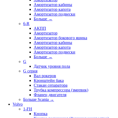
Амортизатор кабины
Амортизатор капота
Амортизатор подвески
Больше
→
6-R
АКПП
Амортизатор
Амортизатор бокового ящика
Амортизатор кабины
Амортизатор капота
Амортизатор подвески
Больше
→
G
Датчик уровня пола
G серия
Вал рокеров
Кронштейн бака
Стакан сепаратора
Трубка компрессора (змеевик)
Фланец двигателя
Больше Scania
→
Volvo
1-FH
Кнопка