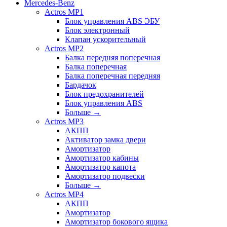
Mercedes-Benz
Actros MP1
Блок управления ABS ЭБУ
Блок электронный
Клапан ускорительный
Actros MP2
Балка передняя поперечная
Балка поперечная
Балка поперечная передняя
Бардачок
Блок предохранителей
Блок управления ABS
Больше
→
Actros MP3
АКПП
Активатор замка двери
Амортизатор
Амортизатор кабины
Амортизатор капота
Амортизатор подвески
Больше
→
Actros MP4
АКПП
Амортизатор
Амортизатор бокового ящика