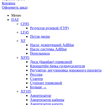
Корзина
Оформить заказ
Меню
DAF
CF85
Редуктор рулевой (ГУР)
LF45
Петля двери
XF
Насос дозирующий AdBlue
Насос системы AdBlue
Пепельница
XF95
Диск (барабан) тормозной
Кронштейн бачка гидроусилителя
Регулятор, регулировка дорожного просвета
Рессора
Стартер
Суппорт тормозной
Больше
→
XF105
Амортизатор
Амортизатор кабины
Амортизатор капота