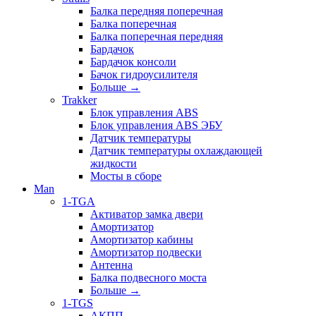
Балка передняя поперечная
Балка поперечная
Балка поперечная передняя
Бардачок
Бардачок консоли
Бачок гидроусилителя
Больше
→
Trakker
Блок управления ABS
Блок управления ABS ЭБУ
Датчик температуры
Датчик температуры охлаждающей
жидкости
Мосты в сборе
Man
1-TGA
Активатор замка двери
Амортизатор
Амортизатор кабины
Амортизатор подвески
Антенна
Балка подвесного моста
Больше
→
1-TGS
АКПП