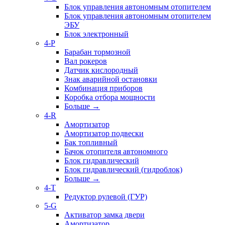
Блок управления автономным отопителем
Блок управления автономным отопителем
ЭБУ
Блок электронный
4-P
Барабан тормозной
Вал рокеров
Датчик кислородный
Знак аварийной остановки
Комбинация приборов
Коробка отбора мощности
Больше
→
4-R
Амортизатор
Амортизатор подвески
Бак топливный
Бачок отопителя автономного
Блок гидравлический
Блок гидравлический (гидроблок)
Больше
→
4-T
Редуктор рулевой (ГУР)
5-G
Активатор замка двери
Амортизатор