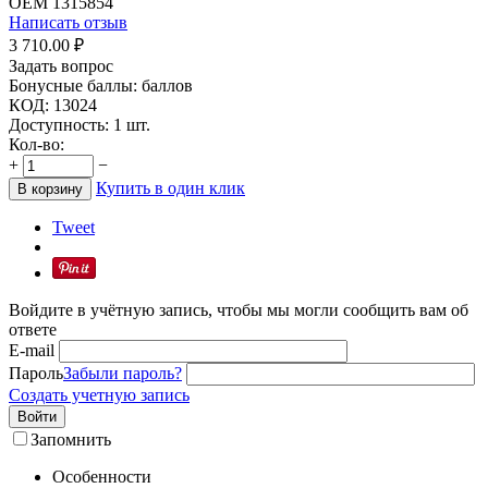
OEM
1315854
Написать отзыв
3 710.00
₽
Задать вопрос
Бонусные баллы:
баллов
КОД:
13024
Доступность:
1 шт.
Кол-во:
+
−
Купить в один клик
В корзину
Tweet
Войдите в учётную запись, чтобы мы могли сообщить вам об
ответе
E-mail
Пароль
Забыли пароль?
Создать учетную запись
Войти
Запомнить
Особенности