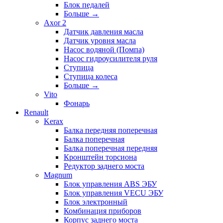
Блок педалей
Больше
→
Axor 2
Датчик давления масла
Датчик уровня масла
Насос водяной (Помпа)
Насос гидроусилителя руля
Ступица
Ступица колеса
Больше
→
Vito
Фонарь
Renault
Kerax
Балка передняя поперечная
Балка поперечная
Балка поперечная передняя
Кронштейн торсиона
Редуктор заднего моста
Magnum
Блок управления ABS ЭБУ
Блок управления VECU ЭБУ
Блок электронный
Комбинация приборов
Корпус заднего моста