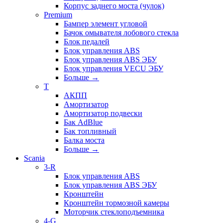
Корпус заднего моста (чулок)
Premium
Бампер элемент угловой
Бачок омывателя лобового стекла
Блок педалей
Блок управления ABS
Блок управления ABS ЭБУ
Блок управления VECU ЭБУ
Больше
→
T
АКПП
Амортизатор
Амортизатор подвески
Бак AdBlue
Бак топливный
Балка моста
Больше
→
Scania
3-R
Блок управления ABS
Блок управления ABS ЭБУ
Кронштейн
Кронштейн тормозной камеры
Моторчик стеклоподъемника
4-G