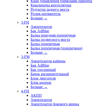
Кран управления тормозами прицепа
Крыльчатка вентилятора
Редуктор заднего моста
Ролик-натяжитель
Больше
→
3-FH
Амортизатор
Бак AdBlue
Балка передняя поперечная
Балка подвесного моста
Балка поперечная
Балка поперечная (поперечина)
Больше
→
3-FM
Амортизатор кабины
Бак AdBlue
Бак топливный
Бачок расширительный
Блок двигателя
Блок кнопок
Больше
→
4-FH
АКПП
Амортизатор
Амортизатор бокового ящика