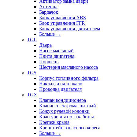
Активатор замка двери
Антенна
Бардачок
Блок управления ABS
Блок управления FFR
Блок управления двигателем
Больше
→
TGL
Дверь
Насос масляный
Плита двигателя
Поршень
Шестерня масляного насоса
TGS
Корпус топливного фильтра
Накладка на зеркало
Проводка двигателя
TGX
Клапан кондиционера
Клапан электромагнитный
Кожух рулевой колонки
Кран уровня пола кабины
Крепеж крыла
Кронштейн запасного колеса
Больше
→