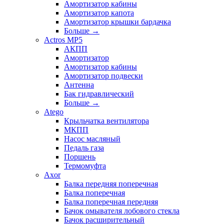
Амортизатор кабины
Амортизатор капота
Амортизатор крышки бардачка
Больше
→
Actros MP5
АКПП
Амортизатор
Амортизатор кабины
Амортизатор подвески
Антенна
Бак гидравлический
Больше
→
Atego
Крыльчатка вентилятора
МКПП
Насос масляный
Педаль газа
Поршень
Термомуфта
Axor
Балка передняя поперечная
Балка поперечная
Балка поперечная передняя
Бачок омывателя лобового стекла
Бачок расширительный