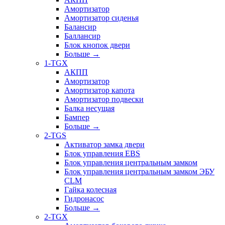
Амортизатор
Амортизатор сиденья
Балансир
Баллансир
Блок кнопок двери
Больше
→
1-TGX
АКПП
Амортизатор
Амортизатор капота
Амортизатор подвески
Балка несущая
Бампер
Больше
→
2-TGS
Активатор замка двери
Блок управления EBS
Блок управления центральным замком
Блок управления центральным замком ЭБУ
CLM
Гайка колесная
Гидронасос
Больше
→
2-TGX