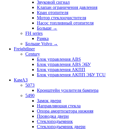
Звуковой сигнал
Клапан ограничения давления
Кран отопителя
Мотор стеклоочистителя
Насос топливный отопителя
Больше
→
FH series
Рамка
Больше Volvo
→
Freightliner
Century
Блок управления ABS
Блок управления ABS ЭБУ
Блок управления АКПП
Блок управления АКПП ЭБУ TCU
КамАЗ
5073
Кронштейн усилителя бампера
5490
Замок двери
Направляющая стекла
Опора амортизатора нижняя
Проводка двери
Стеклоподъемник
Стеклоподъемник двери