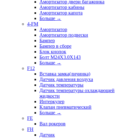
Амортизатор двери багажника
Амортизатор кабины
Амортизатор капота
Больше
→
4-FM
Амортизатор
Амортизатор подвески
Бампер
Бампер в сборе
Блок кнопок
Болт M24X3.0X143
Больше
→
F12
Вставка замка(личинка)
Датчик давления воздуха
Датчик температуры
Датчик температуры охлаждающей
жидкости
Интеркулер
Клапан пневматический
Больше
→
FE
Вал рокеров
FH
Датчик