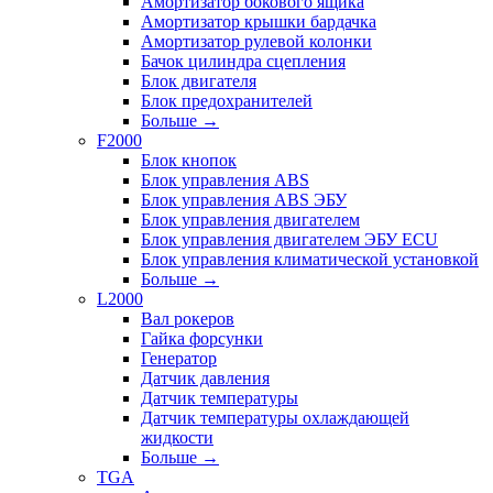
Амортизатор бокового ящика
Амортизатор крышки бардачка
Амортизатор рулевой колонки
Бачок цилиндра сцепления
Блок двигателя
Блок предохранителей
Больше
→
F2000
Блок кнопок
Блок управления ABS
Блок управления ABS ЭБУ
Блок управления двигателем
Блок управления двигателем ЭБУ ECU
Блок управления климатической установкой
Больше
→
L2000
Вал рокеров
Гайка форсунки
Генератор
Датчик давления
Датчик температуры
Датчик температуры охлаждающей
жидкости
Больше
→
TGA