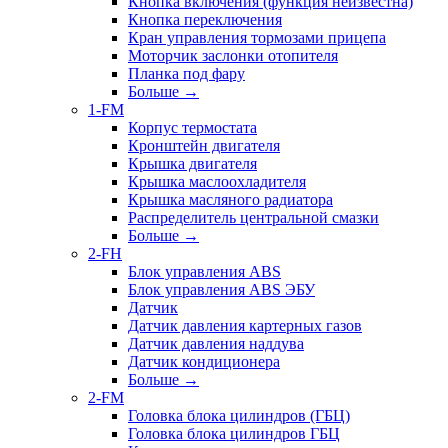
Кнопка включения (функция неизвестна)
Кнопка переключения
Кран управления тормозами прицепа
Моторчик заслонки отопителя
Планка под фару
Больше
→
1-FM
Корпус термостата
Кронштейн двигателя
Крышка двигателя
Крышка маслоохладителя
Крышка масляного радиатора
Распределитель центральной смазки
Больше
→
2-FH
Блок управления ABS
Блок управления ABS ЭБУ
Датчик
Датчик давления картерных газов
Датчик давления наддува
Датчик кондиционера
Больше
→
2-FM
Головка блока цилиндров (ГБЦ)
Головка блока цилиндров ГБЦ