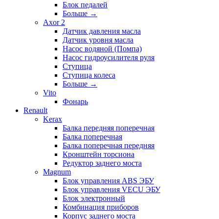
Блок педалей
Больше
→
Axor 2
Датчик давления масла
Датчик уровня масла
Насос водяной (Помпа)
Насос гидроусилителя руля
Ступица
Ступица колеса
Больше
→
Vito
Фонарь
Renault
Kerax
Балка передняя поперечная
Балка поперечная
Балка поперечная передняя
Кронштейн торсиона
Редуктор заднего моста
Magnum
Блок управления ABS ЭБУ
Блок управления VECU ЭБУ
Блок электронный
Комбинация приборов
Корпус заднего моста