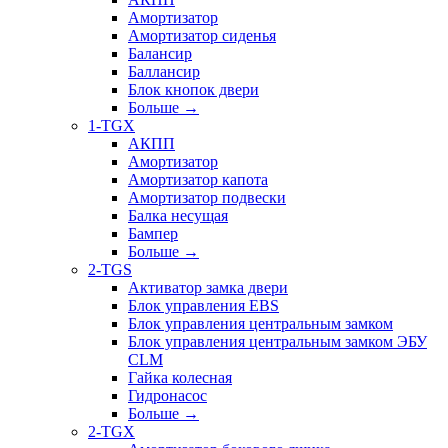
Амортизатор
Амортизатор сиденья
Балансир
Баллансир
Блок кнопок двери
Больше
→
1-TGX
АКПП
Амортизатор
Амортизатор капота
Амортизатор подвески
Балка несущая
Бампер
Больше
→
2-TGS
Активатор замка двери
Блок управления EBS
Блок управления центральным замком
Блок управления центральным замком ЭБУ
CLM
Гайка колесная
Гидронасос
Больше
→
2-TGX