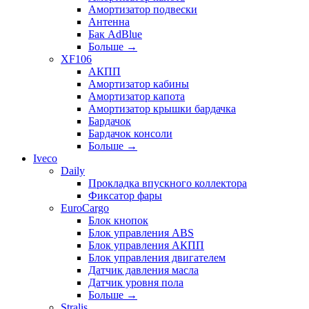
Амортизатор подвески
Антенна
Бак AdBlue
Больше
→
XF106
АКПП
Амортизатор кабины
Амортизатор капота
Амортизатор крышки бардачка
Бардачок
Бардачок консоли
Больше
→
Iveco
Daily
Прокладка впускного коллектора
Фиксатор фары
EuroCargo
Блок кнопок
Блок управления ABS
Блок управления АКПП
Блок управления двигателем
Датчик давления масла
Датчик уровня пола
Больше
→
Stralis