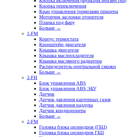
Кнопка включения (функция неизвестна)
Кнопка переключения
Кран управления тормозами прицепа
Моторчик заслонки отопителя
Планка под фару
Больше
→
1-FM
Корпус термостата
Кронштейн двигателя
Крышка двигателя
Крышка маслоохладителя
Крышка масляного радиатора
Распределитель центральной смазки
Больше
→
2-FH
Блок управления ABS
Блок управления ABS ЭБУ
Датчик
Датчик давления картерных газов
Датчик давления наддува
Датчик кондиционера
Больше
→
2-FM
Головка блока цилиндров (ГБЦ)
Головка блока цилиндров ГБЦ