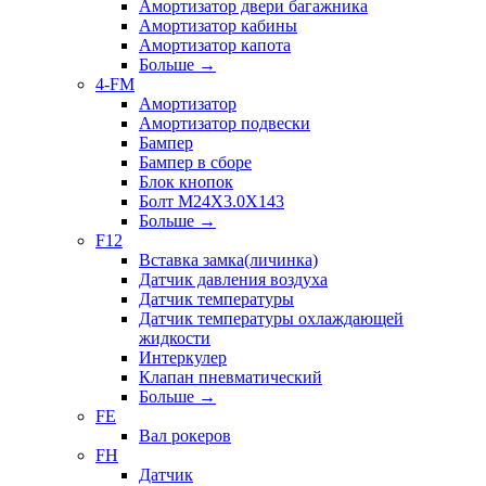
Амортизатор двери багажника
Амортизатор кабины
Амортизатор капота
Больше
→
4-FM
Амортизатор
Амортизатор подвески
Бампер
Бампер в сборе
Блок кнопок
Болт M24X3.0X143
Больше
→
F12
Вставка замка(личинка)
Датчик давления воздуха
Датчик температуры
Датчик температуры охлаждающей
жидкости
Интеркулер
Клапан пневматический
Больше
→
FE
Вал рокеров
FH
Датчик