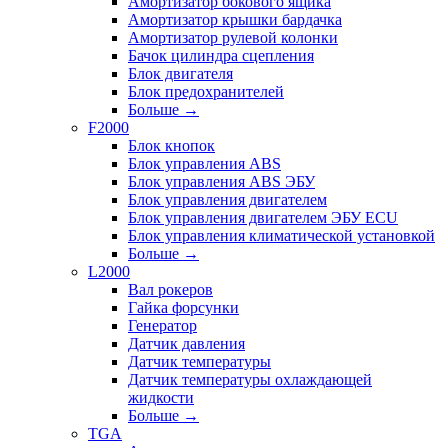
Амортизатор бокового ящика
Амортизатор крышки бардачка
Амортизатор рулевой колонки
Бачок цилиндра сцепления
Блок двигателя
Блок предохранителей
Больше
→
F2000
Блок кнопок
Блок управления ABS
Блок управления ABS ЭБУ
Блок управления двигателем
Блок управления двигателем ЭБУ ECU
Блок управления климатической установкой
Больше
→
L2000
Вал рокеров
Гайка форсунки
Генератор
Датчик давления
Датчик температуры
Датчик температуры охлаждающей
жидкости
Больше
→
TGA