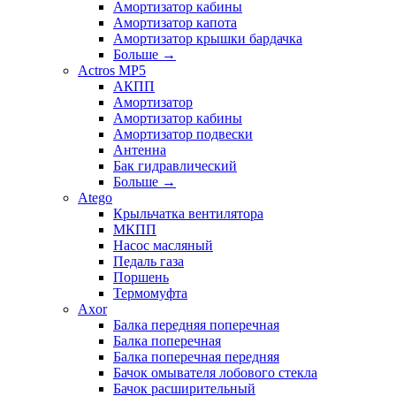
Амортизатор кабины
Амортизатор капота
Амортизатор крышки бардачка
Больше
→
Actros MP5
АКПП
Амортизатор
Амортизатор кабины
Амортизатор подвески
Антенна
Бак гидравлический
Больше
→
Atego
Крыльчатка вентилятора
МКПП
Насос масляный
Педаль газа
Поршень
Термомуфта
Axor
Балка передняя поперечная
Балка поперечная
Балка поперечная передняя
Бачок омывателя лобового стекла
Бачок расширительный