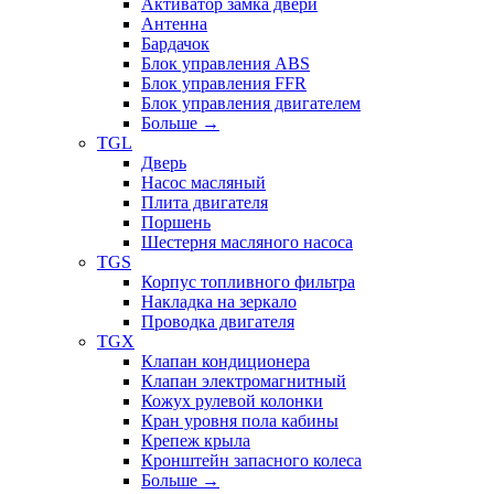
Активатор замка двери
Антенна
Бардачок
Блок управления ABS
Блок управления FFR
Блок управления двигателем
Больше
→
TGL
Дверь
Насос масляный
Плита двигателя
Поршень
Шестерня масляного насоса
TGS
Корпус топливного фильтра
Накладка на зеркало
Проводка двигателя
TGX
Клапан кондиционера
Клапан электромагнитный
Кожух рулевой колонки
Кран уровня пола кабины
Крепеж крыла
Кронштейн запасного колеса
Больше
→