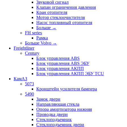
Звуковой сигнал
Клапан ограничения давления
Кран отопителя
Мотор стеклоочистителя
Насос топливный отопителя
Больше
→
FH series
Рамка
Больше Volvo
→
Freightliner
Century
Блок управления ABS
Блок управления ABS ЭБУ
Блок управления АКПП
Блок управления АКПП ЭБУ TCU
КамАЗ
5073
Кронштейн усилителя бампера
5490
Замок двери
Направляющая стекла
Опора амортизатора нижняя
Проводка двери
Стеклоподъемник
Стеклоподъемник двери