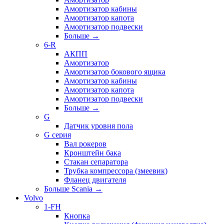
Амортизатор кабины
Амортизатор капота
Амортизатор подвески
Больше
→
6-R
АКПП
Амортизатор
Амортизатор бокового ящика
Амортизатор кабины
Амортизатор капота
Амортизатор подвески
Больше
→
G
Датчик уровня пола
G серия
Вал рокеров
Кронштейн бака
Стакан сепаратора
Трубка компрессора (змеевик)
Фланец двигателя
Больше Scania
→
Volvo
1-FH
Кнопка