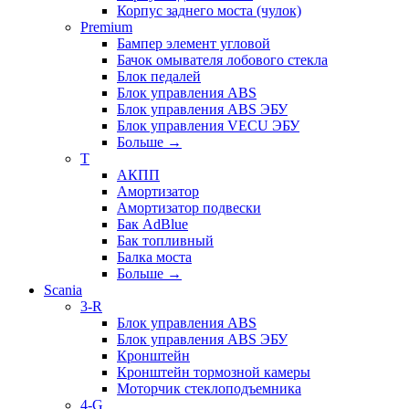
Корпус заднего моста (чулок)
Premium
Бампер элемент угловой
Бачок омывателя лобового стекла
Блок педалей
Блок управления ABS
Блок управления ABS ЭБУ
Блок управления VECU ЭБУ
Больше
→
T
АКПП
Амортизатор
Амортизатор подвески
Бак AdBlue
Бак топливный
Балка моста
Больше
→
Scania
3-R
Блок управления ABS
Блок управления ABS ЭБУ
Кронштейн
Кронштейн тормозной камеры
Моторчик стеклоподъемника
4-G