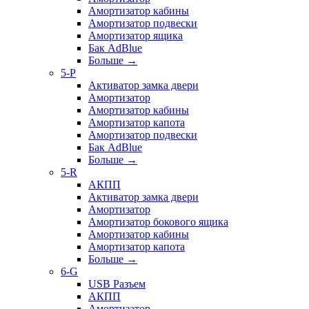
Амортизатор кабины
Амортизатор подвески
Амортизатор ящика
Бак AdBlue
Больше
→
5-P
Активатор замка двери
Амортизатор
Амортизатор кабины
Амортизатор капота
Амортизатор подвески
Бак AdBlue
Больше
→
5-R
АКПП
Активатор замка двери
Амортизатор
Амортизатор бокового ящика
Амортизатор кабины
Амортизатор капота
Больше
→
6-G
USB Разъем
АКПП
Амортизатор