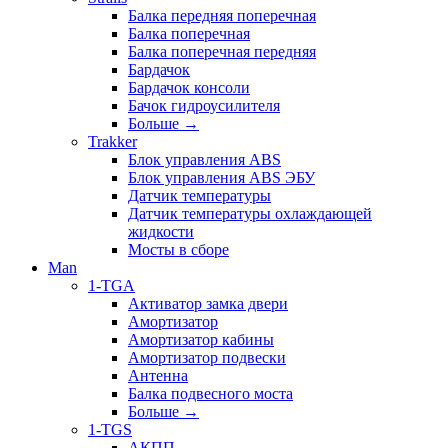
Балка передняя поперечная
Балка поперечная
Балка поперечная передняя
Бардачок
Бардачок консоли
Бачок гидроусилителя
Больше
→
Trakker
Блок управления ABS
Блок управления ABS ЭБУ
Датчик температуры
Датчик температуры охлаждающей
жидкости
Мосты в сборе
Man
1-TGA
Активатор замка двери
Амортизатор
Амортизатор кабины
Амортизатор подвески
Антенна
Балка подвесного моста
Больше
→
1-TGS
АКПП