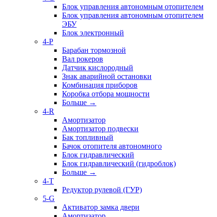
Блок управления автономным отопителем
Блок управления автономным отопителем
ЭБУ
Блок электронный
4-P
Барабан тормозной
Вал рокеров
Датчик кислородный
Знак аварийной остановки
Комбинация приборов
Коробка отбора мощности
Больше
→
4-R
Амортизатор
Амортизатор подвески
Бак топливный
Бачок отопителя автономного
Блок гидравлический
Блок гидравлический (гидроблок)
Больше
→
4-T
Редуктор рулевой (ГУР)
5-G
Активатор замка двери
Амортизатор