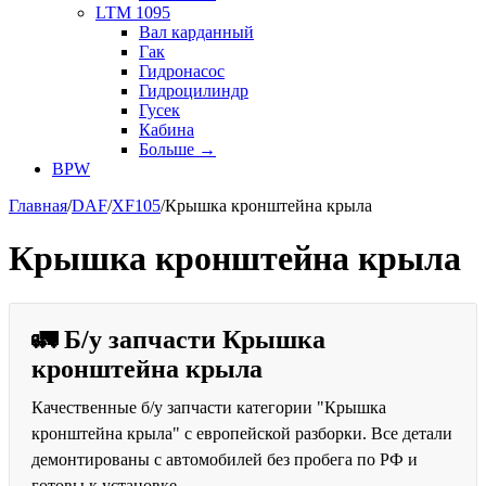
LTM 1095
Вал карданный
Гак
Гидронасос
Гидроцилиндр
Гусек
Кабина
Больше
→
BPW
Главная
/
DAF
/
XF105
/
Крышка кронштейна крыла
Крышка кронштейна крыла
🚛 Б/у запчасти Крышка
кронштейна крыла
Качественные б/у запчасти категории "Крышка
кронштейна крыла" с европейской разборки. Все детали
демонтированы с автомобилей без пробега по РФ и
готовы к установке.