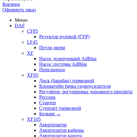
Корзина
Оформить заказ
Меню
DAF
CF85
Редуктор рулевой (ГУР)
LF45
Петля двери
XF
Насос дозирующий AdBlue
Насос системы AdBlue
Пепельница
XF95
Диск (барабан) тормозной
Кронштейн бачка гидроусилителя
Регулятор, регулировка дорожного просвета
Рессора
Стартер
Суппорт тормозной
Больше
→
XF105
Амортизатор
Амортизатор кабины
Амортизатор капота