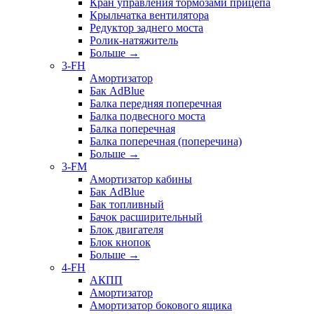
Кран управления тормозами прицепа
Крыльчатка вентилятора
Редуктор заднего моста
Ролик-натяжитель
Больше
→
3-FH
Амортизатор
Бак AdBlue
Балка передняя поперечная
Балка подвесного моста
Балка поперечная
Балка поперечная (поперечина)
Больше
→
3-FM
Амортизатор кабины
Бак AdBlue
Бак топливный
Бачок расширительный
Блок двигателя
Блок кнопок
Больше
→
4-FH
АКПП
Амортизатор
Амортизатор бокового ящика