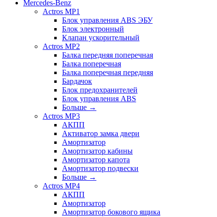
Mercedes-Benz
Actros MP1
Блок управления ABS ЭБУ
Блок электронный
Клапан ускорительный
Actros MP2
Балка передняя поперечная
Балка поперечная
Балка поперечная передняя
Бардачок
Блок предохранителей
Блок управления ABS
Больше
→
Actros MP3
АКПП
Активатор замка двери
Амортизатор
Амортизатор кабины
Амортизатор капота
Амортизатор подвески
Больше
→
Actros MP4
АКПП
Амортизатор
Амортизатор бокового ящика