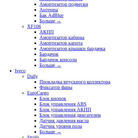
Амортизатор подвески
Антенна
Бак AdBlue
Больше
→
XF106
АКПП
Амортизатор кабины
Амортизатор капота
Амортизатор крышки бардачка
Бардачок
Бардачок консоли
Больше
→
Iveco
Daily
Прокладка впускного коллектора
Фиксатор фары
EuroCargo
Блок кнопок
Блок управления ABS
Блок управления АКПП
Блок управления двигателем
Датчик давления масла
Датчик уровня пола
Больше
→
Stralis