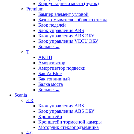
Корпус заднего моста (чулок)
Premium
Бампер элемент угловой
Бачок омывателя лобового стекла
Блок педалей
Блок управления ABS
Блок управления ABS ЭБУ
Блок управления VECU ЭБУ
Больше
→
T
АКПП
Амортизатор
Амортизатор подвески
Бак AdBlue
Бак топливный
Балка моста
Больше
→
Scania
3-R
Блок управления ABS
Блок управления ABS ЭБУ
Кронштейн
Кронштейн тормозной камеры
Моторчик стеклоподъемника
4-G