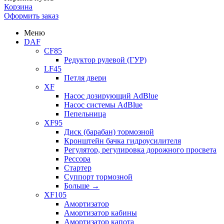
Корзина
Оформить заказ
Меню
DAF
CF85
Редуктор рулевой (ГУР)
LF45
Петля двери
XF
Насос дозирующий AdBlue
Насос системы AdBlue
Пепельница
XF95
Диск (барабан) тормозной
Кронштейн бачка гидроусилителя
Регулятор, регулировка дорожного просвета
Рессора
Стартер
Суппорт тормозной
Больше
→
XF105
Амортизатор
Амортизатор кабины
Амортизатор капота