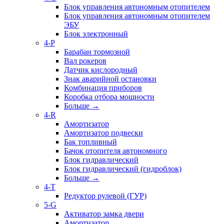
Блок управления автономным отопителем
Блок управления автономным отопителем
ЭБУ
Блок электронный
4-P
Барабан тормозной
Вал рокеров
Датчик кислородный
Знак аварийной остановки
Комбинация приборов
Коробка отбора мощности
Больше
→
4-R
Амортизатор
Амортизатор подвески
Бак топливный
Бачок отопителя автономного
Блок гидравлический
Блок гидравлический (гидроблок)
Больше
→
4-T
Редуктор рулевой (ГУР)
5-G
Активатор замка двери
Амортизатор