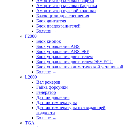
Амортизатор бокового ящика
Амортизатор крышки бардачка
Амортизатор рулевой колонки
Бачок цилиндра сцепления
Блок двигателя
Блок предохранителей
Больше
→
F2000
Блок кнопок
Блок управления ABS
Блок управления ABS ЭБУ
Блок управления двигателем
Блок управления двигателем ЭБУ ECU
Блок управления климатической установкой
Больше
→
L2000
Вал рокеров
Гайка форсунки
Генератор
Датчик давления
Датчик температуры
Датчик температуры охлаждающей
жидкости
Больше
→
TGA