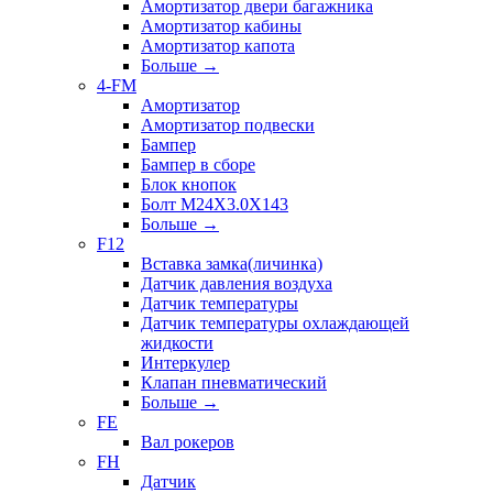
Амортизатор двери багажника
Амортизатор кабины
Амортизатор капота
Больше
→
4-FM
Амортизатор
Амортизатор подвески
Бампер
Бампер в сборе
Блок кнопок
Болт M24X3.0X143
Больше
→
F12
Вставка замка(личинка)
Датчик давления воздуха
Датчик температуры
Датчик температуры охлаждающей
жидкости
Интеркулер
Клапан пневматический
Больше
→
FE
Вал рокеров
FH
Датчик