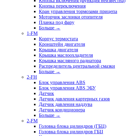
Кнопка включения (функция неизвестна)
Кнопка переключения
Кран управления тормозами прицепа
Моторчик заслонки отопителя
Планка под фару
Больше
→
1-FM
Корпус термостата
Кронштейн двигателя
Крышка двигателя
Крышка маслоохладителя
Крышка масляного радиатора
Распределитель центральной смазки
Больше
→
2-FH
Блок управления ABS
Блок управления ABS ЭБУ
Датчик
Датчик давления картерных газов
Датчик давления наддува
Датчик кондиционера
Больше
→
2-FM
Головка блока цилиндров (ГБЦ)
Головка блока цилиндров ГБЦ