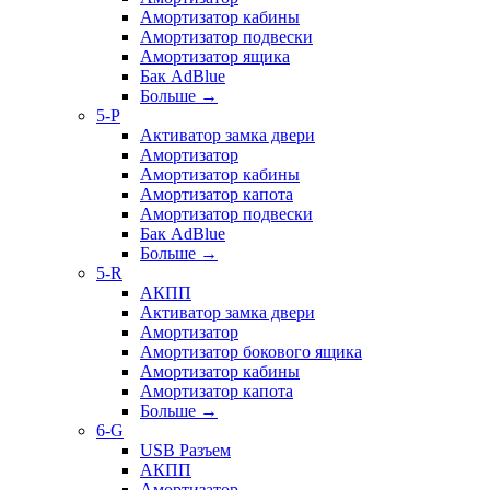
Амортизатор кабины
Амортизатор подвески
Амортизатор ящика
Бак AdBlue
Больше
→
5-P
Активатор замка двери
Амортизатор
Амортизатор кабины
Амортизатор капота
Амортизатор подвески
Бак AdBlue
Больше
→
5-R
АКПП
Активатор замка двери
Амортизатор
Амортизатор бокового ящика
Амортизатор кабины
Амортизатор капота
Больше
→
6-G
USB Разъем
АКПП
Амортизатор