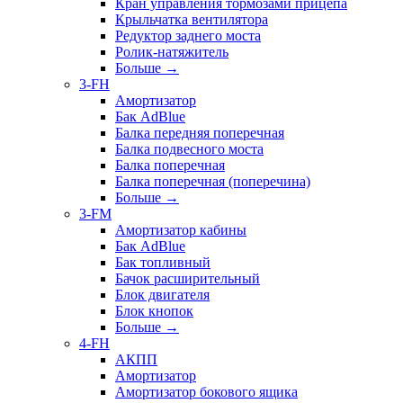
Кран управления тормозами прицепа
Крыльчатка вентилятора
Редуктор заднего моста
Ролик-натяжитель
Больше
→
3-FH
Амортизатор
Бак AdBlue
Балка передняя поперечная
Балка подвесного моста
Балка поперечная
Балка поперечная (поперечина)
Больше
→
3-FM
Амортизатор кабины
Бак AdBlue
Бак топливный
Бачок расширительный
Блок двигателя
Блок кнопок
Больше
→
4-FH
АКПП
Амортизатор
Амортизатор бокового ящика