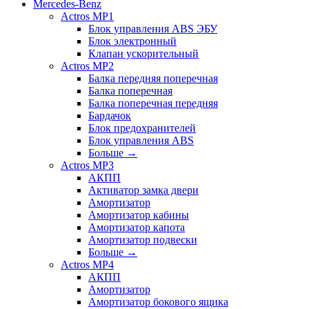
Mercedes-Benz
Actros MP1
Блок управления ABS ЭБУ
Блок электронный
Клапан ускорительный
Actros MP2
Балка передняя поперечная
Балка поперечная
Балка поперечная передняя
Бардачок
Блок предохранителей
Блок управления ABS
Больше
→
Actros MP3
АКПП
Активатор замка двери
Амортизатор
Амортизатор кабины
Амортизатор капота
Амортизатор подвески
Больше
→
Actros MP4
АКПП
Амортизатор
Амортизатор бокового ящика