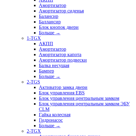
Амортизатор
Амортизатор сиденья
Балансир
Баллансир
Блок кнопок двери
Больше
→
1-TGX
АКПП
Амортизатор
Амортизатор капота
Амортизатор подвески
Балка несущая
Бампер
Больше
→
2-TGS
Активатор замка двери
Блок управления EBS
Блок управления центральным замком
Блок управления центральным замком ЭБУ
CLM
Гайка колесная
Гидронасос
Больше
→
2-TGX