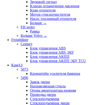
Звуковой сигнал
Клапан ограничения давления
Кран отопителя
Мотор стеклоочистителя
Насос топливный отопителя
Больше
→
FH series
Рамка
Больше Volvo
→
Freightliner
Century
Блок управления ABS
Блок управления ABS ЭБУ
Блок управления АКПП
Блок управления АКПП ЭБУ TCU
КамАЗ
5073
Кронштейн усилителя бампера
5490
Замок двери
Направляющая стекла
Опора амортизатора нижняя
Проводка двери
Стеклоподъемник
Стеклоподъемник двери