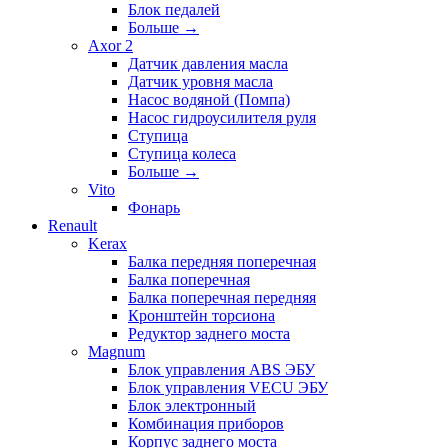
Блок педалей
Больше
→
Axor 2
Датчик давления масла
Датчик уровня масла
Насос водяной (Помпа)
Насос гидроусилителя руля
Ступица
Ступица колеса
Больше
→
Vito
Фонарь
Renault
Kerax
Балка передняя поперечная
Балка поперечная
Балка поперечная передняя
Кронштейн торсиона
Редуктор заднего моста
Magnum
Блок управления ABS ЭБУ
Блок управления VECU ЭБУ
Блок электронный
Комбинация приборов
Корпус заднего моста