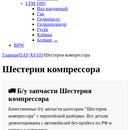
LTM 1095
Вал карданный
Гак
Гидронасос
Гидроцилиндр
Гусек
Кабина
Больше
→
BPW
Главная
/
DAF
/
XF105
/
Шестерня компрессора
Шестерня компрессора
🚛 Б/у запчасти Шестерня
компрессора
Качественные б/у запчасти категории "Шестерня
компрессора" с европейской разборки. Все детали
демонтированы с автомобилей без пробега по РФ и
готовы к установке.