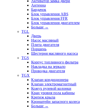
Активатор замка двери
Антенна
Бардачок
Блок управления ABS
Блок управления FFR
Блок управления двигателем
Больше
→
TGL
Дверь
Насос масляный
Плита двигателя
Поршень
Шестерня масляного насоса
TGS
Корпус топливного фильтра
Накладка на зеркало
Проводка двигателя
TGX
Клапан кондиционера
Клапан электромагнитный
Кожух рулевой колонки
Кран уровня пола кабины
Крепеж крыла
Кронштейн запасного колеса
Больше
→