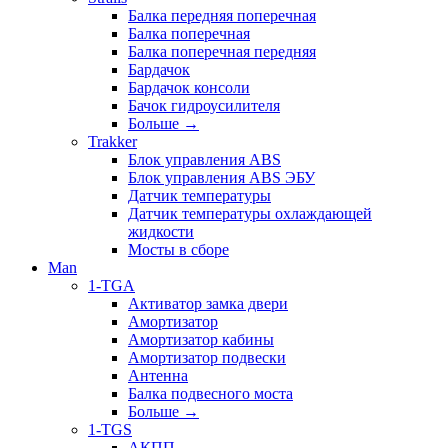
Балка передняя поперечная
Балка поперечная
Балка поперечная передняя
Бардачок
Бардачок консоли
Бачок гидроусилителя
Больше
→
Trakker
Блок управления ABS
Блок управления ABS ЭБУ
Датчик температуры
Датчик температуры охлаждающей
жидкости
Мосты в сборе
Man
1-TGA
Активатор замка двери
Амортизатор
Амортизатор кабины
Амортизатор подвески
Антенна
Балка подвесного моста
Больше
→
1-TGS
АКПП