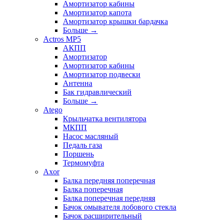
Амортизатор кабины
Амортизатор капота
Амортизатор крышки бардачка
Больше
→
Actros MP5
АКПП
Амортизатор
Амортизатор кабины
Амортизатор подвески
Антенна
Бак гидравлический
Больше
→
Atego
Крыльчатка вентилятора
МКПП
Насос масляный
Педаль газа
Поршень
Термомуфта
Axor
Балка передняя поперечная
Балка поперечная
Балка поперечная передняя
Бачок омывателя лобового стекла
Бачок расширительный