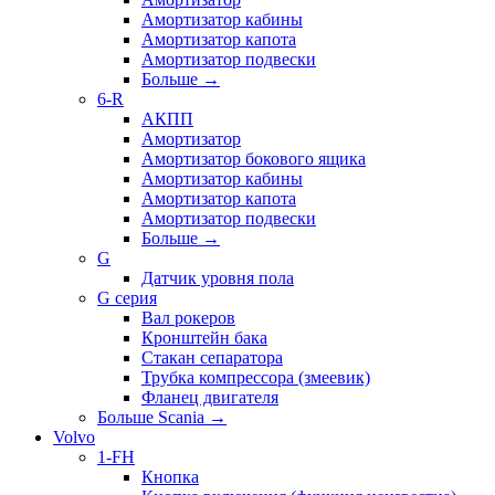
Амортизатор кабины
Амортизатор капота
Амортизатор подвески
Больше
→
6-R
АКПП
Амортизатор
Амортизатор бокового ящика
Амортизатор кабины
Амортизатор капота
Амортизатор подвески
Больше
→
G
Датчик уровня пола
G серия
Вал рокеров
Кронштейн бака
Стакан сепаратора
Трубка компрессора (змеевик)
Фланец двигателя
Больше Scania
→
Volvo
1-FH
Кнопка