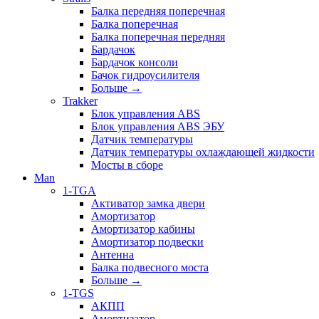
Балка передняя поперечная
Балка поперечная
Балка поперечная передняя
Бардачок
Бардачок консоли
Бачок гидроусилителя
Больше
→
Trakker
Блок управления ABS
Блок управления ABS ЭБУ
Датчик температуры
Датчик температуры охлаждающей жидкости
Мосты в сборе
Man
1-TGA
Активатор замка двери
Амортизатор
Амортизатор кабины
Амортизатор подвески
Антенна
Балка подвесного моста
Больше
→
1-TGS
АКПП
Амортизатор