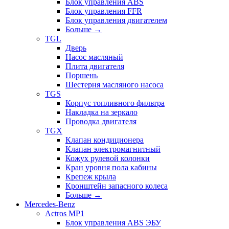
Блок управления ABS
Блок управления FFR
Блок управления двигателем
Больше
→
TGL
Дверь
Насос масляный
Плита двигателя
Поршень
Шестерня масляного насоса
TGS
Корпус топливного фильтра
Накладка на зеркало
Проводка двигателя
TGX
Клапан кондиционера
Клапан электромагнитный
Кожух рулевой колонки
Кран уровня пола кабины
Крепеж крыла
Кронштейн запасного колеса
Больше
→
Mercedes-Benz
Actros MP1
Блок управления ABS ЭБУ