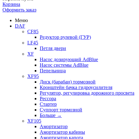
Корзина
Оформить заказ
Меню
DAF
CF85
Редуктор рулевой (ГУР)
LF45
Петля двери
XF
Насос дозирующий AdBlue
Насос системы AdBlue
Пепельница
XF95
Диск (барабан) тормозной
Кронштейн бачка гидроусилителя
Регулятор, регулировка дорожного просвета
Рессора
Стартер
Суппорт тормозной
Больше
→
XF105
Амортизатор
Амортизатор кабины
Амортизатор капота