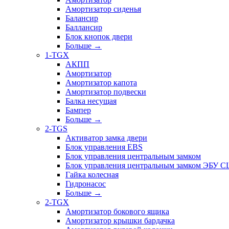
Амортизатор сиденья
Балансир
Баллансир
Блок кнопок двери
Больше
→
1-TGX
АКПП
Амортизатор
Амортизатор капота
Амортизатор подвески
Балка несущая
Бампер
Больше
→
2-TGS
Активатор замка двери
Блок управления EBS
Блок управления центральным замком
Блок управления центральным замком ЭБУ 
Гайка колесная
Гидронасос
Больше
→
2-TGX
Амортизатор бокового ящика
Амортизатор крышки бардачка