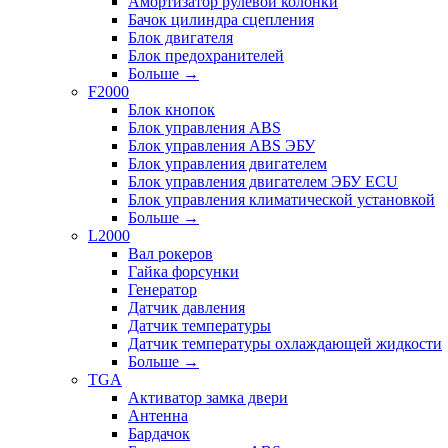
Амортизатор рулевой колонки
Бачок цилиндра сцепления
Блок двигателя
Блок предохранителей
Больше
→
F2000
Блок кнопок
Блок управления ABS
Блок управления ABS ЭБУ
Блок управления двигателем
Блок управления двигателем ЭБУ ECU
Блок управления климатической установкой
Больше
→
L2000
Вал рокеров
Гайка форсунки
Генератор
Датчик давления
Датчик температуры
Датчик температуры охлаждающей жидкости
Больше
→
TGA
Активатор замка двери
Антенна
Бардачок