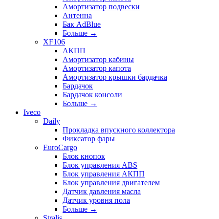
Амортизатор подвески
Антенна
Бак AdBlue
Больше
→
XF106
АКПП
Амортизатор кабины
Амортизатор капота
Амортизатор крышки бардачка
Бардачок
Бардачок консоли
Больше
→
Iveco
Daily
Прокладка впускного коллектора
Фиксатор фары
EuroCargo
Блок кнопок
Блок управления ABS
Блок управления АКПП
Блок управления двигателем
Датчик давления масла
Датчик уровня пола
Больше
→
Stralis