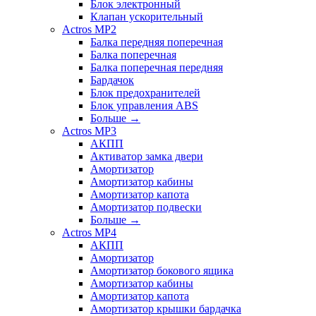
Блок электронный
Клапан ускорительный
Actros MP2
Балка передняя поперечная
Балка поперечная
Балка поперечная передняя
Бардачок
Блок предохранителей
Блок управления ABS
Больше
→
Actros MP3
АКПП
Активатор замка двери
Амортизатор
Амортизатор кабины
Амортизатор капота
Амортизатор подвески
Больше
→
Actros MP4
АКПП
Амортизатор
Амортизатор бокового ящика
Амортизатор кабины
Амортизатор капота
Амортизатор крышки бардачка