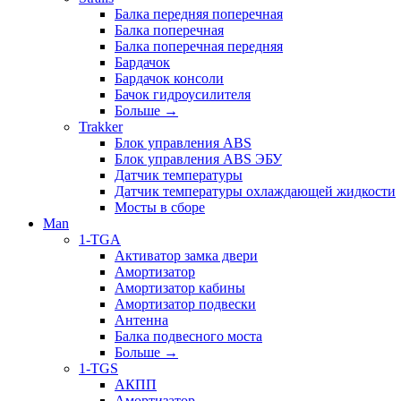
Балка передняя поперечная
Балка поперечная
Балка поперечная передняя
Бардачок
Бардачок консоли
Бачок гидроусилителя
Больше
→
Trakker
Блок управления ABS
Блок управления ABS ЭБУ
Датчик температуры
Датчик температуры охлаждающей жидкости
Мосты в сборе
Man
1-TGA
Активатор замка двери
Амортизатор
Амортизатор кабины
Амортизатор подвески
Антенна
Балка подвесного моста
Больше
→
1-TGS
АКПП
Амортизатор