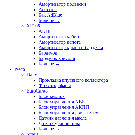
Амортизатор подвески
Антенна
Бак AdBlue
Больше
→
XF106
АКПП
Амортизатор кабины
Амортизатор капота
Амортизатор крышки бардачка
Бардачок
Бардачок консоли
Больше
→
Iveco
Daily
Прокладка впускного коллектора
Фиксатор фары
EuroCargo
Блок кнопок
Блок управления ABS
Блок управления АКПП
Блок управления двигателем
Датчик давления масла
Датчик уровня пола
Больше
→
Stralis