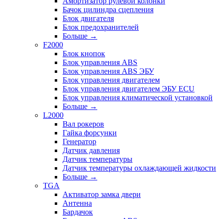
Амортизатор рулевой колонки
Бачок цилиндра сцепления
Блок двигателя
Блок предохранителей
Больше
→
F2000
Блок кнопок
Блок управления ABS
Блок управления ABS ЭБУ
Блок управления двигателем
Блок управления двигателем ЭБУ ECU
Блок управления климатической установкой
Больше
→
L2000
Вал рокеров
Гайка форсунки
Генератор
Датчик давления
Датчик температуры
Датчик температуры охлаждающей жидкости
Больше
→
TGA
Активатор замка двери
Антенна
Бардачок