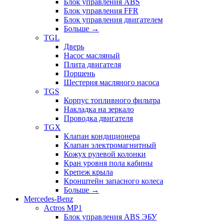
Блок управления ABS
Блок управления FFR
Блок управления двигателем
Больше
→
TGL
Дверь
Насос масляный
Плита двигателя
Поршень
Шестерня масляного насоса
TGS
Корпус топливного фильтра
Накладка на зеркало
Проводка двигателя
TGX
Клапан кондиционера
Клапан электромагнитный
Кожух рулевой колонки
Кран уровня пола кабины
Крепеж крыла
Кронштейн запасного колеса
Больше
→
Mercedes-Benz
Actros MP1
Блок управления ABS ЭБУ