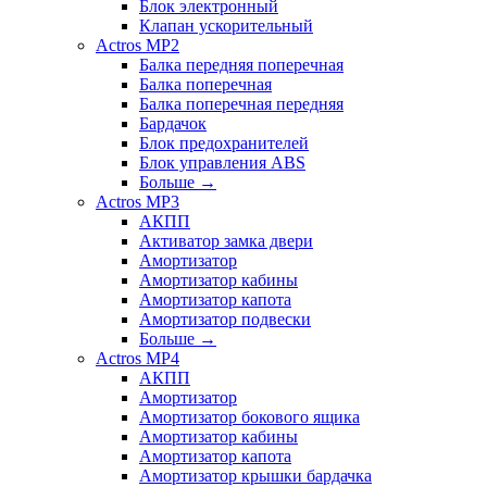
Блок электронный
Клапан ускорительный
Actros MP2
Балка передняя поперечная
Балка поперечная
Балка поперечная передняя
Бардачок
Блок предохранителей
Блок управления ABS
Больше
→
Actros MP3
АКПП
Активатор замка двери
Амортизатор
Амортизатор кабины
Амортизатор капота
Амортизатор подвески
Больше
→
Actros MP4
АКПП
Амортизатор
Амортизатор бокового ящика
Амортизатор кабины
Амортизатор капота
Амортизатор крышки бардачка