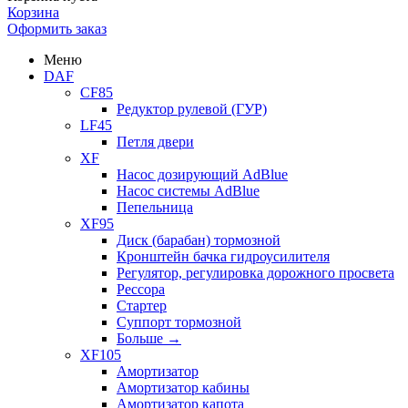
Корзина
Оформить заказ
Меню
DAF
CF85
Редуктор рулевой (ГУР)
LF45
Петля двери
XF
Насос дозирующий AdBlue
Насос системы AdBlue
Пепельница
XF95
Диск (барабан) тормозной
Кронштейн бачка гидроусилителя
Регулятор, регулировка дорожного просвета
Рессора
Стартер
Суппорт тормозной
Больше
→
XF105
Амортизатор
Амортизатор кабины
Амортизатор капота