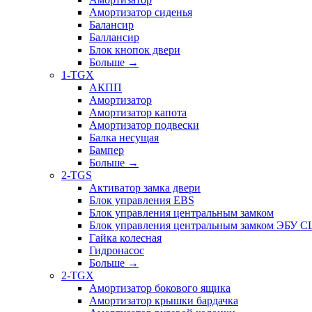
Амортизатор сиденья
Балансир
Баллансир
Блок кнопок двери
Больше
→
1-TGX
АКПП
Амортизатор
Амортизатор капота
Амортизатор подвески
Балка несущая
Бампер
Больше
→
2-TGS
Активатор замка двери
Блок управления EBS
Блок управления центральным замком
Блок управления центральным замком ЭБУ 
Гайка колесная
Гидронасос
Больше
→
2-TGX
Амортизатор бокового ящика
Амортизатор крышки бардачка