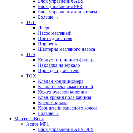
Блок управления ABS
Блок управления FFR
Блок управления двигателем
Больше
→
TGL
Дверь
Насос масляный
Плита двигателя
Поршень
Шестерня масляного насоса
TGS
Корпус топливного фильтра
Накладка на зеркало
Проводка двигателя
TGX
Клапан кондиционера
Клапан электромагнитный
Кожух рулевой колонки
Кран уровня пола кабины
Крепеж крыла
Кронштейн запасного колеса
Больше
→
Mercedes-Benz
Actros MP1
Блок управления ABS ЭБУ