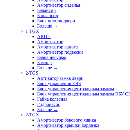
Амортизатор сиденья
Балансир
Баллансир
Блок кнопок двери
Больше
→
1-TGX
АКПП
Амортизатор
Амортизатор капота
Амортизатор подвески
Балка несущая
Бампер
Больше
→
2-TGS
Активатор замка двери
Блок управления EBS
Блок управления центральным замком
Блок управления центральным замком ЭБУ 
Гайка колесная
Гидронасос
Больше
→
2-TGX
Амортизатор бокового ящика
Амортизатор крышки бардачка