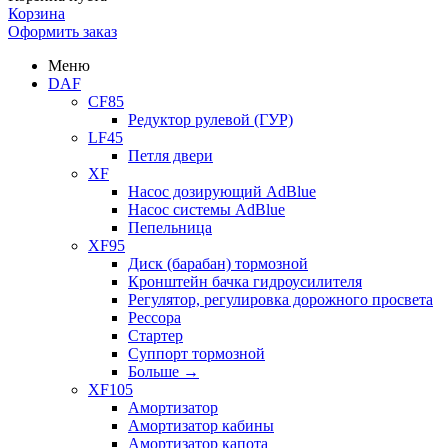
Корзина
Оформить заказ
Меню
DAF
CF85
Редуктор рулевой (ГУР)
LF45
Петля двери
XF
Насос дозирующий AdBlue
Насос системы AdBlue
Пепельница
XF95
Диск (барабан) тормозной
Кронштейн бачка гидроусилителя
Регулятор, регулировка дорожного просвета
Рессора
Стартер
Суппорт тормозной
Больше
→
XF105
Амортизатор
Амортизатор кабины
Амортизатор капота