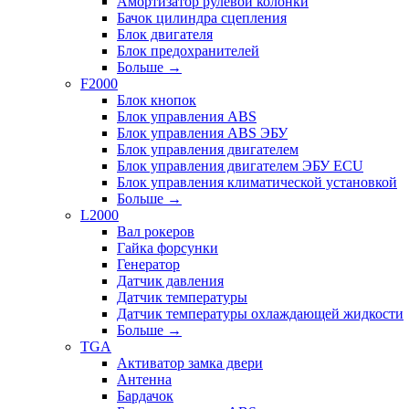
Амортизатор рулевой колонки
Бачок цилиндра сцепления
Блок двигателя
Блок предохранителей
Больше
→
F2000
Блок кнопок
Блок управления ABS
Блок управления ABS ЭБУ
Блок управления двигателем
Блок управления двигателем ЭБУ ECU
Блок управления климатической установкой
Больше
→
L2000
Вал рокеров
Гайка форсунки
Генератор
Датчик давления
Датчик температуры
Датчик температуры охлаждающей жидкости
Больше
→
TGA
Активатор замка двери
Антенна
Бардачок