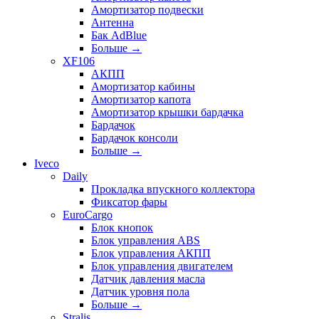
Амортизатор подвески
Антенна
Бак AdBlue
Больше
→
XF106
АКПП
Амортизатор кабины
Амортизатор капота
Амортизатор крышки бардачка
Бардачок
Бардачок консоли
Больше
→
Iveco
Daily
Прокладка впускного коллектора
Фиксатор фары
EuroCargo
Блок кнопок
Блок управления ABS
Блок управления АКПП
Блок управления двигателем
Датчик давления масла
Датчик уровня пола
Больше
→
Stralis