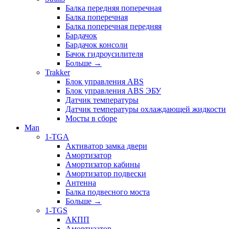
Балка передняя поперечная
Балка поперечная
Балка поперечная передняя
Бардачок
Бардачок консоли
Бачок гидроусилителя
Больше
→
Trakker
Блок управления ABS
Блок управления ABS ЭБУ
Датчик температуры
Датчик температуры охлаждающей жидкости
Мосты в сборе
Man
1-TGA
Активатор замка двери
Амортизатор
Амортизатор кабины
Амортизатор подвески
Антенна
Балка подвесного моста
Больше
→
1-TGS
АКПП
Амортизатор