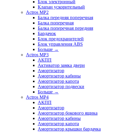
Блок электронный
Клапан ускорительный
Actros MP2
Балка передняя поперечная
Балка поперечная
Балка поперечная передняя
Бардачок
Блок предохранителей
Блок управления ABS
Больше
→
Actros MP3
АКПП
Активатор замка двери
Амортизатор
Амортизатор кабины
Амортизатор капота
Амортизатор подвески
Больше
→
Actros MP4
АКПП
Амортизатор
Амортизатор бокового ящика
Амортизатор кабины
Амортизатор капота
Амортизатор крышки бардачка