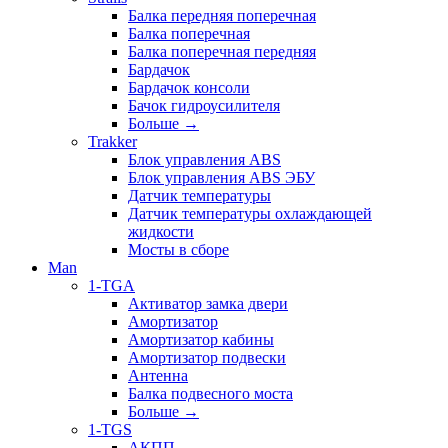
Балка передняя поперечная
Балка поперечная
Балка поперечная передняя
Бардачок
Бардачок консоли
Бачок гидроусилителя
Больше
→
Trakker
Блок управления ABS
Блок управления ABS ЭБУ
Датчик температуры
Датчик температуры охлаждающей
жидкости
Мосты в сборе
Man
1-TGA
Активатор замка двери
Амортизатор
Амортизатор кабины
Амортизатор подвески
Антенна
Балка подвесного моста
Больше
→
1-TGS
АКПП