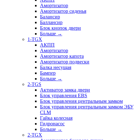
Амортизатор
Амортизатор сиденья
Балансир
Баллансир
Блок кнопок двери
Больше
→
1-TGX
АКПП
Амортизатор
Амортизатор капота
Амортизатор подвески
Балка несущая
Бампер
Больше
→
2-TGS
Активатор замка двери
Блок управления EBS
Блок управления центральным замком
Блок управления центральным замком ЭБУ
CLM
Гайка колесная
Гидронасос
Больше
→
2-TGX