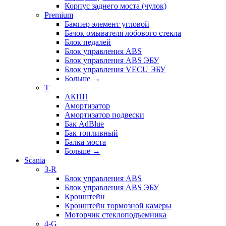
Корпус заднего моста (чулок)
Premium
Бампер элемент угловой
Бачок омывателя лобового стекла
Блок педалей
Блок управления ABS
Блок управления ABS ЭБУ
Блок управления VECU ЭБУ
Больше
→
T
АКПП
Амортизатор
Амортизатор подвески
Бак AdBlue
Бак топливный
Балка моста
Больше
→
Scania
3-R
Блок управления ABS
Блок управления ABS ЭБУ
Кронштейн
Кронштейн тормозной камеры
Моторчик стеклоподъемника
4-G