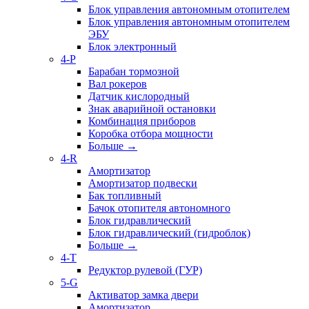
Блок управления автономным отопителем
Блок управления автономным отопителем
ЭБУ
Блок электронный
4-P
Барабан тормозной
Вал рокеров
Датчик кислородный
Знак аварийной остановки
Комбинация приборов
Коробка отбора мощности
Больше
→
4-R
Амортизатор
Амортизатор подвески
Бак топливный
Бачок отопителя автономного
Блок гидравлический
Блок гидравлический (гидроблок)
Больше
→
4-T
Редуктор рулевой (ГУР)
5-G
Активатор замка двери
Амортизатор