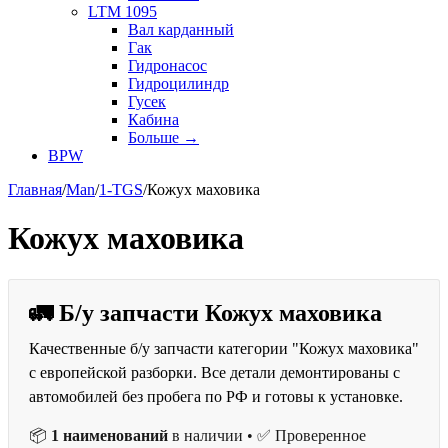
LTM 1095
Вал карданный
Гак
Гидронасос
Гидроцилиндр
Гусек
Кабина
Больше
→
BPW
Главная
/
Man
/
1-TGS
/
Кожух маховика
Кожух маховика
🚛 Б/у запчасти Кожух маховика
Качественные б/у запчасти категории "Кожух маховика"
с европейской разборки. Все детали демонтированы с
автомобилей без пробега по РФ и готовы к установке.
📦
1 наименований
в наличии • ✅ Проверенное