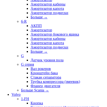
Амортизатор кабины
Амортизатор капота
Амортизатор подвески
Больше
→
6-R
АКПП
Амортизатор
Амортизатор бокового ящика
Амортизатор кабины
Амортизатор капота
Амортизатор подвески
Больше
→
G
Датчик уровня пола
G серия
Вал рокеров
Кронштейн бака
Стакан сепаратора
Трубка компрессора (змеевик)
Фланец двигателя
Больше Scania
→
Volvo
1-FH
Кнопка