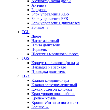
Активатор замка двери
Антенна
Бардачок
Блок управления ABS
Блок управления FFR
Блок управления двигателем
Больше
→
TGL
Дверь
Насос масляный
Плита двигателя
Поршень
Шестерня масляного насоса
TGS
Корпус топливного фильтра
Накладка на зеркало
Проводка двигателя
TGX
Клапан кондиционера
Клапан электромагнитный
Кожух рулевой колонки
Кран уровня пола кабины
Крепеж крыла
Кронштейн запасного колеса
Больше
→