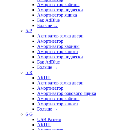
Амортизатор кабины
Амортизатор подвески
Амортизатор ящика
Бак AdBlue
Больше
→
5-P
Активатор замка двери
Амортизатор
Амортизатор кабины
Амортизатор капота
Амортизатор подвески
Бак AdBlue
Больше
→
5-R
АКПП
Активатор замка двери
Амортизатор
Амортизатор бокового ящика
Амортизатор кабины
Амортизатор капота
Больше
→
6-G
USB Разъем
АКПП
Амортизатор