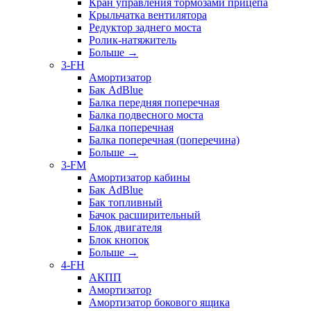
Кран управления тормозами прицепа
Крыльчатка вентилятора
Редуктор заднего моста
Ролик-натяжитель
Больше
→
3-FH
Амортизатор
Бак AdBlue
Балка передняя поперечная
Балка подвесного моста
Балка поперечная
Балка поперечная (поперечина)
Больше
→
3-FM
Амортизатор кабины
Бак AdBlue
Бак топливный
Бачок расширительный
Блок двигателя
Блок кнопок
Больше
→
4-FH
АКПП
Амортизатор
Амортизатор бокового ящика