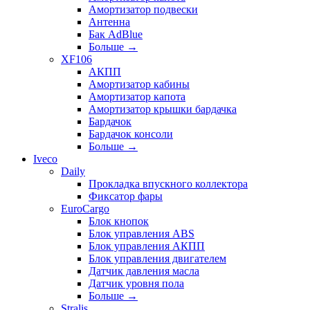
Амортизатор подвески
Антенна
Бак AdBlue
Больше
→
XF106
АКПП
Амортизатор кабины
Амортизатор капота
Амортизатор крышки бардачка
Бардачок
Бардачок консоли
Больше
→
Iveco
Daily
Прокладка впускного коллектора
Фиксатор фары
EuroCargo
Блок кнопок
Блок управления ABS
Блок управления АКПП
Блок управления двигателем
Датчик давления масла
Датчик уровня пола
Больше
→
Stralis