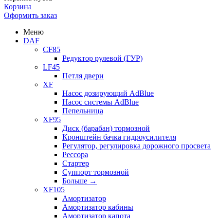
Корзина
Оформить заказ
Меню
DAF
CF85
Редуктор рулевой (ГУР)
LF45
Петля двери
XF
Насос дозирующий AdBlue
Насос системы AdBlue
Пепельница
XF95
Диск (барабан) тормозной
Кронштейн бачка гидроусилителя
Регулятор, регулировка дорожного просвета
Рессора
Стартер
Суппорт тормозной
Больше
→
XF105
Амортизатор
Амортизатор кабины
Амортизатор капота