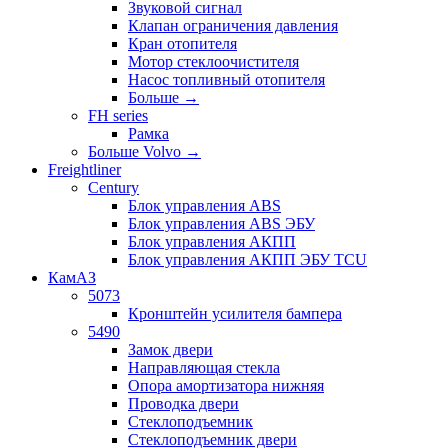
Звуковой сигнал
Клапан ограничения давления
Кран отопителя
Мотор стеклоочистителя
Насос топливный отопителя
Больше
→
FH series
Рамка
Больше Volvo
→
Freightliner
Century
Блок управления ABS
Блок управления ABS ЭБУ
Блок управления АКПП
Блок управления АКПП ЭБУ TCU
КамАЗ
5073
Кронштейн усилителя бампера
5490
Замок двери
Направляющая стекла
Опора амортизатора нижняя
Проводка двери
Стеклоподъемник
Стеклоподъемник двери