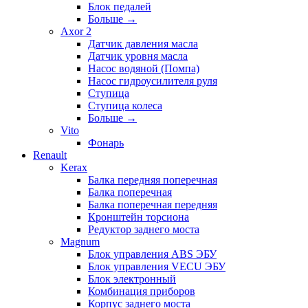
Блок педалей
Больше
→
Axor 2
Датчик давления масла
Датчик уровня масла
Насос водяной (Помпа)
Насос гидроусилителя руля
Ступица
Ступица колеса
Больше
→
Vito
Фонарь
Renault
Kerax
Балка передняя поперечная
Балка поперечная
Балка поперечная передняя
Кронштейн торсиона
Редуктор заднего моста
Magnum
Блок управления ABS ЭБУ
Блок управления VECU ЭБУ
Блок электронный
Комбинация приборов
Корпус заднего моста