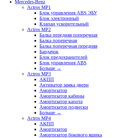
Mercedes-Benz
Actros MP1
Блок управления ABS ЭБУ
Блок электронный
Клапан ускорительный
Actros MP2
Балка передняя поперечная
Балка поперечная
Балка поперечная передняя
Бардачок
Блок предохранителей
Блок управления ABS
Больше
→
Actros MP3
АКПП
Активатор замка двери
Амортизатор
Амортизатор кабины
Амортизатор капота
Амортизатор подвески
Больше
→
Actros MP4
АКПП
Амортизатор
Амортизатор бокового ящика