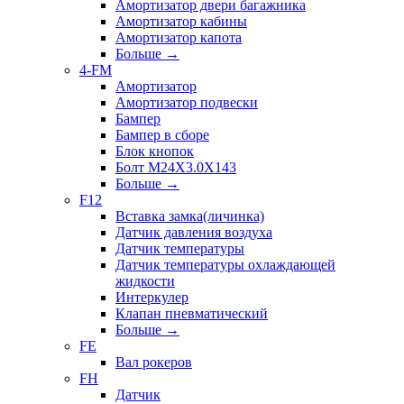
Амортизатор двери багажника
Амортизатор кабины
Амортизатор капота
Больше
→
4-FM
Амортизатор
Амортизатор подвески
Бампер
Бампер в сборе
Блок кнопок
Болт M24X3.0X143
Больше
→
F12
Вставка замка(личинка)
Датчик давления воздуха
Датчик температуры
Датчик температуры охлаждающей
жидкости
Интеркулер
Клапан пневматический
Больше
→
FE
Вал рокеров
FH
Датчик