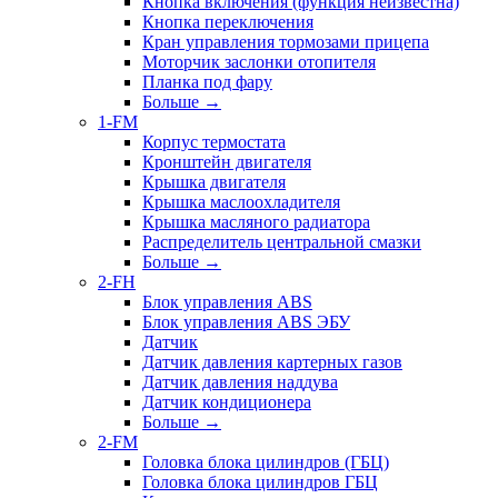
Кнопка включения (функция неизвестна)
Кнопка переключения
Кран управления тормозами прицепа
Моторчик заслонки отопителя
Планка под фару
Больше
→
1-FM
Корпус термостата
Кронштейн двигателя
Крышка двигателя
Крышка маслоохладителя
Крышка масляного радиатора
Распределитель центральной смазки
Больше
→
2-FH
Блок управления ABS
Блок управления ABS ЭБУ
Датчик
Датчик давления картерных газов
Датчик давления наддува
Датчик кондиционера
Больше
→
2-FM
Головка блока цилиндров (ГБЦ)
Головка блока цилиндров ГБЦ