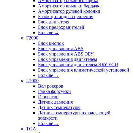
Амортизатор бокового ящика
Амортизатор крышки бардачка
Амортизатор рулевой колонки
Бачок цилиндра сцепления
Блок двигателя
Блок предохранителей
Больше
→
F2000
Блок кнопок
Блок управления ABS
Блок управления ABS ЭБУ
Блок управления двигателем
Блок управления двигателем ЭБУ ECU
Блок управления климатической установкой
Больше
→
L2000
Вал рокеров
Гайка форсунки
Генератор
Датчик давления
Датчик температуры
Датчик температуры охлаждающей
жидкости
Больше
→
TGA