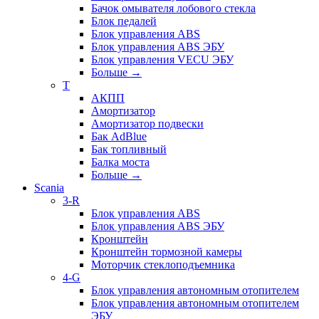
Бачок омывателя лобового стекла
Блок педалей
Блок управления ABS
Блок управления ABS ЭБУ
Блок управления VECU ЭБУ
Больше
→
T
АКПП
Амортизатор
Амортизатор подвески
Бак AdBlue
Бак топливный
Балка моста
Больше
→
Scania
3-R
Блок управления ABS
Блок управления ABS ЭБУ
Кронштейн
Кронштейн тормозной камеры
Моторчик стеклоподъемника
4-G
Блок управления автономным отопителем
Блок управления автономным отопителем
ЭБУ