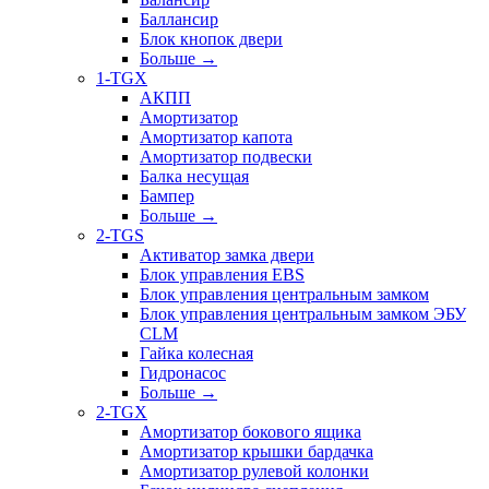
Баллансир
Блок кнопок двери
Больше
→
1-TGX
АКПП
Амортизатор
Амортизатор капота
Амортизатор подвески
Балка несущая
Бампер
Больше
→
2-TGS
Активатор замка двери
Блок управления EBS
Блок управления центральным замком
Блок управления центральным замком ЭБУ
CLM
Гайка колесная
Гидронасос
Больше
→
2-TGX
Амортизатор бокового ящика
Амортизатор крышки бардачка
Амортизатор рулевой колонки