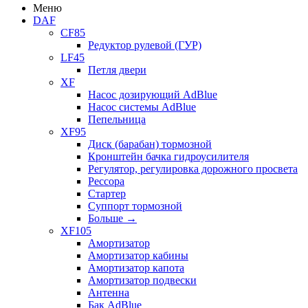
Меню
DAF
CF85
Редуктор рулевой (ГУР)
LF45
Петля двери
XF
Насос дозирующий AdBlue
Насос системы AdBlue
Пепельница
XF95
Диск (барабан) тормозной
Кронштейн бачка гидроусилителя
Регулятор, регулировка дорожного просвета
Рессора
Стартер
Суппорт тормозной
Больше
→
XF105
Амортизатор
Амортизатор кабины
Амортизатор капота
Амортизатор подвески
Антенна
Бак AdBlue