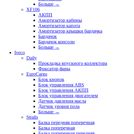
Больше
→
XF106
АКПП
Амортизатор кабины
Амортизатор капота
Амортизатор крышки бардачка
Бардачок
Бардачок консоли
Больше
→
Iveco
Daily
Прокладка впускного коллектора
Фиксатор фары
EuroCargo
Блок кнопок
Блок управления ABS
Блок управления АКПП
Блок управления двигателем
Датчик давления масла
Датчик уровня пола
Больше
→
Stralis
Балка передняя поперечная
Балка поперечная
Балка поперечная передняя