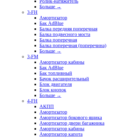
Ролик-натяжитель
Больше
→
3-FH
Амортизатор
Бак AdBlue
Балка передняя поперечная
Балка подвесного моста
Балка поперечная
Балка поперечная (поперечина)
Больше
→
3-FM
Амортизатор кабины
Бак AdBlue
Бак топливный
Бачок расширительный
Блок двигателя
Блок кнопок
Больше
→
4-FH
АКПП
Амортизатор
Амортизатор бокового ящика
Амортизатор двери багажника
Амортизатор кабины
Амортизатор капота