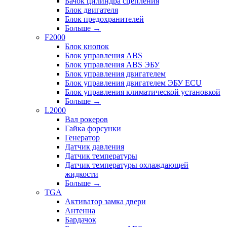
Бачок цилиндра сцепления
Блок двигателя
Блок предохранителей
Больше
→
F2000
Блок кнопок
Блок управления ABS
Блок управления ABS ЭБУ
Блок управления двигателем
Блок управления двигателем ЭБУ ECU
Блок управления климатической установкой
Больше
→
L2000
Вал рокеров
Гайка форсунки
Генератор
Датчик давления
Датчик температуры
Датчик температуры охлаждающей
жидкости
Больше
→
TGA
Активатор замка двери
Антенна
Бардачок