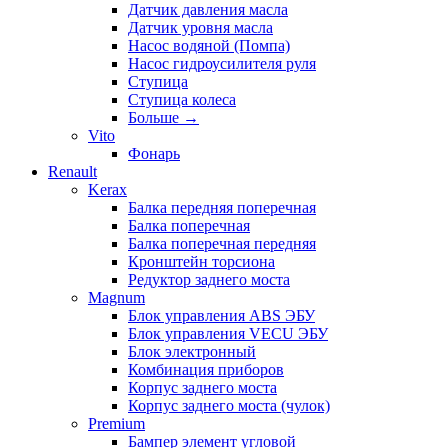
Датчик давления масла
Датчик уровня масла
Насос водяной (Помпа)
Насос гидроусилителя руля
Ступица
Ступица колеса
Больше
→
Vito
Фонарь
Renault
Kerax
Балка передняя поперечная
Балка поперечная
Балка поперечная передняя
Кронштейн торсиона
Редуктор заднего моста
Magnum
Блок управления ABS ЭБУ
Блок управления VECU ЭБУ
Блок электронный
Комбинация приборов
Корпус заднего моста
Корпус заднего моста (чулок)
Premium
Бампер элемент угловой