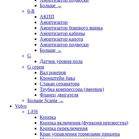
Больше
→
6-R
АКПП
Амортизатор
Амортизатор бокового ящика
Амортизатор кабины
Амортизатор капота
Амортизатор подвески
Больше
→
G
Датчик уровня пола
G серия
Вал рокеров
Кронштейн бака
Стакан сепаратора
Трубка компрессора (змеевик)
Фланец двигателя
Больше Scania
→
Volvo
1-FH
Кнопка
Кнопка включения (функция неизвестна)
Кнопка переключения
Кран управления тормозами прицепа