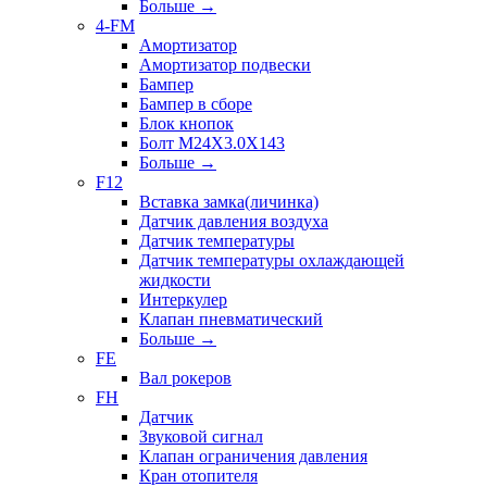
Больше
→
4-FM
Амортизатор
Амортизатор подвески
Бампер
Бампер в сборе
Блок кнопок
Болт M24X3.0X143
Больше
→
F12
Вставка замка(личинка)
Датчик давления воздуха
Датчик температуры
Датчик температуры охлаждающей
жидкости
Интеркулер
Клапан пневматический
Больше
→
FE
Вал рокеров
FH
Датчик
Звуковой сигнал
Клапан ограничения давления
Кран отопителя