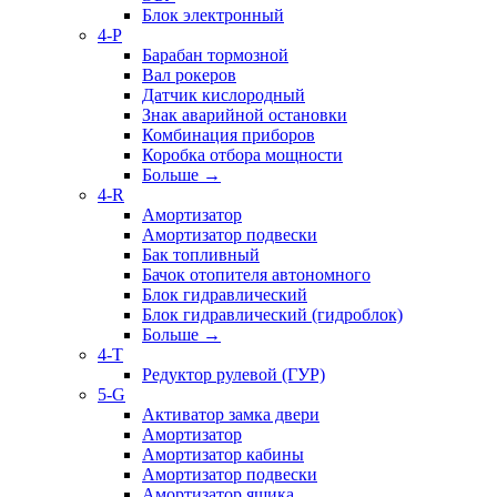
Блок электронный
4-P
Барабан тормозной
Вал рокеров
Датчик кислородный
Знак аварийной остановки
Комбинация приборов
Коробка отбора мощности
Больше
→
4-R
Амортизатор
Амортизатор подвески
Бак топливный
Бачок отопителя автономного
Блок гидравлический
Блок гидравлический (гидроблок)
Больше
→
4-T
Редуктор рулевой (ГУР)
5-G
Активатор замка двери
Амортизатор
Амортизатор кабины
Амортизатор подвески
Амортизатор ящика