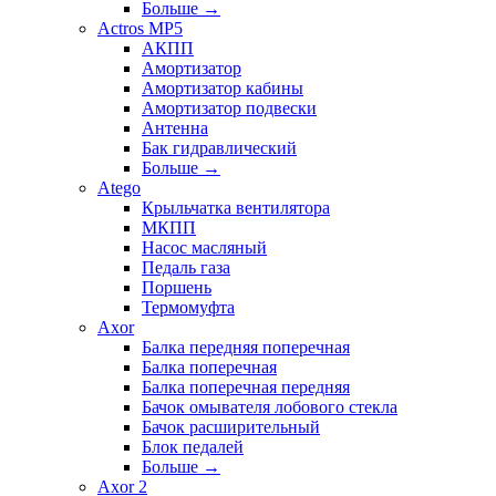
Больше
→
Actros MP5
АКПП
Амортизатор
Амортизатор кабины
Амортизатор подвески
Антенна
Бак гидравлический
Больше
→
Atego
Крыльчатка вентилятора
МКПП
Насос масляный
Педаль газа
Поршень
Термомуфта
Axor
Балка передняя поперечная
Балка поперечная
Балка поперечная передняя
Бачок омывателя лобового стекла
Бачок расширительный
Блок педалей
Больше
→
Axor 2