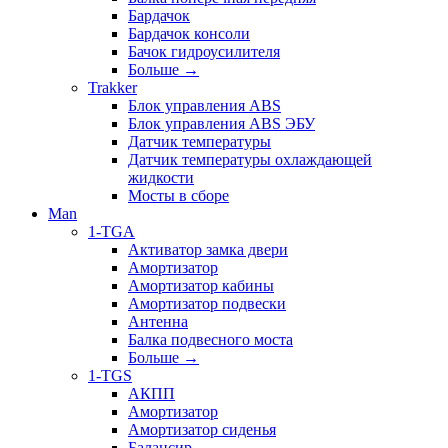
Бардачок
Бардачок консоли
Бачок гидроусилителя
Больше
→
Trakker
Блок управления ABS
Блок управления ABS ЭБУ
Датчик температуры
Датчик температуры охлаждающей
жидкости
Мосты в сборе
Man
1-TGA
Активатор замка двери
Амортизатор
Амортизатор кабины
Амортизатор подвески
Антенна
Балка подвесного моста
Больше
→
1-TGS
АКПП
Амортизатор
Амортизатор сиденья
Балансир