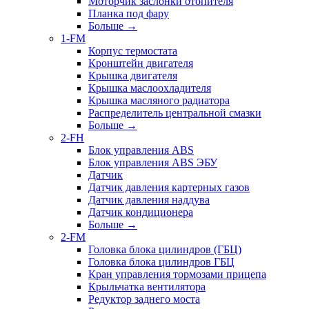
Моторчик заслонки отопителя
Планка под фару
Больше
→
1-FM
Корпус термостата
Кронштейн двигателя
Крышка двигателя
Крышка маслоохладителя
Крышка масляного радиатора
Распределитель центральной смазки
Больше
→
2-FH
Блок управления ABS
Блок управления ABS ЭБУ
Датчик
Датчик давления картерных газов
Датчик давления наддува
Датчик кондиционера
Больше
→
2-FM
Головка блока цилиндров (ГБЦ)
Головка блока цилиндров ГБЦ
Кран управления тормозами прицепа
Крыльчатка вентилятора
Редуктор заднего моста