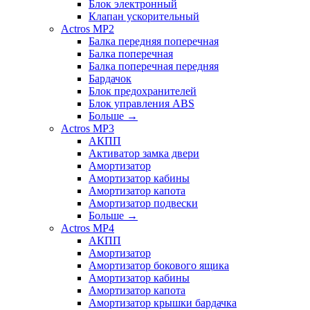
Блок электронный
Клапан ускорительный
Actros MP2
Балка передняя поперечная
Балка поперечная
Балка поперечная передняя
Бардачок
Блок предохранителей
Блок управления ABS
Больше
→
Actros MP3
АКПП
Активатор замка двери
Амортизатор
Амортизатор кабины
Амортизатор капота
Амортизатор подвески
Больше
→
Actros MP4
АКПП
Амортизатор
Амортизатор бокового ящика
Амортизатор кабины
Амортизатор капота
Амортизатор крышки бардачка