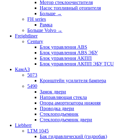
Мотор стеклоочистителя
Насос топливный отопителя
Больше
→
FH series
Рамка
Больше Volvo
→
Freightliner
Century
Блок управления ABS
Блок управления ABS ЭБУ
Блок управления АКПП
Блок управления АКПП ЭБУ TCU
КамАЗ
5073
Кронштейн усилителя бампера
5490
Замок двери
Направляющая стекла
Опора амортизатора нижняя
Проводка двери
Стеклоподъемник
Стеклоподъемник двери
Liebherr
LTM 1045
Бак гидравлический (гидробак)