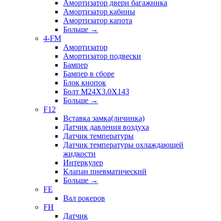
Амортизатор двери багажника
Амортизатор кабины
Амортизатор капота
Больше
→
4-FM
Амортизатор
Амортизатор подвески
Бампер
Бампер в сборе
Блок кнопок
Болт M24X3.0X143
Больше
→
F12
Вставка замка(личинка)
Датчик давления воздуха
Датчик температуры
Датчик температуры охлаждающей
жидкости
Интеркулер
Клапан пневматический
Больше
→
FE
Вал рокеров
FH
Датчик