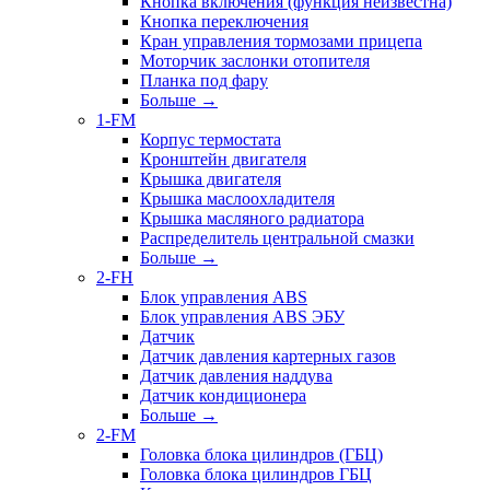
Кнопка включения (функция неизвестна)
Кнопка переключения
Кран управления тормозами прицепа
Моторчик заслонки отопителя
Планка под фару
Больше
→
1-FM
Корпус термостата
Кронштейн двигателя
Крышка двигателя
Крышка маслоохладителя
Крышка масляного радиатора
Распределитель центральной смазки
Больше
→
2-FH
Блок управления ABS
Блок управления ABS ЭБУ
Датчик
Датчик давления картерных газов
Датчик давления наддува
Датчик кондиционера
Больше
→
2-FM
Головка блока цилиндров (ГБЦ)
Головка блока цилиндров ГБЦ