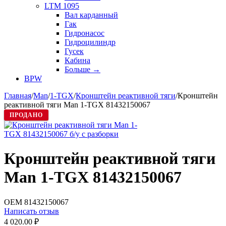
LTM 1095
Вал карданный
Гак
Гидронасос
Гидроцилиндр
Гусек
Кабина
Больше
→
BPW
Главная
/
Man
/
1-TGX
/
Кронштейн реактивной тяги
/
Кронштейн
реактивной тяги Man 1-TGX 81432150067
ПРОДАНО
Кронштейн реактивной тяги
Man 1-TGX 81432150067
OEM
81432150067
Написать отзыв
4 020.00
₽