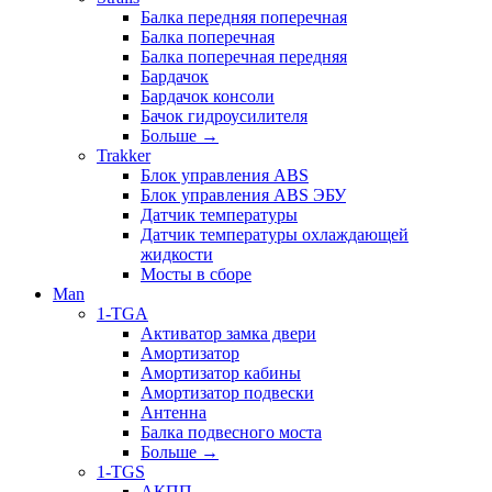
Балка передняя поперечная
Балка поперечная
Балка поперечная передняя
Бардачок
Бардачок консоли
Бачок гидроусилителя
Больше
→
Trakker
Блок управления ABS
Блок управления ABS ЭБУ
Датчик температуры
Датчик температуры охлаждающей
жидкости
Мосты в сборе
Man
1-TGA
Активатор замка двери
Амортизатор
Амортизатор кабины
Амортизатор подвески
Антенна
Балка подвесного моста
Больше
→
1-TGS
АКПП