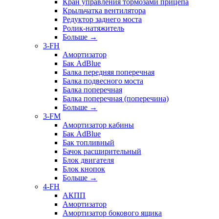
Кран управления тормозами прицепа
Крыльчатка вентилятора
Редуктор заднего моста
Ролик-натяжитель
Больше
→
3-FH
Амортизатор
Бак AdBlue
Балка передняя поперечная
Балка подвесного моста
Балка поперечная
Балка поперечная (поперечина)
Больше
→
3-FM
Амортизатор кабины
Бак AdBlue
Бак топливный
Бачок расширительный
Блок двигателя
Блок кнопок
Больше
→
4-FH
АКПП
Амортизатор
Амортизатор бокового ящика