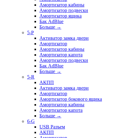
Амортизатор кабины
Амортизатор подвески
Амортизатор ящика
Бак AdBlue
Больше
→
5-P
Активатор замка двери
Амортизатор
Амортизатор кабины
Амортизатор капота
Амортизатор подвески
Бак AdBlue
Больше
→
5-R
АКПП
Активатор замка двери
Амортизатор
Амортизатор бокового ящика
Амортизатор кабины
Амортизатор капота
Больше
→
6-G
USB Разъем
АКПП
Амортизатор