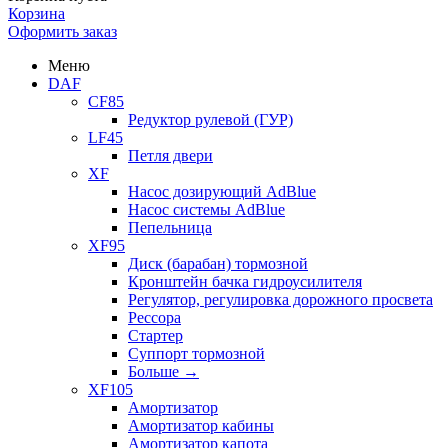
Корзина
Оформить заказ
Меню
DAF
CF85
Редуктор рулевой (ГУР)
LF45
Петля двери
XF
Насос дозирующий AdBlue
Насос системы AdBlue
Пепельница
XF95
Диск (барабан) тормозной
Кронштейн бачка гидроусилителя
Регулятор, регулировка дорожного просвета
Рессора
Стартер
Суппорт тормозной
Больше
→
XF105
Амортизатор
Амортизатор кабины
Амортизатор капота