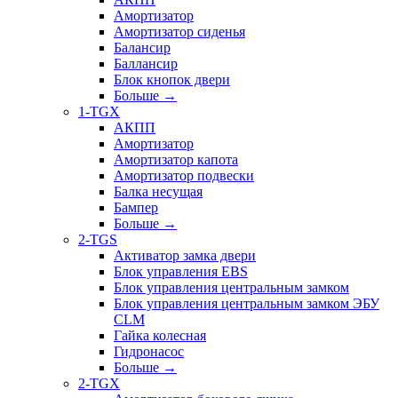
Амортизатор
Амортизатор сиденья
Балансир
Баллансир
Блок кнопок двери
Больше
→
1-TGX
АКПП
Амортизатор
Амортизатор капота
Амортизатор подвески
Балка несущая
Бампер
Больше
→
2-TGS
Активатор замка двери
Блок управления EBS
Блок управления центральным замком
Блок управления центральным замком ЭБУ
CLM
Гайка колесная
Гидронасос
Больше
→
2-TGX