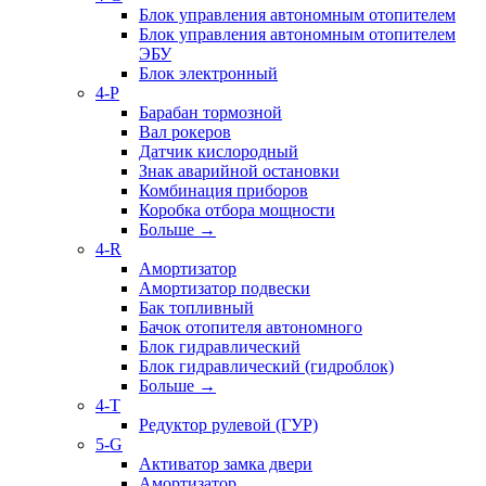
Блок управления автономным отопителем
Блок управления автономным отопителем
ЭБУ
Блок электронный
4-P
Барабан тормозной
Вал рокеров
Датчик кислородный
Знак аварийной остановки
Комбинация приборов
Коробка отбора мощности
Больше
→
4-R
Амортизатор
Амортизатор подвески
Бак топливный
Бачок отопителя автономного
Блок гидравлический
Блок гидравлический (гидроблок)
Больше
→
4-T
Редуктор рулевой (ГУР)
5-G
Активатор замка двери
Амортизатор