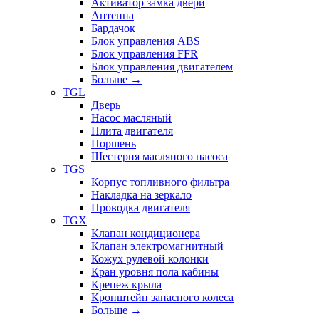
Активатор замка двери
Антенна
Бардачок
Блок управления ABS
Блок управления FFR
Блок управления двигателем
Больше
→
TGL
Дверь
Насос масляный
Плита двигателя
Поршень
Шестерня масляного насоса
TGS
Корпус топливного фильтра
Накладка на зеркало
Проводка двигателя
TGX
Клапан кондиционера
Клапан электромагнитный
Кожух рулевой колонки
Кран уровня пола кабины
Крепеж крыла
Кронштейн запасного колеса
Больше
→