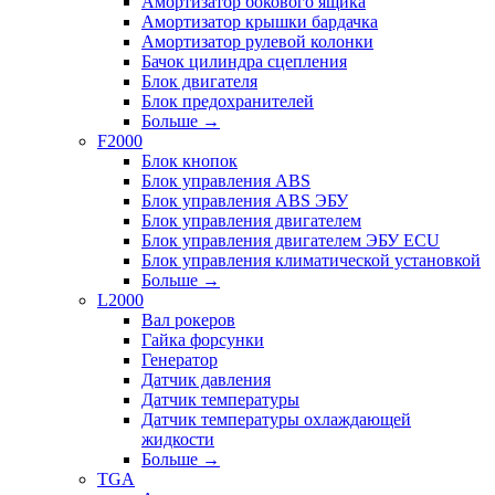
Амортизатор бокового ящика
Амортизатор крышки бардачка
Амортизатор рулевой колонки
Бачок цилиндра сцепления
Блок двигателя
Блок предохранителей
Больше
→
F2000
Блок кнопок
Блок управления ABS
Блок управления ABS ЭБУ
Блок управления двигателем
Блок управления двигателем ЭБУ ECU
Блок управления климатической установкой
Больше
→
L2000
Вал рокеров
Гайка форсунки
Генератор
Датчик давления
Датчик температуры
Датчик температуры охлаждающей
жидкости
Больше
→
TGA