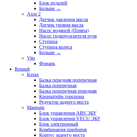
Блок педалей
Больше
→
Axor 2
Датчик давления масла
Датчик уровня масла
Насос водяной (Помпа)
Насос гидроусилителя руля
Ступица
Ступица колеса
Больше
→
Vito
Фонарь
Renault
Kerax
Балка передняя поперечная
Балка поперечная
Балка поперечная передняя
Кронштейн торсиона
Редуктор заднего моста
Magnum
Блок управления ABS ЭБУ
Блок управления VECU ЭБУ
Блок электронный
Комбинация приборов
Корпус заднего моста