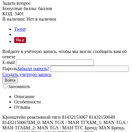
Задать вопрос
Бонусные баллы:
баллов
КОД:
3401
В наличии:
Нет в наличии
Tweet
Войдите в учётную запись, чтобы мы могли сообщить вам об
ответе
E-mail
Пароль
Забыли пароль?
Создать учетную запись
Войти
Запомнить
Описание
Особенности
Отзывы
Кронштейн реактивной тяги 81432153067 81432150049
81432150067БМ_0: MAN TGX / МАН ТГХБМ_1: MAN TGA /
МАН ТГАБМ_2: MAN TGS / МАН ТГС Бренд: MAN Бренд-