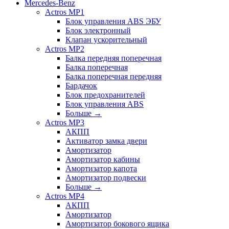
Mercedes-Benz
Actros MP1
Блок управления ABS ЭБУ
Блок электронный
Клапан ускорительный
Actros MP2
Балка передняя поперечная
Балка поперечная
Балка поперечная передняя
Бардачок
Блок предохранителей
Блок управления ABS
Больше
→
Actros MP3
АКПП
Активатор замка двери
Амортизатор
Амортизатор кабины
Амортизатор капота
Амортизатор подвески
Больше
→
Actros MP4
АКПП
Амортизатор
Амортизатор бокового ящика