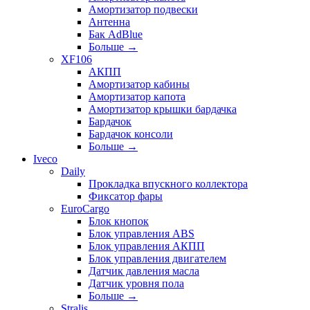
Амортизатор подвески
Антенна
Бак AdBlue
Больше
→
XF106
АКПП
Амортизатор кабины
Амортизатор капота
Амортизатор крышки бардачка
Бардачок
Бардачок консоли
Больше
→
Iveco
Daily
Прокладка впускного коллектора
Фиксатор фары
EuroCargo
Блок кнопок
Блок управления ABS
Блок управления АКПП
Блок управления двигателем
Датчик давления масла
Датчик уровня пола
Больше
→
Stralis