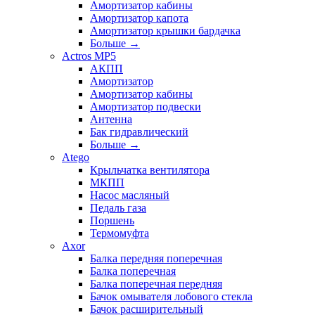
Амортизатор кабины
Амортизатор капота
Амортизатор крышки бардачка
Больше
→
Actros MP5
АКПП
Амортизатор
Амортизатор кабины
Амортизатор подвески
Антенна
Бак гидравлический
Больше
→
Atego
Крыльчатка вентилятора
МКПП
Насос масляный
Педаль газа
Поршень
Термомуфта
Axor
Балка передняя поперечная
Балка поперечная
Балка поперечная передняя
Бачок омывателя лобового стекла
Бачок расширительный