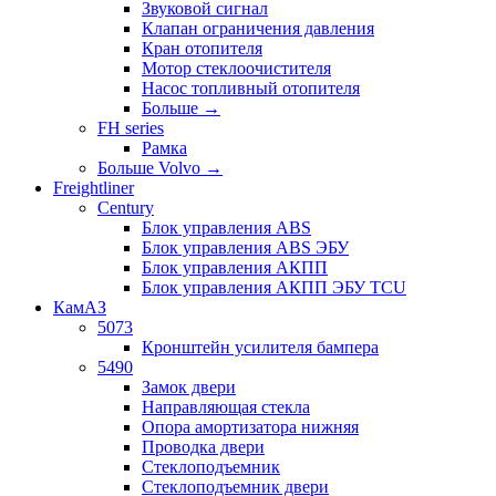
Звуковой сигнал
Клапан ограничения давления
Кран отопителя
Мотор стеклоочистителя
Насос топливный отопителя
Больше
→
FH series
Рамка
Больше Volvo
→
Freightliner
Century
Блок управления ABS
Блок управления ABS ЭБУ
Блок управления АКПП
Блок управления АКПП ЭБУ TCU
КамАЗ
5073
Кронштейн усилителя бампера
5490
Замок двери
Направляющая стекла
Опора амортизатора нижняя
Проводка двери
Стеклоподъемник
Стеклоподъемник двери