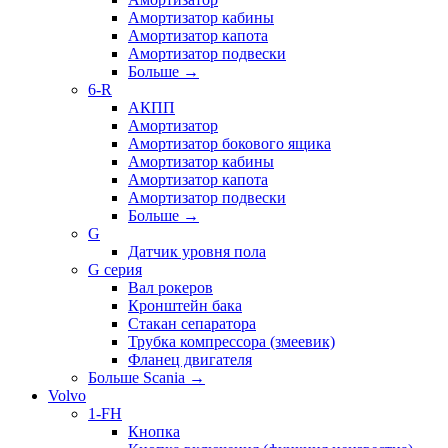
Амортизатор кабины
Амортизатор капота
Амортизатор подвески
Больше
→
6-R
АКПП
Амортизатор
Амортизатор бокового ящика
Амортизатор кабины
Амортизатор капота
Амортизатор подвески
Больше
→
G
Датчик уровня пола
G серия
Вал рокеров
Кронштейн бака
Стакан сепаратора
Трубка компрессора (змеевик)
Фланец двигателя
Больше Scania
→
Volvo
1-FH
Кнопка