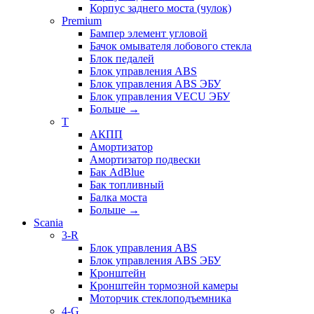
Корпус заднего моста (чулок)
Premium
Бампер элемент угловой
Бачок омывателя лобового стекла
Блок педалей
Блок управления ABS
Блок управления ABS ЭБУ
Блок управления VECU ЭБУ
Больше
→
T
АКПП
Амортизатор
Амортизатор подвески
Бак AdBlue
Бак топливный
Балка моста
Больше
→
Scania
3-R
Блок управления ABS
Блок управления ABS ЭБУ
Кронштейн
Кронштейн тормозной камеры
Моторчик стеклоподъемника
4-G