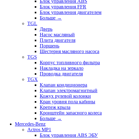
Блок управления ABS
Блок управления FFR
Блок управления двигателем
Больше
→
TGL
Дверь
Насос масляный
Плита двигателя
Поршень
Шестерня масляного насоса
TGS
Корпус топливного фильтра
Накладка на зеркало
Проводка двигателя
TGX
Клапан кондиционера
Клапан электромагнитный
Кожух рулевой колонки
Кран уровня пола кабины
Крепеж крыла
Кронштейн запасного колеса
Больше
→
Mercedes-Benz
Actros MP1
Блок управления ABS ЭБУ