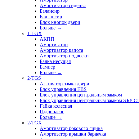
Амортизатор сиденья
Балансир
Баллансир
Блок кнопок двери
Больше
→
1-TGX
АКПП
Амортизатор
Амортизатор капота
Амортизатор подвески
Балка несущая
Бампер
Больше
→
2-TGS
Активатор замка двери
Блок управления EBS
Блок управления центральным замком
Блок управления центральным замком ЭБУ 
Гайка колесная
Гидронасос
Больше
→
2-TGX
Амортизатор бокового ящика
Амортизатор крышки бардачка