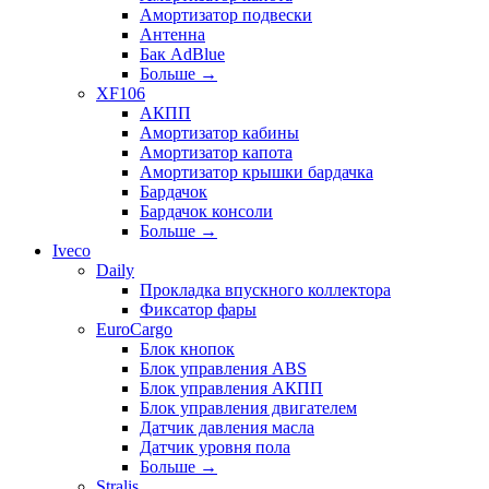
Амортизатор подвески
Антенна
Бак AdBlue
Больше
→
XF106
АКПП
Амортизатор кабины
Амортизатор капота
Амортизатор крышки бардачка
Бардачок
Бардачок консоли
Больше
→
Iveco
Daily
Прокладка впускного коллектора
Фиксатор фары
EuroCargo
Блок кнопок
Блок управления ABS
Блок управления АКПП
Блок управления двигателем
Датчик давления масла
Датчик уровня пола
Больше
→
Stralis