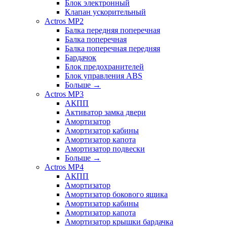
Блок электронный
Клапан ускорительный
Actros MP2
Балка передняя поперечная
Балка поперечная
Балка поперечная передняя
Бардачок
Блок предохранителей
Блок управления ABS
Больше
→
Actros MP3
АКПП
Активатор замка двери
Амортизатор
Амортизатор кабины
Амортизатор капота
Амортизатор подвески
Больше
→
Actros MP4
АКПП
Амортизатор
Амортизатор бокового ящика
Амортизатор кабины
Амортизатор капота
Амортизатор крышки бардачка