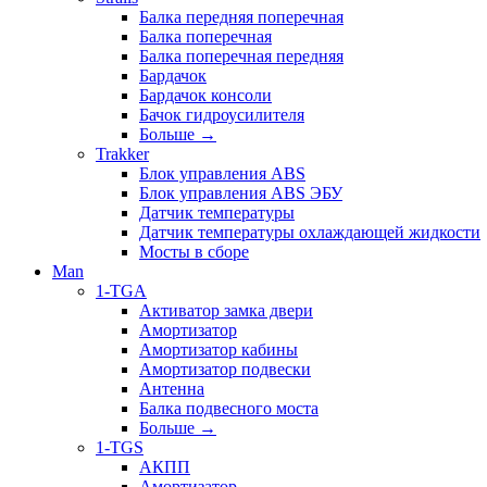
Балка передняя поперечная
Балка поперечная
Балка поперечная передняя
Бардачок
Бардачок консоли
Бачок гидроусилителя
Больше
→
Trakker
Блок управления ABS
Блок управления ABS ЭБУ
Датчик температуры
Датчик температуры охлаждающей жидкости
Мосты в сборе
Man
1-TGA
Активатор замка двери
Амортизатор
Амортизатор кабины
Амортизатор подвески
Антенна
Балка подвесного моста
Больше
→
1-TGS
АКПП
Амортизатор