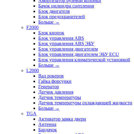
Амортизатор рулевой колонки
Бачок цилиндра сцепления
Блок двигателя
Блок предохранителей
Больше
→
F2000
Блок кнопок
Блок управления ABS
Блок управления ABS ЭБУ
Блок управления двигателем
Блок управления двигателем ЭБУ ECU
Блок управления климатической установкой
Больше
→
L2000
Вал рокеров
Гайка форсунки
Генератор
Датчик давления
Датчик температуры
Датчик температуры охлаждающей жидкости
Больше
→
TGA
Активатор замка двери
Антенна
Бардачок