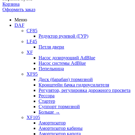
Корзина
Оформить заказ
Меню
DAF
CF85
Редуктор рулевой (ГУР)
LF45
Петля двери
XF
Насос дозирующий AdBlue
Насос системы AdBlue
Пепельница
XF95
Диск (барабан) тормозной
Кронштейн бачка гидроусилителя
Регулятор, регулировка дорожного просвета
Рессора
Стартер
Суппорт тормозной
Больше
→
XF105
Амортизатор
Амортизатор кабины
Амортизатор капота