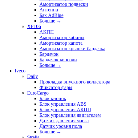
Амортизатор подвески
Антенна
Бак AdBlue
Больше
→
XF106
АКПП
Амортизатор кабины
Амортизатор капота
Амортизатор крышки бардачка
Бардачок
Бардачок консоли
Больше
→
Iveco
Daily
Прокладка впускного коллектора
Фиксатор фары
EuroCargo
Блок кнопок
Блок управления ABS
Блок управления АКПП
Блок управления двигателем
Датчик давления масла
Датчик уровня пола
Больше
→
Stralis