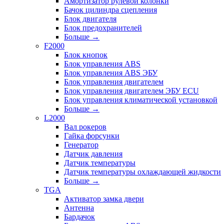
Амортизатор рулевой колонки
Бачок цилиндра сцепления
Блок двигателя
Блок предохранителей
Больше
→
F2000
Блок кнопок
Блок управления ABS
Блок управления ABS ЭБУ
Блок управления двигателем
Блок управления двигателем ЭБУ ECU
Блок управления климатической установкой
Больше
→
L2000
Вал рокеров
Гайка форсунки
Генератор
Датчик давления
Датчик температуры
Датчик температуры охлаждающей жидкости
Больше
→
TGA
Активатор замка двери
Антенна
Бардачок