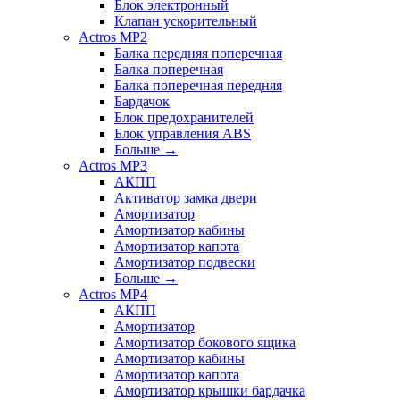
Блок электронный
Клапан ускорительный
Actros MP2
Балка передняя поперечная
Балка поперечная
Балка поперечная передняя
Бардачок
Блок предохранителей
Блок управления ABS
Больше
→
Actros MP3
АКПП
Активатор замка двери
Амортизатор
Амортизатор кабины
Амортизатор капота
Амортизатор подвески
Больше
→
Actros MP4
АКПП
Амортизатор
Амортизатор бокового ящика
Амортизатор кабины
Амортизатор капота
Амортизатор крышки бардачка