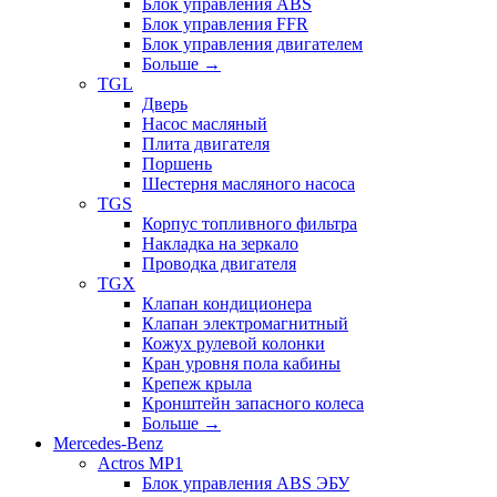
Блок управления ABS
Блок управления FFR
Блок управления двигателем
Больше
→
TGL
Дверь
Насос масляный
Плита двигателя
Поршень
Шестерня масляного насоса
TGS
Корпус топливного фильтра
Накладка на зеркало
Проводка двигателя
TGX
Клапан кондиционера
Клапан электромагнитный
Кожух рулевой колонки
Кран уровня пола кабины
Крепеж крыла
Кронштейн запасного колеса
Больше
→
Mercedes-Benz
Actros MP1
Блок управления ABS ЭБУ