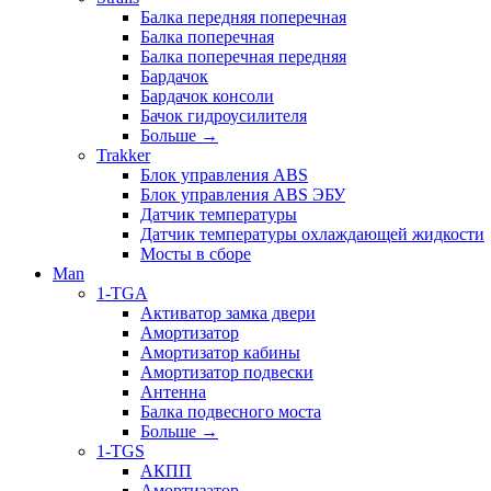
Балка передняя поперечная
Балка поперечная
Балка поперечная передняя
Бардачок
Бардачок консоли
Бачок гидроусилителя
Больше
→
Trakker
Блок управления ABS
Блок управления ABS ЭБУ
Датчик температуры
Датчик температуры охлаждающей жидкости
Мосты в сборе
Man
1-TGA
Активатор замка двери
Амортизатор
Амортизатор кабины
Амортизатор подвески
Антенна
Балка подвесного моста
Больше
→
1-TGS
АКПП
Амортизатор