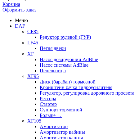
Корзина
Оформить заказ
Меню
DAF
CF85
Редуктор рулевой (ГУР)
LF45
Петля двери
XF
Насос дозирующий AdBlue
Насос системы AdBlue
Пепельница
XF95
Диск (барабан) тормозной
Кронштейн бачка гидроусилителя
Регулятор, регулировка дорожного просвета
Рессора
Стартер
Суппорт тормозной
Больше
→
XF105
Амортизатор
Амортизатор кабины
Амортизатор капота