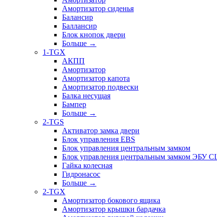
Амортизатор сиденья
Балансир
Баллансир
Блок кнопок двери
Больше
→
1-TGX
АКПП
Амортизатор
Амортизатор капота
Амортизатор подвески
Балка несущая
Бампер
Больше
→
2-TGS
Активатор замка двери
Блок управления EBS
Блок управления центральным замком
Блок управления центральным замком ЭБУ 
Гайка колесная
Гидронасос
Больше
→
2-TGX
Амортизатор бокового ящика
Амортизатор крышки бардачка