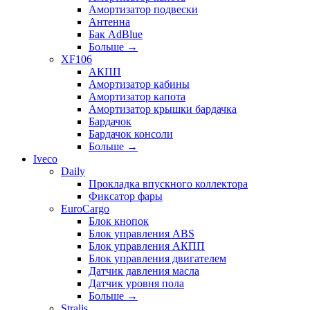
Амортизатор подвески
Антенна
Бак AdBlue
Больше
→
XF106
АКПП
Амортизатор кабины
Амортизатор капота
Амортизатор крышки бардачка
Бардачок
Бардачок консоли
Больше
→
Iveco
Daily
Прокладка впускного коллектора
Фиксатор фары
EuroCargo
Блок кнопок
Блок управления ABS
Блок управления АКПП
Блок управления двигателем
Датчик давления масла
Датчик уровня пола
Больше
→
Stralis