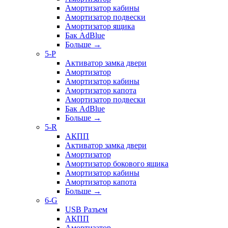
Амортизатор кабины
Амортизатор подвески
Амортизатор ящика
Бак AdBlue
Больше
→
5-P
Активатор замка двери
Амортизатор
Амортизатор кабины
Амортизатор капота
Амортизатор подвески
Бак AdBlue
Больше
→
5-R
АКПП
Активатор замка двери
Амортизатор
Амортизатор бокового ящика
Амортизатор кабины
Амортизатор капота
Больше
→
6-G
USB Разъем
АКПП
Амортизатор