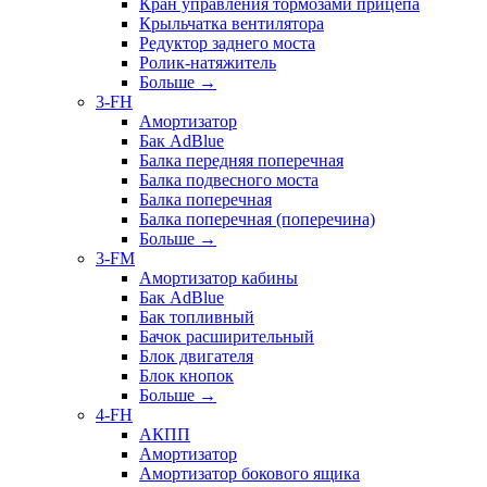
Кран управления тормозами прицепа
Крыльчатка вентилятора
Редуктор заднего моста
Ролик-натяжитель
Больше
→
3-FH
Амортизатор
Бак AdBlue
Балка передняя поперечная
Балка подвесного моста
Балка поперечная
Балка поперечная (поперечина)
Больше
→
3-FM
Амортизатор кабины
Бак AdBlue
Бак топливный
Бачок расширительный
Блок двигателя
Блок кнопок
Больше
→
4-FH
АКПП
Амортизатор
Амортизатор бокового ящика