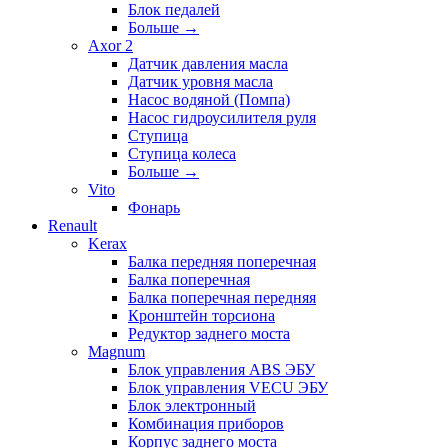
Блок педалей
Больше
→
Axor 2
Датчик давления масла
Датчик уровня масла
Насос водяной (Помпа)
Насос гидроусилителя руля
Ступица
Ступица колеса
Больше
→
Vito
Фонарь
Renault
Kerax
Балка передняя поперечная
Балка поперечная
Балка поперечная передняя
Кронштейн торсиона
Редуктор заднего моста
Magnum
Блок управления ABS ЭБУ
Блок управления VECU ЭБУ
Блок электронный
Комбинация приборов
Корпус заднего моста