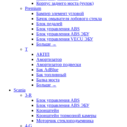
Корпус заднего моста (чулок)
Premium
Бампер элемент угловой
Бачок омывателя лобового стекла
Блок педалей
Блок управления ABS
Блок управления ABS ЭБУ
Блок управления VECU ЭБУ
Больше
→
T
АКПП
Амортизатор
Амортизатор подвески
Бак AdBlue
Бак топливный
Балка моста
Больше
→
Scania
3-R
Блок управления ABS
Блок управления ABS ЭБУ
Кронштейн
Кронштейн тормозной камеры
Моторчик стеклоподъемника
4-G