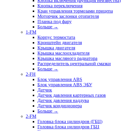
Кнопка включения (функция неизвестна)
Кнопка переключения
Кран управления тормозами прицепа
Моторчик заслонки отопителя
Планка под фару
Больше
→
1-FM
Корпус термостата
Кронштейн двигателя
Крышка двигателя
Крышка маслоохладителя
Крышка масляного радиатора
Распределитель центральной смазки
Больше
→
2-FH
Блок управления ABS
Блок управления ABS ЭБУ
Датчик
Датчик давления картерных газов
Датчик давления наддува
Датчик кондиционера
Больше
→
2-FM
Головка блока цилиндров (ГБЦ)
Головка блока цилиндров ГБЦ