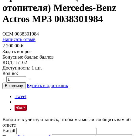
отопителя) Mercedes-Benz
Actros MP3 0038301984
OEM
0038301984
Написать отзыв
2 200.00
₽
Задать вопрос
Бонусные баллы:
баллов
КОД:
17162
Доступность:
1 шт.
Кол-во:
+
−
Купить в один клик
В корзину
Tweet
Войдите в учётную запись, чтобы мы могли сообщить вам об
ответе
E-mail