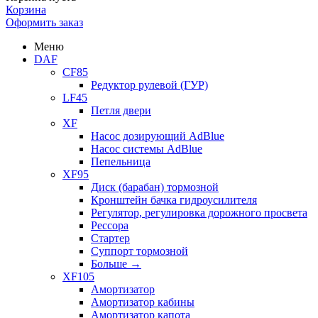
Корзина
Оформить заказ
Меню
DAF
CF85
Редуктор рулевой (ГУР)
LF45
Петля двери
XF
Насос дозирующий AdBlue
Насос системы AdBlue
Пепельница
XF95
Диск (барабан) тормозной
Кронштейн бачка гидроусилителя
Регулятор, регулировка дорожного просвета
Рессора
Стартер
Суппорт тормозной
Больше
→
XF105
Амортизатор
Амортизатор кабины
Амортизатор капота