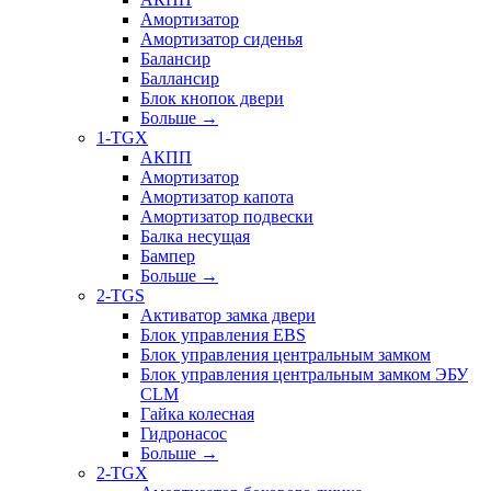
Амортизатор
Амортизатор сиденья
Балансир
Баллансир
Блок кнопок двери
Больше
→
1-TGX
АКПП
Амортизатор
Амортизатор капота
Амортизатор подвески
Балка несущая
Бампер
Больше
→
2-TGS
Активатор замка двери
Блок управления EBS
Блок управления центральным замком
Блок управления центральным замком ЭБУ
CLM
Гайка колесная
Гидронасос
Больше
→
2-TGX