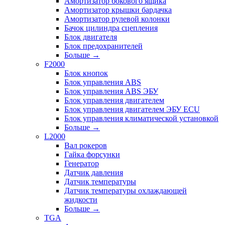
Амортизатор бокового ящика
Амортизатор крышки бардачка
Амортизатор рулевой колонки
Бачок цилиндра сцепления
Блок двигателя
Блок предохранителей
Больше
→
F2000
Блок кнопок
Блок управления ABS
Блок управления ABS ЭБУ
Блок управления двигателем
Блок управления двигателем ЭБУ ECU
Блок управления климатической установкой
Больше
→
L2000
Вал рокеров
Гайка форсунки
Генератор
Датчик давления
Датчик температуры
Датчик температуры охлаждающей
жидкости
Больше
→
TGA