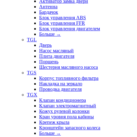
Активатор замка двери
Антенна
Бардачок
Блок управления ABS
Блок управления FFR
Блок управления двигателем
Больше
→
TGL
Дверь
Насос масляный
Плита двигателя
Поршень
Шестерня масляного насоса
TGS
Корпус топливного фильтра
Накладка на зеркало
Проводка двигателя
TGX
Клапан кондиционера
Клапан электромагнитный
Кожух рулевой колонки
Кран уровня пола кабины
Крепеж крыла
Кронштейн запасного колеса
Больше
→