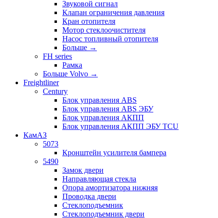
Звуковой сигнал
Клапан ограничения давления
Кран отопителя
Мотор стеклоочистителя
Насос топливный отопителя
Больше
→
FH series
Рамка
Больше Volvo
→
Freightliner
Century
Блок управления ABS
Блок управления ABS ЭБУ
Блок управления АКПП
Блок управления АКПП ЭБУ TCU
КамАЗ
5073
Кронштейн усилителя бампера
5490
Замок двери
Направляющая стекла
Опора амортизатора нижняя
Проводка двери
Стеклоподъемник
Стеклоподъемник двери