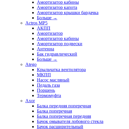
Амортизатор кабины
Амортизатор капота
Амортизатор крышки бардачка
Больше
→
Actros MP5
АКПП
Амортизатор
Амортизатор кабины
Амортизатор подвески
Антенна
Бак гидравлический
Больше
→
Atego
Крыльчатка вентилятора
МКПП
Насос масляный
Педаль газа
Поршень
Термомуфта
Axor
Балка передняя поперечная
Балка поперечная
Балка поперечная передняя
Бачок омывателя лобового стекла
Бачок расширительный