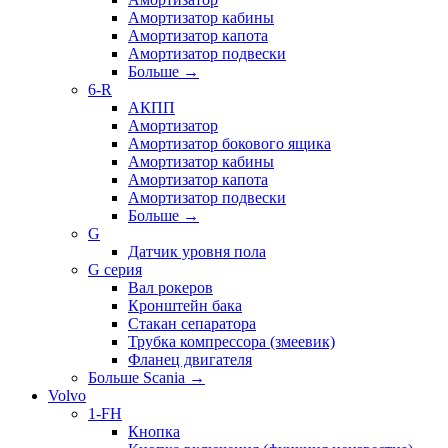
Амортизатор кабины
Амортизатор капота
Амортизатор подвески
Больше
→
6-R
АКПП
Амортизатор
Амортизатор бокового ящика
Амортизатор кабины
Амортизатор капота
Амортизатор подвески
Больше
→
G
Датчик уровня пола
G серия
Вал рокеров
Кронштейн бака
Стакан сепаратора
Трубка компрессора (змеевик)
Фланец двигателя
Больше Scania
→
Volvo
1-FH
Кнопка