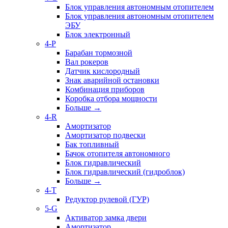
Блок управления автономным отопителем
Блок управления автономным отопителем
ЭБУ
Блок электронный
4-P
Барабан тормозной
Вал рокеров
Датчик кислородный
Знак аварийной остановки
Комбинация приборов
Коробка отбора мощности
Больше
→
4-R
Амортизатор
Амортизатор подвески
Бак топливный
Бачок отопителя автономного
Блок гидравлический
Блок гидравлический (гидроблок)
Больше
→
4-T
Редуктор рулевой (ГУР)
5-G
Активатор замка двери
Амортизатор