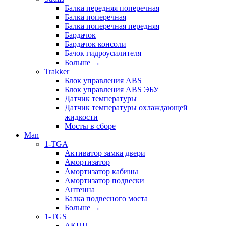
Балка передняя поперечная
Балка поперечная
Балка поперечная передняя
Бардачок
Бардачок консоли
Бачок гидроусилителя
Больше
→
Trakker
Блок управления ABS
Блок управления ABS ЭБУ
Датчик температуры
Датчик температуры охлаждающей
жидкости
Мосты в сборе
Man
1-TGA
Активатор замка двери
Амортизатор
Амортизатор кабины
Амортизатор подвески
Антенна
Балка подвесного моста
Больше
→
1-TGS
АКПП