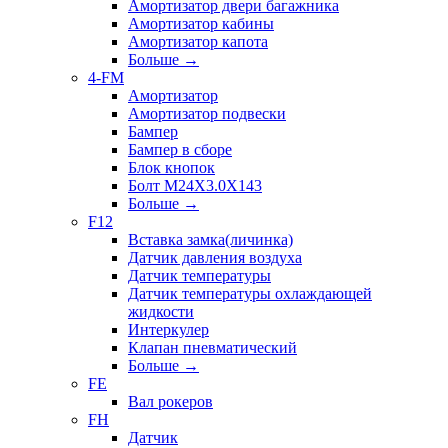
Амортизатор двери багажника
Амортизатор кабины
Амортизатор капота
Больше
→
4-FM
Амортизатор
Амортизатор подвески
Бампер
Бампер в сборе
Блок кнопок
Болт M24X3.0X143
Больше
→
F12
Вставка замка(личинка)
Датчик давления воздуха
Датчик температуры
Датчик температуры охлаждающей
жидкости
Интеркулер
Клапан пневматический
Больше
→
FE
Вал рокеров
FH
Датчик