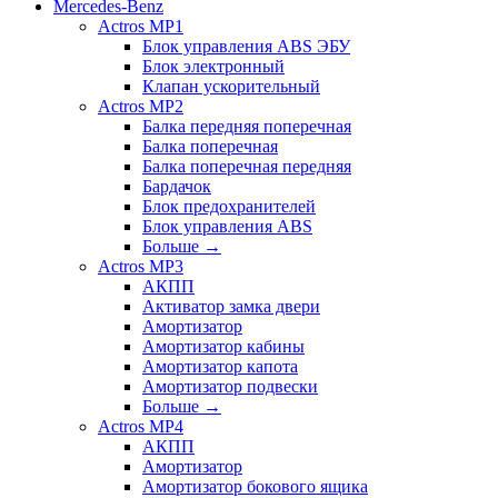
Mercedes-Benz
Actros MP1
Блок управления ABS ЭБУ
Блок электронный
Клапан ускорительный
Actros MP2
Балка передняя поперечная
Балка поперечная
Балка поперечная передняя
Бардачок
Блок предохранителей
Блок управления ABS
Больше
→
Actros MP3
АКПП
Активатор замка двери
Амортизатор
Амортизатор кабины
Амортизатор капота
Амортизатор подвески
Больше
→
Actros MP4
АКПП
Амортизатор
Амортизатор бокового ящика