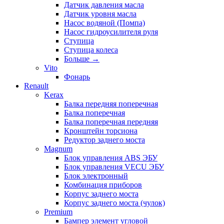
Датчик давления масла
Датчик уровня масла
Насос водяной (Помпа)
Насос гидроусилителя руля
Ступица
Ступица колеса
Больше
→
Vito
Фонарь
Renault
Kerax
Балка передняя поперечная
Балка поперечная
Балка поперечная передняя
Кронштейн торсиона
Редуктор заднего моста
Magnum
Блок управления ABS ЭБУ
Блок управления VECU ЭБУ
Блок электронный
Комбинация приборов
Корпус заднего моста
Корпус заднего моста (чулок)
Premium
Бампер элемент угловой