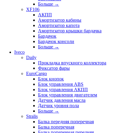
Больше
→
XF106
АКПП
Амортизатор кабины
Амортизатор капота
Амортизатор крышки бардачка
Бардачок
Бардачок консоли
Больше
→
Iveco
Daily
Прокладка впускного коллектора
Фиксатор фары
EuroCargo
Блок кнопок
Блок управления ABS
Блок управления АКПП
Блок управления двигателем
Датчик давления масла
Датчик уровня пола
Больше
→
Stralis
Балка передняя поперечная
Балка поперечная
Балка поперечная передняя