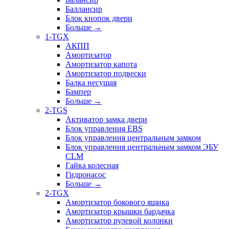
Баллансир
Блок кнопок двери
Больше
→
1-TGX
АКПП
Амортизатор
Амортизатор капота
Амортизатор подвески
Балка несущая
Бампер
Больше
→
2-TGS
Активатор замка двери
Блок управления EBS
Блок управления центральным замком
Блок управления центральным замком ЭБУ
CLM
Гайка колесная
Гидронасос
Больше
→
2-TGX
Амортизатор бокового ящика
Амортизатор крышки бардачка
Амортизатор рулевой колонки