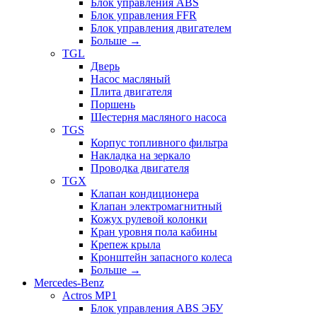
Блок управления ABS
Блок управления FFR
Блок управления двигателем
Больше
→
TGL
Дверь
Насос масляный
Плита двигателя
Поршень
Шестерня масляного насоса
TGS
Корпус топливного фильтра
Накладка на зеркало
Проводка двигателя
TGX
Клапан кондиционера
Клапан электромагнитный
Кожух рулевой колонки
Кран уровня пола кабины
Крепеж крыла
Кронштейн запасного колеса
Больше
→
Mercedes-Benz
Actros MP1
Блок управления ABS ЭБУ