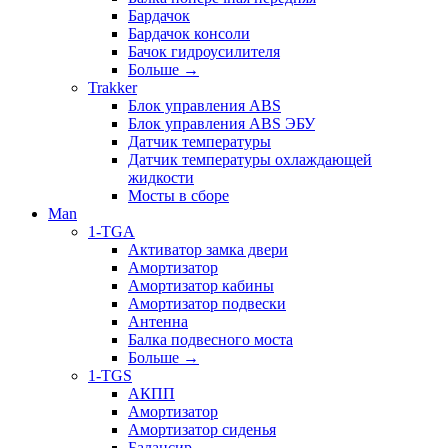
Бардачок
Бардачок консоли
Бачок гидроусилителя
Больше
→
Trakker
Блок управления ABS
Блок управления ABS ЭБУ
Датчик температуры
Датчик температуры охлаждающей
жидкости
Мосты в сборе
Man
1-TGA
Активатор замка двери
Амортизатор
Амортизатор кабины
Амортизатор подвески
Антенна
Балка подвесного моста
Больше
→
1-TGS
АКПП
Амортизатор
Амортизатор сиденья
Балансир