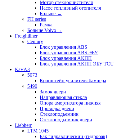
Мотор стеклоочистителя
Насос топливный отопителя
Больше
→
FH series
Рамка
Больше Volvo
→
Freightliner
Century
Блок управления ABS
Блок управления ABS ЭБУ
Блок управления АКПП
Блок управления АКПП ЭБУ TCU
КамАЗ
5073
Кронштейн усилителя бампера
5490
Замок двери
Направляющая стекла
Опора амортизатора нижняя
Проводка двери
Стеклоподъемник
Стеклоподъемник двери
Liebherr
LTM 1045
Бак гидравлический (гидробак)