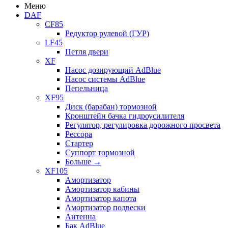
Меню
DAF
CF85
Редуктор рулевой (ГУР)
LF45
Петля двери
XF
Насос дозирующий AdBlue
Насос системы AdBlue
Пепельница
XF95
Диск (барабан) тормозной
Кронштейн бачка гидроусилителя
Регулятор, регулировка дорожного просвета
Рессора
Стартер
Суппорт тормозной
Больше
→
XF105
Амортизатор
Амортизатор кабины
Амортизатор капота
Амортизатор подвески
Антенна
Бак AdBlue