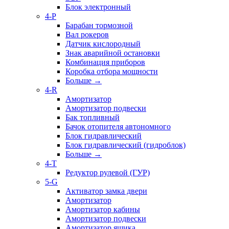
Блок электронный
4-P
Барабан тормозной
Вал рокеров
Датчик кислородный
Знак аварийной остановки
Комбинация приборов
Коробка отбора мощности
Больше
→
4-R
Амортизатор
Амортизатор подвески
Бак топливный
Бачок отопителя автономного
Блок гидравлический
Блок гидравлический (гидроблок)
Больше
→
4-T
Редуктор рулевой (ГУР)
5-G
Активатор замка двери
Амортизатор
Амортизатор кабины
Амортизатор подвески
Амортизатор ящика