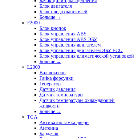
Бачок цилиндра сцепления
Блок двигателя
Блок предохранителей
Больше
→
F2000
Блок кнопок
Блок управления ABS
Блок управления ABS ЭБУ
Блок управления двигателем
Блок управления двигателем ЭБУ ECU
Блок управления климатической установкой
Больше
→
L2000
Вал рокеров
Гайка форсунки
Генератор
Датчик давления
Датчик температуры
Датчик температуры охлаждающей
жидкости
Больше
→
TGA
Активатор замка двери
Антенна
Бардачок