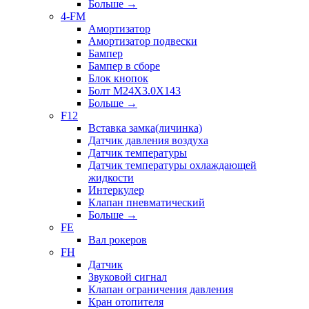
Больше
→
4-FM
Амортизатор
Амортизатор подвески
Бампер
Бампер в сборе
Блок кнопок
Болт M24X3.0X143
Больше
→
F12
Вставка замка(личинка)
Датчик давления воздуха
Датчик температуры
Датчик температуры охлаждающей
жидкости
Интеркулер
Клапан пневматический
Больше
→
FE
Вал рокеров
FH
Датчик
Звуковой сигнал
Клапан ограничения давления
Кран отопителя