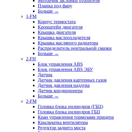
Моторчик заслонки отопителя
Планка под фару
Больше
→
1-FM
Корпус термостата
Кронштейн двигателя
Крышка двигателя
Крышка маслоохладителя
Крышка масляного радиатора
Распределитель центральной смазки
Больше
→
2-FH
Блок управления ABS
Блок управления ABS ЭБУ
Датчик
Датчик давления картерных газов
Датчик давления наддува
Датчик кондиционера
Больше
→
2-FM
Головка блока цилиндров (ГБЦ)
Головка блока цилиндров ГБЦ
Кран управления тормозами прицепа
Крыльчатка вентилятора
Редуктор заднего моста