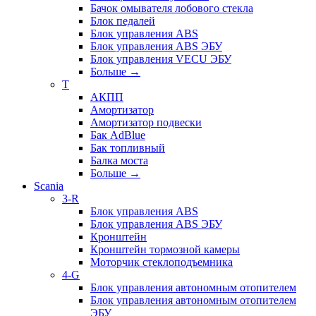
Бачок омывателя лобового стекла
Блок педалей
Блок управления ABS
Блок управления ABS ЭБУ
Блок управления VECU ЭБУ
Больше
→
T
АКПП
Амортизатор
Амортизатор подвески
Бак AdBlue
Бак топливный
Балка моста
Больше
→
Scania
3-R
Блок управления ABS
Блок управления ABS ЭБУ
Кронштейн
Кронштейн тормозной камеры
Моторчик стеклоподъемника
4-G
Блок управления автономным отопителем
Блок управления автономным отопителем
ЭБУ