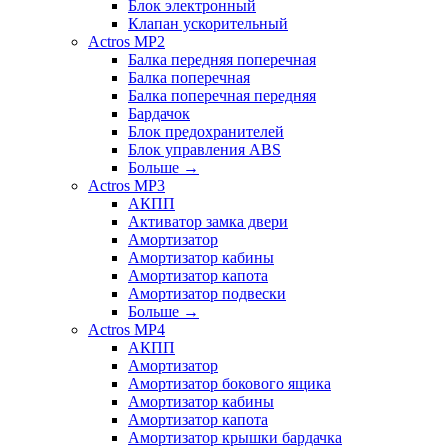
Блок электронный
Клапан ускорительный
Actros MP2
Балка передняя поперечная
Балка поперечная
Балка поперечная передняя
Бардачок
Блок предохранителей
Блок управления ABS
Больше
→
Actros MP3
АКПП
Активатор замка двери
Амортизатор
Амортизатор кабины
Амортизатор капота
Амортизатор подвески
Больше
→
Actros MP4
АКПП
Амортизатор
Амортизатор бокового ящика
Амортизатор кабины
Амортизатор капота
Амортизатор крышки бардачка