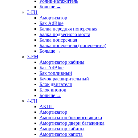
Ролик-натяжитель
Больше
→
3-FH
Амортизатор
Бак AdBlue
Балка передняя поперечная
Балка подвесного моста
Балка поперечная
Балка поперечная (поперечина)
Больше
→
3-FM
Амортизатор кабины
Бак AdBlue
Бак топливный
Бачок расширительный
Блок двигателя
Блок кнопок
Больше
→
4-FH
АКПП
Амортизатор
Амортизатор бокового ящика
Амортизатор двери багажника
Амортизатор кабины
Амортизатор капота