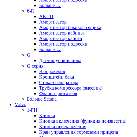
Больше
→
6-R
АКПП
Амортизатор
Амортизатор бокового ящика
Амортизатор кабины
Амортизатор капота
Амортизатор подвески
Больше
→
G
Датчик уровня пола
G серия
Вал рокеров
Кронштейн бака
Стакан сепаратора
Трубка компрессора (змеевик)
Фланец двигателя
Больше Scania
→
Volvo
1-FH
Кнопка
Кнопка включения (функция неизвестна)
Кнопка переключения
Кран управления тормозами прицепа