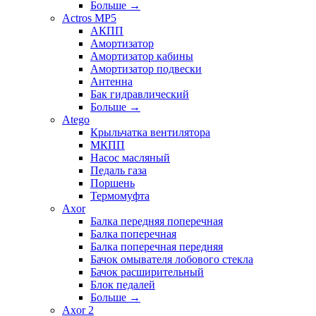
Больше
→
Actros MP5
АКПП
Амортизатор
Амортизатор кабины
Амортизатор подвески
Антенна
Бак гидравлический
Больше
→
Atego
Крыльчатка вентилятора
МКПП
Насос масляный
Педаль газа
Поршень
Термомуфта
Axor
Балка передняя поперечная
Балка поперечная
Балка поперечная передняя
Бачок омывателя лобового стекла
Бачок расширительный
Блок педалей
Больше
→
Axor 2