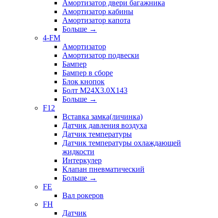
Амортизатор двери багажника
Амортизатор кабины
Амортизатор капота
Больше
→
4-FM
Амортизатор
Амортизатор подвески
Бампер
Бампер в сборе
Блок кнопок
Болт M24X3.0X143
Больше
→
F12
Вставка замка(личинка)
Датчик давления воздуха
Датчик температуры
Датчик температуры охлаждающей
жидкости
Интеркулер
Клапан пневматический
Больше
→
FE
Вал рокеров
FH
Датчик