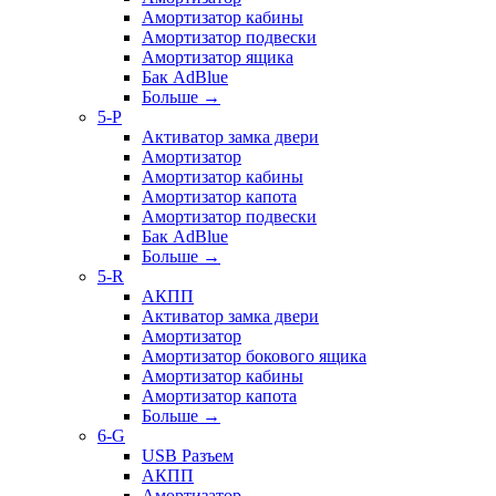
Амортизатор кабины
Амортизатор подвески
Амортизатор ящика
Бак AdBlue
Больше
→
5-P
Активатор замка двери
Амортизатор
Амортизатор кабины
Амортизатор капота
Амортизатор подвески
Бак AdBlue
Больше
→
5-R
АКПП
Активатор замка двери
Амортизатор
Амортизатор бокового ящика
Амортизатор кабины
Амортизатор капота
Больше
→
6-G
USB Разъем
АКПП
Амортизатор