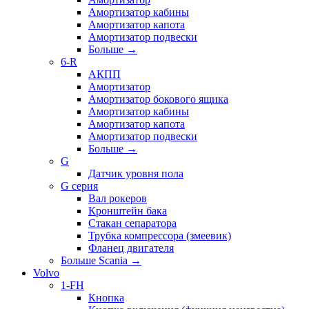
Амортизатор кабины
Амортизатор капота
Амортизатор подвески
Больше
→
6-R
АКПП
Амортизатор
Амортизатор бокового ящика
Амортизатор кабины
Амортизатор капота
Амортизатор подвески
Больше
→
G
Датчик уровня пола
G серия
Вал рокеров
Кронштейн бака
Стакан сепаратора
Трубка компрессора (змеевик)
Фланец двигателя
Больше Scania
→
Volvo
1-FH
Кнопка