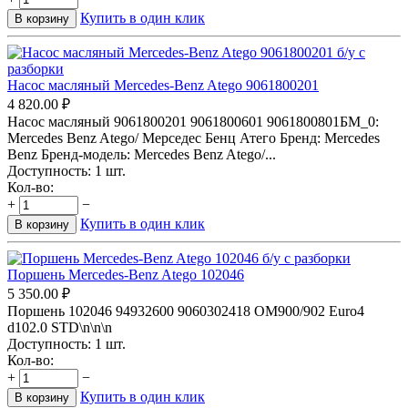
Купить в один клик
В корзину
Насос масляный Mercedes-Benz Atego 9061800201
4 820.00
₽
Насос масляный 9061800201 9061800601 9061800801БМ_0:
Mercedes Benz Atego/ Мерседес Бенц Атего Бренд: Mercedes
Benz Бренд-модель: Mercedes Benz Atego/...
Доступность:
1 шт.
Кол-во:
+
−
Купить в один клик
В корзину
Поршень Mercedes-Benz Atego 102046
5 350.00
₽
Поршень 102046 94932600 9060302418 OM900/902 Euro4
d102.0 STD\n\n\n
Доступность:
1 шт.
Кол-во:
+
−
Купить в один клик
В корзину