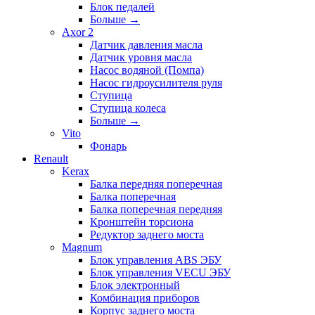
Блок педалей
Больше
→
Axor 2
Датчик давления масла
Датчик уровня масла
Насос водяной (Помпа)
Насос гидроусилителя руля
Ступица
Ступица колеса
Больше
→
Vito
Фонарь
Renault
Kerax
Балка передняя поперечная
Балка поперечная
Балка поперечная передняя
Кронштейн торсиона
Редуктор заднего моста
Magnum
Блок управления ABS ЭБУ
Блок управления VECU ЭБУ
Блок электронный
Комбинация приборов
Корпус заднего моста