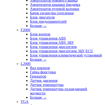
Амортизатор бокового ящика
Амортизатор крышки бардачка
Амортизатор рулевой колонки
Бачок цилиндра сцепления
Блок двигателя
Блок предохранителей
Больше
→
F2000
Блок кнопок
Блок управления ABS
Блок управления ABS ЭБУ
Блок управления двигателем
Блок управления двигателем ЭБУ ECU
Блок управления климатической установкой
Больше
→
L2000
Вал рокеров
Гайка форсунки
Генератор
Датчик давления
Датчик температуры
Датчик температуры охлаждающей
жидкости
Больше
→
TGA