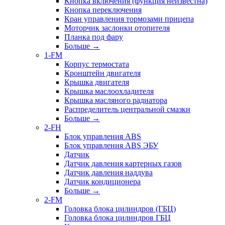
Кнопка включения (функция неизвестна)
Кнопка переключения
Кран управления тормозами прицепа
Моторчик заслонки отопителя
Планка под фару
Больше
→
1-FM
Корпус термостата
Кронштейн двигателя
Крышка двигателя
Крышка маслоохладителя
Крышка масляного радиатора
Распределитель центральной смазки
Больше
→
2-FH
Блок управления ABS
Блок управления ABS ЭБУ
Датчик
Датчик давления картерных газов
Датчик давления наддува
Датчик кондиционера
Больше
→
2-FM
Головка блока цилиндров (ГБЦ)
Головка блока цилиндров ГБЦ