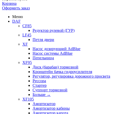
Корзина
Оформить заказ
Меню
DAF
CF85
Редуктор рулевой (ГУР)
LF45
Петля двери
XF
Насос дозирующий AdBlue
Насос системы AdBlue
Пепельница
XF95
Диск (барабан) тормозной
Кронштейн бачка гидроусилителя
Регулятор, регулировка дорожного просвета
Рессора
Стартер
Суппорт тормозной
Больше
→
XF105
Амортизатор
Амортизатор кабины
Амортизатор капота