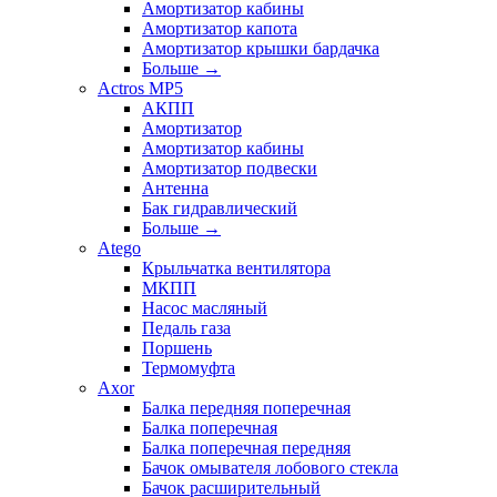
Амортизатор кабины
Амортизатор капота
Амортизатор крышки бардачка
Больше
→
Actros MP5
АКПП
Амортизатор
Амортизатор кабины
Амортизатор подвески
Антенна
Бак гидравлический
Больше
→
Atego
Крыльчатка вентилятора
МКПП
Насос масляный
Педаль газа
Поршень
Термомуфта
Axor
Балка передняя поперечная
Балка поперечная
Балка поперечная передняя
Бачок омывателя лобового стекла
Бачок расширительный