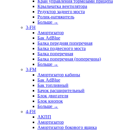
Кран управления тормозами прицепа
Крыльчатка вентилятора
Редуктор заднего моста
Ролик-натяжитель
Больше
→
3-FH
Амортизатор
Бак AdBlue
Балка передняя поперечная
Балка подвесного моста
Балка поперечная
Балка поперечная (поперечина)
Больше
→
3-FM
Амортизатор кабины
Бак AdBlue
Бак топливный
Бачок расширительный
Блок двигателя
Блок кнопок
Больше
→
4-FH
АКПП
Амортизатор
Амортизатор бокового ящика