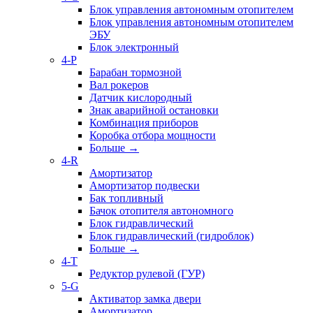
Блок управления автономным отопителем
Блок управления автономным отопителем
ЭБУ
Блок электронный
4-P
Барабан тормозной
Вал рокеров
Датчик кислородный
Знак аварийной остановки
Комбинация приборов
Коробка отбора мощности
Больше
→
4-R
Амортизатор
Амортизатор подвески
Бак топливный
Бачок отопителя автономного
Блок гидравлический
Блок гидравлический (гидроблок)
Больше
→
4-T
Редуктор рулевой (ГУР)
5-G
Активатор замка двери
Амортизатор