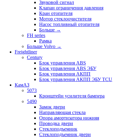
Звуковой сигнал
Клапан ограничения давления
Кран отопителя
Мотор стеклоочистителя
Насос топливный отопителя
Больше
→
FH series
Рамка
Больше Volvo
→
Freightliner
Century
Блок управления ABS
Блок управления ABS ЭБУ
Блок управления АКПП
Блок управления АКПП ЭБУ TCU
КамАЗ
5073
Кронштейн усилителя бампера
5490
Замок двери
Направляющая стекла
Опора амортизатора нижняя
Проводка двери
Стеклоподъемник
Стеклоподъемник двери