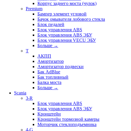
Корпус заднего моста (чулок)
Premium
Бампер элемент угловой
Бачок омывателя лобового стекла
Блок педалей
Блок управления ABS
Блок управления ABS ЭБУ
Блок управления VECU ЭБУ
Больше
→
T
АКПП
Амортизатор
Амортизатор подвески
Бак AdBlue
Бак топливный
Балка моста
Больше
→
Scania
3-R
Блок управления ABS
Блок управления ABS ЭБУ
Кронштейн
Кронштейн тормозной камеры
Моторчик стеклоподъемника
4-G