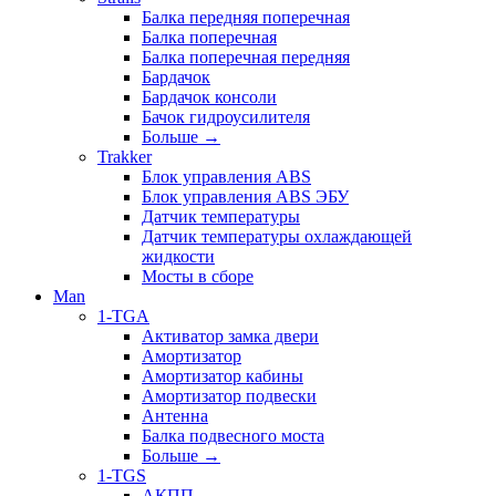
Балка передняя поперечная
Балка поперечная
Балка поперечная передняя
Бардачок
Бардачок консоли
Бачок гидроусилителя
Больше
→
Trakker
Блок управления ABS
Блок управления ABS ЭБУ
Датчик температуры
Датчик температуры охлаждающей
жидкости
Мосты в сборе
Man
1-TGA
Активатор замка двери
Амортизатор
Амортизатор кабины
Амортизатор подвески
Антенна
Балка подвесного моста
Больше
→
1-TGS
АКПП