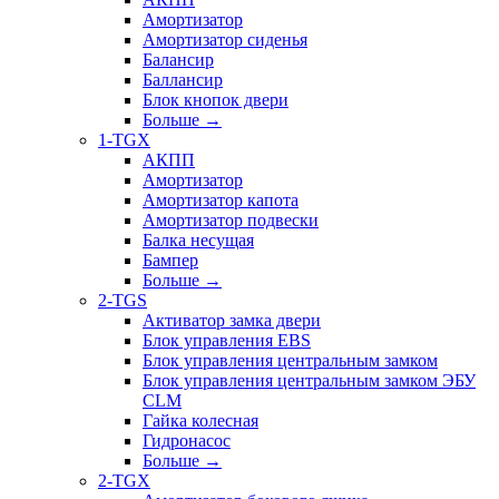
Амортизатор
Амортизатор сиденья
Балансир
Баллансир
Блок кнопок двери
Больше
→
1-TGX
АКПП
Амортизатор
Амортизатор капота
Амортизатор подвески
Балка несущая
Бампер
Больше
→
2-TGS
Активатор замка двери
Блок управления EBS
Блок управления центральным замком
Блок управления центральным замком ЭБУ
CLM
Гайка колесная
Гидронасос
Больше
→
2-TGX