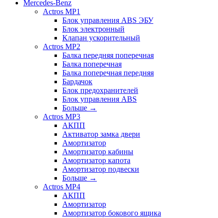
Mercedes-Benz
Actros MP1
Блок управления ABS ЭБУ
Блок электронный
Клапан ускорительный
Actros MP2
Балка передняя поперечная
Балка поперечная
Балка поперечная передняя
Бардачок
Блок предохранителей
Блок управления ABS
Больше
→
Actros MP3
АКПП
Активатор замка двери
Амортизатор
Амортизатор кабины
Амортизатор капота
Амортизатор подвески
Больше
→
Actros MP4
АКПП
Амортизатор
Амортизатор бокового ящика