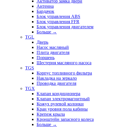
Активатор замка двери
Антенна
Бардачок
Блок управления ABS
Блок управления FFR
Блок управления двигателем
Больше
→
TGL
Дверь
Насос масляный
Плита двигателя
Поршень
Шестерня масляного насоса
TGS
Корпус топливного фильтра
Накладка на зеркало
Проводка двигателя
TGX
Клапан кондиционера
Клапан электромагнитный
Кожух рулевой колонки
Кран уровня пола кабины
Крепеж крыла
Кронштейн запасного колеса
Больше
→