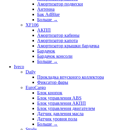
Амортизатор подвески
Антенна
Бак AdBlue
Больше
→
XF106
АКПП
Амортизатор кабины
Амортизатор капота
Амортизатор крышки бардачка
Бардачок
Бардачок консоли
Больше
→
Iveco
Daily
Прокладка впускного коллектора
Фиксатор фары
EuroCargo
Блок кнопок
Блок управления ABS
Блок управления АКПП
Блок управления двигателем
Датчик давления масла
Датчик уровня пола
Больше
→
Stralis