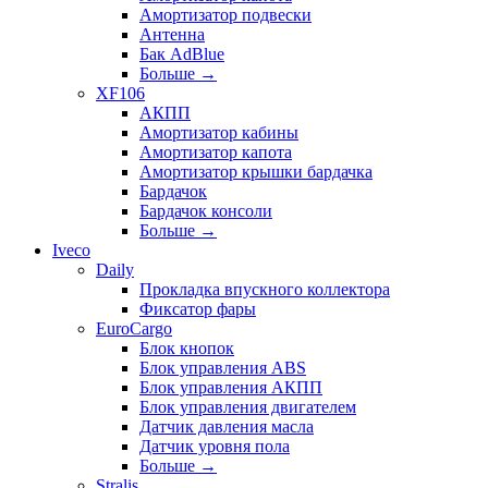
Амортизатор подвески
Антенна
Бак AdBlue
Больше
→
XF106
АКПП
Амортизатор кабины
Амортизатор капота
Амортизатор крышки бардачка
Бардачок
Бардачок консоли
Больше
→
Iveco
Daily
Прокладка впускного коллектора
Фиксатор фары
EuroCargo
Блок кнопок
Блок управления ABS
Блок управления АКПП
Блок управления двигателем
Датчик давления масла
Датчик уровня пола
Больше
→
Stralis