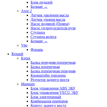
Блок педалей
Больше
→
Axor 2
Датчик давления масла
Датчик уровня масла
Насос водяной (Помпа)
Насос гидроусилителя руля
Ступица
Ступица колеса
Больше
→
Vito
Фонарь
Renault
Kerax
Балка передняя поперечная
Балка поперечная
Балка поперечная передняя
Кронштейн торсиона
Редуктор заднего моста
Magnum
Блок управления ABS ЭБУ
Блок управления VECU ЭБУ
Блок электронный
Комбинация приборов
Корпус заднего моста