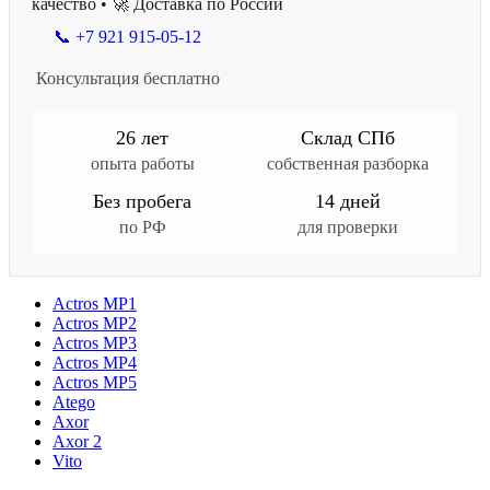
качество • 🚀 Доставка по России
📞 +7 921 915-05-12
Консультация бесплатно
26 лет
Склад СПб
опыта работы
собственная разборка
Без пробега
14 дней
по РФ
для проверки
Actros MP1
Actros MP2
Actros MP3
Actros MP4
Actros MP5
Atego
Axor
Axor 2
Vito