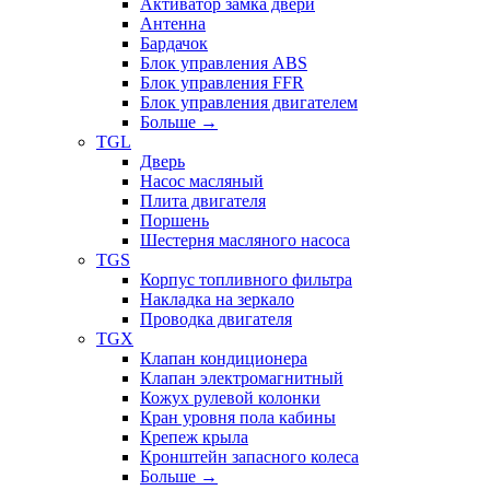
Активатор замка двери
Антенна
Бардачок
Блок управления ABS
Блок управления FFR
Блок управления двигателем
Больше
→
TGL
Дверь
Насос масляный
Плита двигателя
Поршень
Шестерня масляного насоса
TGS
Корпус топливного фильтра
Накладка на зеркало
Проводка двигателя
TGX
Клапан кондиционера
Клапан электромагнитный
Кожух рулевой колонки
Кран уровня пола кабины
Крепеж крыла
Кронштейн запасного колеса
Больше
→