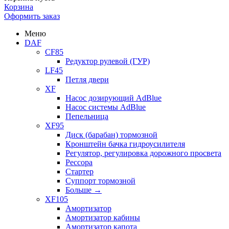
Корзина
Оформить заказ
Меню
DAF
CF85
Редуктор рулевой (ГУР)
LF45
Петля двери
XF
Насос дозирующий AdBlue
Насос системы AdBlue
Пепельница
XF95
Диск (барабан) тормозной
Кронштейн бачка гидроусилителя
Регулятор, регулировка дорожного просвета
Рессора
Стартер
Суппорт тормозной
Больше
→
XF105
Амортизатор
Амортизатор кабины
Амортизатор капота