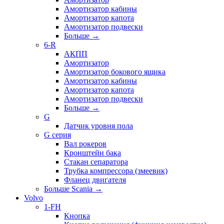
Амортизатор кабины
Амортизатор капота
Амортизатор подвески
Больше
→
6-R
АКПП
Амортизатор
Амортизатор бокового ящика
Амортизатор кабины
Амортизатор капота
Амортизатор подвески
Больше
→
G
Датчик уровня пола
G серия
Вал рокеров
Кронштейн бака
Стакан сепаратора
Трубка компрессора (змеевик)
Фланец двигателя
Больше Scania
→
Volvo
1-FH
Кнопка