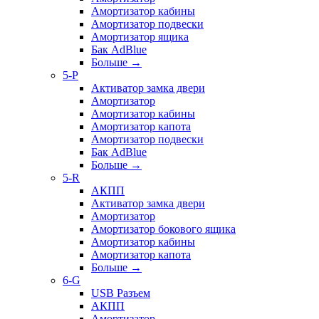
Амортизатор кабины
Амортизатор подвески
Амортизатор ящика
Бак AdBlue
Больше
→
5-P
Активатор замка двери
Амортизатор
Амортизатор кабины
Амортизатор капота
Амортизатор подвески
Бак AdBlue
Больше
→
5-R
АКПП
Активатор замка двери
Амортизатор
Амортизатор бокового ящика
Амортизатор кабины
Амортизатор капота
Больше
→
6-G
USB Разъем
АКПП
Амортизатор