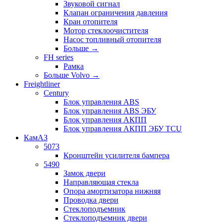
Звуковой сигнал
Клапан ограничения давления
Кран отопителя
Мотор стеклоочистителя
Насос топливный отопителя
Больше
→
FH series
Рамка
Больше Volvo
→
Freightliner
Century
Блок управления ABS
Блок управления ABS ЭБУ
Блок управления АКПП
Блок управления АКПП ЭБУ TCU
КамАЗ
5073
Кронштейн усилителя бампера
5490
Замок двери
Направляющая стекла
Опора амортизатора нижняя
Проводка двери
Стеклоподъемник
Стеклоподъемник двери