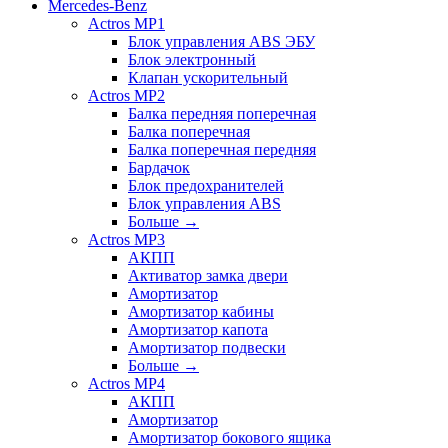
Mercedes-Benz
Actros MP1
Блок управления ABS ЭБУ
Блок электронный
Клапан ускорительный
Actros MP2
Балка передняя поперечная
Балка поперечная
Балка поперечная передняя
Бардачок
Блок предохранителей
Блок управления ABS
Больше
→
Actros MP3
АКПП
Активатор замка двери
Амортизатор
Амортизатор кабины
Амортизатор капота
Амортизатор подвески
Больше
→
Actros MP4
АКПП
Амортизатор
Амортизатор бокового ящика