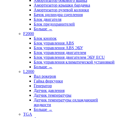
Амортизатор бокового ящика
Амортизатор крышки бардачка
Амортизатор рулевой колонки
Бачок цилиндра сцепления
Блок двигателя
Блок предохранителей
Больше
→
F2000
Блок кнопок
Блок управления ABS
Блок управления ABS ЭБУ
Блок управления двигателем
Блок управления двигателем ЭБУ ECU
Блок управления климатической установкой
Больше
→
L2000
Вал рокеров
Гайка форсунки
Генератор
Датчик давления
Датчик температуры
Датчик температуры охлаждающей
жидкости
Больше
→
TGA