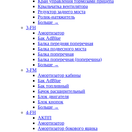
Кран управления тормозами прицепа
Крыльчатка вентилятора
Редуктор заднего моста
Ролик-натяжитель
Больше
→
3-FH
Амортизатор
Бак AdBlue
Балка передняя поперечная
Балка подвесного моста
Балка поперечная
Балка поперечная (поперечина)
Больше
→
3-FM
Амортизатор кабины
Бак AdBlue
Бак топливный
Бачок расширительный
Блок двигателя
Блок кнопок
Больше
→
4-FH
АКПП
Амортизатор
Амортизатор бокового ящика