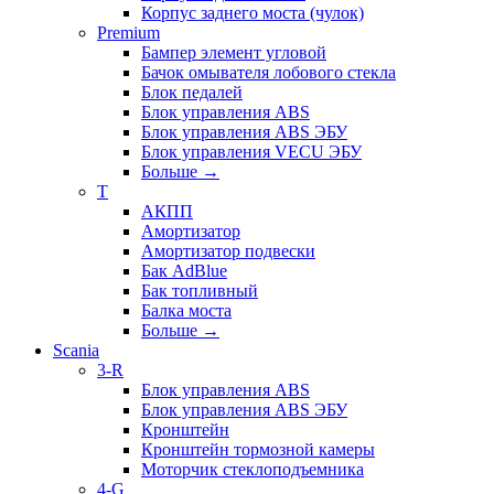
Корпус заднего моста (чулок)
Premium
Бампер элемент угловой
Бачок омывателя лобового стекла
Блок педалей
Блок управления ABS
Блок управления ABS ЭБУ
Блок управления VECU ЭБУ
Больше
→
T
АКПП
Амортизатор
Амортизатор подвески
Бак AdBlue
Бак топливный
Балка моста
Больше
→
Scania
3-R
Блок управления ABS
Блок управления ABS ЭБУ
Кронштейн
Кронштейн тормозной камеры
Моторчик стеклоподъемника
4-G