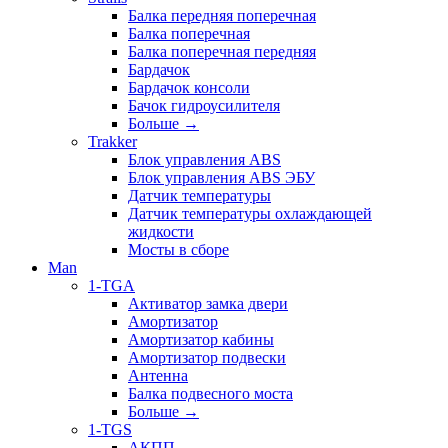
Балка передняя поперечная
Балка поперечная
Балка поперечная передняя
Бардачок
Бардачок консоли
Бачок гидроусилителя
Больше
→
Trakker
Блок управления ABS
Блок управления ABS ЭБУ
Датчик температуры
Датчик температуры охлаждающей
жидкости
Мосты в сборе
Man
1-TGA
Активатор замка двери
Амортизатор
Амортизатор кабины
Амортизатор подвески
Антенна
Балка подвесного моста
Больше
→
1-TGS
АКПП