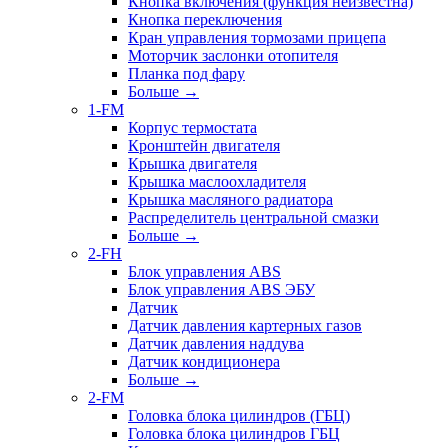
Кнопка включения (функция неизвестна)
Кнопка переключения
Кран управления тормозами прицепа
Моторчик заслонки отопителя
Планка под фару
Больше
→
1-FM
Корпус термостата
Кронштейн двигателя
Крышка двигателя
Крышка маслоохладителя
Крышка масляного радиатора
Распределитель центральной смазки
Больше
→
2-FH
Блок управления ABS
Блок управления ABS ЭБУ
Датчик
Датчик давления картерных газов
Датчик давления наддува
Датчик кондиционера
Больше
→
2-FM
Головка блока цилиндров (ГБЦ)
Головка блока цилиндров ГБЦ