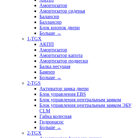
Амортизатор
Амортизатор сиденья
Балансир
Баллансир
Блок кнопок двери
Больше
→
1-TGX
АКПП
Амортизатор
Амортизатор капота
Амортизатор подвески
Балка несущая
Бампер
Больше
→
2-TGS
Активатор замка двери
Блок управления EBS
Блок управления центральным замком
Блок управления центральным замком ЭБУ
CLM
Гайка колесная
Гидронасос
Больше
→
2-TGX