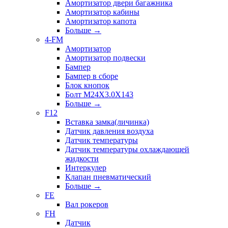
Амортизатор двери багажника
Амортизатор кабины
Амортизатор капота
Больше
→
4-FM
Амортизатор
Амортизатор подвески
Бампер
Бампер в сборе
Блок кнопок
Болт M24X3.0X143
Больше
→
F12
Вставка замка(личинка)
Датчик давления воздуха
Датчик температуры
Датчик температуры охлаждающей
жидкости
Интеркулер
Клапан пневматический
Больше
→
FE
Вал рокеров
FH
Датчик