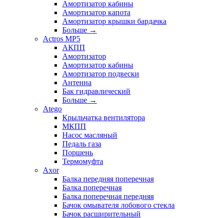
Амортизатор кабины
Амортизатор капота
Амортизатор крышки бардачка
Больше
→
Actros MP5
АКПП
Амортизатор
Амортизатор кабины
Амортизатор подвески
Антенна
Бак гидравлический
Больше
→
Atego
Крыльчатка вентилятора
МКПП
Насос масляный
Педаль газа
Поршень
Термомуфта
Axor
Балка передняя поперечная
Балка поперечная
Балка поперечная передняя
Бачок омывателя лобового стекла
Бачок расширительный