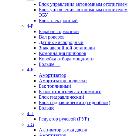
Блок управления автономным отопителем
Блок управления автономным отопителем
ЭБУ
Блок электронный
4-P
Барабан тормозной
Вал рокеров
Датчик кислородный
Знак аварийной остановки
Комбинация приборов
Коробка отбора мощности
Больше
→
4-R
Амортизатор
Амортизатор подвески
Бак топливный
Бачок отопителя автономного
Блок гидравлический
Блок гидравлический (гидроблок)
Больше
→
4-T
Редуктор рулевой (ГУР)
5-G
Активатор замка двери
Амортизатор