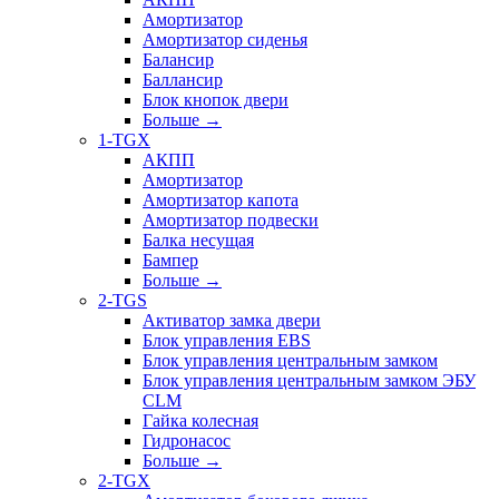
Амортизатор
Амортизатор сиденья
Балансир
Баллансир
Блок кнопок двери
Больше
→
1-TGX
АКПП
Амортизатор
Амортизатор капота
Амортизатор подвески
Балка несущая
Бампер
Больше
→
2-TGS
Активатор замка двери
Блок управления EBS
Блок управления центральным замком
Блок управления центральным замком ЭБУ
CLM
Гайка колесная
Гидронасос
Больше
→
2-TGX