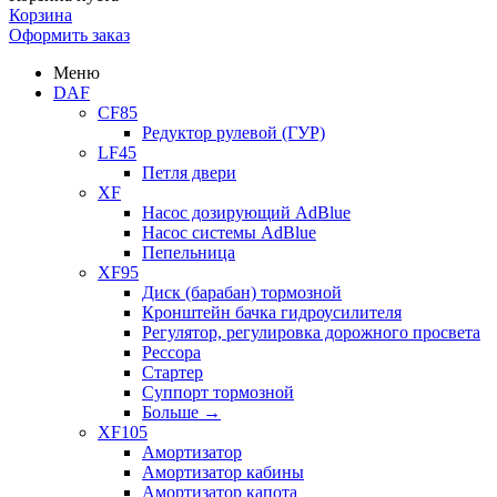
Корзина
Оформить заказ
Меню
DAF
CF85
Редуктор рулевой (ГУР)
LF45
Петля двери
XF
Насос дозирующий AdBlue
Насос системы AdBlue
Пепельница
XF95
Диск (барабан) тормозной
Кронштейн бачка гидроусилителя
Регулятор, регулировка дорожного просвета
Рессора
Стартер
Суппорт тормозной
Больше
→
XF105
Амортизатор
Амортизатор кабины
Амортизатор капота