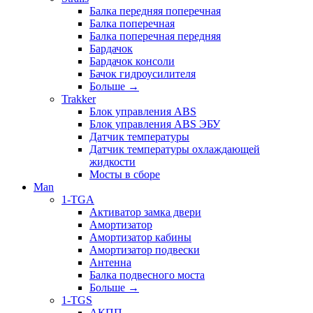
Балка передняя поперечная
Балка поперечная
Балка поперечная передняя
Бардачок
Бардачок консоли
Бачок гидроусилителя
Больше
→
Trakker
Блок управления ABS
Блок управления ABS ЭБУ
Датчик температуры
Датчик температуры охлаждающей
жидкости
Мосты в сборе
Man
1-TGA
Активатор замка двери
Амортизатор
Амортизатор кабины
Амортизатор подвески
Антенна
Балка подвесного моста
Больше
→
1-TGS
АКПП