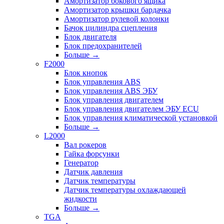
Амортизатор бокового ящика
Амортизатор крышки бардачка
Амортизатор рулевой колонки
Бачок цилиндра сцепления
Блок двигателя
Блок предохранителей
Больше
→
F2000
Блок кнопок
Блок управления ABS
Блок управления ABS ЭБУ
Блок управления двигателем
Блок управления двигателем ЭБУ ECU
Блок управления климатической установкой
Больше
→
L2000
Вал рокеров
Гайка форсунки
Генератор
Датчик давления
Датчик температуры
Датчик температуры охлаждающей
жидкости
Больше
→
TGA