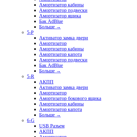
Амортизатор кабины
Амортизатор подвески
Амортизатор ящика
Бак AdBlue
Больше
→
5-P
Активатор замка двери
Амортизатор
Амортизатор кабины
Амортизатор капота
Амортизатор подвески
Бак AdBlue
Больше
→
5-R
АКПП
Активатор замка двери
Амортизатор
Амортизатор бокового ящика
Амортизатор кабины
Амортизатор капота
Больше
→
6-G
USB Разъем
АКПП
Амортизатор