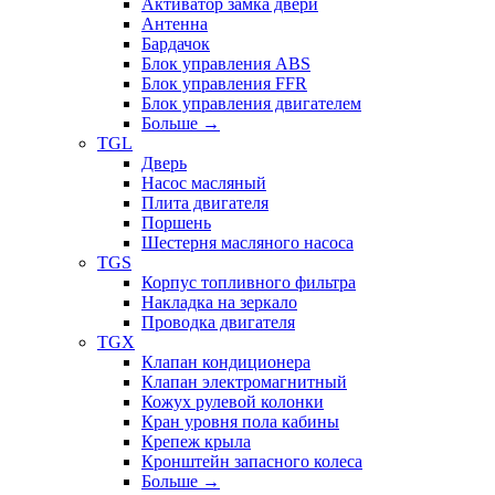
Активатор замка двери
Антенна
Бардачок
Блок управления ABS
Блок управления FFR
Блок управления двигателем
Больше
→
TGL
Дверь
Насос масляный
Плита двигателя
Поршень
Шестерня масляного насоса
TGS
Корпус топливного фильтра
Накладка на зеркало
Проводка двигателя
TGX
Клапан кондиционера
Клапан электромагнитный
Кожух рулевой колонки
Кран уровня пола кабины
Крепеж крыла
Кронштейн запасного колеса
Больше
→