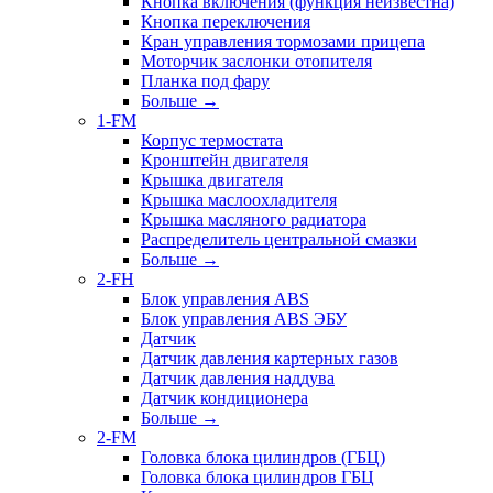
Кнопка включения (функция неизвестна)
Кнопка переключения
Кран управления тормозами прицепа
Моторчик заслонки отопителя
Планка под фару
Больше
→
1-FM
Корпус термостата
Кронштейн двигателя
Крышка двигателя
Крышка маслоохладителя
Крышка масляного радиатора
Распределитель центральной смазки
Больше
→
2-FH
Блок управления ABS
Блок управления ABS ЭБУ
Датчик
Датчик давления картерных газов
Датчик давления наддува
Датчик кондиционера
Больше
→
2-FM
Головка блока цилиндров (ГБЦ)
Головка блока цилиндров ГБЦ