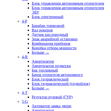
Блок управления автономным отопителем
Блок управления автономным отопителем
ЭБУ
Блок электронный
4-P
Барабан тормозной
Вал рокеров
Датчик кислородный
Знак аварийной остановки
Комбинация приборов
Коробка отбора мощности
Больше
→
4-R
Амортизатор
Амортизатор подвески
Бак топливный
Бачок отопителя автономного
Блок гидравлический
Блок гидравлический (гидроблок)
Больше
→
4-T
Редуктор рулевой (ГУР)
5-G
Активатор замка двери
Амортизатор