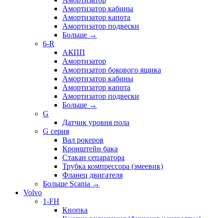
Амортизатор кабины
Амортизатор капота
Амортизатор подвески
Больше
→
6-R
АКПП
Амортизатор
Амортизатор бокового ящика
Амортизатор кабины
Амортизатор капота
Амортизатор подвески
Больше
→
G
Датчик уровня пола
G серия
Вал рокеров
Кронштейн бака
Стакан сепаратора
Трубка компрессора (змеевик)
Фланец двигателя
Больше Scania
→
Volvo
1-FH
Кнопка