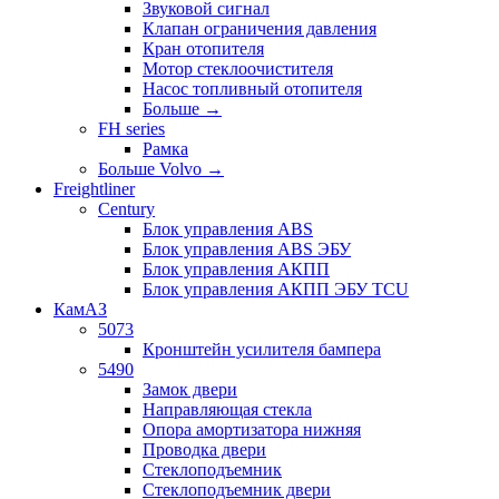
Звуковой сигнал
Клапан ограничения давления
Кран отопителя
Мотор стеклоочистителя
Насос топливный отопителя
Больше
→
FH series
Рамка
Больше Volvo
→
Freightliner
Century
Блок управления ABS
Блок управления ABS ЭБУ
Блок управления АКПП
Блок управления АКПП ЭБУ TCU
КамАЗ
5073
Кронштейн усилителя бампера
5490
Замок двери
Направляющая стекла
Опора амортизатора нижняя
Проводка двери
Стеклоподъемник
Стеклоподъемник двери