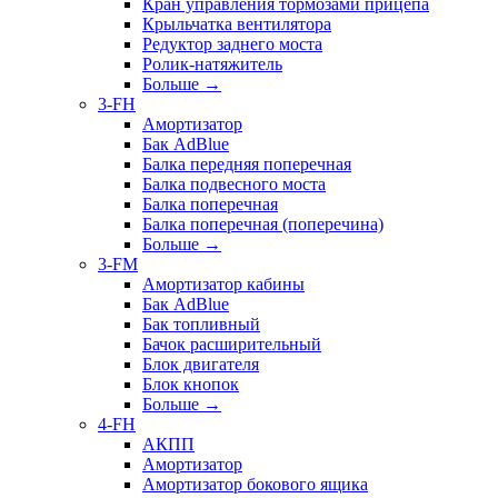
Кран управления тормозами прицепа
Крыльчатка вентилятора
Редуктор заднего моста
Ролик-натяжитель
Больше
→
3-FH
Амортизатор
Бак AdBlue
Балка передняя поперечная
Балка подвесного моста
Балка поперечная
Балка поперечная (поперечина)
Больше
→
3-FM
Амортизатор кабины
Бак AdBlue
Бак топливный
Бачок расширительный
Блок двигателя
Блок кнопок
Больше
→
4-FH
АКПП
Амортизатор
Амортизатор бокового ящика