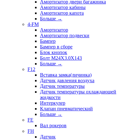
Амортизатор двери багажника
Амортизатор кабины
Амортизатор капота
Больше
→
4-FM
Амортизатор
Амортизатор подвески
Бампер
Бампер в сборе
Блок кнопок
Болт M24X3.0X143
Больше
→
F12
Вставка замка(личинка)
Датчик давления воздуха
Датчик температуры
Датчик температуры охлаждающей
жидкости
Интеркулер
Клапан пневматический
Больше
→
FE
Вал рокеров
FH
Датчик