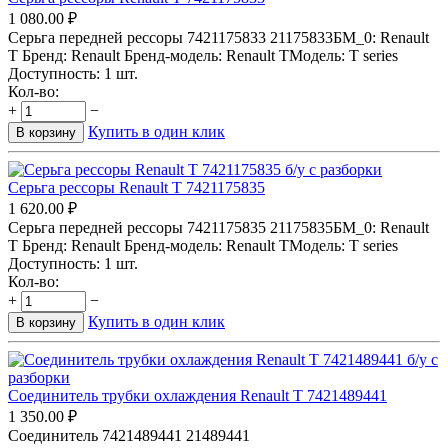
1 080.00
₽
Серьга передней рессоры 7421175833 21175833БМ_0: Renault
T Бренд: Renault Бренд-модель: Renault TМодель: T series
Доступность:
1 шт.
Кол-во:
+
−
Купить в один клик
В корзину
Серьга рессоры Renault T 7421175835
1 620.00
₽
Серьга передней рессоры 7421175835 21175835БМ_0: Renault
T Бренд: Renault Бренд-модель: Renault TМодель: T series
Доступность:
1 шт.
Кол-во:
+
−
Купить в один клик
В корзину
Соединитель трубки охлаждения Renault T 7421489441
1 350.00
₽
Соединитель 7421489441 21489441