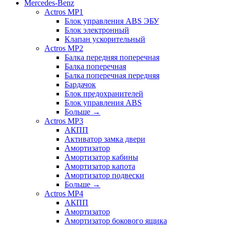
Mercedes-Benz
Actros MP1
Блок управления ABS ЭБУ
Блок электронный
Клапан ускорительный
Actros MP2
Балка передняя поперечная
Балка поперечная
Балка поперечная передняя
Бардачок
Блок предохранителей
Блок управления ABS
Больше
→
Actros MP3
АКПП
Активатор замка двери
Амортизатор
Амортизатор кабины
Амортизатор капота
Амортизатор подвески
Больше
→
Actros MP4
АКПП
Амортизатор
Амортизатор бокового ящика