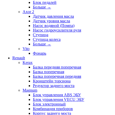
Блок педалей
Больше
→
Axor 2
Датчик давления масла
Датчик уровня масла
Насос водяной (Помпа)
Насос гидроусилителя руля
Ступица
Ступица колеса
Больше
→
Vito
Фонарь
Renault
Kerax
Балка передняя поперечная
Балка поперечная
Балка поперечная передняя
Кронштейн торсиона
Редуктор заднего моста
Magnum
Блок управления ABS ЭБУ
Блок управления VECU ЭБУ
Блок электронный
Комбинация приборов
Корпус заднего моста