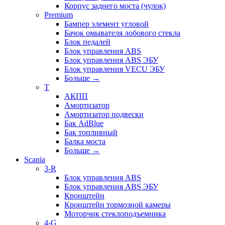
Корпус заднего моста (чулок)
Premium
Бампер элемент угловой
Бачок омывателя лобового стекла
Блок педалей
Блок управления ABS
Блок управления ABS ЭБУ
Блок управления VECU ЭБУ
Больше
→
T
АКПП
Амортизатор
Амортизатор подвески
Бак AdBlue
Бак топливный
Балка моста
Больше
→
Scania
3-R
Блок управления ABS
Блок управления ABS ЭБУ
Кронштейн
Кронштейн тормозной камеры
Моторчик стеклоподъемника
4-G