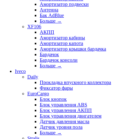
Амортизатор подвески
Антенна
Бак AdBlue
Больше
→
XF106
АКПП
Амортизатор кабины
Амортизатор капота
Амортизатор крышки бардачка
Бардачок
Бардачок консоли
Больше
→
Iveco
Daily
Прокладка впускного коллектора
Фиксатор фары
EuroCargo
Блок кнопок
Блок управления ABS
Блок управления АКПП
Блок управления двигателем
Датчик давления масла
Датчик уровня пола
Больше
→
Stralis