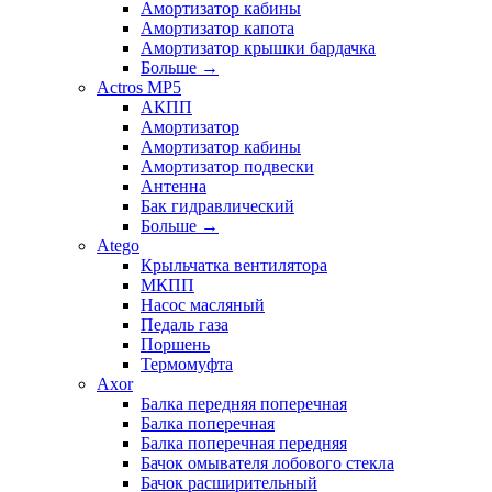
Амортизатор кабины
Амортизатор капота
Амортизатор крышки бардачка
Больше
→
Actros MP5
АКПП
Амортизатор
Амортизатор кабины
Амортизатор подвески
Антенна
Бак гидравлический
Больше
→
Atego
Крыльчатка вентилятора
МКПП
Насос масляный
Педаль газа
Поршень
Термомуфта
Axor
Балка передняя поперечная
Балка поперечная
Балка поперечная передняя
Бачок омывателя лобового стекла
Бачок расширительный