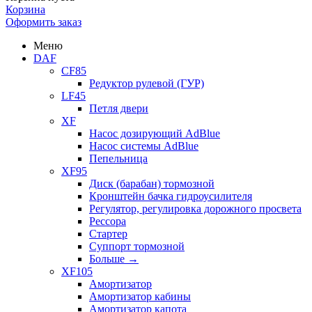
Корзина
Оформить заказ
Меню
DAF
CF85
Редуктор рулевой (ГУР)
LF45
Петля двери
XF
Насос дозирующий AdBlue
Насос системы AdBlue
Пепельница
XF95
Диск (барабан) тормозной
Кронштейн бачка гидроусилителя
Регулятор, регулировка дорожного просвета
Рессора
Стартер
Суппорт тормозной
Больше
→
XF105
Амортизатор
Амортизатор кабины
Амортизатор капота