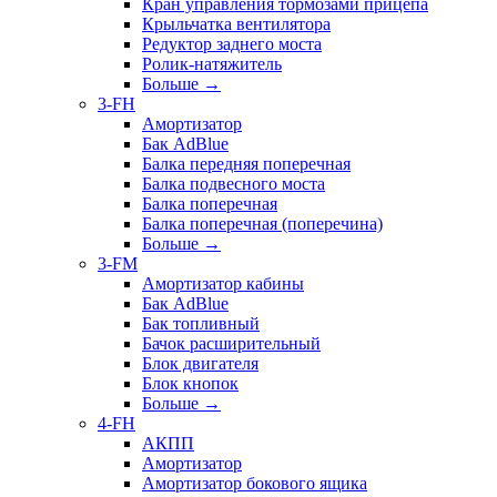
Кран управления тормозами прицепа
Крыльчатка вентилятора
Редуктор заднего моста
Ролик-натяжитель
Больше
→
3-FH
Амортизатор
Бак AdBlue
Балка передняя поперечная
Балка подвесного моста
Балка поперечная
Балка поперечная (поперечина)
Больше
→
3-FM
Амортизатор кабины
Бак AdBlue
Бак топливный
Бачок расширительный
Блок двигателя
Блок кнопок
Больше
→
4-FH
АКПП
Амортизатор
Амортизатор бокового ящика