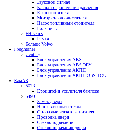
Звуковой сигнал
Клапан ограничения давления
Кран отопителя
Мотор стеклоочистителя
Насос топливный отопителя
Больше
→
FH series
Рамка
Больше Volvo
→
Freightliner
Century
Блок управления ABS
Блок управления ABS ЭБУ
Блок управления АКПП
Блок управления АКПП ЭБУ TCU
КамАЗ
5073
Кронштейн усилителя бампера
5490
Замок двери
Направляющая стекла
Опора амортизатора нижняя
Проводка двери
Стеклоподъемник
Стеклоподъемник двери