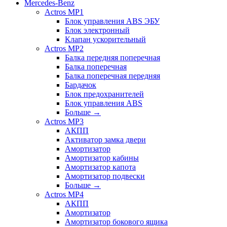
Mercedes-Benz
Actros MP1
Блок управления ABS ЭБУ
Блок электронный
Клапан ускорительный
Actros MP2
Балка передняя поперечная
Балка поперечная
Балка поперечная передняя
Бардачок
Блок предохранителей
Блок управления ABS
Больше
→
Actros MP3
АКПП
Активатор замка двери
Амортизатор
Амортизатор кабины
Амортизатор капота
Амортизатор подвески
Больше
→
Actros MP4
АКПП
Амортизатор
Амортизатор бокового ящика