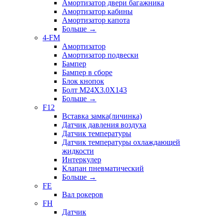
Амортизатор двери багажника
Амортизатор кабины
Амортизатор капота
Больше
→
4-FM
Амортизатор
Амортизатор подвески
Бампер
Бампер в сборе
Блок кнопок
Болт M24X3.0X143
Больше
→
F12
Вставка замка(личинка)
Датчик давления воздуха
Датчик температуры
Датчик температуры охлаждающей
жидкости
Интеркулер
Клапан пневматический
Больше
→
FE
Вал рокеров
FH
Датчик