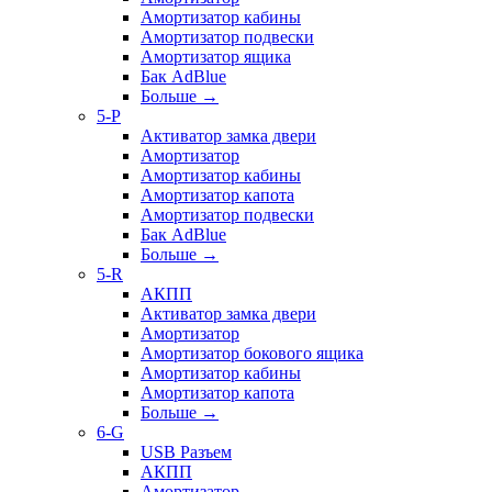
Амортизатор кабины
Амортизатор подвески
Амортизатор ящика
Бак AdBlue
Больше
→
5-P
Активатор замка двери
Амортизатор
Амортизатор кабины
Амортизатор капота
Амортизатор подвески
Бак AdBlue
Больше
→
5-R
АКПП
Активатор замка двери
Амортизатор
Амортизатор бокового ящика
Амортизатор кабины
Амортизатор капота
Больше
→
6-G
USB Разъем
АКПП
Амортизатор