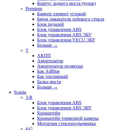
Корпус заднего моста (чулок)
Premium
Бампер элемент угловой
Бачок омывателя лобового стекла
Блок педалей
Блок управления ABS
Блок управления ABS ЭБУ
Блок управления VECU ЭБУ
Больше
→
T
АКПП
Амортизатор
Амортизатор подвески
Бак AdBlue
Бак топливный
Балка моста
Больше
→
Scania
3-R
Блок управления ABS
Блок управления ABS ЭБУ
Кронштейн
Кронштейн тормозной камеры
Моторчик стеклоподъемника
4-G