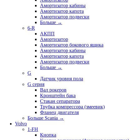
Амортизатор кабины
Амортизатор капота
Амортизатор подвески
Больше
→
6-R
АКПП
Амортизатор
Амортизатор бокового ящика
Амортизатор кабины
Амортизатор капота
Амортизатор подвески
Больше
→
G
Датчик уровня пола
G серия
Вал рокеров
Кронштейн бака
Стакан сепаратора
Трубка компрессора (змеевик)
Фланец двигателя
Больше Scania
→
Volvo
1-FH
Кнопка