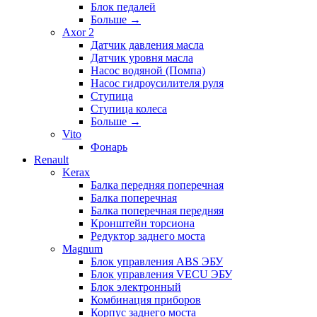
Блок педалей
Больше
→
Axor 2
Датчик давления масла
Датчик уровня масла
Насос водяной (Помпа)
Насос гидроусилителя руля
Ступица
Ступица колеса
Больше
→
Vito
Фонарь
Renault
Kerax
Балка передняя поперечная
Балка поперечная
Балка поперечная передняя
Кронштейн торсиона
Редуктор заднего моста
Magnum
Блок управления ABS ЭБУ
Блок управления VECU ЭБУ
Блок электронный
Комбинация приборов
Корпус заднего моста