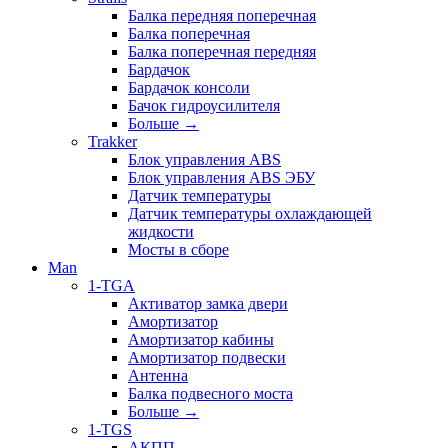
Балка передняя поперечная
Балка поперечная
Балка поперечная передняя
Бардачок
Бардачок консоли
Бачок гидроусилителя
Больше
→
Trakker
Блок управления ABS
Блок управления ABS ЭБУ
Датчик температуры
Датчик температуры охлаждающей
жидкости
Мосты в сборе
Man
1-TGA
Активатор замка двери
Амортизатор
Амортизатор кабины
Амортизатор подвески
Антенна
Балка подвесного моста
Больше
→
1-TGS
АКПП