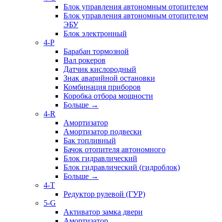
Блок управления автономным отопителем
Блок управления автономным отопителем
ЭБУ
Блок электронный
4-P
Барабан тормозной
Вал рокеров
Датчик кислородный
Знак аварийной остановки
Комбинация приборов
Коробка отбора мощности
Больше
→
4-R
Амортизатор
Амортизатор подвески
Бак топливный
Бачок отопителя автономного
Блок гидравлический
Блок гидравлический (гидроблок)
Больше
→
4-T
Редуктор рулевой (ГУР)
5-G
Активатор замка двери
Амортизатор