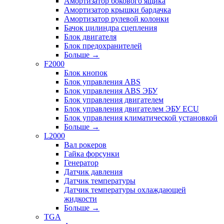
Амортизатор бокового ящика
Амортизатор крышки бардачка
Амортизатор рулевой колонки
Бачок цилиндра сцепления
Блок двигателя
Блок предохранителей
Больше
→
F2000
Блок кнопок
Блок управления ABS
Блок управления ABS ЭБУ
Блок управления двигателем
Блок управления двигателем ЭБУ ECU
Блок управления климатической установкой
Больше
→
L2000
Вал рокеров
Гайка форсунки
Генератор
Датчик давления
Датчик температуры
Датчик температуры охлаждающей
жидкости
Больше
→
TGA