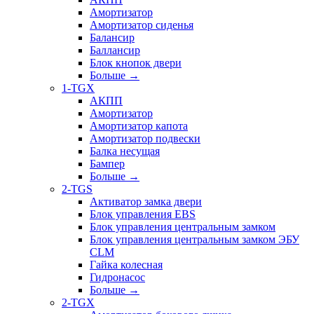
Амортизатор
Амортизатор сиденья
Балансир
Баллансир
Блок кнопок двери
Больше
→
1-TGX
АКПП
Амортизатор
Амортизатор капота
Амортизатор подвески
Балка несущая
Бампер
Больше
→
2-TGS
Активатор замка двери
Блок управления EBS
Блок управления центральным замком
Блок управления центральным замком ЭБУ
CLM
Гайка колесная
Гидронасос
Больше
→
2-TGX