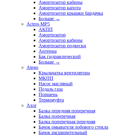
Амортизатор кабины
Амортизатор капота
Амортизатор крышки бардачка
Больше
→
Actros MP5
АКПП
Амортизатор
Амортизатор кабины
Амортизатор подвески
Антенна
Бак гидравлический
Больше
→
Atego
Крыльчатка вентилятора
МКПП
Насос масляный
Педаль газа
Поршень
Термомуфта
Axor
Балка передняя поперечная
Балка поперечная
Балка поперечная передняя
Бачок омывателя лобового стекла
Бачок расширительный