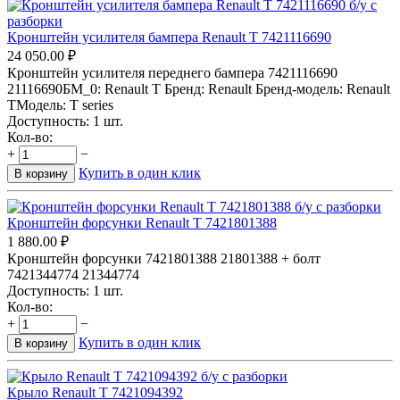
Кронштейн усилителя бампера Renault T 7421116690
24 050.00
₽
Кронштейн усилителя переднего бампера 7421116690
21116690БМ_0: Renault T Бренд: Renault Бренд-модель: Renault
TМодель: T series
Доступность:
1 шт.
Кол-во:
+
−
Купить в один клик
В корзину
Кронштейн форсунки Renault T 7421801388
1 880.00
₽
Кронштейн форсунки 7421801388 21801388 + болт
7421344774 21344774
Доступность:
1 шт.
Кол-во:
+
−
Купить в один клик
В корзину
Крыло Renault T 7421094392