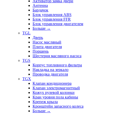
Активатор замка двери
Антенна
Бардачок
Блок управления ABS
Блок управления FFR
Блок управления двигателем
Больше
→
TGL
Дверь
Насос масляный
Плита двигателя
Поршень
Шестерня масляного насоса
TGS
Корпус топливного фильтра
Накладка на зеркало
Проводка двигателя
TGX
Клапан кондиционера
Клапан электромагнитный
Кожух рулевой колонки
Кран уровня пола кабины
Крепеж крыла
Кронштейн запасного колеса
Больше
→