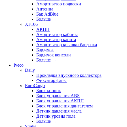
Амортизатор подвески
Антенна
Бак AdBlue
Больше
→
XF106
АКПП
Амортизатор кабины
Амортизатор капота
Амортизатор крышки бардачка
Бардачок
Бардачок консоли
Больше
→
Iveco
Daily
Прокладка впускного коллектора
Фиксатор фары
EuroCargo
Блок кнопок
Блок управления ABS
Блок управления АКПП
Блок управления двигателем
Датчик давления масла
Датчик уровня пола
Больше
→
Stralis