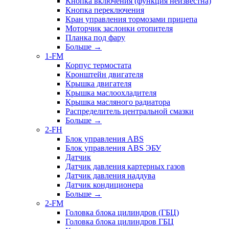
Кнопка включения (функция неизвестна)
Кнопка переключения
Кран управления тормозами прицепа
Моторчик заслонки отопителя
Планка под фару
Больше
→
1-FM
Корпус термостата
Кронштейн двигателя
Крышка двигателя
Крышка маслоохладителя
Крышка масляного радиатора
Распределитель центральной смазки
Больше
→
2-FH
Блок управления ABS
Блок управления ABS ЭБУ
Датчик
Датчик давления картерных газов
Датчик давления наддува
Датчик кондиционера
Больше
→
2-FM
Головка блока цилиндров (ГБЦ)
Головка блока цилиндров ГБЦ