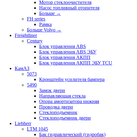
Мотор стеклоочистителя
Насос топливный отопителя
Больше
→
FH series
Рамка
Больше Volvo
→
Freightliner
Century
Блок управления ABS
Блок управления ABS ЭБУ
Блок управления АКПП
Блок управления АКПП ЭБУ TCU
КамАЗ
5073
Кронштейн усилителя бампера
5490
Замок двери
Направляющая стекла
Опора амортизатора нижняя
Проводка двери
Стеклоподъемник
Стеклоподъемник двери
Liebherr
LTM 1045
Бак гидравлический (гидробак)