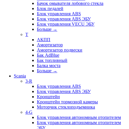
Бачок омывателя лобового стекла
Блок педалей
Блок управления ABS
Блок управления ABS ЭБУ
Блок управления VECU ЭБУ
Больше
→
T
АКПП
Амортизатор
Амортизатор подвески
Бак AdBlue
Бак топливный
Балка моста
Больше
→
Scania
3-R
Блок управления ABS
Блок управления ABS ЭБУ
Кронштейн
Кронштейн тормозной камеры
Моторчик стеклоподъемника
4-G
Блок управления автономным отопителем
Блок управления автономным отопителем
ЭБУ