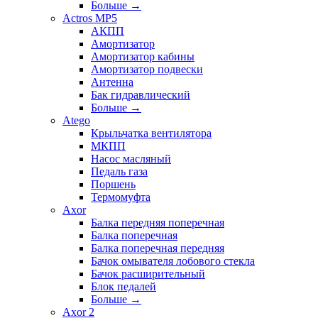
Больше
→
Actros MP5
АКПП
Амортизатор
Амортизатор кабины
Амортизатор подвески
Антенна
Бак гидравлический
Больше
→
Atego
Крыльчатка вентилятора
МКПП
Насос масляный
Педаль газа
Поршень
Термомуфта
Axor
Балка передняя поперечная
Балка поперечная
Балка поперечная передняя
Бачок омывателя лобового стекла
Бачок расширительный
Блок педалей
Больше
→
Axor 2