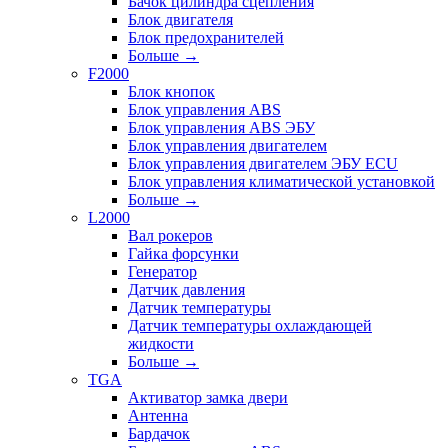
Бачок цилиндра сцепления
Блок двигателя
Блок предохранителей
Больше
→
F2000
Блок кнопок
Блок управления ABS
Блок управления ABS ЭБУ
Блок управления двигателем
Блок управления двигателем ЭБУ ECU
Блок управления климатической установкой
Больше
→
L2000
Вал рокеров
Гайка форсунки
Генератор
Датчик давления
Датчик температуры
Датчик температуры охлаждающей
жидкости
Больше
→
TGA
Активатор замка двери
Антенна
Бардачок