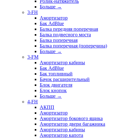
Ролик-натяжитель
Больше
→
3-FH
Амортизатор
Бак AdBlue
Балка передняя поперечная
Балка подвесного моста
Балка поперечная
Балка поперечная (поперечина)
Больше
→
3-FM
Амортизатор кабины
Бак AdBlue
Бак топливный
Бачок расширительный
Блок двигателя
Блок кнопок
Больше
→
4-FH
АКПП
Амортизатор
Амортизатор бокового ящика
Амортизатор двери багажника
Амортизатор кабины
Амортизатор капота