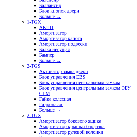
Баллансир
Блок кнопок двери
Больше
→
1-TGX
АКПП
Амортизатор
Амортизатор капота
Амортизатор подвески
Балка несущая
Бампер
Больше
→
2-TGS
Активатор замка двери
Блок управления EBS
Блок управления центральным замком
Блок управления центральным замком ЭБУ
CLM
Гайка колесная
Гидронасос
Больше
→
2-TGX
Амортизатор бокового ящика
Амортизатор крышки бардачка
Амортизатор рулевой колонки