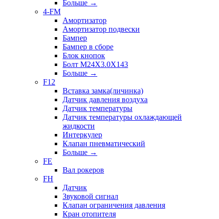
Больше
→
4-FM
Амортизатор
Амортизатор подвески
Бампер
Бампер в сборе
Блок кнопок
Болт M24X3.0X143
Больше
→
F12
Вставка замка(личинка)
Датчик давления воздуха
Датчик температуры
Датчик температуры охлаждающей
жидкости
Интеркулер
Клапан пневматический
Больше
→
FE
Вал рокеров
FH
Датчик
Звуковой сигнал
Клапан ограничения давления
Кран отопителя