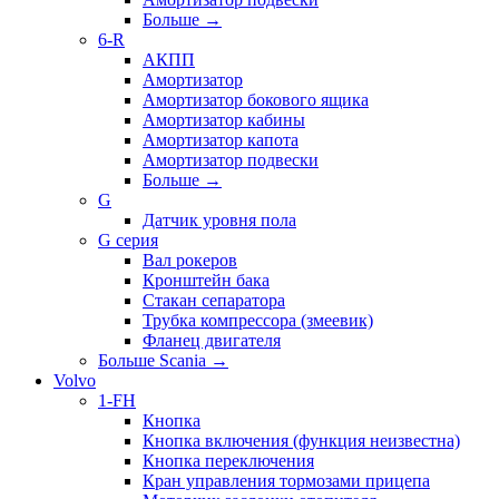
Больше
→
6-R
АКПП
Амортизатор
Амортизатор бокового ящика
Амортизатор кабины
Амортизатор капота
Амортизатор подвески
Больше
→
G
Датчик уровня пола
G серия
Вал рокеров
Кронштейн бака
Стакан сепаратора
Трубка компрессора (змеевик)
Фланец двигателя
Больше Scania
→
Volvo
1-FH
Кнопка
Кнопка включения (функция неизвестна)
Кнопка переключения
Кран управления тормозами прицепа