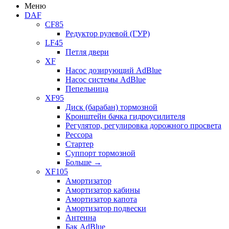
Меню
DAF
CF85
Редуктор рулевой (ГУР)
LF45
Петля двери
XF
Насос дозирующий AdBlue
Насос системы AdBlue
Пепельница
XF95
Диск (барабан) тормозной
Кронштейн бачка гидроусилителя
Регулятор, регулировка дорожного просвета
Рессора
Стартер
Суппорт тормозной
Больше
→
XF105
Амортизатор
Амортизатор кабины
Амортизатор капота
Амортизатор подвески
Антенна
Бак AdBlue