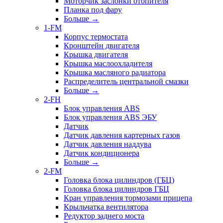
Моторчик заслонки отопителя
Планка под фару
Больше
→
1-FM
Корпус термостата
Кронштейн двигателя
Крышка двигателя
Крышка маслоохладителя
Крышка масляного радиатора
Распределитель центральной смазки
Больше
→
2-FH
Блок управления ABS
Блок управления ABS ЭБУ
Датчик
Датчик давления картерных газов
Датчик давления наддува
Датчик кондиционера
Больше
→
2-FM
Головка блока цилиндров (ГБЦ)
Головка блока цилиндров ГБЦ
Кран управления тормозами прицепа
Крыльчатка вентилятора
Редуктор заднего моста