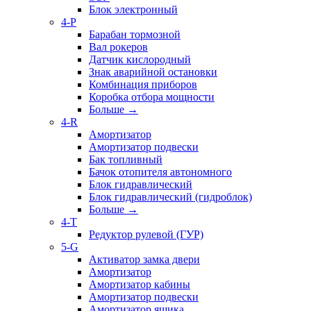
Блок электронный
4-P
Барабан тормозной
Вал рокеров
Датчик кислородный
Знак аварийной остановки
Комбинация приборов
Коробка отбора мощности
Больше
→
4-R
Амортизатор
Амортизатор подвески
Бак топливный
Бачок отопителя автономного
Блок гидравлический
Блок гидравлический (гидроблок)
Больше
→
4-T
Редуктор рулевой (ГУР)
5-G
Активатор замка двери
Амортизатор
Амортизатор кабины
Амортизатор подвески
Амортизатор ящика