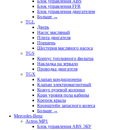
Блок управления ABS
Блок управления FFR
Блок управления двигателем
Больше
→
TGL
Дверь
Насос масляный
Плита двигателя
Поршень
Шестерня масляного насоса
TGS
Корпус топливного фильтра
Накладка на зеркало
Проводка двигателя
TGX
Клапан кондиционера
Клапан электромагнитный
Кожух рулевой колонки
Кран уровня пола кабины
Крепеж крыла
Кронштейн запасного колеса
Больше
→
Mercedes-Benz
Actros MP1
Блок управления ABS ЭБУ