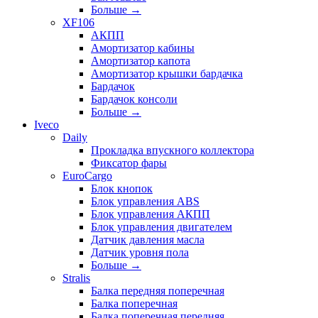
Больше
→
XF106
АКПП
Амортизатор кабины
Амортизатор капота
Амортизатор крышки бардачка
Бардачок
Бардачок консоли
Больше
→
Iveco
Daily
Прокладка впускного коллектора
Фиксатор фары
EuroCargo
Блок кнопок
Блок управления ABS
Блок управления АКПП
Блок управления двигателем
Датчик давления масла
Датчик уровня пола
Больше
→
Stralis
Балка передняя поперечная
Балка поперечная
Балка поперечная передняя