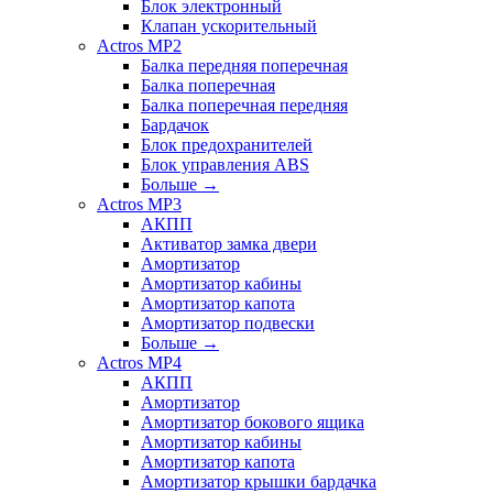
Блок электронный
Клапан ускорительный
Actros MP2
Балка передняя поперечная
Балка поперечная
Балка поперечная передняя
Бардачок
Блок предохранителей
Блок управления ABS
Больше
→
Actros MP3
АКПП
Активатор замка двери
Амортизатор
Амортизатор кабины
Амортизатор капота
Амортизатор подвески
Больше
→
Actros MP4
АКПП
Амортизатор
Амортизатор бокового ящика
Амортизатор кабины
Амортизатор капота
Амортизатор крышки бардачка