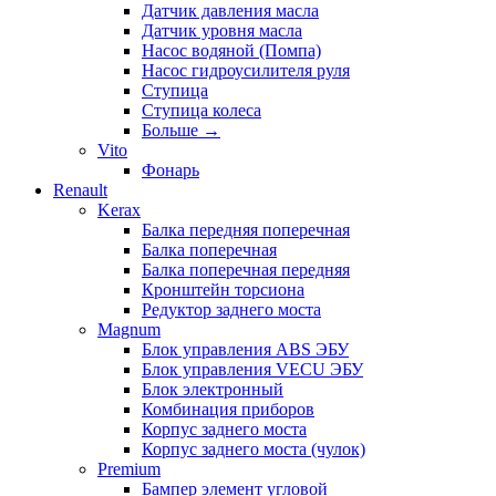
Датчик давления масла
Датчик уровня масла
Насос водяной (Помпа)
Насос гидроусилителя руля
Ступица
Ступица колеса
Больше
→
Vito
Фонарь
Renault
Kerax
Балка передняя поперечная
Балка поперечная
Балка поперечная передняя
Кронштейн торсиона
Редуктор заднего моста
Magnum
Блок управления ABS ЭБУ
Блок управления VECU ЭБУ
Блок электронный
Комбинация приборов
Корпус заднего моста
Корпус заднего моста (чулок)
Premium
Бампер элемент угловой