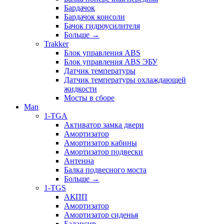
Бардачок
Бардачок консоли
Бачок гидроусилителя
Больше
→
Trakker
Блок управления ABS
Блок управления ABS ЭБУ
Датчик температуры
Датчик температуры охлаждающей
жидкости
Мосты в сборе
Man
1-TGA
Активатор замка двери
Амортизатор
Амортизатор кабины
Амортизатор подвески
Антенна
Балка подвесного моста
Больше
→
1-TGS
АКПП
Амортизатор
Амортизатор сиденья
Балансир