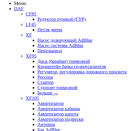
Меню
DAF
CF85
Редуктор рулевой (ГУР)
LF45
Петля двери
XF
Насос дозирующий AdBlue
Насос системы AdBlue
Пепельница
XF95
Диск (барабан) тормозной
Кронштейн бачка гидроусилителя
Регулятор, регулировка дорожного просвета
Рессора
Стартер
Суппорт тормозной
Больше
→
XF105
Амортизатор
Амортизатор кабины
Амортизатор капота
Амортизатор подвески
Антенна
Бак AdBlue