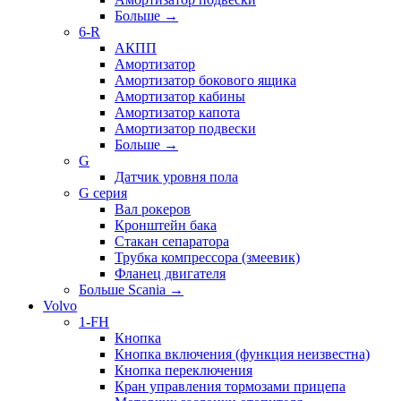
Больше
→
6-R
АКПП
Амортизатор
Амортизатор бокового ящика
Амортизатор кабины
Амортизатор капота
Амортизатор подвески
Больше
→
G
Датчик уровня пола
G серия
Вал рокеров
Кронштейн бака
Стакан сепаратора
Трубка компрессора (змеевик)
Фланец двигателя
Больше Scania
→
Volvo
1-FH
Кнопка
Кнопка включения (функция неизвестна)
Кнопка переключения
Кран управления тормозами прицепа