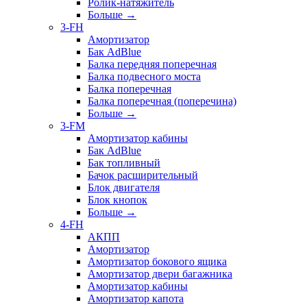
Ролик-натяжитель
Больше
→
3-FH
Амортизатор
Бак AdBlue
Балка передняя поперечная
Балка подвесного моста
Балка поперечная
Балка поперечная (поперечина)
Больше
→
3-FM
Амортизатор кабины
Бак AdBlue
Бак топливный
Бачок расширительный
Блок двигателя
Блок кнопок
Больше
→
4-FH
АКПП
Амортизатор
Амортизатор бокового ящика
Амортизатор двери багажника
Амортизатор кабины
Амортизатор капота