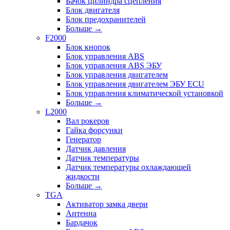
Бачок цилиндра сцепления
Блок двигателя
Блок предохранителей
Больше
→
F2000
Блок кнопок
Блок управления ABS
Блок управления ABS ЭБУ
Блок управления двигателем
Блок управления двигателем ЭБУ ECU
Блок управления климатической установкой
Больше
→
L2000
Вал рокеров
Гайка форсунки
Генератор
Датчик давления
Датчик температуры
Датчик температуры охлаждающей
жидкости
Больше
→
TGA
Активатор замка двери
Антенна
Бардачок