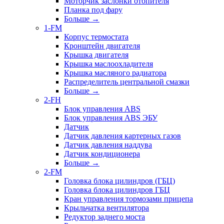
Моторчик заслонки отопителя
Планка под фару
Больше
→
1-FM
Корпус термостата
Кронштейн двигателя
Крышка двигателя
Крышка маслоохладителя
Крышка масляного радиатора
Распределитель центральной смазки
Больше
→
2-FH
Блок управления ABS
Блок управления ABS ЭБУ
Датчик
Датчик давления картерных газов
Датчик давления наддува
Датчик кондиционера
Больше
→
2-FM
Головка блока цилиндров (ГБЦ)
Головка блока цилиндров ГБЦ
Кран управления тормозами прицепа
Крыльчатка вентилятора
Редуктор заднего моста