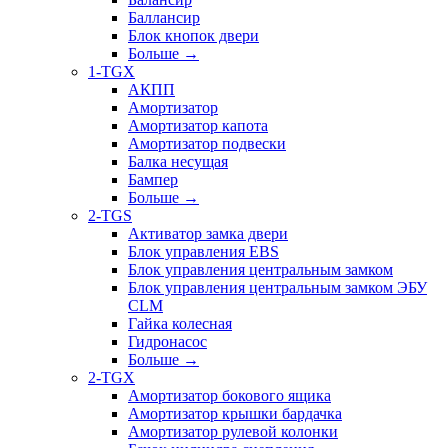
Баллансир
Блок кнопок двери
Больше
→
1-TGX
АКПП
Амортизатор
Амортизатор капота
Амортизатор подвески
Балка несущая
Бампер
Больше
→
2-TGS
Активатор замка двери
Блок управления EBS
Блок управления центральным замком
Блок управления центральным замком ЭБУ
CLM
Гайка колесная
Гидронасос
Больше
→
2-TGX
Амортизатор бокового ящика
Амортизатор крышки бардачка
Амортизатор рулевой колонки