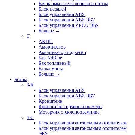
Бачок омывателя лобового стекла
Блок педалей
Блок управления ABS
Блок управления ABS ЭБУ
Блок управления VECU ЭБУ
Больше
→
T
АКПП
Амортизатор
Амортизатор подвески
Бак AdBlue
Бак топливный
Балка моста
Больше
→
Scania
3-R
Блок управления ABS
Блок управления ABS ЭБУ
Кронштейн
Кронштейн тормозной камеры
Моторчик стеклоподъемника
4-G
Блок управления автономным отопителем
Блок управления автономным отопителем
ЭБУ