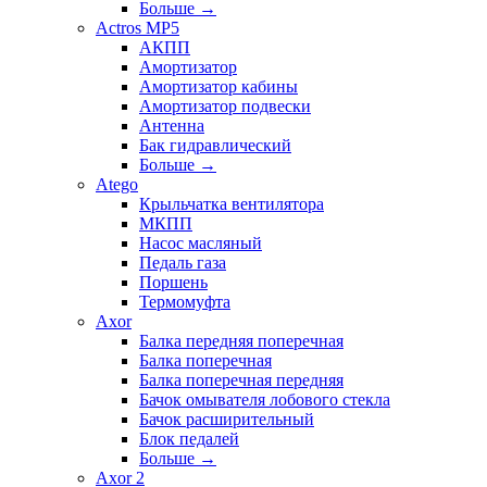
Больше
→
Actros MP5
АКПП
Амортизатор
Амортизатор кабины
Амортизатор подвески
Антенна
Бак гидравлический
Больше
→
Atego
Крыльчатка вентилятора
МКПП
Насос масляный
Педаль газа
Поршень
Термомуфта
Axor
Балка передняя поперечная
Балка поперечная
Балка поперечная передняя
Бачок омывателя лобового стекла
Бачок расширительный
Блок педалей
Больше
→
Axor 2