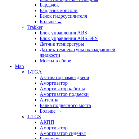
Бардачок
Бардачок консоли
Бачок гидроусилителя
Больше
→
Trakker
Блок управления ABS
Блок управления ABS ЭБУ
Датчик температуры
Датчик температуры охлаждающей
жидкости
Мосты в сборе
Man
1-TGA
Активатор замка двери
Амортизатор
Амортизатор кабины
Амортизатор подвески
Антенна
Балка подвесного моста
Больше
→
1-TGS
АКПП
Амортизатор
Амортизатор сиденья
Балансир