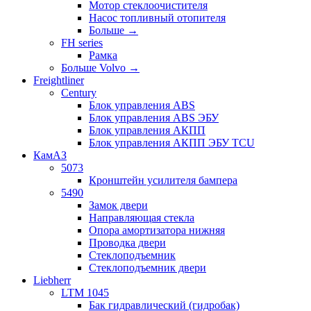
Мотор стеклоочистителя
Насос топливный отопителя
Больше
→
FH series
Рамка
Больше Volvo
→
Freightliner
Century
Блок управления ABS
Блок управления ABS ЭБУ
Блок управления АКПП
Блок управления АКПП ЭБУ TCU
КамАЗ
5073
Кронштейн усилителя бампера
5490
Замок двери
Направляющая стекла
Опора амортизатора нижняя
Проводка двери
Стеклоподъемник
Стеклоподъемник двери
Liebherr
LTM 1045
Бак гидравлический (гидробак)