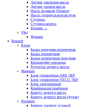
Датчик давления масла
Датчик уровня масла
Насос водяной (Помпа)
Насос гидроусилителя руля
Ступица
Ступица колеса
Больше
→
Vito
Фонарь
Renault
Kerax
Балка передняя поперечная
Балка поперечная
Балка поперечная передняя
Кронштейн торсиона
Редуктор заднего моста
Magnum
Блок управления ABS ЭБУ
Блок управления VECU ЭБУ
Блок электронный
Комбинация приборов
Корпус заднего моста
Корпус заднего моста (чулок)
Premium
Бампер элемент угловой