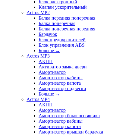
Блок электронный
Клапан ускорительный
Actros MP2
Балка передняя поперечная
Балка поперечная
Балка поперечная передняя
Бардачок
Блок предохранителей
Блок управления ABS
Больше
→
Actros MP3
АКПП
Активатор замка двери
Амортизатор
Амортизатор кабины
Амортизатор капота
Амортизатор подвески
Больше
→
Actros MP4
АКПП
Амортизатор
Амортизатор бокового ящика
Амортизатор кабины
Амортизатор капота
Амортизатор крышки бардачка