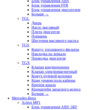
Блок управления ABS
Блок управления FFR
Блок управления двигателем
Больше
→
TGL
Дверь
Насос масляный
Плита двигателя
Поршень
Шестерня масляного насоса
TGS
Корпус топливного фильтра
Накладка на зеркало
Проводка двигателя
TGX
Клапан кондиционера
Клапан электромагнитный
Кожух рулевой колонки
Кран уровня пола кабины
Крепеж крыла
Кронштейн запасного колеса
Больше
→
Mercedes-Benz
Actros MP1
Блок управления ABS ЭБУ