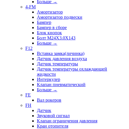
Больше
→
4-FM
Амортизатор
Амортизатор подвески
Бампер
Бампер в сборе
Блок кнопок
Болт M24X3.0X143
Больше
→
F12
Вставка замка(личинка)
Датчик давления воздуха
Датчик температуры
Датчик температуры охлаждающей
жидкости
Интеркулер
Клапан пневматический
Больше
→
FE
Вал рокеров
FH
Датчик
Звуковой сигнал
Клапан ограничения давления
Кран отопителя