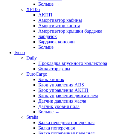
Больше
→
XF106
АКПП
Амортизатор кабины
Амортизатор капота
Амортизатор крышки бардачка
Бардачок
Бардачок консоли
Больше
→
Iveco
Daily
Прокладка впускного коллектора
Фиксатор фары
EuroCargo
Блок кнопок
Блок управления ABS
Блок управления АКПП
Блок управления двигателем
Датчик давления масла
Датчик уровня пола
Больше
→
Stralis
Балка передняя поперечная
Балка поперечная
Балка поперечная передняя