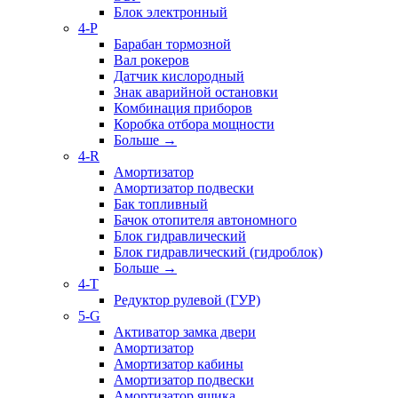
Блок электронный
4-P
Барабан тормозной
Вал рокеров
Датчик кислородный
Знак аварийной остановки
Комбинация приборов
Коробка отбора мощности
Больше
→
4-R
Амортизатор
Амортизатор подвески
Бак топливный
Бачок отопителя автономного
Блок гидравлический
Блок гидравлический (гидроблок)
Больше
→
4-T
Редуктор рулевой (ГУР)
5-G
Активатор замка двери
Амортизатор
Амортизатор кабины
Амортизатор подвески
Амортизатор ящика