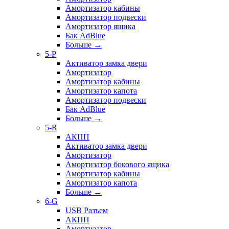
Амортизатор кабины
Амортизатор подвески
Амортизатор ящика
Бак AdBlue
Больше
→
5-P
Активатор замка двери
Амортизатор
Амортизатор кабины
Амортизатор капота
Амортизатор подвески
Бак AdBlue
Больше
→
5-R
АКПП
Активатор замка двери
Амортизатор
Амортизатор бокового ящика
Амортизатор кабины
Амортизатор капота
Больше
→
6-G
USB Разъем
АКПП
Амортизатор