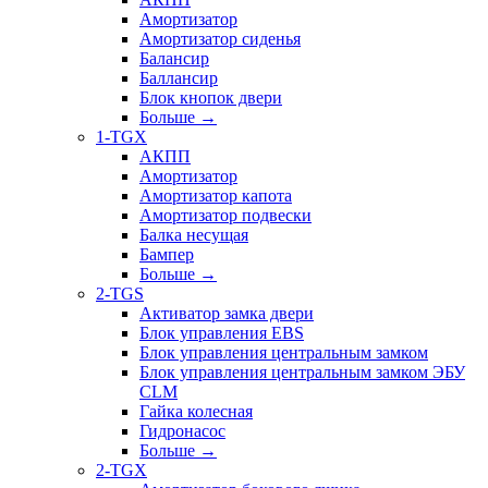
Амортизатор
Амортизатор сиденья
Балансир
Баллансир
Блок кнопок двери
Больше
→
1-TGX
АКПП
Амортизатор
Амортизатор капота
Амортизатор подвески
Балка несущая
Бампер
Больше
→
2-TGS
Активатор замка двери
Блок управления EBS
Блок управления центральным замком
Блок управления центральным замком ЭБУ
CLM
Гайка колесная
Гидронасос
Больше
→
2-TGX