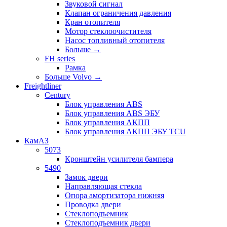
Звуковой сигнал
Клапан ограничения давления
Кран отопителя
Мотор стеклоочистителя
Насос топливный отопителя
Больше
→
FH series
Рамка
Больше Volvo
→
Freightliner
Century
Блок управления ABS
Блок управления ABS ЭБУ
Блок управления АКПП
Блок управления АКПП ЭБУ TCU
КамАЗ
5073
Кронштейн усилителя бампера
5490
Замок двери
Направляющая стекла
Опора амортизатора нижняя
Проводка двери
Стеклоподъемник
Стеклоподъемник двери