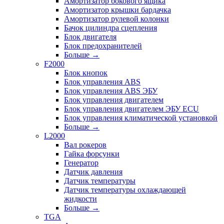
Амортизатор бокового ящика
Амортизатор крышки бардачка
Амортизатор рулевой колонки
Бачок цилиндра сцепления
Блок двигателя
Блок предохранителей
Больше
→
F2000
Блок кнопок
Блок управления ABS
Блок управления ABS ЭБУ
Блок управления двигателем
Блок управления двигателем ЭБУ ECU
Блок управления климатической установкой
Больше
→
L2000
Вал рокеров
Гайка форсунки
Генератор
Датчик давления
Датчик температуры
Датчик температуры охлаждающей
жидкости
Больше
→
TGA