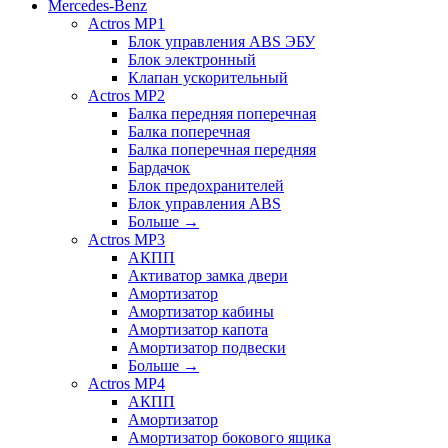
Mercedes-Benz
Actros MP1
Блок управления ABS ЭБУ
Блок электронный
Клапан ускорительный
Actros MP2
Балка передняя поперечная
Балка поперечная
Балка поперечная передняя
Бардачок
Блок предохранителей
Блок управления ABS
Больше
→
Actros MP3
АКПП
Активатор замка двери
Амортизатор
Амортизатор кабины
Амортизатор капота
Амортизатор подвески
Больше
→
Actros MP4
АКПП
Амортизатор
Амортизатор бокового ящика