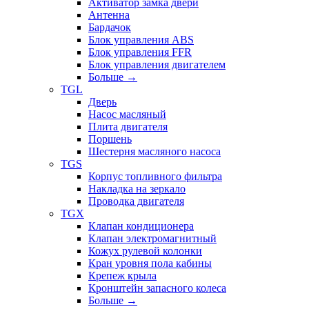
Активатор замка двери
Антенна
Бардачок
Блок управления ABS
Блок управления FFR
Блок управления двигателем
Больше
→
TGL
Дверь
Насос масляный
Плита двигателя
Поршень
Шестерня масляного насоса
TGS
Корпус топливного фильтра
Накладка на зеркало
Проводка двигателя
TGX
Клапан кондиционера
Клапан электромагнитный
Кожух рулевой колонки
Кран уровня пола кабины
Крепеж крыла
Кронштейн запасного колеса
Больше
→