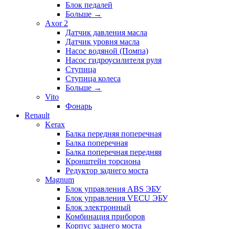
Блок педалей
Больше
→
Axor 2
Датчик давления масла
Датчик уровня масла
Насос водяной (Помпа)
Насос гидроусилителя руля
Ступица
Ступица колеса
Больше
→
Vito
Фонарь
Renault
Kerax
Балка передняя поперечная
Балка поперечная
Балка поперечная передняя
Кронштейн торсиона
Редуктор заднего моста
Magnum
Блок управления ABS ЭБУ
Блок управления VECU ЭБУ
Блок электронный
Комбинация приборов
Корпус заднего моста