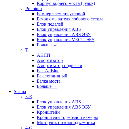
Корпус заднего моста (чулок)
Premium
Бампер элемент угловой
Бачок омывателя лобового стекла
Блок педалей
Блок управления ABS
Блок управления ABS ЭБУ
Блок управления VECU ЭБУ
Больше
→
T
АКПП
Амортизатор
Амортизатор подвески
Бак AdBlue
Бак топливный
Балка моста
Больше
→
Scania
3-R
Блок управления ABS
Блок управления ABS ЭБУ
Кронштейн
Кронштейн тормозной камеры
Моторчик стеклоподъемника
4-G