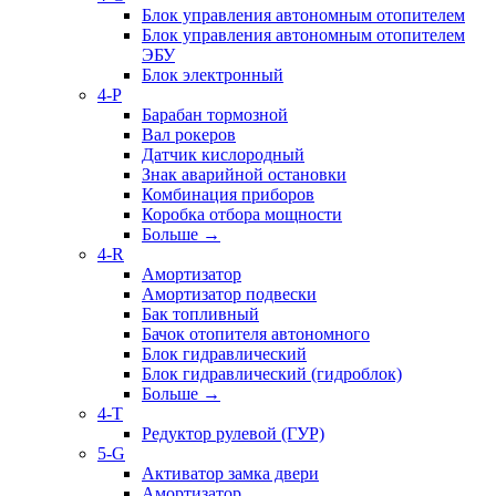
Блок управления автономным отопителем
Блок управления автономным отопителем
ЭБУ
Блок электронный
4-P
Барабан тормозной
Вал рокеров
Датчик кислородный
Знак аварийной остановки
Комбинация приборов
Коробка отбора мощности
Больше
→
4-R
Амортизатор
Амортизатор подвески
Бак топливный
Бачок отопителя автономного
Блок гидравлический
Блок гидравлический (гидроблок)
Больше
→
4-T
Редуктор рулевой (ГУР)
5-G
Активатор замка двери
Амортизатор