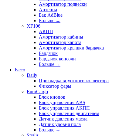
Амортизатор подвески
Антенна
Бак AdBlue
Больше
→
XF106
АКПП
Амортизатор кабины
Амортизатор капота
Амортизатор крышки бардачка
Бардачок
Бардачок консоли
Больше
→
Iveco
Daily
Прокладка впускного коллектора
Фиксатор фары
EuroCargo
Блок кнопок
Блок управления ABS
Блок управления АКПП
Блок управления двигателем
Датчик давления масла
Датчик уровня пола
Больше
→
Stralis