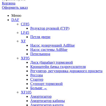
Корзина
Оформить заказ
Меню
DAF
CF85
Редуктор рулевой (ГУР)
LF45
Петля двери
XF
Насос дозирующий AdBlue
Насос системы AdBlue
Пепельница
XF95
Диск (барабан) тормозной
Кронштейн бачка гидроусилителя
Регулятор, регулировка дорожного просвета
Рессора
Стартер
Суппорт тормозной
Больше
→
XF105
Амортизатор
Амортизатор кабины
Амортизатор капота