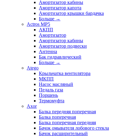
Амортизатор кабины
Амортизатор капота
Амортизатор крышки бардачка
Больше
→
Actros MP5
АКПП
Амортизатор
Амортизатор кабины
Амортизатор подвески
Антенна
Бак гидравлический
Больше
→
Atego
Крыльчатка вентилятора
МКПП
Насос масляный
Педаль газа
Поршень
Термомуфта
Axor
Балка передняя поперечная
Балка поперечная
Балка поперечная передняя
Бачок омывателя лобового стекла
Бачок расширительный