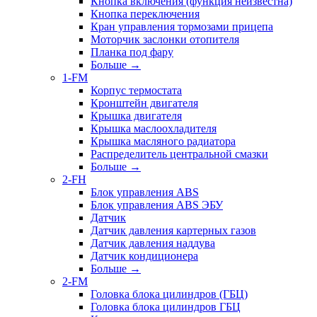
Кнопка включения (функция неизвестна)
Кнопка переключения
Кран управления тормозами прицепа
Моторчик заслонки отопителя
Планка под фару
Больше
→
1-FM
Корпус термостата
Кронштейн двигателя
Крышка двигателя
Крышка маслоохладителя
Крышка масляного радиатора
Распределитель центральной смазки
Больше
→
2-FH
Блок управления ABS
Блок управления ABS ЭБУ
Датчик
Датчик давления картерных газов
Датчик давления наддува
Датчик кондиционера
Больше
→
2-FM
Головка блока цилиндров (ГБЦ)
Головка блока цилиндров ГБЦ