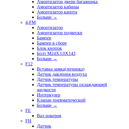
Амортизатор двери багажника
Амортизатор кабины
Амортизатор капота
Больше
→
4-FM
Амортизатор
Амортизатор подвески
Бампер
Бампер в сборе
Блок кнопок
Болт M24X3.0X143
Больше
→
F12
Вставка замка(личинка)
Датчик давления воздуха
Датчик температуры
Датчик температуры охлаждающей
жидкости
Интеркулер
Клапан пневматический
Больше
→
FE
Вал рокеров
FH
Датчик