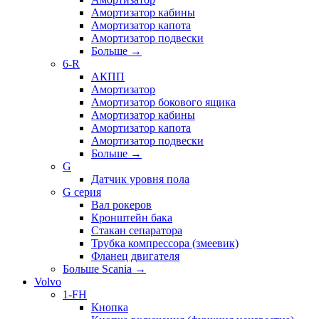
Амортизатор кабины
Амортизатор капота
Амортизатор подвески
Больше
→
6-R
АКПП
Амортизатор
Амортизатор бокового ящика
Амортизатор кабины
Амортизатор капота
Амортизатор подвески
Больше
→
G
Датчик уровня пола
G серия
Вал рокеров
Кронштейн бака
Стакан сепаратора
Трубка компрессора (змеевик)
Фланец двигателя
Больше Scania
→
Volvo
1-FH
Кнопка