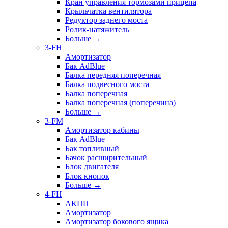
Кран управления тормозами прицепа
Крыльчатка вентилятора
Редуктор заднего моста
Ролик-натяжитель
Больше
→
3-FH
Амортизатор
Бак AdBlue
Балка передняя поперечная
Балка подвесного моста
Балка поперечная
Балка поперечная (поперечина)
Больше
→
3-FM
Амортизатор кабины
Бак AdBlue
Бак топливный
Бачок расширительный
Блок двигателя
Блок кнопок
Больше
→
4-FH
АКПП
Амортизатор
Амортизатор бокового ящика