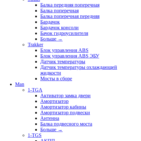
Балка передняя поперечная
Балка поперечная
Балка поперечная передняя
Бардачок
Бардачок консоли
Бачок гидроусилителя
Больше
→
Trakker
Блок управления ABS
Блок управления ABS ЭБУ
Датчик температуры
Датчик температуры охлаждающей
жидкости
Мосты в сборе
Man
1-TGA
Активатор замка двери
Амортизатор
Амортизатор кабины
Амортизатор подвески
Антенна
Балка подвесного моста
Больше
→
1-TGS
АКПП