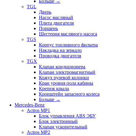
Больше
→
TGL
Дверь
Насос масляный
Плита двигателя
Поршень
Шестерня масляного насоса
TGS
Корпус топливного фильтра
Накладка на зеркало
Проводка двигателя
TGX
Клапан кондиционера
Клапан электромагнитный
Кожух рулевой колонки
Кран уровня пола кабины
Крепеж крыла
Кронштейн запасного колеса
Больше
→
Mercedes-Benz
Actros MP1
Блок управления ABS ЭБУ
Блок электронный
Клапан ускорительный
Actros MP2