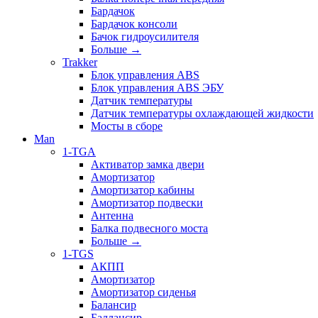
Бардачок
Бардачок консоли
Бачок гидроусилителя
Больше
→
Trakker
Блок управления ABS
Блок управления ABS ЭБУ
Датчик температуры
Датчик температуры охлаждающей жидкости
Мосты в сборе
Man
1-TGA
Активатор замка двери
Амортизатор
Амортизатор кабины
Амортизатор подвески
Антенна
Балка подвесного моста
Больше
→
1-TGS
АКПП
Амортизатор
Амортизатор сиденья
Балансир
Баллансир