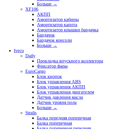
Больше
→
XF106
АКПП
Амортизатор кабины
Амортизатор капота
Амортизатор крышки бардачка
Бардачок
Бардачок консоли
Больше
→
Iveco
Daily
Прокладка впускного коллектора
Фиксатор фары
EuroCargo
Блок кнопок
Блок управления ABS
Блок управления АКПП
Блок управления двигателем
Датчик давления масла
Датчик уровня пола
Больше
→
Stralis
Балка передняя поперечная
Балка поперечная
Балка поперечная передняя