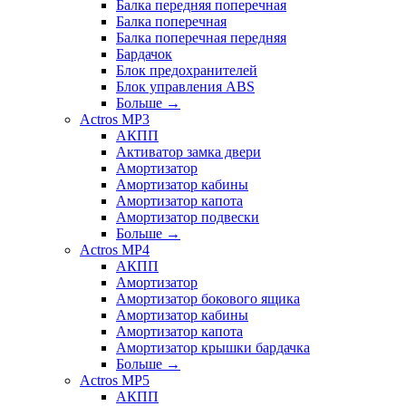
Балка передняя поперечная
Балка поперечная
Балка поперечная передняя
Бардачок
Блок предохранителей
Блок управления ABS
Больше
→
Actros MP3
АКПП
Активатор замка двери
Амортизатор
Амортизатор кабины
Амортизатор капота
Амортизатор подвески
Больше
→
Actros MP4
АКПП
Амортизатор
Амортизатор бокового ящика
Амортизатор кабины
Амортизатор капота
Амортизатор крышки бардачка
Больше
→
Actros MP5
АКПП