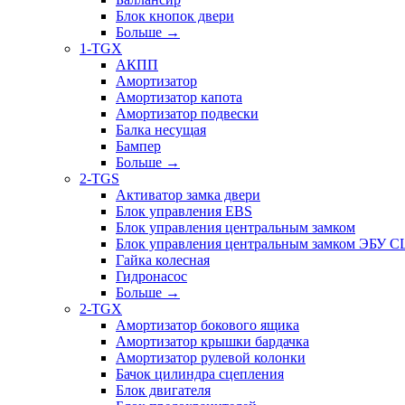
Блок кнопок двери
Больше
→
1-TGX
АКПП
Амортизатор
Амортизатор капота
Амортизатор подвески
Балка несущая
Бампер
Больше
→
2-TGS
Активатор замка двери
Блок управления EBS
Блок управления центральным замком
Блок управления центральным замком ЭБУ 
Гайка колесная
Гидронасос
Больше
→
2-TGX
Амортизатор бокового ящика
Амортизатор крышки бардачка
Амортизатор рулевой колонки
Бачок цилиндра сцепления
Блок двигателя