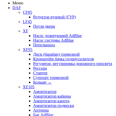
Меню
DAF
CF85
Редуктор рулевой (ГУР)
LF45
Петля двери
XF
Насос дозирующий AdBlue
Насос системы AdBlue
Пепельница
XF95
Диск (барабан) тормозной
Кронштейн бачка гидроусилителя
Регулятор, регулировка дорожного просвета
Рессора
Стартер
Суппорт тормозной
Больше
→
XF105
Амортизатор
Амортизатор кабины
Амортизатор капота
Амортизатор подвески
Антенна
Бак AdBlue