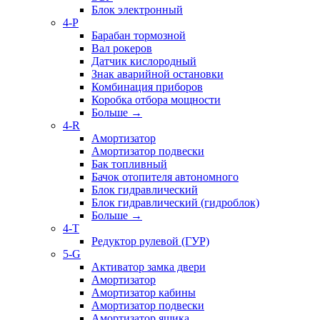
Блок электронный
4-P
Барабан тормозной
Вал рокеров
Датчик кислородный
Знак аварийной остановки
Комбинация приборов
Коробка отбора мощности
Больше
→
4-R
Амортизатор
Амортизатор подвески
Бак топливный
Бачок отопителя автономного
Блок гидравлический
Блок гидравлический (гидроблок)
Больше
→
4-T
Редуктор рулевой (ГУР)
5-G
Активатор замка двери
Амортизатор
Амортизатор кабины
Амортизатор подвески
Амортизатор ящика