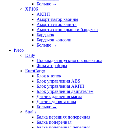
Больше
→
XF106
АКПП
Амортизатор кабины
Амортизатор капота
Амортизатор крышки бардачка
Бардачок
Бардачок консоли
Больше
→
Iveco
Daily
Прокладка впускного коллектора
Фиксатор фары
EuroCargo
Блок кнопок
Блок управления ABS
Блок управления АКПП
Блок управления двигателем
Датчик давления масла
Датчик уровня пола
Больше
→
Stralis
Балка передняя поперечная
Балка поперечная
Балка поперечная передняя