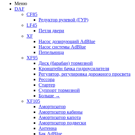
Меню
DAF
CF85
Редуктор рулевой (ГУР)
LF45
Петля двери
XF
Насос дозирующий AdBlue
Насос системы AdBlue
Пепельница
XF95
Диск (барабан) тормозной
Кронштейн бачка гидроусилителя
Регулятор, регулировка дорожного просвета
Рессора
Стартер
Суппорт тормозной
Больше
→
XF105
Амортизатор
Амортизатор кабины
Амортизатор капота
Амортизатор подвески
Антенна
Бак AdBlue