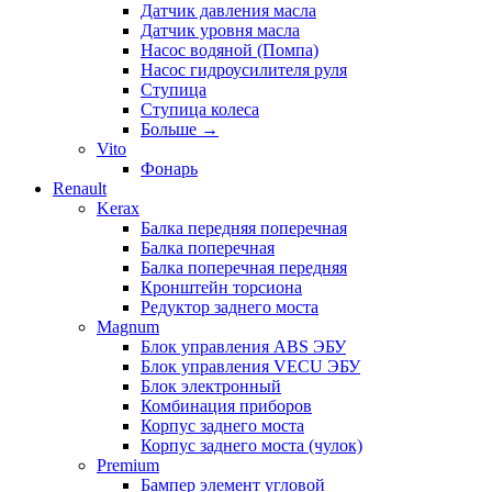
Датчик давления масла
Датчик уровня масла
Насос водяной (Помпа)
Насос гидроусилителя руля
Ступица
Ступица колеса
Больше
→
Vito
Фонарь
Renault
Kerax
Балка передняя поперечная
Балка поперечная
Балка поперечная передняя
Кронштейн торсиона
Редуктор заднего моста
Magnum
Блок управления ABS ЭБУ
Блок управления VECU ЭБУ
Блок электронный
Комбинация приборов
Корпус заднего моста
Корпус заднего моста (чулок)
Premium
Бампер элемент угловой