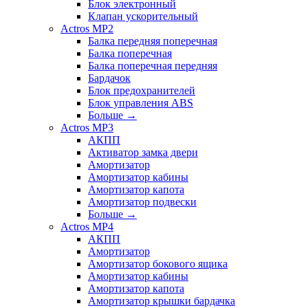
Блок электронный
Клапан ускорительный
Actros MP2
Балка передняя поперечная
Балка поперечная
Балка поперечная передняя
Бардачок
Блок предохранителей
Блок управления ABS
Больше
→
Actros MP3
АКПП
Активатор замка двери
Амортизатор
Амортизатор кабины
Амортизатор капота
Амортизатор подвески
Больше
→
Actros MP4
АКПП
Амортизатор
Амортизатор бокового ящика
Амортизатор кабины
Амортизатор капота
Амортизатор крышки бардачка