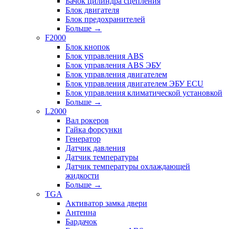
Бачок цилиндра сцепления
Блок двигателя
Блок предохранителей
Больше
→
F2000
Блок кнопок
Блок управления ABS
Блок управления ABS ЭБУ
Блок управления двигателем
Блок управления двигателем ЭБУ ECU
Блок управления климатической установкой
Больше
→
L2000
Вал рокеров
Гайка форсунки
Генератор
Датчик давления
Датчик температуры
Датчик температуры охлаждающей
жидкости
Больше
→
TGA
Активатор замка двери
Антенна
Бардачок