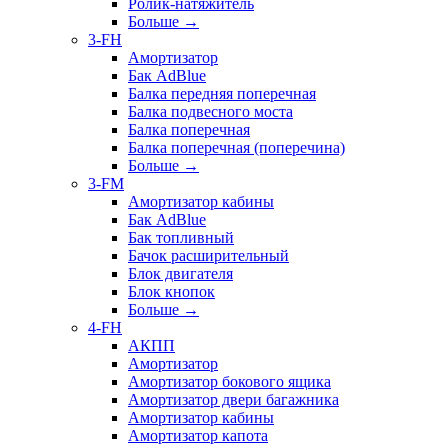
Ролик-натяжитель
Больше
→
3-FH
Амортизатор
Бак AdBlue
Балка передняя поперечная
Балка подвесного моста
Балка поперечная
Балка поперечная (поперечина)
Больше
→
3-FM
Амортизатор кабины
Бак AdBlue
Бак топливный
Бачок расширительный
Блок двигателя
Блок кнопок
Больше
→
4-FH
АКПП
Амортизатор
Амортизатор бокового ящика
Амортизатор двери багажника
Амортизатор кабины
Амортизатор капота