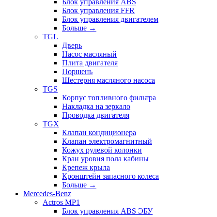
Блок управления ABS
Блок управления FFR
Блок управления двигателем
Больше
→
TGL
Дверь
Насос масляный
Плита двигателя
Поршень
Шестерня масляного насоса
TGS
Корпус топливного фильтра
Накладка на зеркало
Проводка двигателя
TGX
Клапан кондиционера
Клапан электромагнитный
Кожух рулевой колонки
Кран уровня пола кабины
Крепеж крыла
Кронштейн запасного колеса
Больше
→
Mercedes-Benz
Actros MP1
Блок управления ABS ЭБУ