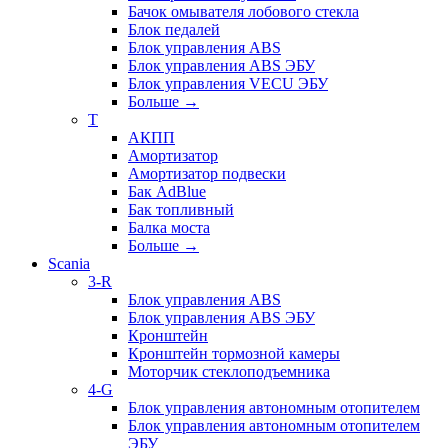
Бачок омывателя лобового стекла
Блок педалей
Блок управления ABS
Блок управления ABS ЭБУ
Блок управления VECU ЭБУ
Больше
→
T
АКПП
Амортизатор
Амортизатор подвески
Бак AdBlue
Бак топливный
Балка моста
Больше
→
Scania
3-R
Блок управления ABS
Блок управления ABS ЭБУ
Кронштейн
Кронштейн тормозной камеры
Моторчик стеклоподъемника
4-G
Блок управления автономным отопителем
Блок управления автономным отопителем
ЭБУ