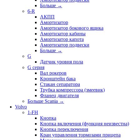
Больше
→
6-R
АКПП
Амортизатор
Амортизатор бокового ящика
Амортизатор кабины
Амортизатор капота
Амортизатор подвески
Больше
→
G
Датчик уровня пола
G серия
Вал рокеров
Кронштейн бака
Стакан сепаратора
Трубка компрессора (змеевик)
Фланец двигателя
Больше Scania
→
Volvo
1-FH
Кнопка
Кнопка включения (функция неизвестна)
Кнопка переключения
Кран управления тормозами прицепа