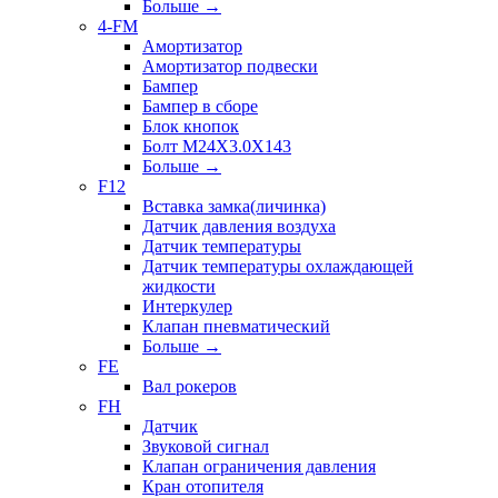
Больше
→
4-FM
Амортизатор
Амортизатор подвески
Бампер
Бампер в сборе
Блок кнопок
Болт M24X3.0X143
Больше
→
F12
Вставка замка(личинка)
Датчик давления воздуха
Датчик температуры
Датчик температуры охлаждающей
жидкости
Интеркулер
Клапан пневматический
Больше
→
FE
Вал рокеров
FH
Датчик
Звуковой сигнал
Клапан ограничения давления
Кран отопителя