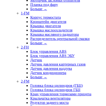
Моторчик заслонки отопителя
Планка под фару
Больше
→
1-FM
Корпус термостата
Кронштейн двигателя
Крышка двигателя
Крышка маслоохладителя
Крышка масляного радиатора
Распределитель центральной смазки
Больше
→
2-FH
Блок управления ABS
Блок управления ABS ЭБУ
Датчик
Датчик давления картерных газов
Датчик давления наддува
Датчик кондиционера
Больше
→
2-FM
Головка блока цилиндров (ГБЦ)
Головка блока цилиндров ГБЦ
Кран управления тормозами прицепа
Крыльчатка вентилятора
Редуктор заднего моста