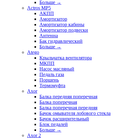
Больше
→
Actros MP5
АКПП
Амортизатор
Амортизатор кабины
Амортизатор подвески
Антенна
Бак гидравлический
Больше
→
Atego
Крыльчатка вентилятора
МКПП
Насос масляный
Педаль газа
Поршень
Термомуфта
Axor
Балка передняя поперечная
Балка поперечная
Балка поперечная передняя
Бачок омывателя лобового стекла
Бачок расширительный
Блок педалей
Больше
→
Axor 2