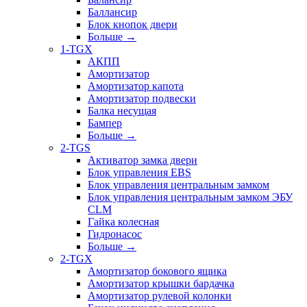
Баллансир
Блок кнопок двери
Больше
→
1-TGX
АКПП
Амортизатор
Амортизатор капота
Амортизатор подвески
Балка несущая
Бампер
Больше
→
2-TGS
Активатор замка двери
Блок управления EBS
Блок управления центральным замком
Блок управления центральным замком ЭБУ
CLM
Гайка колесная
Гидронасос
Больше
→
2-TGX
Амортизатор бокового ящика
Амортизатор крышки бардачка
Амортизатор рулевой колонки