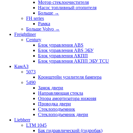
Мотор стеклоочистителя
Насос топливный отопителя
Больше
→
FH series
Рамка
Больше Volvo
→
Freightliner
Century
Блок управления ABS
Блок управления ABS ЭБУ
Блок управления АКПП
Блок управления АКПП ЭБУ TCU
КамАЗ
5073
Кронштейн усилителя бампера
5490
Замок двери
Направляющая стекла
Опора амортизатора нижняя
Проводка двери
Стеклоподъемник
Стеклоподъемник двери
Liebherr
LTM 1045
Бак гидравлический (гидробак)