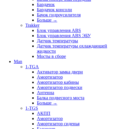
Бардачок
Бардачок консоли
Бачок гидроусилителя
Больше
→
Trakker
Блок управления ABS
Блок управления ABS ЭБУ
Датчик температуры
Датчик температуры охлаждающей
жидкости
Мосты в сборе
Man
1-TGA
Активатор замка двери
Амортизатор
Амортизатор кабины
Амортизатор подвески
Антенна
Балка подвесного моста
Больше
→
1-TGS
АКПП
Амортизатор
Амортизатор сиденья
Балансир