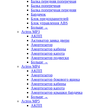
Балка передняя поперечная
Балка поперечная
Балка поперечная передняя
Бардачок
Блок предохранителей
Блок управления ABS
Больше
→
Actros MP3
АКПП
Активатор замка двери
Амортизатор
Амортизатор кабины
Амортизатор капота
Амортизатор подвески
Больше
→
Actros MP4
АКПП
Амортизатор
Амортизатор бокового ящика
Амортизатор кабины
Амортизатор капота
Амортизатор крышки бардачка
Больше
→
Actros MP5
АКПП