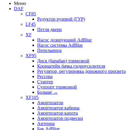
Меню
DAF
CF85
Редуктор рулевой (ГУР)
LF45
Петля двери
XF
Насос дозирующий AdBlue
Насос системы AdBlue
Пепельница
XF95
Диск (барабан) тормозной
Кронштейн бачка гидроусилителя
Регулятор, регулировка дорожного просвета
Рессора
Стартер
Суппорт тормозной
Больше
→
XF105
Амортизатор
Амортизатор кабины
Амортизатор капота
Амортизатор подвески
Антенна
Бак AdBlue