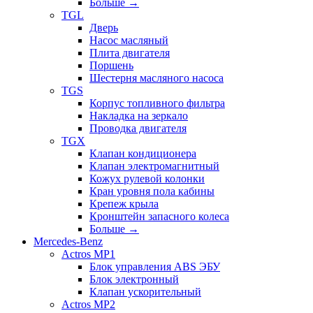
Больше
→
TGL
Дверь
Насос масляный
Плита двигателя
Поршень
Шестерня масляного насоса
TGS
Корпус топливного фильтра
Накладка на зеркало
Проводка двигателя
TGX
Клапан кондиционера
Клапан электромагнитный
Кожух рулевой колонки
Кран уровня пола кабины
Крепеж крыла
Кронштейн запасного колеса
Больше
→
Mercedes-Benz
Actros MP1
Блок управления ABS ЭБУ
Блок электронный
Клапан ускорительный
Actros MP2