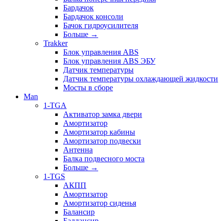
Бардачок
Бардачок консоли
Бачок гидроусилителя
Больше
→
Trakker
Блок управления ABS
Блок управления ABS ЭБУ
Датчик температуры
Датчик температуры охлаждающей жидкости
Мосты в сборе
Man
1-TGA
Активатор замка двери
Амортизатор
Амортизатор кабины
Амортизатор подвески
Антенна
Балка подвесного моста
Больше
→
1-TGS
АКПП
Амортизатор
Амортизатор сиденья
Балансир
Баллансир