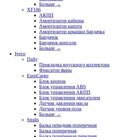
Больше
→
XF106
АКПП
Амортизатор кабины
Амортизатор капота
Амортизатор крышки бардачка
Бардачок
Бардачок консоли
Больше
→
Iveco
Daily
Прокладка впускного коллектора
Фиксатор фары
EuroCargo
Блок кнопок
Блок управления ABS
Блок управления АКПП
Блок управления двигателем
Датчик давления масла
Датчик уровня пола
Больше
→
Stralis
Балка передняя поперечная
Балка поперечная
Балка поперечная передняя