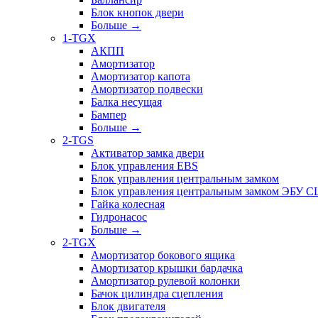
Блок кнопок двери
Больше
→
1-TGX
АКПП
Амортизатор
Амортизатор капота
Амортизатор подвески
Балка несущая
Бампер
Больше
→
2-TGS
Активатор замка двери
Блок управления EBS
Блок управления центральным замком
Блок управления центральным замком ЭБУ 
Гайка колесная
Гидронасос
Больше
→
2-TGX
Амортизатор бокового ящика
Амортизатор крышки бардачка
Амортизатор рулевой колонки
Бачок цилиндра сцепления
Блок двигателя