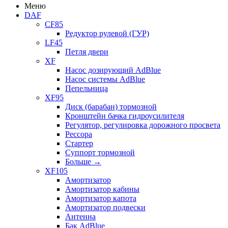
Меню
DAF
CF85
Редуктор рулевой (ГУР)
LF45
Петля двери
XF
Насос дозирующий AdBlue
Насос системы AdBlue
Пепельница
XF95
Диск (барабан) тормозной
Кронштейн бачка гидроусилителя
Регулятор, регулировка дорожного просвета
Рессора
Стартер
Суппорт тормозной
Больше
→
XF105
Амортизатор
Амортизатор кабины
Амортизатор капота
Амортизатор подвески
Антенна
Бак AdBlue