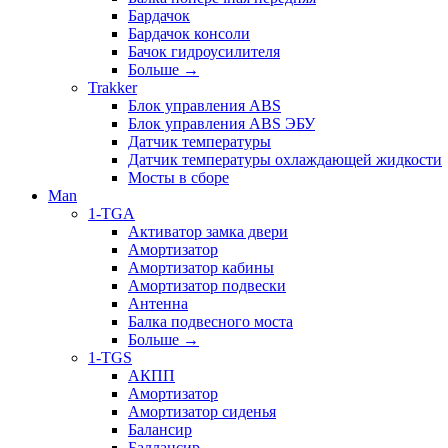
Бардачок
Бардачок консоли
Бачок гидроусилителя
Больше
→
Trakker
Блок управления ABS
Блок управления ABS ЭБУ
Датчик температуры
Датчик температуры охлаждающей жидкости
Мосты в сборе
Man
1-TGA
Активатор замка двери
Амортизатор
Амортизатор кабины
Амортизатор подвески
Антенна
Балка подвесного моста
Больше
→
1-TGS
АКПП
Амортизатор
Амортизатор сиденья
Балансир
Баллансир