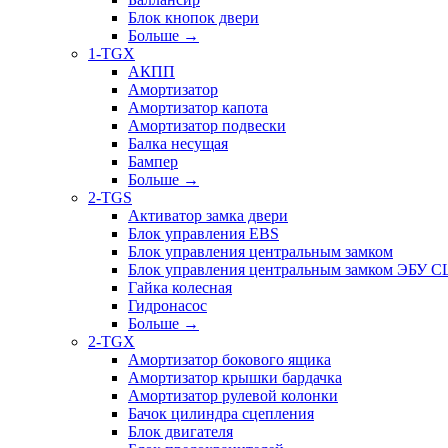
Блок кнопок двери
Больше
→
1-TGX
АКПП
Амортизатор
Амортизатор капота
Амортизатор подвески
Балка несущая
Бампер
Больше
→
2-TGS
Активатор замка двери
Блок управления EBS
Блок управления центральным замком
Блок управления центральным замком ЭБУ 
Гайка колесная
Гидронасос
Больше
→
2-TGX
Амортизатор бокового ящика
Амортизатор крышки бардачка
Амортизатор рулевой колонки
Бачок цилиндра сцепления
Блок двигателя