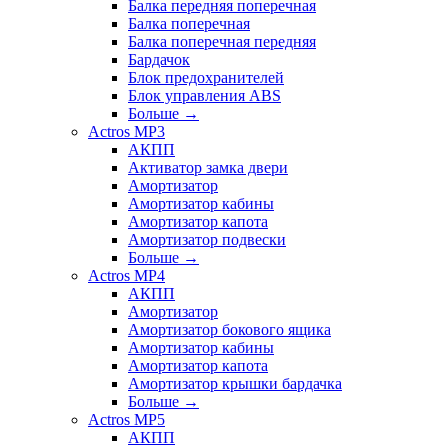
Балка передняя поперечная
Балка поперечная
Балка поперечная передняя
Бардачок
Блок предохранителей
Блок управления ABS
Больше
→
Actros MP3
АКПП
Активатор замка двери
Амортизатор
Амортизатор кабины
Амортизатор капота
Амортизатор подвески
Больше
→
Actros MP4
АКПП
Амортизатор
Амортизатор бокового ящика
Амортизатор кабины
Амортизатор капота
Амортизатор крышки бардачка
Больше
→
Actros MP5
АКПП