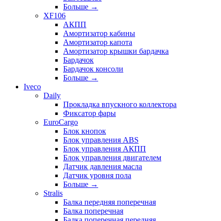
Больше
→
XF106
АКПП
Амортизатор кабины
Амортизатор капота
Амортизатор крышки бардачка
Бардачок
Бардачок консоли
Больше
→
Iveco
Daily
Прокладка впускного коллектора
Фиксатор фары
EuroCargo
Блок кнопок
Блок управления ABS
Блок управления АКПП
Блок управления двигателем
Датчик давления масла
Датчик уровня пола
Больше
→
Stralis
Балка передняя поперечная
Балка поперечная
Балка поперечная передняя