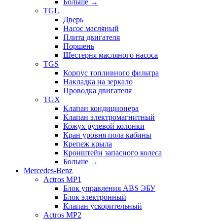
Больше
→
TGL
Дверь
Насос масляный
Плита двигателя
Поршень
Шестерня масляного насоса
TGS
Корпус топливного фильтра
Накладка на зеркало
Проводка двигателя
TGX
Клапан кондиционера
Клапан электромагнитный
Кожух рулевой колонки
Кран уровня пола кабины
Крепеж крыла
Кронштейн запасного колеса
Больше
→
Mercedes-Benz
Actros MP1
Блок управления ABS ЭБУ
Блок электронный
Клапан ускорительный
Actros MP2