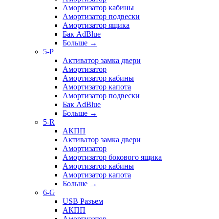
Амортизатор кабины
Амортизатор подвески
Амортизатор ящика
Бак AdBlue
Больше
→
5-P
Активатор замка двери
Амортизатор
Амортизатор кабины
Амортизатор капота
Амортизатор подвески
Бак AdBlue
Больше
→
5-R
АКПП
Активатор замка двери
Амортизатор
Амортизатор бокового ящика
Амортизатор кабины
Амортизатор капота
Больше
→
6-G
USB Разъем
АКПП
Амортизатор