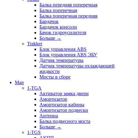
Балка передняя поперечная
Балка поперечная
Балка поперечная передняя
Бардачок
Бардачок консоли
Бачок гидроусилителя
Больше
→
Trakker
Блок управления ABS
Блок управления ABS ЭБУ
Датчик температуры
Датчик температуры охлаждающей
жидкости
Мосты в сборе
Man
1-TGA
Активатор замка двери
Амортизатор
Амортизатор кабины
Амортизатор подвески
Антенна
Балка подвесного моста
Больше
→
1-TGS
АКПП