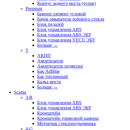
Корпус заднего моста (чулок)
Premium
Бампер элемент угловой
Бачок омывателя лобового стекла
Блок педалей
Блок управления ABS
Блок управления ABS ЭБУ
Блок управления VECU ЭБУ
Больше
→
T
АКПП
Амортизатор
Амортизатор подвески
Бак AdBlue
Бак топливный
Балка моста
Больше
→
Scania
3-R
Блок управления ABS
Блок управления ABS ЭБУ
Кронштейн
Кронштейн тормозной камеры
Моторчик стеклоподъемника
4-G