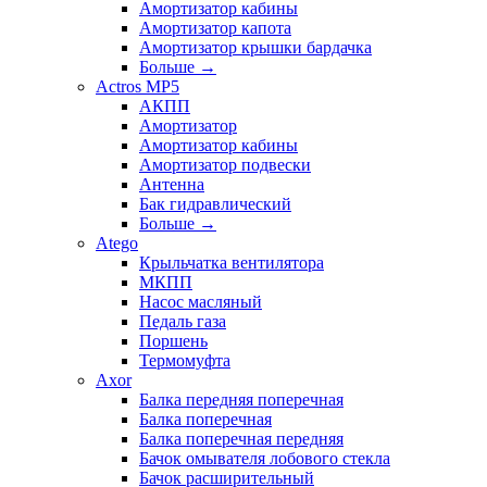
Амортизатор кабины
Амортизатор капота
Амортизатор крышки бардачка
Больше
→
Actros MP5
АКПП
Амортизатор
Амортизатор кабины
Амортизатор подвески
Антенна
Бак гидравлический
Больше
→
Atego
Крыльчатка вентилятора
МКПП
Насос масляный
Педаль газа
Поршень
Термомуфта
Axor
Балка передняя поперечная
Балка поперечная
Балка поперечная передняя
Бачок омывателя лобового стекла
Бачок расширительный