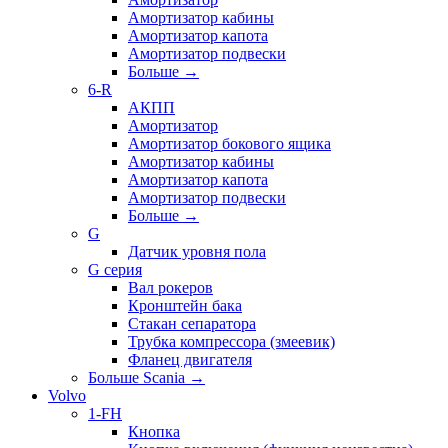
Амортизатор кабины
Амортизатор капота
Амортизатор подвески
Больше
→
6-R
АКПП
Амортизатор
Амортизатор бокового ящика
Амортизатор кабины
Амортизатор капота
Амортизатор подвески
Больше
→
G
Датчик уровня пола
G серия
Вал рокеров
Кронштейн бака
Стакан сепаратора
Трубка компрессора (змеевик)
Фланец двигателя
Больше Scania
→
Volvo
1-FH
Кнопка