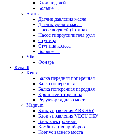
Блок педалей
Больше
→
Axor 2
Датчик давления масла
Датчик уровня масла
Насос водяной (Помпа)
Насос гидроусилителя руля
Ступица
Ступица колеса
Больше
→
Vito
Фонарь
Renault
Kerax
Балка передняя поперечная
Балка поперечная
Балка поперечная передняя
Кронштейн торсиона
Редуктор заднего моста
Magnum
Блок управления ABS ЭБУ
Блок управления VECU ЭБУ
Блок электронный
Комбинация приборов
Корпус заднего моста