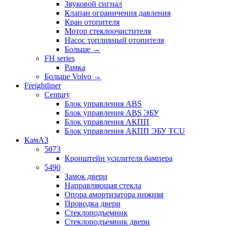
Звуковой сигнал
Клапан ограничения давления
Кран отопителя
Мотор стеклоочистителя
Насос топливный отопителя
Больше
→
FH series
Рамка
Больше Volvo
→
Freightliner
Century
Блок управления ABS
Блок управления ABS ЭБУ
Блок управления АКПП
Блок управления АКПП ЭБУ TCU
КамАЗ
5073
Кронштейн усилителя бампера
5490
Замок двери
Направляющая стекла
Опора амортизатора нижняя
Проводка двери
Стеклоподъемник
Стеклоподъемник двери