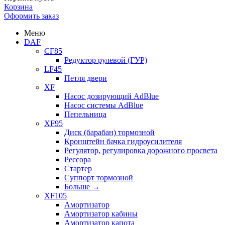
Корзина
Оформить заказ
Меню
DAF
CF85
Редуктор рулевой (ГУР)
LF45
Петля двери
XF
Насос дозирующий AdBlue
Насос системы AdBlue
Пепельница
XF95
Диск (барабан) тормозной
Кронштейн бачка гидроусилителя
Регулятор, регулировка дорожного просвета
Рессора
Стартер
Суппорт тормозной
Больше
→
XF105
Амортизатор
Амортизатор кабины
Амортизатор капота