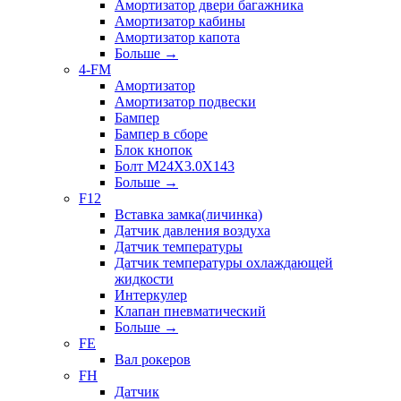
Амортизатор двери багажника
Амортизатор кабины
Амортизатор капота
Больше
→
4-FM
Амортизатор
Амортизатор подвески
Бампер
Бампер в сборе
Блок кнопок
Болт M24X3.0X143
Больше
→
F12
Вставка замка(личинка)
Датчик давления воздуха
Датчик температуры
Датчик температуры охлаждающей
жидкости
Интеркулер
Клапан пневматический
Больше
→
FE
Вал рокеров
FH
Датчик