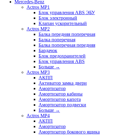
Mercedes-Benz
Actros MP1
Блок управления ABS ЭБУ
Блок электронный
Клапан ускорительный
Actros MP2
Балка передняя поперечная
Балка поперечная
Балка поперечная передняя
Бардачок
Блок предохранителей
Блок управления ABS
Больше
→
Actros MP3
АКПП
Активатор замка двери
Амортизатор
Амортизатор кабины
Амортизатор капота
Амортизатор подвески
Больше
→
Actros MP4
АКПП
Амортизатор
Амортизатор бокового ящика