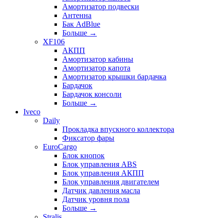
Амортизатор подвески
Антенна
Бак AdBlue
Больше
→
XF106
АКПП
Амортизатор кабины
Амортизатор капота
Амортизатор крышки бардачка
Бардачок
Бардачок консоли
Больше
→
Iveco
Daily
Прокладка впускного коллектора
Фиксатор фары
EuroCargo
Блок кнопок
Блок управления ABS
Блок управления АКПП
Блок управления двигателем
Датчик давления масла
Датчик уровня пола
Больше
→
Stralis