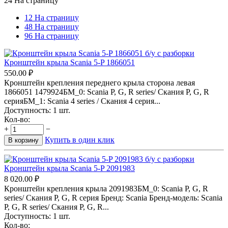
24 На страницу
12 На страницу
48 На страницу
96 На страницу
Кронштейн крыла Scania 5-P 1866051
550.00
₽
Кронштейн крепления переднего крыла сторона левая
1866051 1479924БМ_0: Scania P, G, R series/ Скания P, G, R
серияБМ_1: Scania 4 series / Скания 4 серия...
Доступность:
1 шт.
Кол-во:
+
−
Купить в один клик
В корзину
Кронштейн крыла Scania 5-P 2091983
8 020.00
₽
Кронштейн крепления крыла 2091983БМ_0: Scania P, G, R
series/ Скания P, G, R серия Бренд: Scania Бренд-модель: Scania
P, G, R series/ Скания P, G, R...
Доступность:
1 шт.
Кол-во: