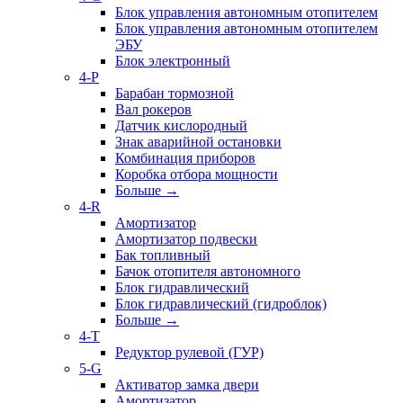
Блок управления автономным отопителем
Блок управления автономным отопителем
ЭБУ
Блок электронный
4-P
Барабан тормозной
Вал рокеров
Датчик кислородный
Знак аварийной остановки
Комбинация приборов
Коробка отбора мощности
Больше
→
4-R
Амортизатор
Амортизатор подвески
Бак топливный
Бачок отопителя автономного
Блок гидравлический
Блок гидравлический (гидроблок)
Больше
→
4-T
Редуктор рулевой (ГУР)
5-G
Активатор замка двери
Амортизатор