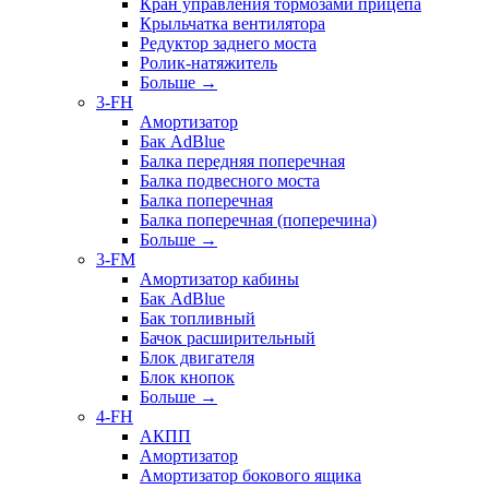
Кран управления тормозами прицепа
Крыльчатка вентилятора
Редуктор заднего моста
Ролик-натяжитель
Больше
→
3-FH
Амортизатор
Бак AdBlue
Балка передняя поперечная
Балка подвесного моста
Балка поперечная
Балка поперечная (поперечина)
Больше
→
3-FM
Амортизатор кабины
Бак AdBlue
Бак топливный
Бачок расширительный
Блок двигателя
Блок кнопок
Больше
→
4-FH
АКПП
Амортизатор
Амортизатор бокового ящика