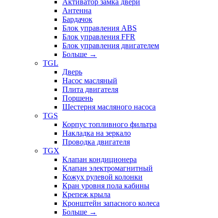
Активатор замка двери
Антенна
Бардачок
Блок управления ABS
Блок управления FFR
Блок управления двигателем
Больше
→
TGL
Дверь
Насос масляный
Плита двигателя
Поршень
Шестерня масляного насоса
TGS
Корпус топливного фильтра
Накладка на зеркало
Проводка двигателя
TGX
Клапан кондиционера
Клапан электромагнитный
Кожух рулевой колонки
Кран уровня пола кабины
Крепеж крыла
Кронштейн запасного колеса
Больше
→