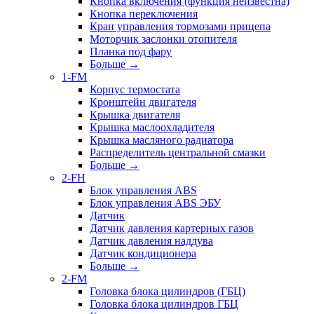
Кнопка включения (функция неизвестна)
Кнопка переключения
Кран управления тормозами прицепа
Моторчик заслонки отопителя
Планка под фару
Больше
→
1-FM
Корпус термостата
Кронштейн двигателя
Крышка двигателя
Крышка маслоохладителя
Крышка масляного радиатора
Распределитель центральной смазки
Больше
→
2-FH
Блок управления ABS
Блок управления ABS ЭБУ
Датчик
Датчик давления картерных газов
Датчик давления наддува
Датчик кондиционера
Больше
→
2-FM
Головка блока цилиндров (ГБЦ)
Головка блока цилиндров ГБЦ