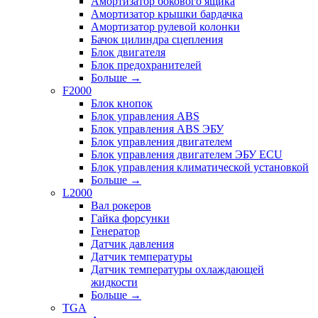
Амортизатор бокового ящика
Амортизатор крышки бардачка
Амортизатор рулевой колонки
Бачок цилиндра сцепления
Блок двигателя
Блок предохранителей
Больше
→
F2000
Блок кнопок
Блок управления ABS
Блок управления ABS ЭБУ
Блок управления двигателем
Блок управления двигателем ЭБУ ECU
Блок управления климатической установкой
Больше
→
L2000
Вал рокеров
Гайка форсунки
Генератор
Датчик давления
Датчик температуры
Датчик температуры охлаждающей
жидкости
Больше
→
TGA