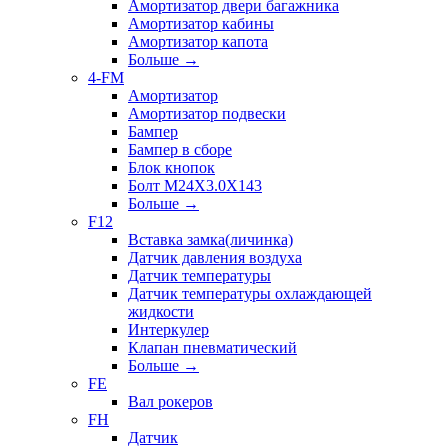
Амортизатор двери багажника
Амортизатор кабины
Амортизатор капота
Больше
→
4-FM
Амортизатор
Амортизатор подвески
Бампер
Бампер в сборе
Блок кнопок
Болт M24X3.0X143
Больше
→
F12
Вставка замка(личинка)
Датчик давления воздуха
Датчик температуры
Датчик температуры охлаждающей
жидкости
Интеркулер
Клапан пневматический
Больше
→
FE
Вал рокеров
FH
Датчик