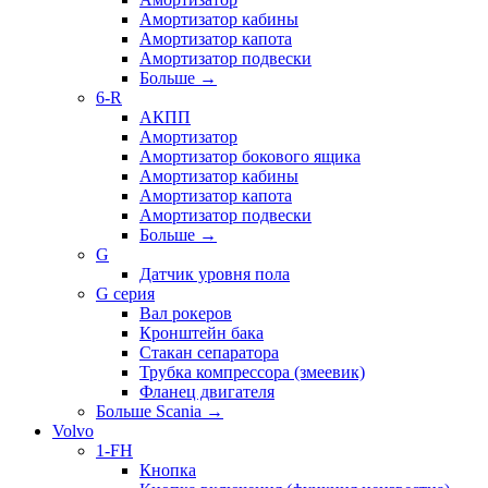
Амортизатор кабины
Амортизатор капота
Амортизатор подвески
Больше
→
6-R
АКПП
Амортизатор
Амортизатор бокового ящика
Амортизатор кабины
Амортизатор капота
Амортизатор подвески
Больше
→
G
Датчик уровня пола
G серия
Вал рокеров
Кронштейн бака
Стакан сепаратора
Трубка компрессора (змеевик)
Фланец двигателя
Больше Scania
→
Volvo
1-FH
Кнопка