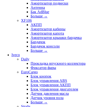
Амортизатор подвески
Антенна
Бак AdBlue
Больше
→
XF106
АКПП
Амортизатор кабины
Амортизатор капота
Амортизатор крышки бардачка
Бардачок
Бардачок консоли
Больше
→
Iveco
Daily
Прокладка впускного коллектора
Фиксатор фары
EuroCargo
Блок кнопок
Блок управления ABS
Блок управления АКПП
Блок управления двигателем
Датчик давления масла
Датчик уровня пола
Больше
→
Stralis