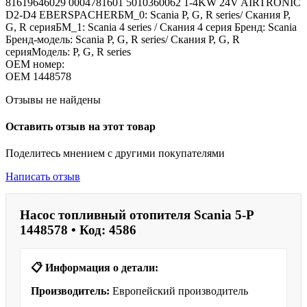
81619646029 0004781601 5010360062 1-4KW 24V AIRTRONIC
D2-D4 EBERSPACHERБМ_0: Scania P, G, R series/ Скания P,
G, R серияБМ_1: Scania 4 series / Скания 4 серия Бренд: Scania
Бренд-модель: Scania P, G, R series/ Скания P, G, R
серияМодель: P, G, R series
OEM номер:
OEM
1448578
Отзывы не найдены
Оставить отзыв на этот товар
Поделитесь мнением с другими покупателями
Написать отзыв
Насос топливный отопителя Scania 5-P
1448578 • Код: 4586
📋 Информация о детали:
Производитель:
Европейский производитель