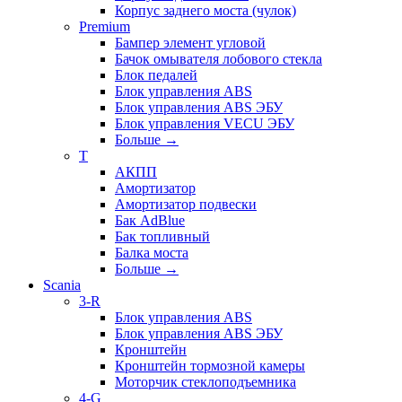
Корпус заднего моста (чулок)
Premium
Бампер элемент угловой
Бачок омывателя лобового стекла
Блок педалей
Блок управления ABS
Блок управления ABS ЭБУ
Блок управления VECU ЭБУ
Больше
→
T
АКПП
Амортизатор
Амортизатор подвески
Бак AdBlue
Бак топливный
Балка моста
Больше
→
Scania
3-R
Блок управления ABS
Блок управления ABS ЭБУ
Кронштейн
Кронштейн тормозной камеры
Моторчик стеклоподъемника
4-G