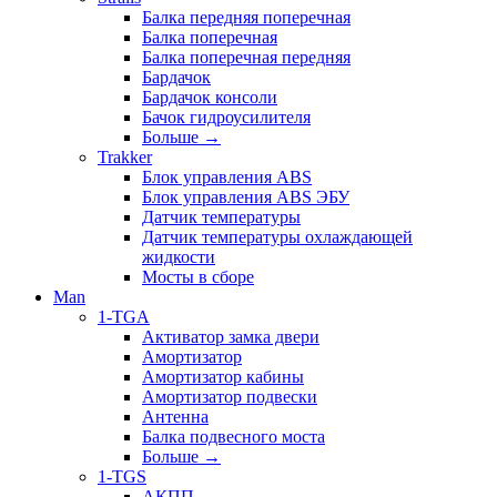
Балка передняя поперечная
Балка поперечная
Балка поперечная передняя
Бардачок
Бардачок консоли
Бачок гидроусилителя
Больше
→
Trakker
Блок управления ABS
Блок управления ABS ЭБУ
Датчик температуры
Датчик температуры охлаждающей
жидкости
Мосты в сборе
Man
1-TGA
Активатор замка двери
Амортизатор
Амортизатор кабины
Амортизатор подвески
Антенна
Балка подвесного моста
Больше
→
1-TGS
АКПП