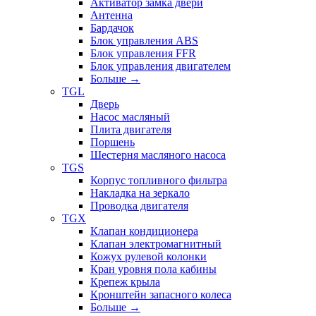
Активатор замка двери
Антенна
Бардачок
Блок управления ABS
Блок управления FFR
Блок управления двигателем
Больше
→
TGL
Дверь
Насос масляный
Плита двигателя
Поршень
Шестерня масляного насоса
TGS
Корпус топливного фильтра
Накладка на зеркало
Проводка двигателя
TGX
Клапан кондиционера
Клапан электромагнитный
Кожух рулевой колонки
Кран уровня пола кабины
Крепеж крыла
Кронштейн запасного колеса
Больше
→