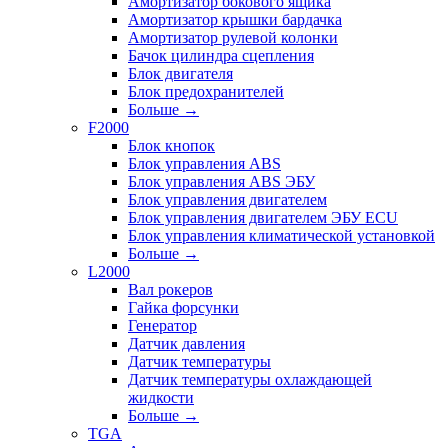
Амортизатор бокового ящика
Амортизатор крышки бардачка
Амортизатор рулевой колонки
Бачок цилиндра сцепления
Блок двигателя
Блок предохранителей
Больше
→
F2000
Блок кнопок
Блок управления ABS
Блок управления ABS ЭБУ
Блок управления двигателем
Блок управления двигателем ЭБУ ECU
Блок управления климатической установкой
Больше
→
L2000
Вал рокеров
Гайка форсунки
Генератор
Датчик давления
Датчик температуры
Датчик температуры охлаждающей
жидкости
Больше
→
TGA