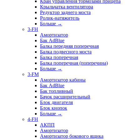
Кран управления тормозами прицепа
Крыльчатка вентилятора
Редуктор заднего моста
Ролик-натяжитель
Больше
→
3-FH
Амортизатор
Бак AdBlue
Балка передняя поперечная
Балка подвесного моста
Балка поперечная
Балка поперечная (поперечина)
Больше
→
3-FM
Амортизатор кабины
Бак AdBlue
Бак топливный
Бачок расширительный
Блок двигателя
Блок кнопок
Больше
→
4-FH
АКПП
Амортизатор
Амортизатор бокового ящика