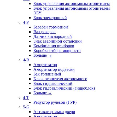
Блок управления автономным отопителем
Блок управления автономным отопителем
ЭБУ
Блок электронный
4-P
Барабан тормозной
Вал рокеров
Датчик кислородный
Знак аварийной остановки
Комбинация приборов
Коробка отбора мощности
Больше
→
4-R
Амортизатор
Амортизатор подвески
Бак топливный
Бачок отопителя автономного
Блок гидравлический
Блок гидравлический (гидроблок)
Больше
→
4-T
Редуктор рулевой (ГУР)
5-G
Активатор замка двери
Амортизатор