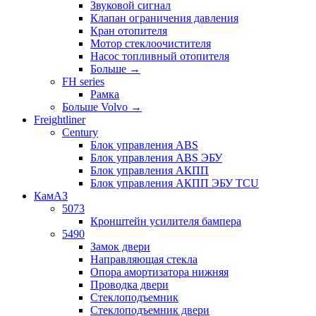
Звуковой сигнал
Клапан ограничения давления
Кран отопителя
Мотор стеклоочистителя
Насос топливный отопителя
Больше
→
FH series
Рамка
Больше Volvo
→
Freightliner
Century
Блок управления ABS
Блок управления ABS ЭБУ
Блок управления АКПП
Блок управления АКПП ЭБУ TCU
КамАЗ
5073
Кронштейн усилителя бампера
5490
Замок двери
Направляющая стекла
Опора амортизатора нижняя
Проводка двери
Стеклоподъемник
Стеклоподъемник двери