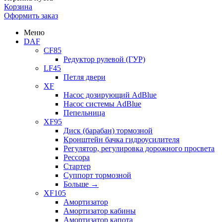
Корзина
Оформить заказ
Меню
DAF
CF85
Редуктор рулевой (ГУР)
LF45
Петля двери
XF
Насос дозирующий AdBlue
Насос системы AdBlue
Пепельница
XF95
Диск (барабан) тормозной
Кронштейн бачка гидроусилителя
Регулятор, регулировка дорожного просвета
Рессора
Стартер
Суппорт тормозной
Больше
→
XF105
Амортизатор
Амортизатор кабины
Амортизатор капота