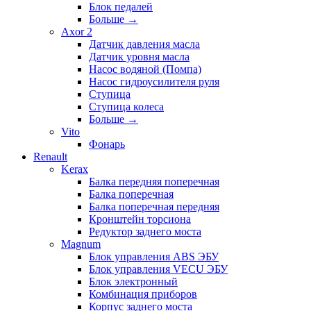
Блок педалей
Больше
→
Axor 2
Датчик давления масла
Датчик уровня масла
Насос водяной (Помпа)
Насос гидроусилителя руля
Ступица
Ступица колеса
Больше
→
Vito
Фонарь
Renault
Kerax
Балка передняя поперечная
Балка поперечная
Балка поперечная передняя
Кронштейн торсиона
Редуктор заднего моста
Magnum
Блок управления ABS ЭБУ
Блок управления VECU ЭБУ
Блок электронный
Комбинация приборов
Корпус заднего моста