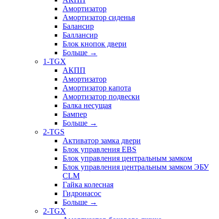
Амортизатор
Амортизатор сиденья
Балансир
Баллансир
Блок кнопок двери
Больше
→
1-TGX
АКПП
Амортизатор
Амортизатор капота
Амортизатор подвески
Балка несущая
Бампер
Больше
→
2-TGS
Активатор замка двери
Блок управления EBS
Блок управления центральным замком
Блок управления центральным замком ЭБУ
CLM
Гайка колесная
Гидронасос
Больше
→
2-TGX