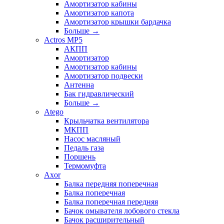
Амортизатор кабины
Амортизатор капота
Амортизатор крышки бардачка
Больше
→
Actros MP5
АКПП
Амортизатор
Амортизатор кабины
Амортизатор подвески
Антенна
Бак гидравлический
Больше
→
Atego
Крыльчатка вентилятора
МКПП
Насос масляный
Педаль газа
Поршень
Термомуфта
Axor
Балка передняя поперечная
Балка поперечная
Балка поперечная передняя
Бачок омывателя лобового стекла
Бачок расширительный