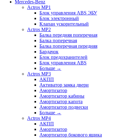
Mercedes-Benz
Actros MP1
Блок управления ABS ЭБУ
Блок электронный
Клапан ускорительный
Actros MP2
Балка передняя поперечная
Балка поперечная
Балка поперечная передняя
Бардачок
Блок предохранителей
Блок управления ABS
Больше
→
Actros MP3
АКПП
Активатор замка двери
Амортизатор
Амортизатор кабины
Амортизатор капота
Амортизатор подвески
Больше
→
Actros MP4
АКПП
Амортизатор
Амортизатор бокового ящика