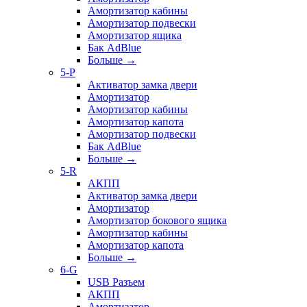
Амортизатор кабины
Амортизатор подвески
Амортизатор ящика
Бак AdBlue
Больше
→
5-P
Активатор замка двери
Амортизатор
Амортизатор кабины
Амортизатор капота
Амортизатор подвески
Бак AdBlue
Больше
→
5-R
АКПП
Активатор замка двери
Амортизатор
Амортизатор бокового ящика
Амортизатор кабины
Амортизатор капота
Больше
→
6-G
USB Разъем
АКПП
Амортизатор