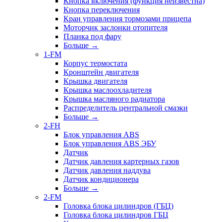
Кнопка включения (функция неизвестна)
Кнопка переключения
Кран управления тормозами прицепа
Моторчик заслонки отопителя
Планка под фару
Больше
→
1-FM
Корпус термостата
Кронштейн двигателя
Крышка двигателя
Крышка маслоохладителя
Крышка масляного радиатора
Распределитель центральной смазки
Больше
→
2-FH
Блок управления ABS
Блок управления ABS ЭБУ
Датчик
Датчик давления картерных газов
Датчик давления наддува
Датчик кондиционера
Больше
→
2-FM
Головка блока цилиндров (ГБЦ)
Головка блока цилиндров ГБЦ