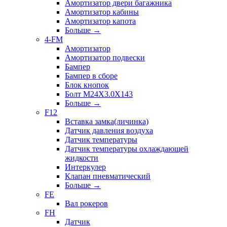
Амортизатор двери багажника
Амортизатор кабины
Амортизатор капота
Больше
→
4-FM
Амортизатор
Амортизатор подвески
Бампер
Бампер в сборе
Блок кнопок
Болт M24X3.0X143
Больше
→
F12
Вставка замка(личинка)
Датчик давления воздуха
Датчик температуры
Датчик температуры охлаждающей
жидкости
Интеркулер
Клапан пневматический
Больше
→
FE
Вал рокеров
FH
Датчик