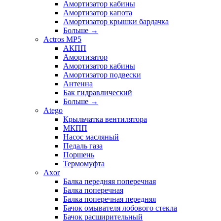
Амортизатор кабины
Амортизатор капота
Амортизатор крышки бардачка
Больше
→
Actros MP5
АКПП
Амортизатор
Амортизатор кабины
Амортизатор подвески
Антенна
Бак гидравлический
Больше
→
Atego
Крыльчатка вентилятора
МКПП
Насос масляный
Педаль газа
Поршень
Термомуфта
Axor
Балка передняя поперечная
Балка поперечная
Балка поперечная передняя
Бачок омывателя лобового стекла
Бачок расширительный