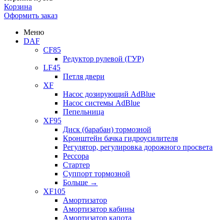
Корзина
Оформить заказ
Меню
DAF
CF85
Редуктор рулевой (ГУР)
LF45
Петля двери
XF
Насос дозирующий AdBlue
Насос системы AdBlue
Пепельница
XF95
Диск (барабан) тормозной
Кронштейн бачка гидроусилителя
Регулятор, регулировка дорожного просвета
Рессора
Стартер
Суппорт тормозной
Больше
→
XF105
Амортизатор
Амортизатор кабины
Амортизатор капота