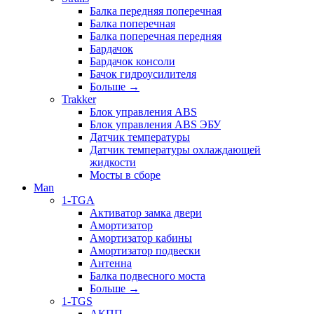
Балка передняя поперечная
Балка поперечная
Балка поперечная передняя
Бардачок
Бардачок консоли
Бачок гидроусилителя
Больше
→
Trakker
Блок управления ABS
Блок управления ABS ЭБУ
Датчик температуры
Датчик температуры охлаждающей
жидкости
Мосты в сборе
Man
1-TGA
Активатор замка двери
Амортизатор
Амортизатор кабины
Амортизатор подвески
Антенна
Балка подвесного моста
Больше
→
1-TGS
АКПП