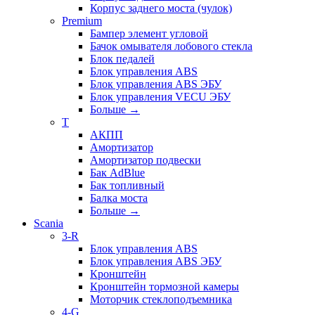
Корпус заднего моста (чулок)
Premium
Бампер элемент угловой
Бачок омывателя лобового стекла
Блок педалей
Блок управления ABS
Блок управления ABS ЭБУ
Блок управления VECU ЭБУ
Больше
→
T
АКПП
Амортизатор
Амортизатор подвески
Бак AdBlue
Бак топливный
Балка моста
Больше
→
Scania
3-R
Блок управления ABS
Блок управления ABS ЭБУ
Кронштейн
Кронштейн тормозной камеры
Моторчик стеклоподъемника
4-G