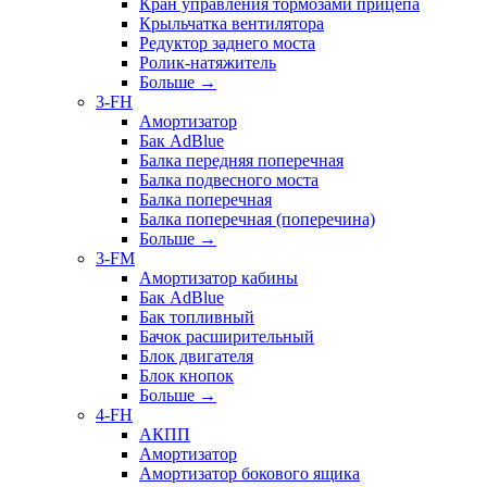
Кран управления тормозами прицепа
Крыльчатка вентилятора
Редуктор заднего моста
Ролик-натяжитель
Больше
→
3-FH
Амортизатор
Бак AdBlue
Балка передняя поперечная
Балка подвесного моста
Балка поперечная
Балка поперечная (поперечина)
Больше
→
3-FM
Амортизатор кабины
Бак AdBlue
Бак топливный
Бачок расширительный
Блок двигателя
Блок кнопок
Больше
→
4-FH
АКПП
Амортизатор
Амортизатор бокового ящика