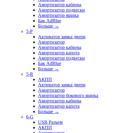
Амортизатор кабины
Амортизатор подвески
Амортизатор ящика
Бак AdBlue
Больше
→
5-P
Активатор замка двери
Амортизатор
Амортизатор кабины
Амортизатор капота
Амортизатор подвески
Бак AdBlue
Больше
→
5-R
АКПП
Активатор замка двери
Амортизатор
Амортизатор бокового ящика
Амортизатор кабины
Амортизатор капота
Больше
→
6-G
USB Разъем
АКПП
Амортизатор