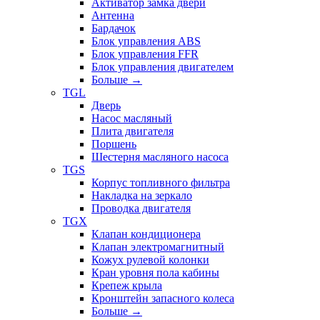
Активатор замка двери
Антенна
Бардачок
Блок управления ABS
Блок управления FFR
Блок управления двигателем
Больше
→
TGL
Дверь
Насос масляный
Плита двигателя
Поршень
Шестерня масляного насоса
TGS
Корпус топливного фильтра
Накладка на зеркало
Проводка двигателя
TGX
Клапан кондиционера
Клапан электромагнитный
Кожух рулевой колонки
Кран уровня пола кабины
Крепеж крыла
Кронштейн запасного колеса
Больше
→