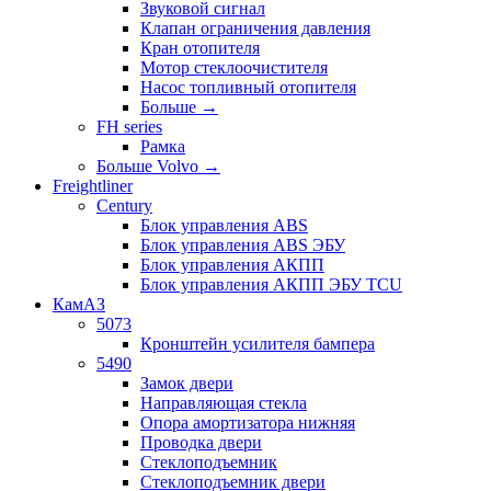
Звуковой сигнал
Клапан ограничения давления
Кран отопителя
Мотор стеклоочистителя
Насос топливный отопителя
Больше
→
FH series
Рамка
Больше Volvo
→
Freightliner
Century
Блок управления ABS
Блок управления ABS ЭБУ
Блок управления АКПП
Блок управления АКПП ЭБУ TCU
КамАЗ
5073
Кронштейн усилителя бампера
5490
Замок двери
Направляющая стекла
Опора амортизатора нижняя
Проводка двери
Стеклоподъемник
Стеклоподъемник двери