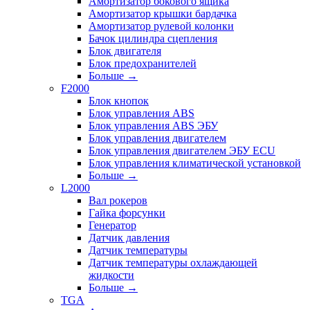
Амортизатор бокового ящика
Амортизатор крышки бардачка
Амортизатор рулевой колонки
Бачок цилиндра сцепления
Блок двигателя
Блок предохранителей
Больше
→
F2000
Блок кнопок
Блок управления ABS
Блок управления ABS ЭБУ
Блок управления двигателем
Блок управления двигателем ЭБУ ECU
Блок управления климатической установкой
Больше
→
L2000
Вал рокеров
Гайка форсунки
Генератор
Датчик давления
Датчик температуры
Датчик температуры охлаждающей
жидкости
Больше
→
TGA