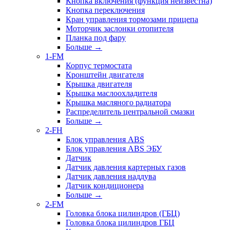
Кнопка включения (функция неизвестна)
Кнопка переключения
Кран управления тормозами прицепа
Моторчик заслонки отопителя
Планка под фару
Больше
→
1-FM
Корпус термостата
Кронштейн двигателя
Крышка двигателя
Крышка маслоохладителя
Крышка масляного радиатора
Распределитель центральной смазки
Больше
→
2-FH
Блок управления ABS
Блок управления ABS ЭБУ
Датчик
Датчик давления картерных газов
Датчик давления наддува
Датчик кондиционера
Больше
→
2-FM
Головка блока цилиндров (ГБЦ)
Головка блока цилиндров ГБЦ