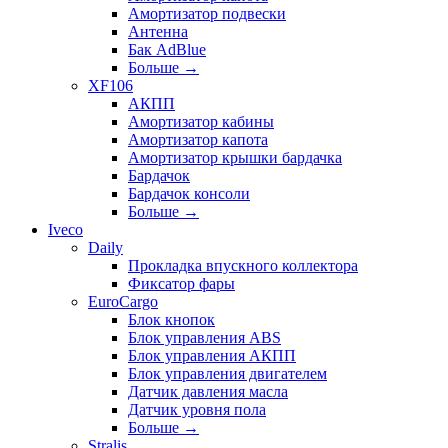
Амортизатор подвески
Антенна
Бак AdBlue
Больше
→
XF106
АКПП
Амортизатор кабины
Амортизатор капота
Амортизатор крышки бардачка
Бардачок
Бардачок консоли
Больше
→
Iveco
Daily
Прокладка впускного коллектора
Фиксатор фары
EuroCargo
Блок кнопок
Блок управления ABS
Блок управления АКПП
Блок управления двигателем
Датчик давления масла
Датчик уровня пола
Больше
→
Stralis