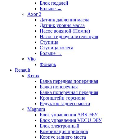
Блок педалей
Больше
→
Axor 2
Датчик давления масла
Датчик уровня масла
Насос водяной (Помпа)
Насос гидроусилителя руля
Ступица
Ступица колеса
Больше
→
Vito
Фонарь
Renault
Kerax
Балка передняя поперечная
Балка поперечная
Балка поперечная передняя
Кронштейн торсиона
Редуктор заднего моста
Magnum
Блок управления ABS ЭБУ
Блок управления VECU ЭБУ
Блок электронный
Комбинация приборов
Корпус заднего моста