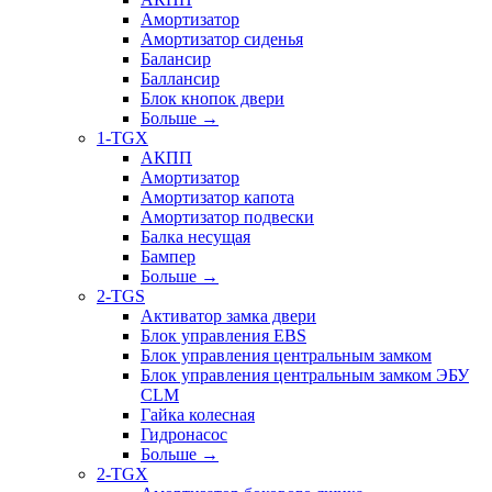
Амортизатор
Амортизатор сиденья
Балансир
Баллансир
Блок кнопок двери
Больше
→
1-TGX
АКПП
Амортизатор
Амортизатор капота
Амортизатор подвески
Балка несущая
Бампер
Больше
→
2-TGS
Активатор замка двери
Блок управления EBS
Блок управления центральным замком
Блок управления центральным замком ЭБУ
CLM
Гайка колесная
Гидронасос
Больше
→
2-TGX