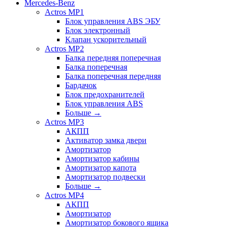
Mercedes-Benz
Actros MP1
Блок управления ABS ЭБУ
Блок электронный
Клапан ускорительный
Actros MP2
Балка передняя поперечная
Балка поперечная
Балка поперечная передняя
Бардачок
Блок предохранителей
Блок управления ABS
Больше
→
Actros MP3
АКПП
Активатор замка двери
Амортизатор
Амортизатор кабины
Амортизатор капота
Амортизатор подвески
Больше
→
Actros MP4
АКПП
Амортизатор
Амортизатор бокового ящика