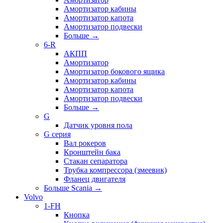
Амортизатор кабины
Амортизатор капота
Амортизатор подвески
Больше
→
6-R
АКПП
Амортизатор
Амортизатор бокового ящика
Амортизатор кабины
Амортизатор капота
Амортизатор подвески
Больше
→
G
Датчик уровня пола
G серия
Вал рокеров
Кронштейн бака
Стакан сепаратора
Трубка компрессора (змеевик)
Фланец двигателя
Больше Scania
→
Volvo
1-FH
Кнопка