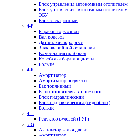
Блок управления автономным отопителем
Блок управления автономным отопителем
ЭБУ
Блок электронный
4-P
Барабан тормозной
Вал рокеров
Датчик кислородный
Знак аварийной остановки
Комбинация приборов
Коробка отбора мощности
Больше
→
4-R
Амортизатор
Амортизатор подвески
Бак топливный
Бачок отопителя автономного
Блок гидравлический
Блок гидравлический (гидроблок)
Больше
→
4-T
Редуктор рулевой (ГУР)
5-G
Активатор замка двери
Амортизатор