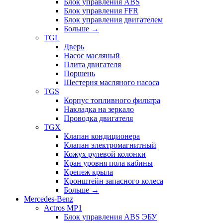
Блок управления ABS
Блок управления FFR
Блок управления двигателем
Больше
→
TGL
Дверь
Насос масляный
Плита двигателя
Поршень
Шестерня масляного насоса
TGS
Корпус топливного фильтра
Накладка на зеркало
Проводка двигателя
TGX
Клапан кондиционера
Клапан электромагнитный
Кожух рулевой колонки
Кран уровня пола кабины
Крепеж крыла
Кронштейн запасного колеса
Больше
→
Mercedes-Benz
Actros MP1
Блок управления ABS ЭБУ