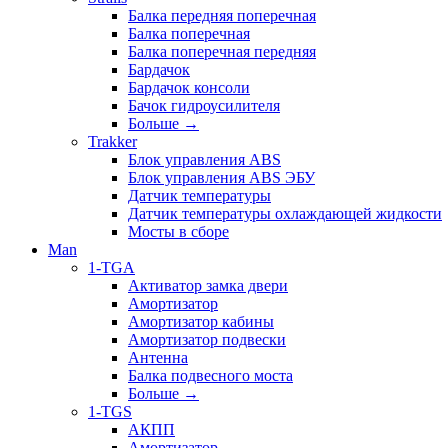
Балка передняя поперечная
Балка поперечная
Балка поперечная передняя
Бардачок
Бардачок консоли
Бачок гидроусилителя
Больше
→
Trakker
Блок управления ABS
Блок управления ABS ЭБУ
Датчик температуры
Датчик температуры охлаждающей жидкости
Мосты в сборе
Man
1-TGA
Активатор замка двери
Амортизатор
Амортизатор кабины
Амортизатор подвески
Антенна
Балка подвесного моста
Больше
→
1-TGS
АКПП
Амортизатор