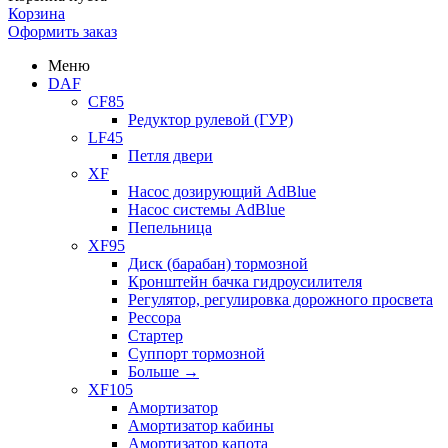
Корзина
Оформить заказ
Меню
DAF
CF85
Редуктор рулевой (ГУР)
LF45
Петля двери
XF
Насос дозирующий AdBlue
Насос системы AdBlue
Пепельница
XF95
Диск (барабан) тормозной
Кронштейн бачка гидроусилителя
Регулятор, регулировка дорожного просвета
Рессора
Стартер
Суппорт тормозной
Больше
→
XF105
Амортизатор
Амортизатор кабины
Амортизатор капота