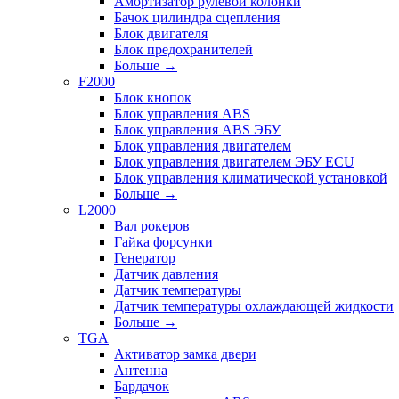
Амортизатор рулевой колонки
Бачок цилиндра сцепления
Блок двигателя
Блок предохранителей
Больше
→
F2000
Блок кнопок
Блок управления ABS
Блок управления ABS ЭБУ
Блок управления двигателем
Блок управления двигателем ЭБУ ECU
Блок управления климатической установкой
Больше
→
L2000
Вал рокеров
Гайка форсунки
Генератор
Датчик давления
Датчик температуры
Датчик температуры охлаждающей жидкости
Больше
→
TGA
Активатор замка двери
Антенна
Бардачок