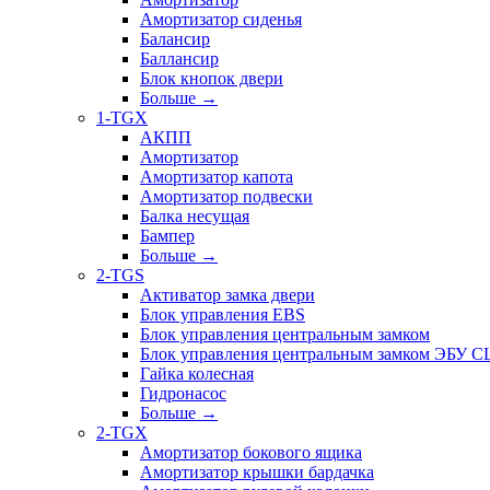
Амортизатор сиденья
Балансир
Баллансир
Блок кнопок двери
Больше
→
1-TGX
АКПП
Амортизатор
Амортизатор капота
Амортизатор подвески
Балка несущая
Бампер
Больше
→
2-TGS
Активатор замка двери
Блок управления EBS
Блок управления центральным замком
Блок управления центральным замком ЭБУ 
Гайка колесная
Гидронасос
Больше
→
2-TGX
Амортизатор бокового ящика
Амортизатор крышки бардачка