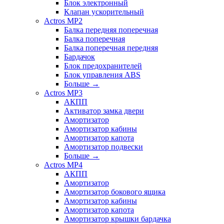
Блок электронный
Клапан ускорительный
Actros MP2
Балка передняя поперечная
Балка поперечная
Балка поперечная передняя
Бардачок
Блок предохранителей
Блок управления ABS
Больше
→
Actros MP3
АКПП
Активатор замка двери
Амортизатор
Амортизатор кабины
Амортизатор капота
Амортизатор подвески
Больше
→
Actros MP4
АКПП
Амортизатор
Амортизатор бокового ящика
Амортизатор кабины
Амортизатор капота
Амортизатор крышки бардачка