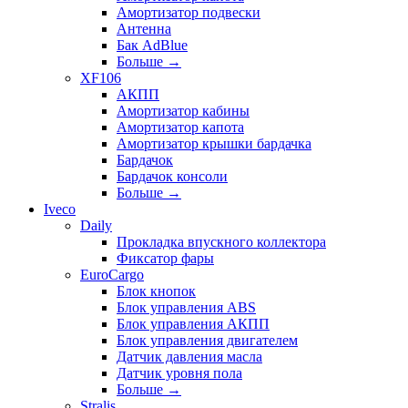
Амортизатор подвески
Антенна
Бак AdBlue
Больше
→
XF106
АКПП
Амортизатор кабины
Амортизатор капота
Амортизатор крышки бардачка
Бардачок
Бардачок консоли
Больше
→
Iveco
Daily
Прокладка впускного коллектора
Фиксатор фары
EuroCargo
Блок кнопок
Блок управления ABS
Блок управления АКПП
Блок управления двигателем
Датчик давления масла
Датчик уровня пола
Больше
→
Stralis