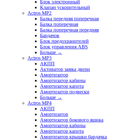
Блок электронный
Клапан ускорительный
Actros MP2
Балка передняя поперечная
Балка поперечная
Балка поперечная передняя
Бардачок
Блок предохранителей
Блок управления ABS
Больше
→
Actros MP3
АКПП
Активатор замка двери
Амортизатор
Амортизатор кабины
Амортизатор капота
Амортизатор подвески
Больше
→
Actros MP4
АКПП
Амортизатор
Амортизатор бокового ящика
Амортизатор кабины
Амортизатор капота
Амортизатор крышки бардачка