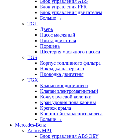
Блок управления ABS
Блок управления FFR
Блок управления двигателем
Больше
→
TGL
Дверь
Насос масляный
Плита двигателя
Поршень
Шестерня масляного насоса
TGS
Корпус топливного фильтра
Накладка на зеркало
Проводка двигателя
TGX
Клапан кондиционера
Клапан электромагнитный
Кожух рулевой колонки
Кран уровня пола кабины
Крепеж крыла
Кронштейн запасного колеса
Больше
→
Mercedes-Benz
Actros MP1
Блок управления ABS ЭБУ