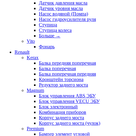
Датчик давления масла
Датчик уровня масла
Насос водяной (Помпа)
Насос гидроусилителя руля
Ступица
Ступица колеса
Больше
→
Vito
Фонарь
Renault
Kerax
Балка передняя поперечная
Балка поперечная
Балка поперечная передняя
Кронштейн торсиона
Редуктор заднего моста
Magnum
Блок управления ABS ЭБУ
Блок управления VECU ЭБУ
Блок электронный
Комбинация приборов
Корпус заднего моста
Корпус заднего моста (чулок)
Premium
Бампер элемент угловой