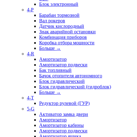
Блок электронный
4-P
Барабан тормозной
Вал рокеров
Датчик кислородный
Знак аварийной остановки
Комбинация приборов
Коробка отбора мощности
Больше
→
4-R
Амортизатор
Амортизатор подвески
Бак топливный
Бачок отопителя автономного
Блок гидравлический
Блок гидравлический (гидроблок)
Больше
→
4-T
Редуктор рулевой (ГУР)
5-G
Активатор замка двери
Амортизатор
Амортизатор кабины
Амортизатор подвески
Амортизатор ящика