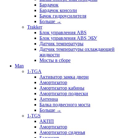
Бардачок
Бардачок консоли
Бачок гидроусилителя
Больше
→
Trakker
Блок управления ABS
Блок управления ABS ЭБУ
Датчик температуры
Датчик температуры охлаждающей
жидкости
Мосты в сборе
Man
1-TGA
Активатор замка двери
Амортизатор
Амортизатор кабины
Амортизатор подвески
Антенна
Балка подвесного моста
Больше
→
1-TGS
АКПП
Амортизатор
Амортизатор сиденья
Балансир