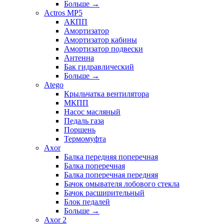
Больше
→
Actros MP5
АКПП
Амортизатор
Амортизатор кабины
Амортизатор подвески
Антенна
Бак гидравлический
Больше
→
Atego
Крыльчатка вентилятора
МКПП
Насос масляный
Педаль газа
Поршень
Термомуфта
Axor
Балка передняя поперечная
Балка поперечная
Балка поперечная передняя
Бачок омывателя лобового стекла
Бачок расширительный
Блок педалей
Больше
→
Axor 2