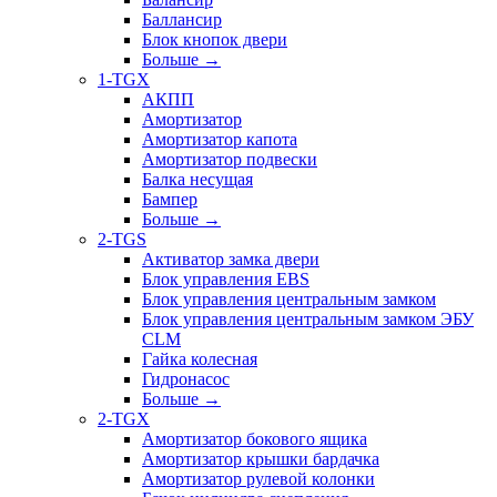
Баллансир
Блок кнопок двери
Больше
→
1-TGX
АКПП
Амортизатор
Амортизатор капота
Амортизатор подвески
Балка несущая
Бампер
Больше
→
2-TGS
Активатор замка двери
Блок управления EBS
Блок управления центральным замком
Блок управления центральным замком ЭБУ
CLM
Гайка колесная
Гидронасос
Больше
→
2-TGX
Амортизатор бокового ящика
Амортизатор крышки бардачка
Амортизатор рулевой колонки