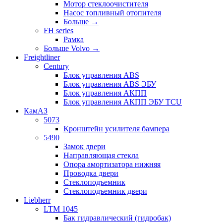
Мотор стеклоочистителя
Насос топливный отопителя
Больше
→
FH series
Рамка
Больше Volvo
→
Freightliner
Century
Блок управления ABS
Блок управления ABS ЭБУ
Блок управления АКПП
Блок управления АКПП ЭБУ TCU
КамАЗ
5073
Кронштейн усилителя бампера
5490
Замок двери
Направляющая стекла
Опора амортизатора нижняя
Проводка двери
Стеклоподъемник
Стеклоподъемник двери
Liebherr
LTM 1045
Бак гидравлический (гидробак)