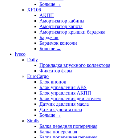
Больше
→
XF106
АКПП
Амортизатор кабины
Амортизатор капота
Амортизатор крышки бардачка
Бардачок
Бардачок консоли
Больше
→
Iveco
Daily
Прокладка впускного коллектора
Фиксатор фары
EuroCargo
Блок кнопок
Блок управления ABS
Блок управления АКПП
Блок управления двигателем
Датчик давления масла
Датчик уровня пола
Больше
→
Stralis
Балка передняя поперечная
Балка поперечная
Балка поперечная передняя