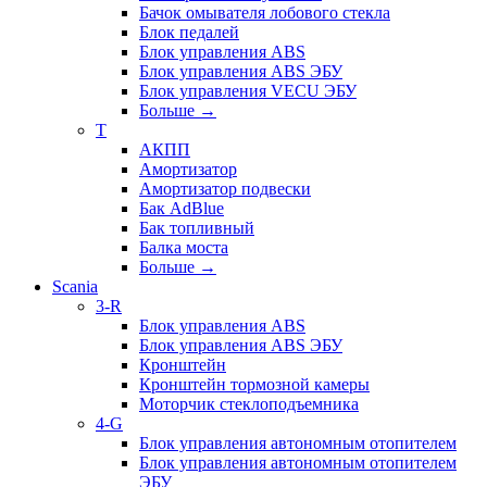
Бачок омывателя лобового стекла
Блок педалей
Блок управления ABS
Блок управления ABS ЭБУ
Блок управления VECU ЭБУ
Больше
→
T
АКПП
Амортизатор
Амортизатор подвески
Бак AdBlue
Бак топливный
Балка моста
Больше
→
Scania
3-R
Блок управления ABS
Блок управления ABS ЭБУ
Кронштейн
Кронштейн тормозной камеры
Моторчик стеклоподъемника
4-G
Блок управления автономным отопителем
Блок управления автономным отопителем
ЭБУ