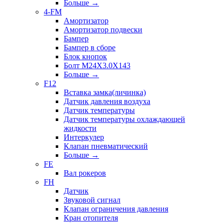
Больше
→
4-FM
Амортизатор
Амортизатор подвески
Бампер
Бампер в сборе
Блок кнопок
Болт M24X3.0X143
Больше
→
F12
Вставка замка(личинка)
Датчик давления воздуха
Датчик температуры
Датчик температуры охлаждающей
жидкости
Интеркулер
Клапан пневматический
Больше
→
FE
Вал рокеров
FH
Датчик
Звуковой сигнал
Клапан ограничения давления
Кран отопителя