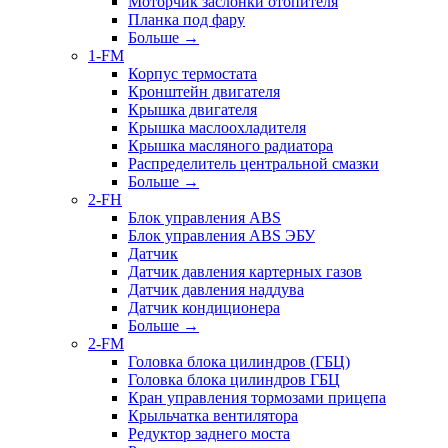
Моторчик заслонки отопителя
Планка под фару
Больше
→
1-FM
Корпус термостата
Кронштейн двигателя
Крышка двигателя
Крышка маслоохладителя
Крышка масляного радиатора
Распределитель центральной смазки
Больше
→
2-FH
Блок управления ABS
Блок управления ABS ЭБУ
Датчик
Датчик давления картерных газов
Датчик давления наддува
Датчик кондиционера
Больше
→
2-FM
Головка блока цилиндров (ГБЦ)
Головка блока цилиндров ГБЦ
Кран управления тормозами прицепа
Крыльчатка вентилятора
Редуктор заднего моста