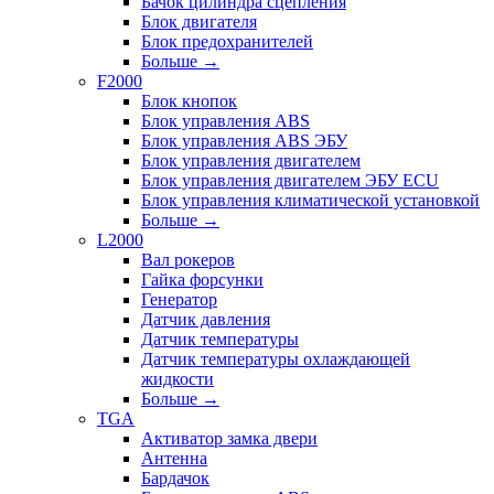
Бачок цилиндра сцепления
Блок двигателя
Блок предохранителей
Больше
→
F2000
Блок кнопок
Блок управления ABS
Блок управления ABS ЭБУ
Блок управления двигателем
Блок управления двигателем ЭБУ ECU
Блок управления климатической установкой
Больше
→
L2000
Вал рокеров
Гайка форсунки
Генератор
Датчик давления
Датчик температуры
Датчик температуры охлаждающей
жидкости
Больше
→
TGA
Активатор замка двери
Антенна
Бардачок