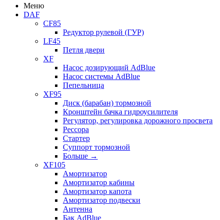
Меню
DAF
CF85
Редуктор рулевой (ГУР)
LF45
Петля двери
XF
Насос дозирующий AdBlue
Насос системы AdBlue
Пепельница
XF95
Диск (барабан) тормозной
Кронштейн бачка гидроусилителя
Регулятор, регулировка дорожного просвета
Рессора
Стартер
Суппорт тормозной
Больше
→
XF105
Амортизатор
Амортизатор кабины
Амортизатор капота
Амортизатор подвески
Антенна
Бак AdBlue