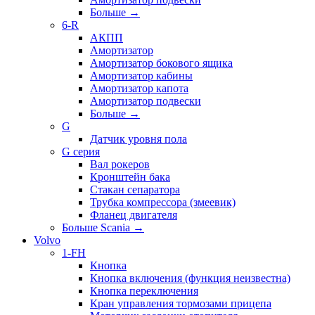
Больше
→
6-R
АКПП
Амортизатор
Амортизатор бокового ящика
Амортизатор кабины
Амортизатор капота
Амортизатор подвески
Больше
→
G
Датчик уровня пола
G серия
Вал рокеров
Кронштейн бака
Стакан сепаратора
Трубка компрессора (змеевик)
Фланец двигателя
Больше Scania
→
Volvo
1-FH
Кнопка
Кнопка включения (функция неизвестна)
Кнопка переключения
Кран управления тормозами прицепа