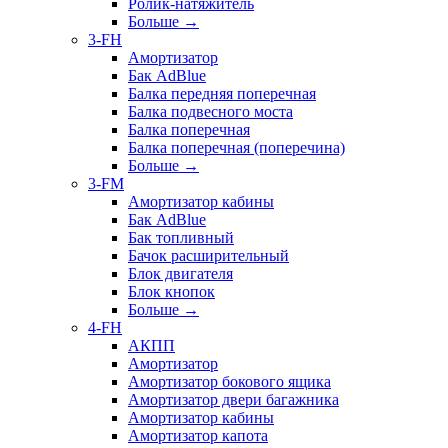
Ролик-натяжитель
Больше
→
3-FH
Амортизатор
Бак AdBlue
Балка передняя поперечная
Балка подвесного моста
Балка поперечная
Балка поперечная (поперечина)
Больше
→
3-FM
Амортизатор кабины
Бак AdBlue
Бак топливный
Бачок расширительный
Блок двигателя
Блок кнопок
Больше
→
4-FH
АКПП
Амортизатор
Амортизатор бокового ящика
Амортизатор двери багажника
Амортизатор кабины
Амортизатор капота