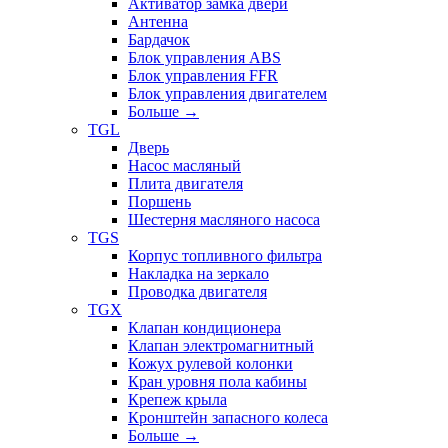
Активатор замка двери
Антенна
Бардачок
Блок управления ABS
Блок управления FFR
Блок управления двигателем
Больше
→
TGL
Дверь
Насос масляный
Плита двигателя
Поршень
Шестерня масляного насоса
TGS
Корпус топливного фильтра
Накладка на зеркало
Проводка двигателя
TGX
Клапан кондиционера
Клапан электромагнитный
Кожух рулевой колонки
Кран уровня пола кабины
Крепеж крыла
Кронштейн запасного колеса
Больше
→