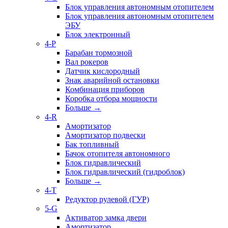
Блок управления автономным отопителем
Блок управления автономным отопителем
ЭБУ
Блок электронный
4-P
Барабан тормозной
Вал рокеров
Датчик кислородный
Знак аварийной остановки
Комбинация приборов
Коробка отбора мощности
Больше
→
4-R
Амортизатор
Амортизатор подвески
Бак топливный
Бачок отопителя автономного
Блок гидравлический
Блок гидравлический (гидроблок)
Больше
→
4-T
Редуктор рулевой (ГУР)
5-G
Активатор замка двери
Амортизатор