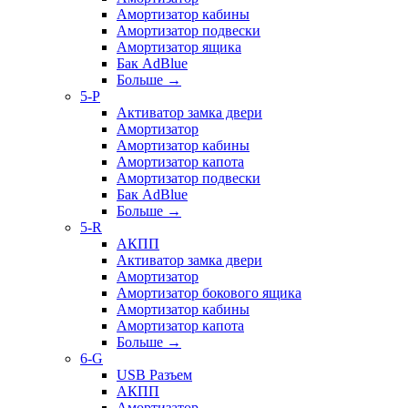
Амортизатор кабины
Амортизатор подвески
Амортизатор ящика
Бак AdBlue
Больше
→
5-P
Активатор замка двери
Амортизатор
Амортизатор кабины
Амортизатор капота
Амортизатор подвески
Бак AdBlue
Больше
→
5-R
АКПП
Активатор замка двери
Амортизатор
Амортизатор бокового ящика
Амортизатор кабины
Амортизатор капота
Больше
→
6-G
USB Разъем
АКПП
Амортизатор