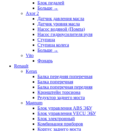
Блок педалей
Больше
→
Axor 2
Датчик давления масла
Датчик уровня масла
Насос водяной (Помпа)
Насос гидроусилителя руля
Ступица
Ступица колеса
Больше
→
Vito
Фонарь
Renault
Kerax
Балка передняя поперечная
Балка поперечная
Балка поперечная передняя
Кронштейн торсиона
Редуктор заднего моста
Magnum
Блок управления ABS ЭБУ
Блок управления VECU ЭБУ
Блок электронный
Комбинация приборов
Корпус заднего моста