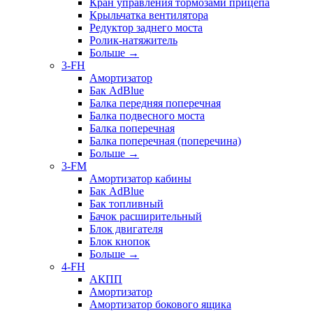
Кран управления тормозами прицепа
Крыльчатка вентилятора
Редуктор заднего моста
Ролик-натяжитель
Больше
→
3-FH
Амортизатор
Бак AdBlue
Балка передняя поперечная
Балка подвесного моста
Балка поперечная
Балка поперечная (поперечина)
Больше
→
3-FM
Амортизатор кабины
Бак AdBlue
Бак топливный
Бачок расширительный
Блок двигателя
Блок кнопок
Больше
→
4-FH
АКПП
Амортизатор
Амортизатор бокового ящика