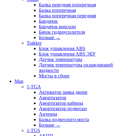
Балка передняя поперечная
Балка поперечная
Балка поперечная передняя
Бардачок
Бардачок консоли
Бачок гидроусилителя
Больше
→
Trakker
Блок управления ABS
Блок управления ABS ЭБУ
Датчик температуры
Датчик температуры охлаждающей
жидкости
Мосты в сборе
Man
1-TGA
Активатор замка двери
Амортизатор
Амортизатор кабины
Амортизатор подвески
Антенна
Балка подвесного моста
Больше
→
1-TGS
АКПП