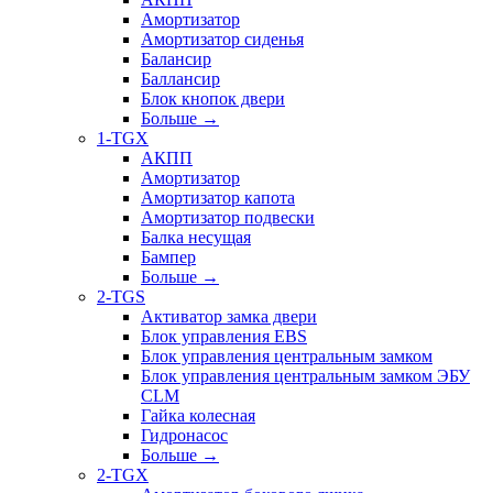
Амортизатор
Амортизатор сиденья
Балансир
Баллансир
Блок кнопок двери
Больше
→
1-TGX
АКПП
Амортизатор
Амортизатор капота
Амортизатор подвески
Балка несущая
Бампер
Больше
→
2-TGS
Активатор замка двери
Блок управления EBS
Блок управления центральным замком
Блок управления центральным замком ЭБУ
CLM
Гайка колесная
Гидронасос
Больше
→
2-TGX