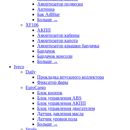
Амортизатор подвески
Антенна
Бак AdBlue
Больше
→
XF106
АКПП
Амортизатор кабины
Амортизатор капота
Амортизатор крышки бардачка
Бардачок
Бардачок консоли
Больше
→
Iveco
Daily
Прокладка впускного коллектора
Фиксатор фары
EuroCargo
Блок кнопок
Блок управления ABS
Блок управления АКПП
Блок управления двигателем
Датчик давления масла
Датчик уровня пола
Больше
→
Stralis