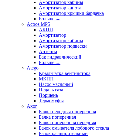
Амортизатор кабины
Амортизатор капота
Амортизатор крышки бардачка
Больше
→
Actros MP5
АКПП
Амортизатор
Амортизатор кабины
Амортизатор подвески
Антенна
Бак гидравлический
Больше
→
Atego
Крыльчатка вентилятора
МКПП
Насос масляный
Педаль газа
Поршень
Термомуфта
Axor
Балка передняя поперечная
Балка поперечная
Балка поперечная передняя
Бачок омывателя лобового стекла
Бачок расширительный