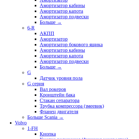
Амортизатор кабины
Амортизатор капота
Амортизатор подвески
Больше
→
6-R
АКПП
Амортизатор
Амортизатор бокового ящика
Амортизатор кабины
Амортизатор капота
Амортизатор подвески
Больше
→
G
Датчик уровня пола
G серия
Вал рокеров
Кронштейн бака
Стакан сепаратора
Трубка компрессора (змеевик)
Фланец двигателя
Больше Scania
→
Volvo
1-FH
Кнопка