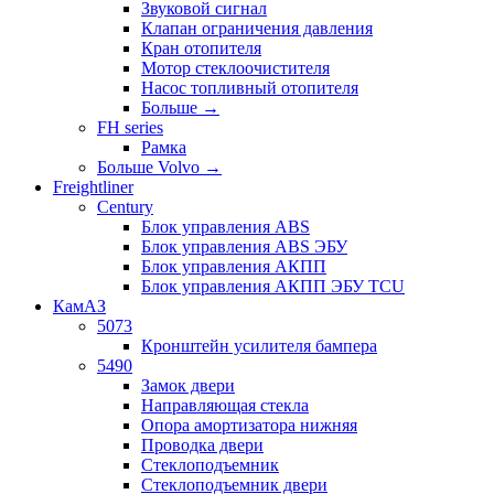
Звуковой сигнал
Клапан ограничения давления
Кран отопителя
Мотор стеклоочистителя
Насос топливный отопителя
Больше
→
FH series
Рамка
Больше Volvo
→
Freightliner
Century
Блок управления ABS
Блок управления ABS ЭБУ
Блок управления АКПП
Блок управления АКПП ЭБУ TCU
КамАЗ
5073
Кронштейн усилителя бампера
5490
Замок двери
Направляющая стекла
Опора амортизатора нижняя
Проводка двери
Стеклоподъемник
Стеклоподъемник двери