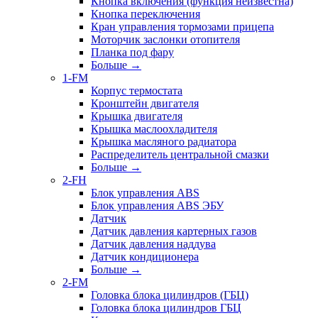
Кнопка включения (функция неизвестна)
Кнопка переключения
Кран управления тормозами прицепа
Моторчик заслонки отопителя
Планка под фару
Больше
→
1-FM
Корпус термостата
Кронштейн двигателя
Крышка двигателя
Крышка маслоохладителя
Крышка масляного радиатора
Распределитель центральной смазки
Больше
→
2-FH
Блок управления ABS
Блок управления ABS ЭБУ
Датчик
Датчик давления картерных газов
Датчик давления наддува
Датчик кондиционера
Больше
→
2-FM
Головка блока цилиндров (ГБЦ)
Головка блока цилиндров ГБЦ