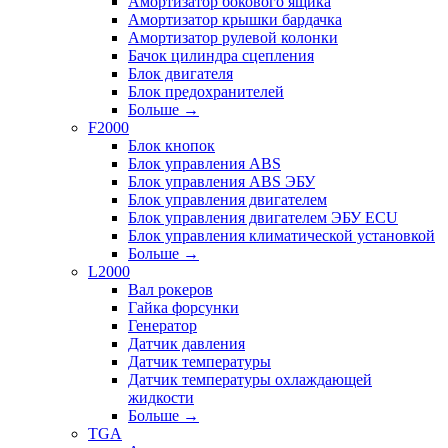
Амортизатор бокового ящика
Амортизатор крышки бардачка
Амортизатор рулевой колонки
Бачок цилиндра сцепления
Блок двигателя
Блок предохранителей
Больше
→
F2000
Блок кнопок
Блок управления ABS
Блок управления ABS ЭБУ
Блок управления двигателем
Блок управления двигателем ЭБУ ECU
Блок управления климатической установкой
Больше
→
L2000
Вал рокеров
Гайка форсунки
Генератор
Датчик давления
Датчик температуры
Датчик температуры охлаждающей
жидкости
Больше
→
TGA