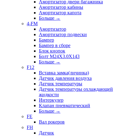
Амортизатор двери багажника
Амортизатор кабины
Амортизатор капота
Больше
→
4-FM
Амортизатор
Амортизатор подвески
Бампер
Бампер в сборе
Блок кнопок
Болт M24X3.0X143
Больше
→
F12
Вставка замка(личинка)
Датчик давления воздуха
Датчик температуры
Датчик температуры охлаждающей
жидкости
Интеркулер
Клапан пневматический
Больше
→
FE
Вал рокеров
FH
Датчик