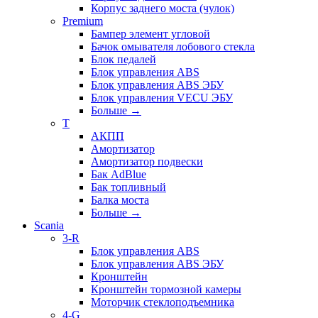
Корпус заднего моста (чулок)
Premium
Бампер элемент угловой
Бачок омывателя лобового стекла
Блок педалей
Блок управления ABS
Блок управления ABS ЭБУ
Блок управления VECU ЭБУ
Больше
→
T
АКПП
Амортизатор
Амортизатор подвески
Бак AdBlue
Бак топливный
Балка моста
Больше
→
Scania
3-R
Блок управления ABS
Блок управления ABS ЭБУ
Кронштейн
Кронштейн тормозной камеры
Моторчик стеклоподъемника
4-G