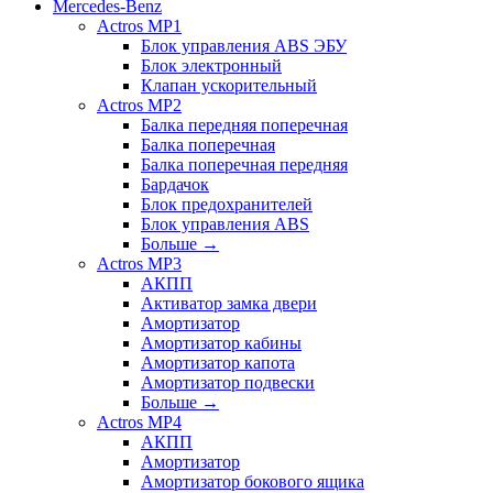
Mercedes-Benz
Actros MP1
Блок управления ABS ЭБУ
Блок электронный
Клапан ускорительный
Actros MP2
Балка передняя поперечная
Балка поперечная
Балка поперечная передняя
Бардачок
Блок предохранителей
Блок управления ABS
Больше
→
Actros MP3
АКПП
Активатор замка двери
Амортизатор
Амортизатор кабины
Амортизатор капота
Амортизатор подвески
Больше
→
Actros MP4
АКПП
Амортизатор
Амортизатор бокового ящика