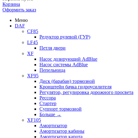
Корзина
Оформить заказ
Меню
DAF
CF85
Редуктор рулевой (ГУР)
LF45
Петля двери
XF
Насос дозирующий AdBlue
Насос системы AdBlue
Пепельница
XF95
Диск (барабан) тормозной
Кронштейн бачка гидроусилителя
Регулятор, регулировка дорожного просвета
Рессора
Стартер
Суппорт тормозной
Больше
→
XF105
Амортизатор
Амортизатор кабины
Амортизатор капота