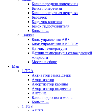
Балка передняя поперечная
Балка поперечная
Балка поперечная передняя
Бардачок
Бардачок консоли
Бачок гидроусилителя
Больше
→
Trakker
Блок управления ABS
Блок управления ABS ЭБУ
Датчик температуры
Датчик температуры охлаждающей
жидкости
Мосты в сборе
Man
1-TGA
Активатор замка двери
Амортизатор
Амортизатор кабины
Амортизатор подвески
Антенна
Балка подвесного моста
Больше
→
1-TGS
АКПП