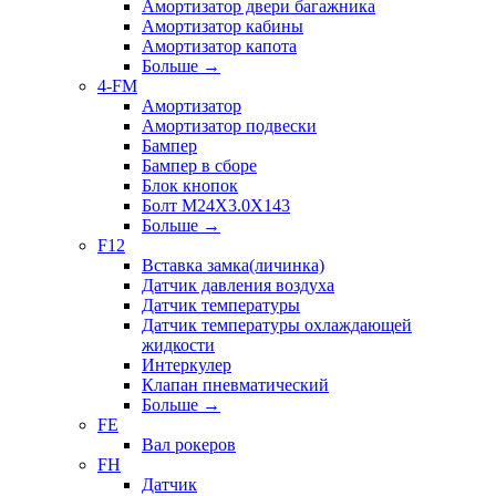
Амортизатор двери багажника
Амортизатор кабины
Амортизатор капота
Больше
→
4-FM
Амортизатор
Амортизатор подвески
Бампер
Бампер в сборе
Блок кнопок
Болт M24X3.0X143
Больше
→
F12
Вставка замка(личинка)
Датчик давления воздуха
Датчик температуры
Датчик температуры охлаждающей
жидкости
Интеркулер
Клапан пневматический
Больше
→
FE
Вал рокеров
FH
Датчик