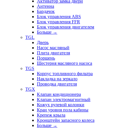
Активатор замка двери
Антенна
Бардачок
Блок управления ABS
Блок управления FFR
Блок управления двигателем
Больше
→
TGL
Дверь
Насос масляный
Плита двигателя
Поршень
Шестерня масляного насоса
TGS
Корпус топливного фильтра
Накладка на зеркало
Проводка двигателя
TGX
Клапан кондиционера
Клапан электромагнитный
Кожух рулевой колонки
Кран уровня пола кабины
Крепеж крыла
Кронштейн запасного колеса
Больше
→