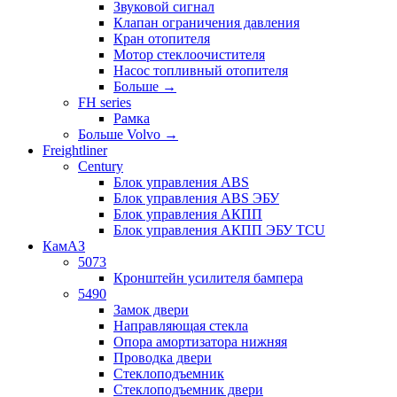
Звуковой сигнал
Клапан ограничения давления
Кран отопителя
Мотор стеклоочистителя
Насос топливный отопителя
Больше
→
FH series
Рамка
Больше Volvo
→
Freightliner
Century
Блок управления ABS
Блок управления ABS ЭБУ
Блок управления АКПП
Блок управления АКПП ЭБУ TCU
КамАЗ
5073
Кронштейн усилителя бампера
5490
Замок двери
Направляющая стекла
Опора амортизатора нижняя
Проводка двери
Стеклоподъемник
Стеклоподъемник двери