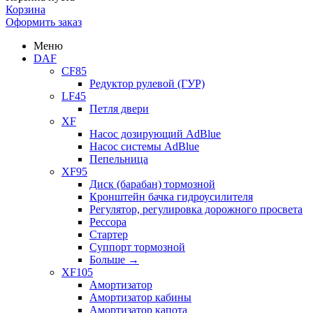
Корзина
Оформить заказ
Меню
DAF
CF85
Редуктор рулевой (ГУР)
LF45
Петля двери
XF
Насос дозирующий AdBlue
Насос системы AdBlue
Пепельница
XF95
Диск (барабан) тормозной
Кронштейн бачка гидроусилителя
Регулятор, регулировка дорожного просвета
Рессора
Стартер
Суппорт тормозной
Больше
→
XF105
Амортизатор
Амортизатор кабины
Амортизатор капота