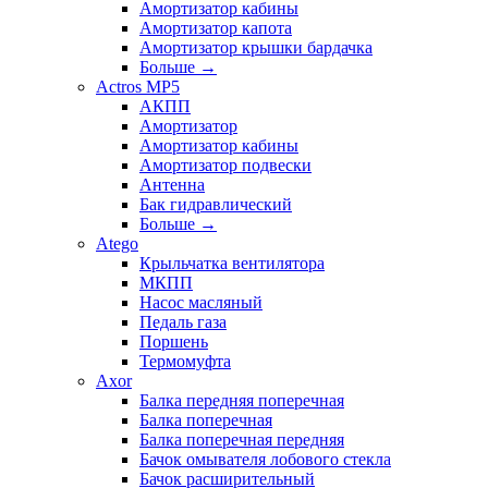
Амортизатор кабины
Амортизатор капота
Амортизатор крышки бардачка
Больше
→
Actros MP5
АКПП
Амортизатор
Амортизатор кабины
Амортизатор подвески
Антенна
Бак гидравлический
Больше
→
Atego
Крыльчатка вентилятора
МКПП
Насос масляный
Педаль газа
Поршень
Термомуфта
Axor
Балка передняя поперечная
Балка поперечная
Балка поперечная передняя
Бачок омывателя лобового стекла
Бачок расширительный