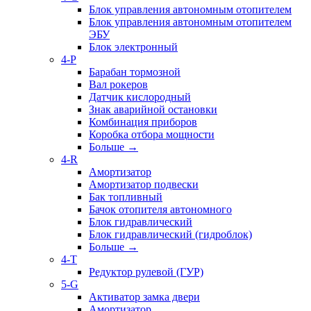
Блок управления автономным отопителем
Блок управления автономным отопителем
ЭБУ
Блок электронный
4-P
Барабан тормозной
Вал рокеров
Датчик кислородный
Знак аварийной остановки
Комбинация приборов
Коробка отбора мощности
Больше
→
4-R
Амортизатор
Амортизатор подвески
Бак топливный
Бачок отопителя автономного
Блок гидравлический
Блок гидравлический (гидроблок)
Больше
→
4-T
Редуктор рулевой (ГУР)
5-G
Активатор замка двери
Амортизатор