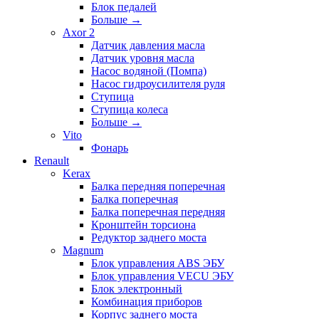
Блок педалей
Больше
→
Axor 2
Датчик давления масла
Датчик уровня масла
Насос водяной (Помпа)
Насос гидроусилителя руля
Ступица
Ступица колеса
Больше
→
Vito
Фонарь
Renault
Kerax
Балка передняя поперечная
Балка поперечная
Балка поперечная передняя
Кронштейн торсиона
Редуктор заднего моста
Magnum
Блок управления ABS ЭБУ
Блок управления VECU ЭБУ
Блок электронный
Комбинация приборов
Корпус заднего моста