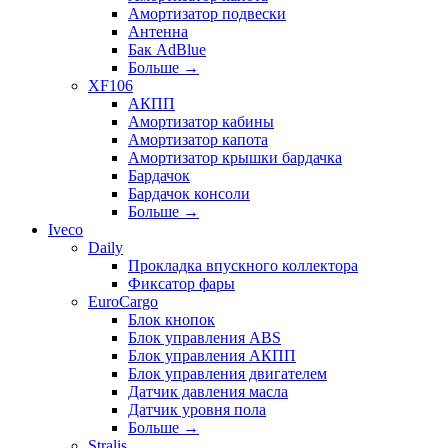
Амортизатор подвески
Антенна
Бак AdBlue
Больше
→
XF106
АКПП
Амортизатор кабины
Амортизатор капота
Амортизатор крышки бардачка
Бардачок
Бардачок консоли
Больше
→
Iveco
Daily
Прокладка впускного коллектора
Фиксатор фары
EuroCargo
Блок кнопок
Блок управления ABS
Блок управления АКПП
Блок управления двигателем
Датчик давления масла
Датчик уровня пола
Больше
→
Stralis