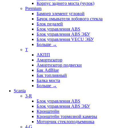
Корпус заднего моста (чулок)
Premium
Бампер элемент угловой
Бачок омывателя лобового стекла
Блок педалей
Блок управления ABS
Блок управления ABS ЭБУ
Блок управления VECU ЭБУ
Больше
→
T
АКПП
Амортизатор
Амортизатор подвески
Бак AdBlue
Бак топливный
Балка моста
Больше
→
Scania
3-R
Блок управления ABS
Блок управления ABS ЭБУ
Кронштейн
Кронштейн тормозной камеры
Моторчик стеклоподъемника
4-G