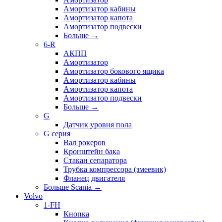
Амортизатор кабины
Амортизатор капота
Амортизатор подвески
Больше
→
6-R
АКПП
Амортизатор
Амортизатор бокового ящика
Амортизатор кабины
Амортизатор капота
Амортизатор подвески
Больше
→
G
Датчик уровня пола
G серия
Вал рокеров
Кронштейн бака
Стакан сепаратора
Трубка компрессора (змеевик)
Фланец двигателя
Больше Scania
→
Volvo
1-FH
Кнопка