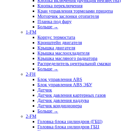
Кнопка включения (функция неизвестна)
Кнопка переключения
Кран управления тормозами прицепа
Моторчик заслонки отопителя
Планка под фару
Больше
→
1-FM
Корпус термостата
Кронштейн двигателя
Крышка двигателя
Крышка маслоохладителя
Крышка масляного радиатора
Распределитель центральной смазки
Больше
→
2-FH
Блок управления ABS
Блок управления ABS ЭБУ
Датчик
Датчик давления картерных газов
Датчик давления наддува
Датчик кондиционера
Больше
→
2-FM
Головка блока цилиндров (ГБЦ)
Головка блока цилиндров ГБЦ