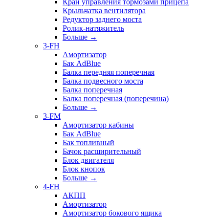
Кран управления тормозами прицепа
Крыльчатка вентилятора
Редуктор заднего моста
Ролик-натяжитель
Больше
→
3-FH
Амортизатор
Бак AdBlue
Балка передняя поперечная
Балка подвесного моста
Балка поперечная
Балка поперечная (поперечина)
Больше
→
3-FM
Амортизатор кабины
Бак AdBlue
Бак топливный
Бачок расширительный
Блок двигателя
Блок кнопок
Больше
→
4-FH
АКПП
Амортизатор
Амортизатор бокового ящика