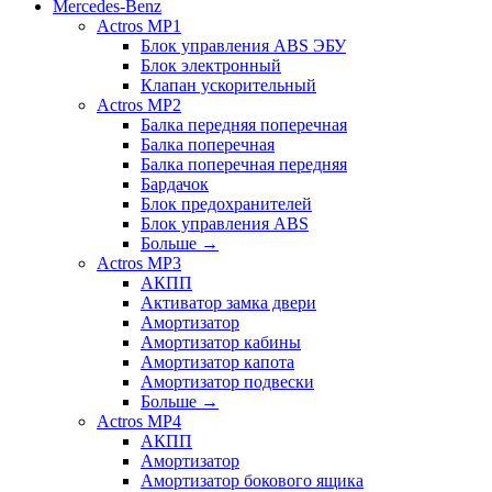
Mercedes-Benz
Actros MP1
Блок управления ABS ЭБУ
Блок электронный
Клапан ускорительный
Actros MP2
Балка передняя поперечная
Балка поперечная
Балка поперечная передняя
Бардачок
Блок предохранителей
Блок управления ABS
Больше
→
Actros MP3
АКПП
Активатор замка двери
Амортизатор
Амортизатор кабины
Амортизатор капота
Амортизатор подвески
Больше
→
Actros MP4
АКПП
Амортизатор
Амортизатор бокового ящика