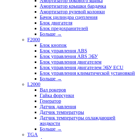
Амортизатор бокового ящика
Амортизатор крышки бардачка
Амортизатор рулевой колонки
Бачок цилиндра сцепления
Блок двигателя
Блок предохранителей
Больше
→
F2000
Блок кнопок
Блок управления ABS
Блок управления ABS ЭБУ
Блок управления двигателем
Блок управления двигателем ЭБУ ECU
Блок управления климатической установкой
Больше
→
L2000
Вал рокеров
Гайка форсунки
Генератор
Датчик давления
Датчик температуры
Датчик температуры охлаждающей
жидкости
Больше
→
TGA