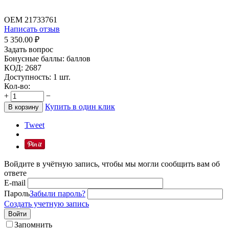
OEM
21733761
Написать отзыв
5 350.00
₽
Задать вопрос
Бонусные баллы:
баллов
КОД:
2687
Доступность:
1 шт.
Кол-во:
+
−
Купить в один клик
В корзину
Tweet
Войдите в учётную запись, чтобы мы могли сообщить вам об
ответе
E-mail
Пароль
Забыли пароль?
Создать учетную запись
Войти
Запомнить