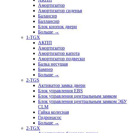
Амортизатор
Амортизатор сиденья
Балансир
Баллансир
Блок кнопок двери
Больше
→
1-TGX
АКПП
Амортизатор
Амортизатор капота
Амортизатор подвески
Балка несущая
Бампер
Больше
→
2-TGS
Активатор замка двери
Блок управления EBS
Блок управления центральным замком
Блок управления центральным замком ЭБУ
CLM
Гайка колесная
Гидронасос
Больше
→
2-TGX