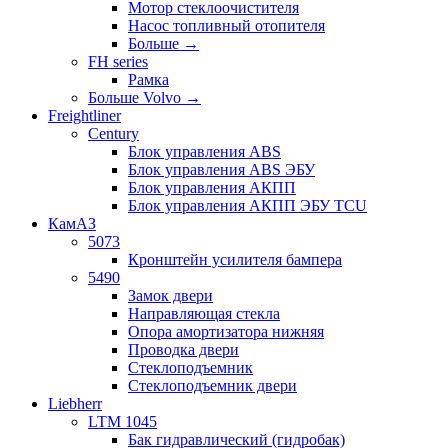
Мотор стеклоочистителя
Насос топливный отопителя
Больше
→
FH series
Рамка
Больше Volvo
→
Freightliner
Century
Блок управления ABS
Блок управления ABS ЭБУ
Блок управления АКПП
Блок управления АКПП ЭБУ TCU
КамАЗ
5073
Кронштейн усилителя бампера
5490
Замок двери
Направляющая стекла
Опора амортизатора нижняя
Проводка двери
Стеклоподъемник
Стеклоподъемник двери
Liebherr
LTM 1045
Бак гидравлический (гидробак)