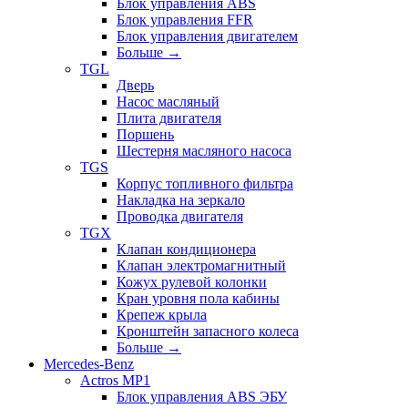
Блок управления ABS
Блок управления FFR
Блок управления двигателем
Больше
→
TGL
Дверь
Насос масляный
Плита двигателя
Поршень
Шестерня масляного насоса
TGS
Корпус топливного фильтра
Накладка на зеркало
Проводка двигателя
TGX
Клапан кондиционера
Клапан электромагнитный
Кожух рулевой колонки
Кран уровня пола кабины
Крепеж крыла
Кронштейн запасного колеса
Больше
→
Mercedes-Benz
Actros MP1
Блок управления ABS ЭБУ