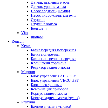
Датчик давления масла
Датчик уровня масла
Насос водяной (Помпа)
Насос гидроусилителя руля
Ступица
Ступица колеса
Больше
→
Vito
Фонарь
Renault
Kerax
Балка передняя поперечная
Балка поперечная
Балка поперечная передняя
Кронштейн торсиона
Редуктор заднего моста
Magnum
Блок управления ABS ЭБУ
Блок управления VECU ЭБУ
Блок электронный
Комбинация приборов
Корпус заднего моста
Корпус заднего моста (чулок)
Premium
Бампер элемент угловой