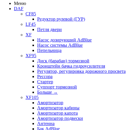
Меню
DAF
CF85
Редуктор рулевой (ГУР)
LF45
Петля двери
XF
Насос дозирующий AdBlue
Насос системы AdBlue
Пепельница
XF95
Диск (барабан) тормозной
Кронштейн бачка гидроусилителя
Регулятор, регулировка дорожного просвета
Рессора
Стартер
Суппорт тормозной
Больше
→
XF105
Амортизатор
Амортизатор кабины
Амортизатор капота
Амортизатор подвески
Антенна
Бак AdBlue