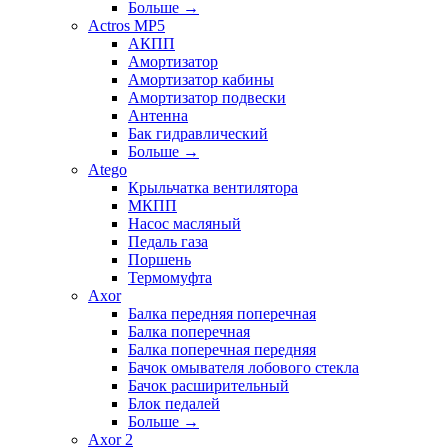
Больше
→
Actros MP5
АКПП
Амортизатор
Амортизатор кабины
Амортизатор подвески
Антенна
Бак гидравлический
Больше
→
Atego
Крыльчатка вентилятора
МКПП
Насос масляный
Педаль газа
Поршень
Термомуфта
Axor
Балка передняя поперечная
Балка поперечная
Балка поперечная передняя
Бачок омывателя лобового стекла
Бачок расширительный
Блок педалей
Больше
→
Axor 2