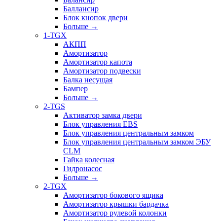
Баллансир
Блок кнопок двери
Больше
→
1-TGX
АКПП
Амортизатор
Амортизатор капота
Амортизатор подвески
Балка несущая
Бампер
Больше
→
2-TGS
Активатор замка двери
Блок управления EBS
Блок управления центральным замком
Блок управления центральным замком ЭБУ
CLM
Гайка колесная
Гидронасос
Больше
→
2-TGX
Амортизатор бокового ящика
Амортизатор крышки бардачка
Амортизатор рулевой колонки