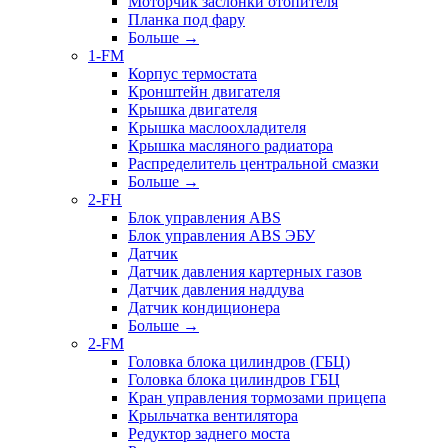
Моторчик заслонки отопителя
Планка под фару
Больше
→
1-FM
Корпус термостата
Кронштейн двигателя
Крышка двигателя
Крышка маслоохладителя
Крышка масляного радиатора
Распределитель центральной смазки
Больше
→
2-FH
Блок управления ABS
Блок управления ABS ЭБУ
Датчик
Датчик давления картерных газов
Датчик давления наддува
Датчик кондиционера
Больше
→
2-FM
Головка блока цилиндров (ГБЦ)
Головка блока цилиндров ГБЦ
Кран управления тормозами прицепа
Крыльчатка вентилятора
Редуктор заднего моста