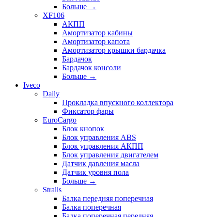
Больше
→
XF106
АКПП
Амортизатор кабины
Амортизатор капота
Амортизатор крышки бардачка
Бардачок
Бардачок консоли
Больше
→
Iveco
Daily
Прокладка впускного коллектора
Фиксатор фары
EuroCargo
Блок кнопок
Блок управления ABS
Блок управления АКПП
Блок управления двигателем
Датчик давления масла
Датчик уровня пола
Больше
→
Stralis
Балка передняя поперечная
Балка поперечная
Балка поперечная передняя