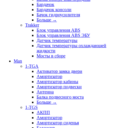
Бардачок
Бардачок консоли
Бачок гидроусилителя
Больше
→
Trakker
Блок управления ABS
Блок управления ABS ЭБУ
Датчик температуры
Датчик температуры охлаждающей
жидкости
Мосты в сборе
Man
1-TGA
Активатор замка двери
Амортизатор
Амортизатор кабины
Амортизатор подвески
Антенна
Балка подвесного моста
Больше
→
1-TGS
АКПП
Амортизатор
Амортизатор сиденья
Балансир