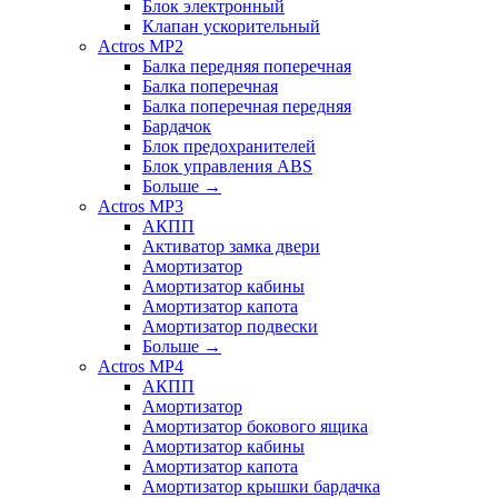
Блок электронный
Клапан ускорительный
Actros MP2
Балка передняя поперечная
Балка поперечная
Балка поперечная передняя
Бардачок
Блок предохранителей
Блок управления ABS
Больше
→
Actros MP3
АКПП
Активатор замка двери
Амортизатор
Амортизатор кабины
Амортизатор капота
Амортизатор подвески
Больше
→
Actros MP4
АКПП
Амортизатор
Амортизатор бокового ящика
Амортизатор кабины
Амортизатор капота
Амортизатор крышки бардачка