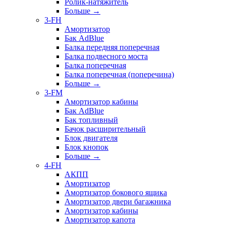
Ролик-натяжитель
Больше
→
3-FH
Амортизатор
Бак AdBlue
Балка передняя поперечная
Балка подвесного моста
Балка поперечная
Балка поперечная (поперечина)
Больше
→
3-FM
Амортизатор кабины
Бак AdBlue
Бак топливный
Бачок расширительный
Блок двигателя
Блок кнопок
Больше
→
4-FH
АКПП
Амортизатор
Амортизатор бокового ящика
Амортизатор двери багажника
Амортизатор кабины
Амортизатор капота