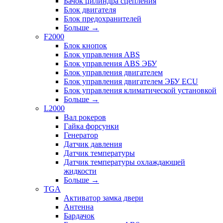
Бачок цилиндра сцепления
Блок двигателя
Блок предохранителей
Больше
→
F2000
Блок кнопок
Блок управления ABS
Блок управления ABS ЭБУ
Блок управления двигателем
Блок управления двигателем ЭБУ ECU
Блок управления климатической установкой
Больше
→
L2000
Вал рокеров
Гайка форсунки
Генератор
Датчик давления
Датчик температуры
Датчик температуры охлаждающей
жидкости
Больше
→
TGA
Активатор замка двери
Антенна
Бардачок