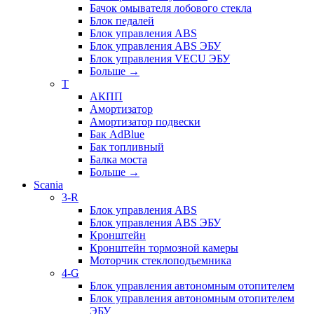
Бачок омывателя лобового стекла
Блок педалей
Блок управления ABS
Блок управления ABS ЭБУ
Блок управления VECU ЭБУ
Больше
→
T
АКПП
Амортизатор
Амортизатор подвески
Бак AdBlue
Бак топливный
Балка моста
Больше
→
Scania
3-R
Блок управления ABS
Блок управления ABS ЭБУ
Кронштейн
Кронштейн тормозной камеры
Моторчик стеклоподъемника
4-G
Блок управления автономным отопителем
Блок управления автономным отопителем
ЭБУ