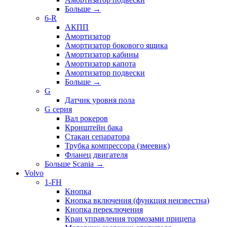
Больше
→
6-R
АКПП
Амортизатор
Амортизатор бокового ящика
Амортизатор кабины
Амортизатор капота
Амортизатор подвески
Больше
→
G
Датчик уровня пола
G серия
Вал рокеров
Кронштейн бака
Стакан сепаратора
Трубка компрессора (змеевик)
Фланец двигателя
Больше Scania
→
Volvo
1-FH
Кнопка
Кнопка включения (функция неизвестна)
Кнопка переключения
Кран управления тормозами прицепа