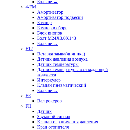
Больше
→
4-FM
Амортизатор
Амортизатор подвески
Бампер
Бампер в сборе
Блок кнопок
Болт M24X3.0X143
Больше
→
F12
Вставка замка(личинка)
Датчик давления воздуха
Датчик температуры
Датчик температуры охлаждающей
жидкости
Интеркулер
Клапан пневматический
Больше
→
FE
Вал рокеров
FH
Датчик
Звуковой сигнал
Клапан ограничения давления
Кран отопителя