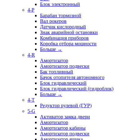
Блок электронный
4-P
Барабан тормозной
Вал рокеров
Датчик кислородный
Знак аварийной остановки
Комбинация приборов
Коробка отбора мощности
Больше
→
4-R
Амортизатор
Амортизатор подвески
Бак топливный
Бачок отопителя автономного
Блок гидравлический
Блок гидравлический (гидроблок)
Больше
→
4-T
Редуктор рулевой (ГУР)
5-G
Активатор замка двери
Амортизатор
Амортизатор кабины
Амортизатор подвески
Амортизатор ящика