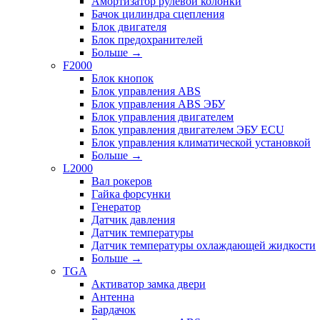
Амортизатор рулевой колонки
Бачок цилиндра сцепления
Блок двигателя
Блок предохранителей
Больше
→
F2000
Блок кнопок
Блок управления ABS
Блок управления ABS ЭБУ
Блок управления двигателем
Блок управления двигателем ЭБУ ECU
Блок управления климатической установкой
Больше
→
L2000
Вал рокеров
Гайка форсунки
Генератор
Датчик давления
Датчик температуры
Датчик температуры охлаждающей жидкости
Больше
→
TGA
Активатор замка двери
Антенна
Бардачок