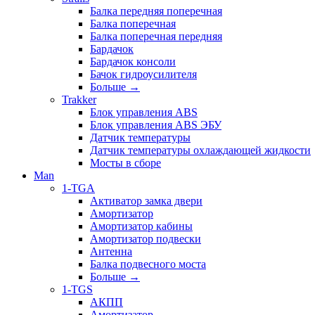
Балка передняя поперечная
Балка поперечная
Балка поперечная передняя
Бардачок
Бардачок консоли
Бачок гидроусилителя
Больше
→
Trakker
Блок управления ABS
Блок управления ABS ЭБУ
Датчик температуры
Датчик температуры охлаждающей жидкости
Мосты в сборе
Man
1-TGA
Активатор замка двери
Амортизатор
Амортизатор кабины
Амортизатор подвески
Антенна
Балка подвесного моста
Больше
→
1-TGS
АКПП
Амортизатор