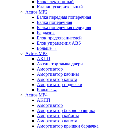
Блок электронный
Клапан ускорительный
Actros MP2
Балка передняя поперечная
Балка поперечная
Балка поперечная передняя
Бардачок
Блок предохранителей
Блок управления ABS
Больше
→
Actros MP3
АКПП
Активатор замка двери
Амортизатор
Амортизатор кабины
Амортизатор капота
Амортизатор подвески
Больше
→
Actros MP4
АКПП
Амортизатор
Амортизатор бокового ящика
Амортизатор кабины
Амортизатор капота
Амортизатор крышки бардачка