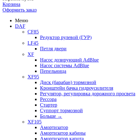
Корзина
Оформить заказ
Меню
DAF
CF85
Редуктор рулевой (ГУР)
LF45
Петля двери
XF
Насос дозирующий AdBlue
Насос системы AdBlue
Пепельница
XF95
Диск (барабан) тормозной
Кронштейн бачка гидроусилителя
Регулятор, регулировка дорожного просвета
Рессора
Стартер
Суппорт тормозной
Больше
→
XF105
Амортизатор
Амортизатор кабины
Амортизатор капота