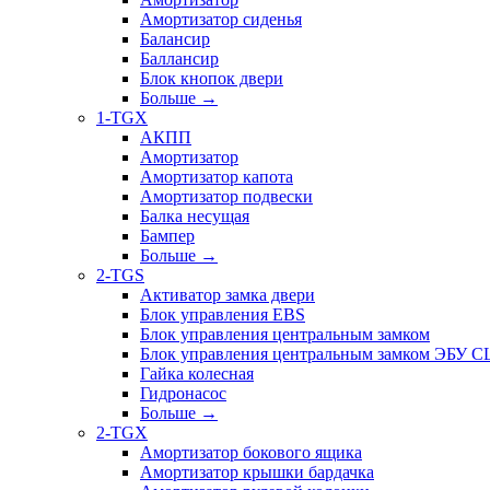
Амортизатор сиденья
Балансир
Баллансир
Блок кнопок двери
Больше
→
1-TGX
АКПП
Амортизатор
Амортизатор капота
Амортизатор подвески
Балка несущая
Бампер
Больше
→
2-TGS
Активатор замка двери
Блок управления EBS
Блок управления центральным замком
Блок управления центральным замком ЭБУ 
Гайка колесная
Гидронасос
Больше
→
2-TGX
Амортизатор бокового ящика
Амортизатор крышки бардачка