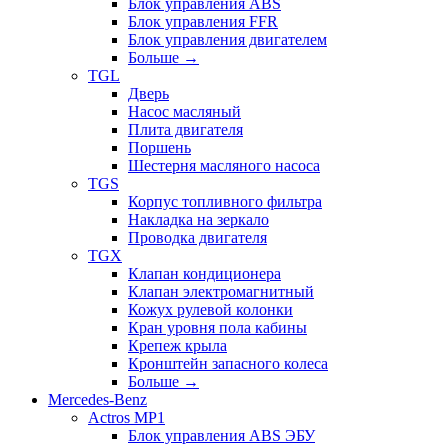
Блок управления ABS
Блок управления FFR
Блок управления двигателем
Больше
→
TGL
Дверь
Насос масляный
Плита двигателя
Поршень
Шестерня масляного насоса
TGS
Корпус топливного фильтра
Накладка на зеркало
Проводка двигателя
TGX
Клапан кондиционера
Клапан электромагнитный
Кожух рулевой колонки
Кран уровня пола кабины
Крепеж крыла
Кронштейн запасного колеса
Больше
→
Mercedes-Benz
Actros MP1
Блок управления ABS ЭБУ