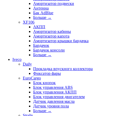
Амортизатор подвески
Антенна
Бак AdBlue
Больше
→
XF106
АКПП
Амортизатор кабины
Амортизатор капота
Амортизатор крышки бардачка
Бардачок
Бардачок консоли
Больше
→
Iveco
Daily
Прокладка впускного коллектора
Фиксатор фары
EuroCargo
Блок кнопок
Блок управления ABS
Блок управления АКПП
Блок управления двигателем
Датчик давления масла
Датчик уровня пола
Больше
→
Stralis