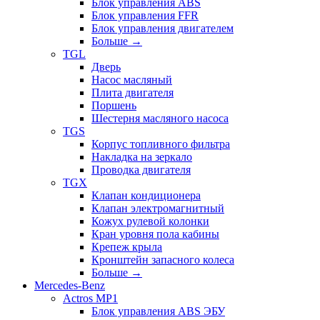
Блок управления ABS
Блок управления FFR
Блок управления двигателем
Больше
→
TGL
Дверь
Насос масляный
Плита двигателя
Поршень
Шестерня масляного насоса
TGS
Корпус топливного фильтра
Накладка на зеркало
Проводка двигателя
TGX
Клапан кондиционера
Клапан электромагнитный
Кожух рулевой колонки
Кран уровня пола кабины
Крепеж крыла
Кронштейн запасного колеса
Больше
→
Mercedes-Benz
Actros MP1
Блок управления ABS ЭБУ