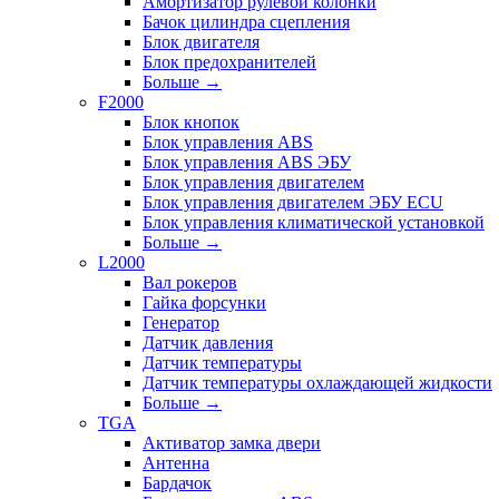
Амортизатор рулевой колонки
Бачок цилиндра сцепления
Блок двигателя
Блок предохранителей
Больше
→
F2000
Блок кнопок
Блок управления ABS
Блок управления ABS ЭБУ
Блок управления двигателем
Блок управления двигателем ЭБУ ECU
Блок управления климатической установкой
Больше
→
L2000
Вал рокеров
Гайка форсунки
Генератор
Датчик давления
Датчик температуры
Датчик температуры охлаждающей жидкости
Больше
→
TGA
Активатор замка двери
Антенна
Бардачок