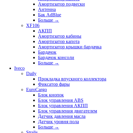
Амортизатор подвески
Антенна
Бак AdBlue
Больше
→
XF106
АКПП
Амортизатор кабины
Амортизатор капота
Амортизатор крышки бардачка
Бардачок
Бардачок консоли
Больше
→
Iveco
Daily
Прокладка впускного коллектора
Фиксатор фары
EuroCargo
Блок кнопок
Блок управления ABS
Блок управления АКПП
Блок управления двигателем
Датчик давления масла
Датчик уровня пола
Больше
→
Stralis