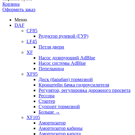
Корзина
Оформить заказ
Меню
DAF
CF85
Редуктор рулевой (ГУР)
LF45
Петля двери
XF
Насос дозирующий AdBlue
Насос системы AdBlue
Пепельница
XF95
Диск (барабан) тормозной
Кронштейн бачка гидроусилителя
Регулятор, регулировка дорожного просвета
Рессора
Стартер
Суппорт тормозной
Больше
→
XF105
Амортизатор
Амортизатор кабины
Амортизатор капота