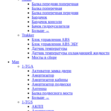
Балка передняя поперечная
Балка поперечная
Балка поперечная передняя
Бардачок
Бардачок консоли
Бачок гидроусилителя
Больше
→
Trakker
Блок управления ABS
Блок управления ABS ЭБУ
Датчик температуры
Датчик температуры охлаждающей жидкости
Мосты в сборе
Man
1-TGA
Активатор замка двери
Амортизатор
Амортизатор кабины
Амортизатор подвески
Антенна
Балка подвесного моста
Больше
→
1-TGS
АКПП
Амортизатор