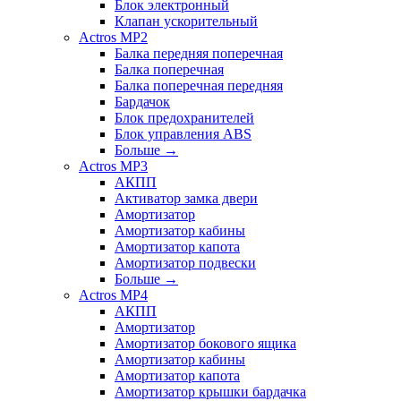
Блок электронный
Клапан ускорительный
Actros MP2
Балка передняя поперечная
Балка поперечная
Балка поперечная передняя
Бардачок
Блок предохранителей
Блок управления ABS
Больше
→
Actros MP3
АКПП
Активатор замка двери
Амортизатор
Амортизатор кабины
Амортизатор капота
Амортизатор подвески
Больше
→
Actros MP4
АКПП
Амортизатор
Амортизатор бокового ящика
Амортизатор кабины
Амортизатор капота
Амортизатор крышки бардачка