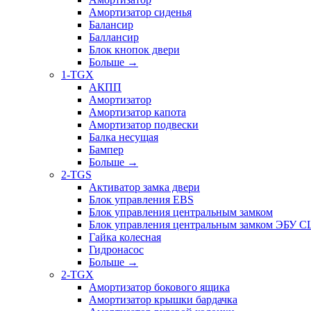
Амортизатор сиденья
Балансир
Баллансир
Блок кнопок двери
Больше
→
1-TGX
АКПП
Амортизатор
Амортизатор капота
Амортизатор подвески
Балка несущая
Бампер
Больше
→
2-TGS
Активатор замка двери
Блок управления EBS
Блок управления центральным замком
Блок управления центральным замком ЭБУ 
Гайка колесная
Гидронасос
Больше
→
2-TGX
Амортизатор бокового ящика
Амортизатор крышки бардачка