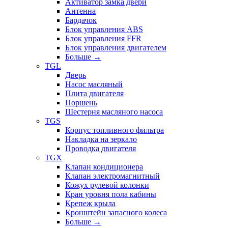
Активатор замка двери
Антенна
Бардачок
Блок управления ABS
Блок управления FFR
Блок управления двигателем
Больше
→
TGL
Дверь
Насос масляный
Плита двигателя
Поршень
Шестерня масляного насоса
TGS
Корпус топливного фильтра
Накладка на зеркало
Проводка двигателя
TGX
Клапан кондиционера
Клапан электромагнитный
Кожух рулевой колонки
Кран уровня пола кабины
Крепеж крыла
Кронштейн запасного колеса
Больше
→