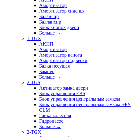
Амортизатор
Амортизатор сиденья
Балансир
Баллансир
Блок кнопок двери
Больше
→
1-TGX
АКПП
Амортизатор
Амортизатор капота
Амортизатор подвески
Балка несущая
Бампер
Больше
→
2-TGS
Активатор замка двери
Блок управления EBS
Блок управления центральным замком
Блок управления центральным замком ЭБУ
CLM
Гайка колесная
Гидронасос
Больше
→
2-TGX