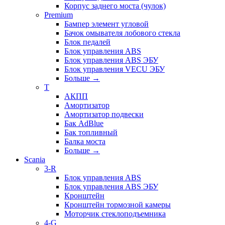
Корпус заднего моста (чулок)
Premium
Бампер элемент угловой
Бачок омывателя лобового стекла
Блок педалей
Блок управления ABS
Блок управления ABS ЭБУ
Блок управления VECU ЭБУ
Больше
→
T
АКПП
Амортизатор
Амортизатор подвески
Бак AdBlue
Бак топливный
Балка моста
Больше
→
Scania
3-R
Блок управления ABS
Блок управления ABS ЭБУ
Кронштейн
Кронштейн тормозной камеры
Моторчик стеклоподъемника
4-G