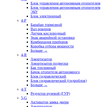
Блок управления автономным отопителем
Блок управления автономным отопителем
ЭБУ
Блок электронный
4-P
Барабан тормозной
Вал рокеров
Датчик кислородный
Знак аварийной остановки
Комбинация приборов
Коробка отбора мощности
Больше
→
4-R
Амортизатор
Амортизатор подвески
Бак топливный
Бачок отопителя автономного
Блок гидравлический
Блок гидравлический (гидроблок)
Больше
→
4-T
Редуктор рулевой (ГУР)
5-G
Активатор замка двери
Амортизатор