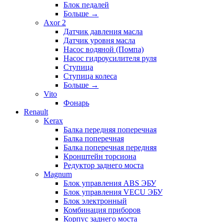
Блок педалей
Больше
→
Axor 2
Датчик давления масла
Датчик уровня масла
Насос водяной (Помпа)
Насос гидроусилителя руля
Ступица
Ступица колеса
Больше
→
Vito
Фонарь
Renault
Kerax
Балка передняя поперечная
Балка поперечная
Балка поперечная передняя
Кронштейн торсиона
Редуктор заднего моста
Magnum
Блок управления ABS ЭБУ
Блок управления VECU ЭБУ
Блок электронный
Комбинация приборов
Корпус заднего моста