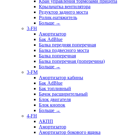
Кран управления тормозами прицепа
Крыльчатка вентилятора
Редуктор заднего моста
Ролик-натяжитель
Больше
→
3-FH
Амортизатор
Бак AdBlue
Балка передняя поперечная
Балка подвесного моста
Балка поперечная
Балка поперечная (поперечина)
Больше
→
3-FM
Амортизатор кабины
Бак AdBlue
Бак топливный
Бачок расширительный
Блок двигателя
Блок кнопок
Больше
→
4-FH
АКПП
Амортизатор
Амортизатор бокового ящика