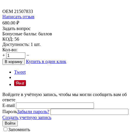
OEM
21507833
Написать отзыв
680.00
₽
Задать вопрос
Бонусные баллы:
баллов
КОД:
56
Доступность:
1 шт.
Кол-во:
+
−
Купить в один клик
В корзину
Tweet
Войдите в учётную запись, чтобы мы могли сообщить вам об
ответе
E-mail
Пароль
Забыли пароль?
Создать учетную запись
Войти
Запомнить