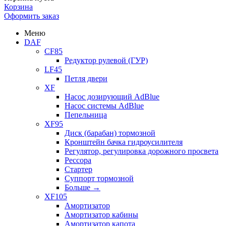
Корзина
Оформить заказ
Меню
DAF
CF85
Редуктор рулевой (ГУР)
LF45
Петля двери
XF
Насос дозирующий AdBlue
Насос системы AdBlue
Пепельница
XF95
Диск (барабан) тормозной
Кронштейн бачка гидроусилителя
Регулятор, регулировка дорожного просвета
Рессора
Стартер
Суппорт тормозной
Больше
→
XF105
Амортизатор
Амортизатор кабины
Амортизатор капота