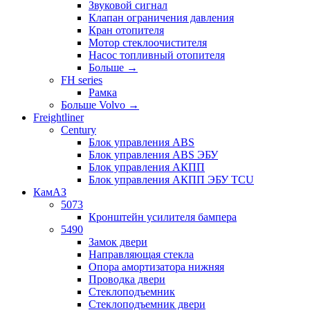
Звуковой сигнал
Клапан ограничения давления
Кран отопителя
Мотор стеклоочистителя
Насос топливный отопителя
Больше
→
FH series
Рамка
Больше Volvo
→
Freightliner
Century
Блок управления ABS
Блок управления ABS ЭБУ
Блок управления АКПП
Блок управления АКПП ЭБУ TCU
КамАЗ
5073
Кронштейн усилителя бампера
5490
Замок двери
Направляющая стекла
Опора амортизатора нижняя
Проводка двери
Стеклоподъемник
Стеклоподъемник двери