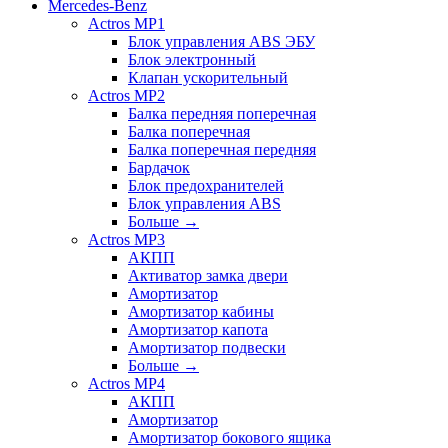
Mercedes-Benz
Actros MP1
Блок управления ABS ЭБУ
Блок электронный
Клапан ускорительный
Actros MP2
Балка передняя поперечная
Балка поперечная
Балка поперечная передняя
Бардачок
Блок предохранителей
Блок управления ABS
Больше
→
Actros MP3
АКПП
Активатор замка двери
Амортизатор
Амортизатор кабины
Амортизатор капота
Амортизатор подвески
Больше
→
Actros MP4
АКПП
Амортизатор
Амортизатор бокового ящика