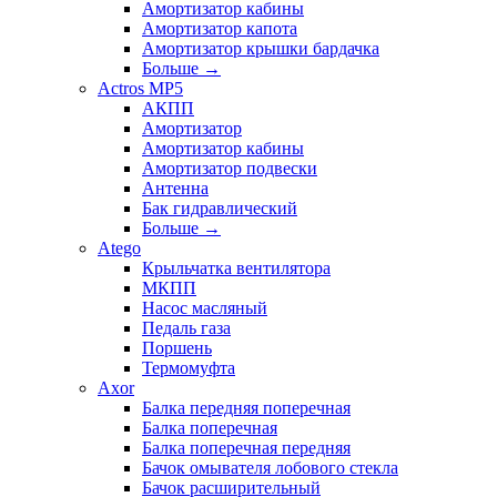
Амортизатор кабины
Амортизатор капота
Амортизатор крышки бардачка
Больше
→
Actros MP5
АКПП
Амортизатор
Амортизатор кабины
Амортизатор подвески
Антенна
Бак гидравлический
Больше
→
Atego
Крыльчатка вентилятора
МКПП
Насос масляный
Педаль газа
Поршень
Термомуфта
Axor
Балка передняя поперечная
Балка поперечная
Балка поперечная передняя
Бачок омывателя лобового стекла
Бачок расширительный