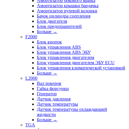
Амортизатор бокового ящика
Амортизатор крышки бардачка
Амортизатор рулевой колонки
Бачок цилиндра сцепления
Блок двигателя
Блок предохранителей
Больше
→
F2000
Блок кнопок
Блок управления ABS
Блок управления ABS ЭБУ
Блок управления двигателем
Блок управления двигателем ЭБУ ECU
Блок управления климатической установкой
Больше
→
L2000
Вал рокеров
Гайка форсунки
Генератор
Датчик давления
Датчик температуры
Датчик температуры охлаждающей
жидкости
Больше
→
TGA