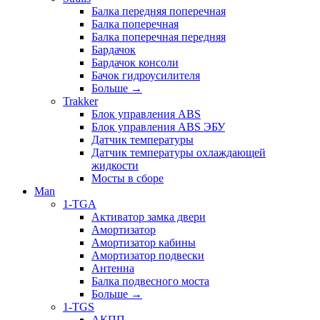
Балка передняя поперечная
Балка поперечная
Балка поперечная передняя
Бардачок
Бардачок консоли
Бачок гидроусилителя
Больше
→
Trakker
Блок управления ABS
Блок управления ABS ЭБУ
Датчик температуры
Датчик температуры охлаждающей
жидкости
Мосты в сборе
Man
1-TGA
Активатор замка двери
Амортизатор
Амортизатор кабины
Амортизатор подвески
Антенна
Балка подвесного моста
Больше
→
1-TGS
АКПП