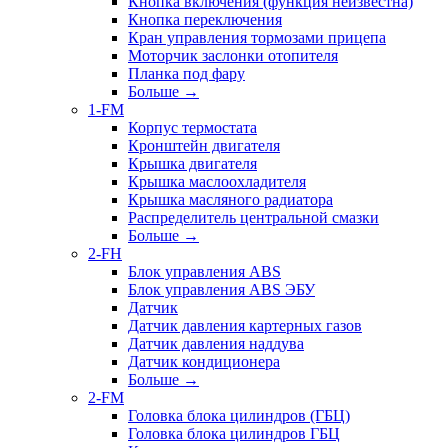
Кнопка включения (функция неизвестна)
Кнопка переключения
Кран управления тормозами прицепа
Моторчик заслонки отопителя
Планка под фару
Больше
→
1-FM
Корпус термостата
Кронштейн двигателя
Крышка двигателя
Крышка маслоохладителя
Крышка масляного радиатора
Распределитель центральной смазки
Больше
→
2-FH
Блок управления ABS
Блок управления ABS ЭБУ
Датчик
Датчик давления картерных газов
Датчик давления наддува
Датчик кондиционера
Больше
→
2-FM
Головка блока цилиндров (ГБЦ)
Головка блока цилиндров ГБЦ