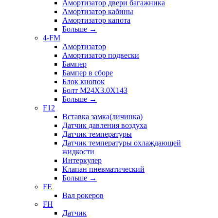
Амортизатор двери багажника
Амортизатор кабины
Амортизатор капота
Больше
→
4-FM
Амортизатор
Амортизатор подвески
Бампер
Бампер в сборе
Блок кнопок
Болт M24X3.0X143
Больше
→
F12
Вставка замка(личинка)
Датчик давления воздуха
Датчик температуры
Датчик температуры охлаждающей
жидкости
Интеркулер
Клапан пневматический
Больше
→
FE
Вал рокеров
FH
Датчик