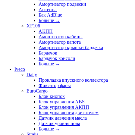
Амортизатор подвески
Антенна
Бак AdBlue
Больше
→
XF106
АКПП
Амортизатор кабины
Амортизатор капота
Амортизатор крышки бардачка
Бардачок
Бардачок консоли
Больше
→
Iveco
Daily
Прокладка впускного коллектора
Фиксатор фары
EuroCargo
Блок кнопок
Блок управления ABS
Блок управления АКПП
Блок управления двигателем
Датчик давления масла
Датчик уровня пола
Больше
→
Stralis