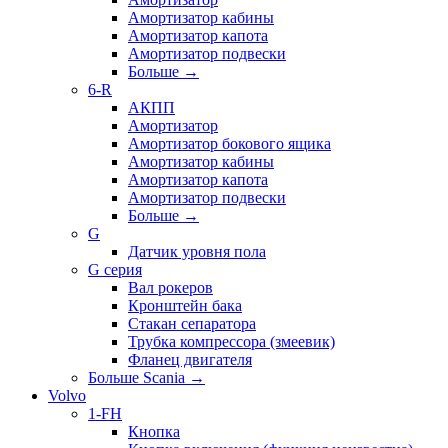
Амортизатор кабины
Амортизатор капота
Амортизатор подвески
Больше
→
6-R
АКПП
Амортизатор
Амортизатор бокового ящика
Амортизатор кабины
Амортизатор капота
Амортизатор подвески
Больше
→
G
Датчик уровня пола
G серия
Вал рокеров
Кронштейн бака
Стакан сепаратора
Трубка компрессора (змеевик)
Фланец двигателя
Больше Scania
→
Volvo
1-FH
Кнопка