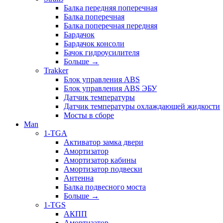
Балка передняя поперечная
Балка поперечная
Балка поперечная передняя
Бардачок
Бардачок консоли
Бачок гидроусилителя
Больше
→
Trakker
Блок управления ABS
Блок управления ABS ЭБУ
Датчик температуры
Датчик температуры охлаждающей жидкости
Мосты в сборе
Man
1-TGA
Активатор замка двери
Амортизатор
Амортизатор кабины
Амортизатор подвески
Антенна
Балка подвесного моста
Больше
→
1-TGS
АКПП
Амортизатор