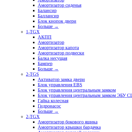
Амортизатор сиденья
Балансир
Баллансир
Блок кнопок двери
Больше
→
1-TGX
АКПП
Амортизатор
Амортизатор капота
Амортизатор подвески
Балка несущая
Бампер
Больше
→
2-TGS
Активатор замка двери
Блок управления EBS
Блок управления центральным замком
Блок управления центральным замком ЭБУ 
Гайка колесная
Гидронасос
Больше
→
2-TGX
Амортизатор бокового ящика
Амортизатор крышки бардачка