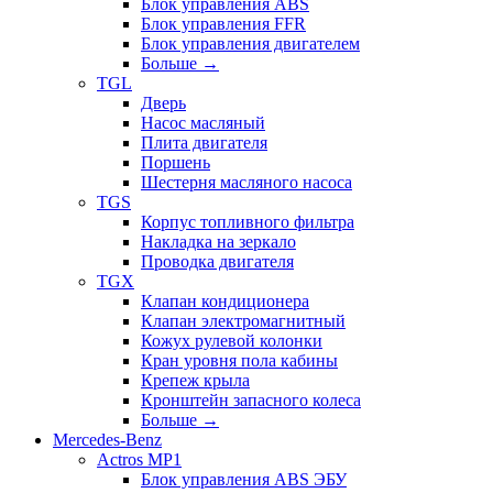
Блок управления ABS
Блок управления FFR
Блок управления двигателем
Больше
→
TGL
Дверь
Насос масляный
Плита двигателя
Поршень
Шестерня масляного насоса
TGS
Корпус топливного фильтра
Накладка на зеркало
Проводка двигателя
TGX
Клапан кондиционера
Клапан электромагнитный
Кожух рулевой колонки
Кран уровня пола кабины
Крепеж крыла
Кронштейн запасного колеса
Больше
→
Mercedes-Benz
Actros MP1
Блок управления ABS ЭБУ