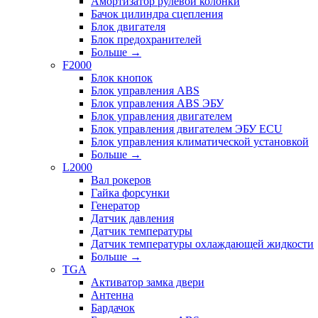
Амортизатор рулевой колонки
Бачок цилиндра сцепления
Блок двигателя
Блок предохранителей
Больше
→
F2000
Блок кнопок
Блок управления ABS
Блок управления ABS ЭБУ
Блок управления двигателем
Блок управления двигателем ЭБУ ECU
Блок управления климатической установкой
Больше
→
L2000
Вал рокеров
Гайка форсунки
Генератор
Датчик давления
Датчик температуры
Датчик температуры охлаждающей жидкости
Больше
→
TGA
Активатор замка двери
Антенна
Бардачок