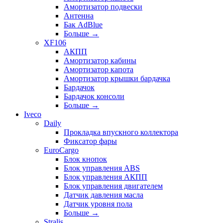
Амортизатор подвески
Антенна
Бак AdBlue
Больше
→
XF106
АКПП
Амортизатор кабины
Амортизатор капота
Амортизатор крышки бардачка
Бардачок
Бардачок консоли
Больше
→
Iveco
Daily
Прокладка впускного коллектора
Фиксатор фары
EuroCargo
Блок кнопок
Блок управления ABS
Блок управления АКПП
Блок управления двигателем
Датчик давления масла
Датчик уровня пола
Больше
→
Stralis