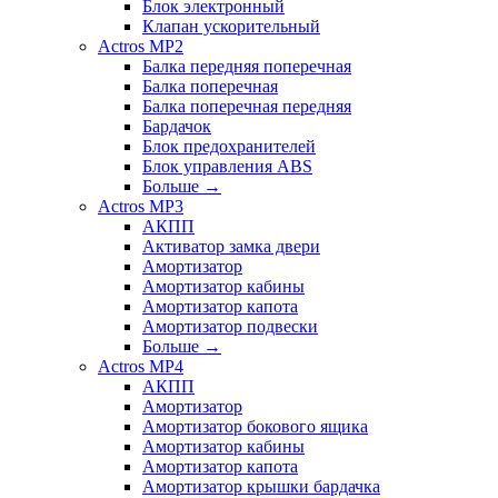
Блок электронный
Клапан ускорительный
Actros MP2
Балка передняя поперечная
Балка поперечная
Балка поперечная передняя
Бардачок
Блок предохранителей
Блок управления ABS
Больше
→
Actros MP3
АКПП
Активатор замка двери
Амортизатор
Амортизатор кабины
Амортизатор капота
Амортизатор подвески
Больше
→
Actros MP4
АКПП
Амортизатор
Амортизатор бокового ящика
Амортизатор кабины
Амортизатор капота
Амортизатор крышки бардачка