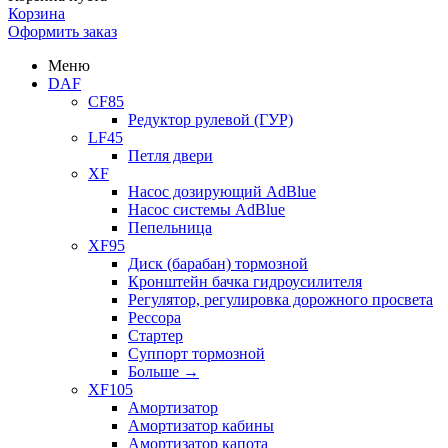
Корзина
Оформить заказ
Меню
DAF
CF85
Редуктор рулевой (ГУР)
LF45
Петля двери
XF
Насос дозирующий AdBlue
Насос системы AdBlue
Пепельница
XF95
Диск (барабан) тормозной
Кронштейн бачка гидроусилителя
Регулятор, регулировка дорожного просвета
Рессора
Стартер
Суппорт тормозной
Больше
→
XF105
Амортизатор
Амортизатор кабины
Амортизатор капота