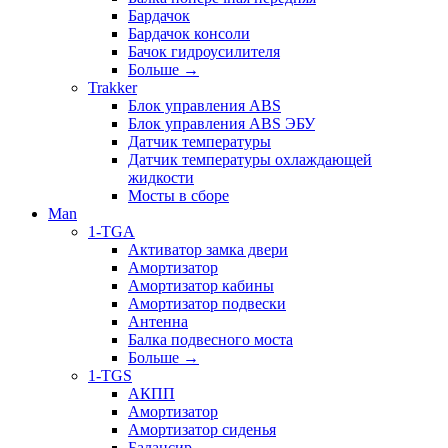
Бардачок
Бардачок консоли
Бачок гидроусилителя
Больше
→
Trakker
Блок управления ABS
Блок управления ABS ЭБУ
Датчик температуры
Датчик температуры охлаждающей
жидкости
Мосты в сборе
Man
1-TGA
Активатор замка двери
Амортизатор
Амортизатор кабины
Амортизатор подвески
Антенна
Балка подвесного моста
Больше
→
1-TGS
АКПП
Амортизатор
Амортизатор сиденья
Балансир