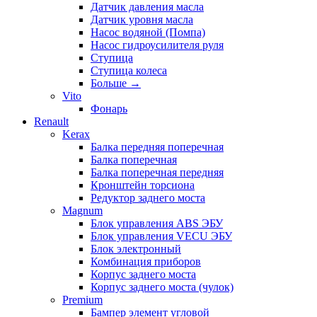
Датчик давления масла
Датчик уровня масла
Насос водяной (Помпа)
Насос гидроусилителя руля
Ступица
Ступица колеса
Больше
→
Vito
Фонарь
Renault
Kerax
Балка передняя поперечная
Балка поперечная
Балка поперечная передняя
Кронштейн торсиона
Редуктор заднего моста
Magnum
Блок управления ABS ЭБУ
Блок управления VECU ЭБУ
Блок электронный
Комбинация приборов
Корпус заднего моста
Корпус заднего моста (чулок)
Premium
Бампер элемент угловой