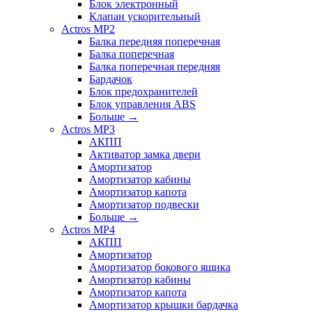
Блок электронный
Клапан ускорительный
Actros MP2
Балка передняя поперечная
Балка поперечная
Балка поперечная передняя
Бардачок
Блок предохранителей
Блок управления ABS
Больше
→
Actros MP3
АКПП
Активатор замка двери
Амортизатор
Амортизатор кабины
Амортизатор капота
Амортизатор подвески
Больше
→
Actros MP4
АКПП
Амортизатор
Амортизатор бокового ящика
Амортизатор кабины
Амортизатор капота
Амортизатор крышки бардачка