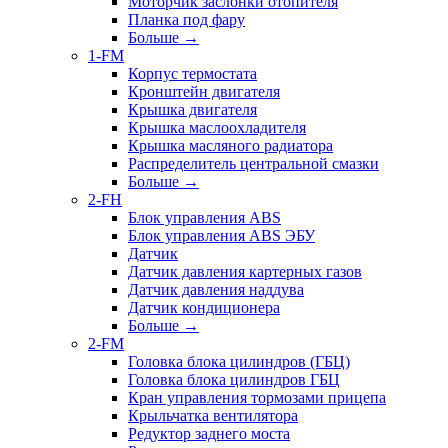
Моторчик заслонки отопителя
Планка под фару
Больше
→
1-FM
Корпус термостата
Кронштейн двигателя
Крышка двигателя
Крышка маслоохладителя
Крышка масляного радиатора
Распределитель центральной смазки
Больше
→
2-FH
Блок управления ABS
Блок управления ABS ЭБУ
Датчик
Датчик давления картерных газов
Датчик давления наддува
Датчик кондиционера
Больше
→
2-FM
Головка блока цилиндров (ГБЦ)
Головка блока цилиндров ГБЦ
Кран управления тормозами прицепа
Крыльчатка вентилятора
Редуктор заднего моста