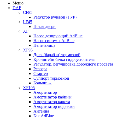
Меню
DAF
CF85
Редуктор рулевой (ГУР)
LF45
Петля двери
XF
Насос дозирующий AdBlue
Насос системы AdBlue
Пепельница
XF95
Диск (барабан) тормозной
Кронштейн бачка гидроусилителя
Регулятор, регулировка дорожного просвета
Рессора
Стартер
Суппорт тормозной
Больше
→
XF105
Амортизатор
Амортизатор кабины
Амортизатор капота
Амортизатор подвески
Антенна
Бак AdBlue