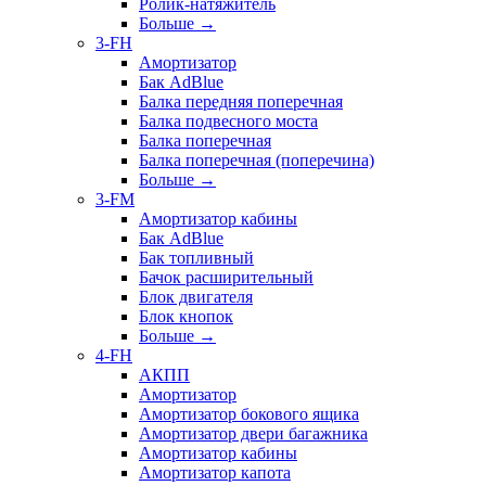
Ролик-натяжитель
Больше
→
3-FH
Амортизатор
Бак AdBlue
Балка передняя поперечная
Балка подвесного моста
Балка поперечная
Балка поперечная (поперечина)
Больше
→
3-FM
Амортизатор кабины
Бак AdBlue
Бак топливный
Бачок расширительный
Блок двигателя
Блок кнопок
Больше
→
4-FH
АКПП
Амортизатор
Амортизатор бокового ящика
Амортизатор двери багажника
Амортизатор кабины
Амортизатор капота