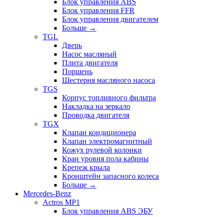
Блок управления ABS
Блок управления FFR
Блок управления двигателем
Больше
→
TGL
Дверь
Насос масляный
Плита двигателя
Поршень
Шестерня масляного насоса
TGS
Корпус топливного фильтра
Накладка на зеркало
Проводка двигателя
TGX
Клапан кондиционера
Клапан электромагнитный
Кожух рулевой колонки
Кран уровня пола кабины
Крепеж крыла
Кронштейн запасного колеса
Больше
→
Mercedes-Benz
Actros MP1
Блок управления ABS ЭБУ