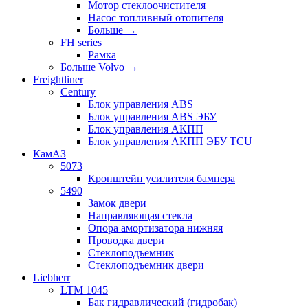
Мотор стеклоочистителя
Насос топливный отопителя
Больше
→
FH series
Рамка
Больше Volvo
→
Freightliner
Century
Блок управления ABS
Блок управления ABS ЭБУ
Блок управления АКПП
Блок управления АКПП ЭБУ TCU
КамАЗ
5073
Кронштейн усилителя бампера
5490
Замок двери
Направляющая стекла
Опора амортизатора нижняя
Проводка двери
Стеклоподъемник
Стеклоподъемник двери
Liebherr
LTM 1045
Бак гидравлический (гидробак)