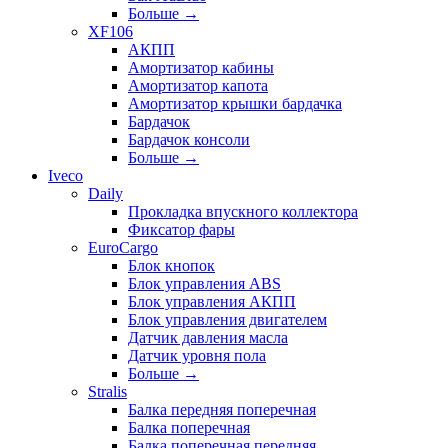
Больше
→
XF106
АКПП
Амортизатор кабины
Амортизатор капота
Амортизатор крышки бардачка
Бардачок
Бардачок консоли
Больше
→
Iveco
Daily
Прокладка впускного коллектора
Фиксатор фары
EuroCargo
Блок кнопок
Блок управления ABS
Блок управления АКПП
Блок управления двигателем
Датчик давления масла
Датчик уровня пола
Больше
→
Stralis
Балка передняя поперечная
Балка поперечная
Балка поперечная передняя