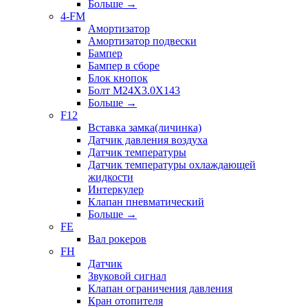
Больше
→
4-FM
Амортизатор
Амортизатор подвески
Бампер
Бампер в сборе
Блок кнопок
Болт M24X3.0X143
Больше
→
F12
Вставка замка(личинка)
Датчик давления воздуха
Датчик температуры
Датчик температуры охлаждающей
жидкости
Интеркулер
Клапан пневматический
Больше
→
FE
Вал рокеров
FH
Датчик
Звуковой сигнал
Клапан ограничения давления
Кран отопителя