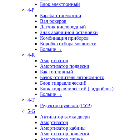
Блок электронный
4-P
Барабан тормозной
Вал рокеров
Датчик кислородный
Знак аварийной остановки
Комбинация приборов
Коробка отбора мощности
Больше
→
4-R
Амортизатор
Амортизатор подвески
Бак топливный
Бачок отопителя автономного
Блок гидравлический
Блок гидравлический (гидроблок)
Больше
→
4-T
Редуктор рулевой (ГУР)
5-G
Активатор замка двери
Амортизатор
Амортизатор кабины
Амортизатор подвески
Амортизатор ящика