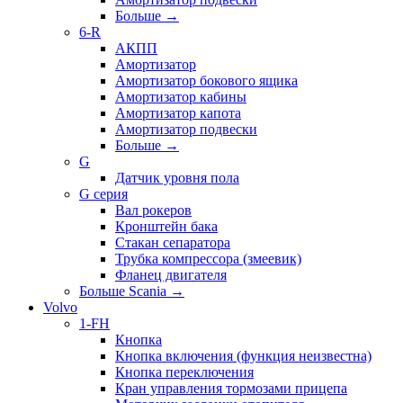
Больше
→
6-R
АКПП
Амортизатор
Амортизатор бокового ящика
Амортизатор кабины
Амортизатор капота
Амортизатор подвески
Больше
→
G
Датчик уровня пола
G серия
Вал рокеров
Кронштейн бака
Стакан сепаратора
Трубка компрессора (змеевик)
Фланец двигателя
Больше Scania
→
Volvo
1-FH
Кнопка
Кнопка включения (функция неизвестна)
Кнопка переключения
Кран управления тормозами прицепа