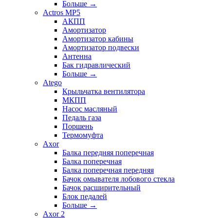
Больше
→
Actros MP5
АКПП
Амортизатор
Амортизатор кабины
Амортизатор подвески
Антенна
Бак гидравлический
Больше
→
Atego
Крыльчатка вентилятора
МКПП
Насос масляный
Педаль газа
Поршень
Термомуфта
Axor
Балка передняя поперечная
Балка поперечная
Балка поперечная передняя
Бачок омывателя лобового стекла
Бачок расширительный
Блок педалей
Больше
→
Axor 2