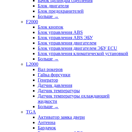
Бачок цилиндра сцепления
Блок двигателя
Блок предохранителей
Больше
→
F2000
Блок кнопок
Блок управления ABS
Блок управления ABS ЭБУ
Блок управления двигателем
Блок управления двигателем ЭБУ ECU
Блок управления климатической установкой
Больше
→
L2000
Вал рокеров
Гайка форсунки
Генератор
Датчик давления
Датчик температуры
Датчик температуры охлаждающей
жидкости
Больше
→
TGA
Активатор замка двери
Антенна
Бардачок