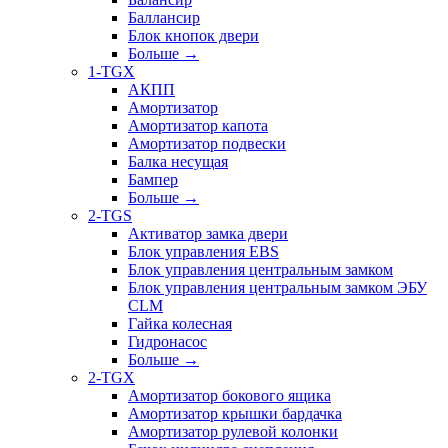
Баллансир
Блок кнопок двери
Больше
→
1-TGX
АКПП
Амортизатор
Амортизатор капота
Амортизатор подвески
Балка несущая
Бампер
Больше
→
2-TGS
Активатор замка двери
Блок управления EBS
Блок управления центральным замком
Блок управления центральным замком ЭБУ
CLM
Гайка колесная
Гидронасос
Больше
→
2-TGX
Амортизатор бокового ящика
Амортизатор крышки бардачка
Амортизатор рулевой колонки