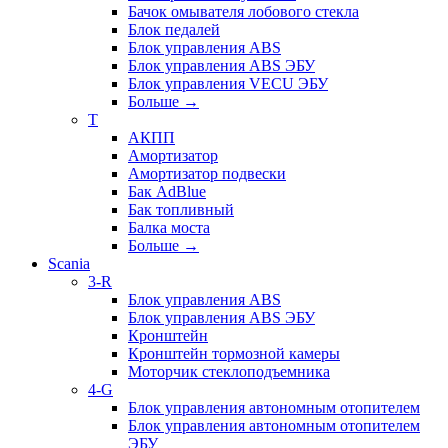
Бачок омывателя лобового стекла
Блок педалей
Блок управления ABS
Блок управления ABS ЭБУ
Блок управления VECU ЭБУ
Больше
→
T
АКПП
Амортизатор
Амортизатор подвески
Бак AdBlue
Бак топливный
Балка моста
Больше
→
Scania
3-R
Блок управления ABS
Блок управления ABS ЭБУ
Кронштейн
Кронштейн тормозной камеры
Моторчик стеклоподъемника
4-G
Блок управления автономным отопителем
Блок управления автономным отопителем
ЭБУ