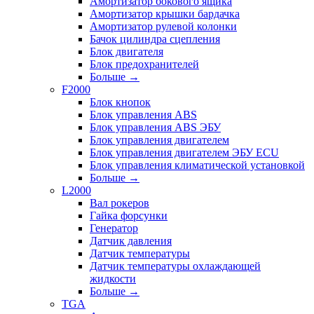
Амортизатор бокового ящика
Амортизатор крышки бардачка
Амортизатор рулевой колонки
Бачок цилиндра сцепления
Блок двигателя
Блок предохранителей
Больше
→
F2000
Блок кнопок
Блок управления ABS
Блок управления ABS ЭБУ
Блок управления двигателем
Блок управления двигателем ЭБУ ECU
Блок управления климатической установкой
Больше
→
L2000
Вал рокеров
Гайка форсунки
Генератор
Датчик давления
Датчик температуры
Датчик температуры охлаждающей
жидкости
Больше
→
TGA