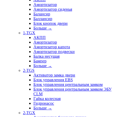
Амортизатор
Амортизатор сиденья
Балансир
Баллансир
Блок кнопок двери
Больше
→
1-TGX
АКПП
Амортизатор
Амортизатор капота
Амортизатор подвески
Балка несущая
Бампер
Больше
→
2-TGS
Активатор замка двери
Блок управления EBS
Блок управления центральным замком
Блок управления центральным замком ЭБУ
CLM
Гайка колесная
Гидронасос
Больше
→
2-TGX