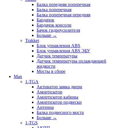
Балка передняя поперечная
Балка поперечная
Балка поперечная передняя
Бардачок
Бардачок консоли
Бачок гидроусилителя
Больше
→
Trakker
Блок управления ABS
Блок управления ABS ЭБУ
Датчик температуры
Датчик температуры охлаждающей
жидкости
Мосты в сборе
Man
1-TGA
Активатор замка двери
Амортизатор
Амортизатор кабины
Амортизатор подвески
Антенна
Балка подвесного моста
Больше
→
1-TGS
АКПП