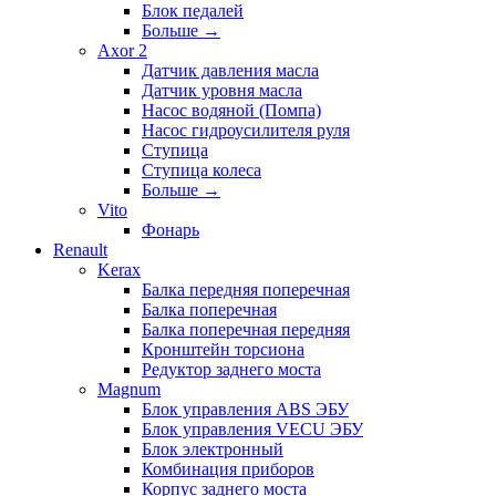
Блок педалей
Больше
→
Axor 2
Датчик давления масла
Датчик уровня масла
Насос водяной (Помпа)
Насос гидроусилителя руля
Ступица
Ступица колеса
Больше
→
Vito
Фонарь
Renault
Kerax
Балка передняя поперечная
Балка поперечная
Балка поперечная передняя
Кронштейн торсиона
Редуктор заднего моста
Magnum
Блок управления ABS ЭБУ
Блок управления VECU ЭБУ
Блок электронный
Комбинация приборов
Корпус заднего моста