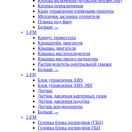
Кнопка включения (функция неизвестна)
Кнопка переключения
Кран управления тормозами прицепа
Моторчик заслонки отопителя
Планка под фару
Больше
→
1-FM
Корпус термостата
Кронштейн двигателя
Крышка двигателя
Крышка маслоохладителя
Крышка масляного радиатора
Распределитель центральной смазки
Больше
→
2-FH
Блок управления ABS
Блок управления ABS ЭБУ
Датчик
Датчик давления картерных газов
Датчик давления наддува
Датчик кондиционера
Больше
→
2-FM
Головка блока цилиндров (ГБЦ)
Головка блока цилиндров ГБЦ