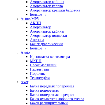
Амортизатор кабины
Амортизатор капота
Амортизатор крышки бардачка
Больше
→
Actros MP5
АКПП
Амортизатор
Амортизатор кабины
Амортизатор подвески
Антенна
Бак гидравлический
Больше
→
Atego
Крыльчатка вентилятора
МКПП
Насос масляный
Педаль газа
Поршень
Термомуфта
Axor
Балка передняя поперечная
Балка поперечная
Балка поперечная передняя
Бачок омывателя лобового стекла
Бачок расширительный