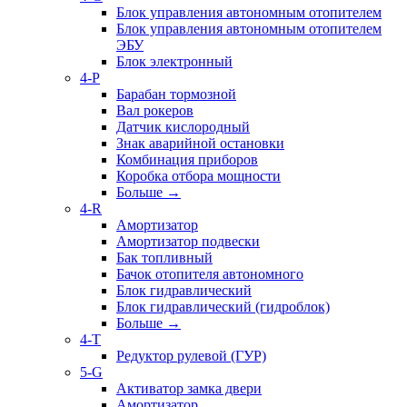
Блок управления автономным отопителем
Блок управления автономным отопителем
ЭБУ
Блок электронный
4-P
Барабан тормозной
Вал рокеров
Датчик кислородный
Знак аварийной остановки
Комбинация приборов
Коробка отбора мощности
Больше
→
4-R
Амортизатор
Амортизатор подвески
Бак топливный
Бачок отопителя автономного
Блок гидравлический
Блок гидравлический (гидроблок)
Больше
→
4-T
Редуктор рулевой (ГУР)
5-G
Активатор замка двери
Амортизатор