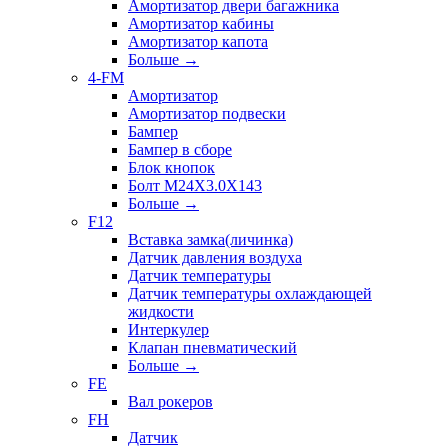
Амортизатор двери багажника
Амортизатор кабины
Амортизатор капота
Больше
→
4-FM
Амортизатор
Амортизатор подвески
Бампер
Бампер в сборе
Блок кнопок
Болт M24X3.0X143
Больше
→
F12
Вставка замка(личинка)
Датчик давления воздуха
Датчик температуры
Датчик температуры охлаждающей
жидкости
Интеркулер
Клапан пневматический
Больше
→
FE
Вал рокеров
FH
Датчик