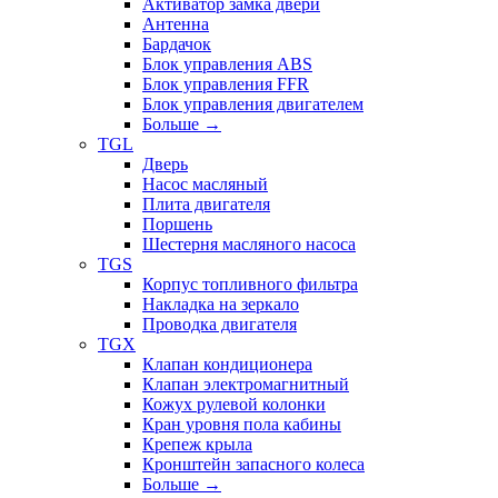
Активатор замка двери
Антенна
Бардачок
Блок управления ABS
Блок управления FFR
Блок управления двигателем
Больше
→
TGL
Дверь
Насос масляный
Плита двигателя
Поршень
Шестерня масляного насоса
TGS
Корпус топливного фильтра
Накладка на зеркало
Проводка двигателя
TGX
Клапан кондиционера
Клапан электромагнитный
Кожух рулевой колонки
Кран уровня пола кабины
Крепеж крыла
Кронштейн запасного колеса
Больше
→