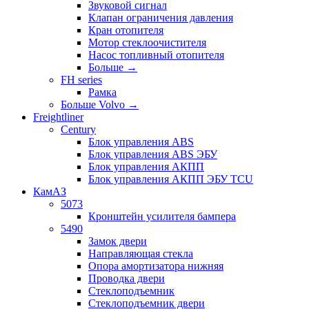
Звуковой сигнал
Клапан ограничения давления
Кран отопителя
Мотор стеклоочистителя
Насос топливный отопителя
Больше
→
FH series
Рамка
Больше Volvo
→
Freightliner
Century
Блок управления ABS
Блок управления ABS ЭБУ
Блок управления АКПП
Блок управления АКПП ЭБУ TCU
КамАЗ
5073
Кронштейн усилителя бампера
5490
Замок двери
Направляющая стекла
Опора амортизатора нижняя
Проводка двери
Стеклоподъемник
Стеклоподъемник двери