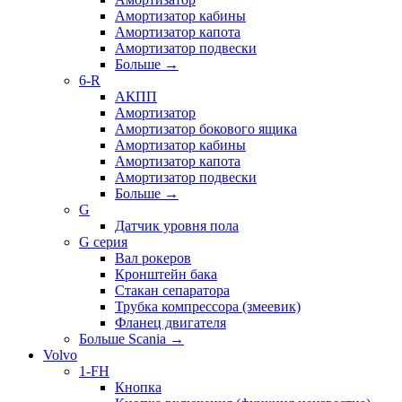
Амортизатор кабины
Амортизатор капота
Амортизатор подвески
Больше
→
6-R
АКПП
Амортизатор
Амортизатор бокового ящика
Амортизатор кабины
Амортизатор капота
Амортизатор подвески
Больше
→
G
Датчик уровня пола
G серия
Вал рокеров
Кронштейн бака
Стакан сепаратора
Трубка компрессора (змеевик)
Фланец двигателя
Больше Scania
→
Volvo
1-FH
Кнопка