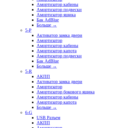
Амортизатор кабины
Амортизатор подвески
Амортизатор ящика
Бак AdBlue
Больше
→
5-P
Активатор замка двери
Амортизатор
Амортизатор кабины
Амортизатор капота
Амортизатор подвески
Бак AdBlue
Больше
→
5-R
АКПП
Активатор замка двери
Амортизатор
Амортизатор бокового ящика
Амортизатор кабины
Амортизатор капота
Больше
→
6-G
USB Разъем
АКПП
Амортизатор