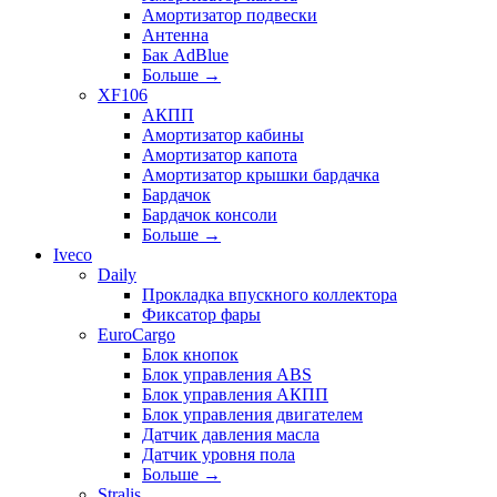
Амортизатор подвески
Антенна
Бак AdBlue
Больше
→
XF106
АКПП
Амортизатор кабины
Амортизатор капота
Амортизатор крышки бардачка
Бардачок
Бардачок консоли
Больше
→
Iveco
Daily
Прокладка впускного коллектора
Фиксатор фары
EuroCargo
Блок кнопок
Блок управления ABS
Блок управления АКПП
Блок управления двигателем
Датчик давления масла
Датчик уровня пола
Больше
→
Stralis