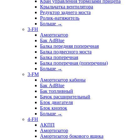
Кран управления тормозами прицепа
Крыльчатка вентилятора
Редуктор заднего моста
Ролик-натяжитель
Больше
→
3-FH
Амортизатор
Бак AdBlue
Балка передняя поперечная
Балка подвесного моста
Балка поперечная
Балка поперечная (поперечина)
Больше
→
3-FM
Амортизатор кабины
Бак AdBlue
Бак топливный
Бачок расширительный
Блок двигателя
Блок кнопок
Больше
→
4-FH
АКПП
Амортизатор
Амортизатор бокового ящика