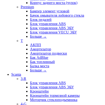
Корпус заднего моста (чулок)
Premium
Бампер элемент угловой
Бачок омывателя лобового стекла
Блок педалей
Блок управления ABS
Блок управления ABS ЭБУ
Блок управления VECU ЭБУ
Больше
→
T
АКПП
Амортизатор
Амортизатор подвески
Бак AdBlue
Бак топливный
Балка моста
Больше
→
Scania
3-R
Блок управления ABS
Блок управления ABS ЭБУ
Кронштейн
Кронштейн тормозной камеры
Моторчик стеклоподъемника
4-G