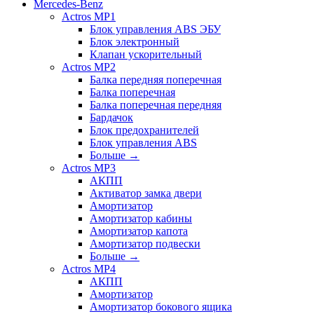
Mercedes-Benz
Actros MP1
Блок управления ABS ЭБУ
Блок электронный
Клапан ускорительный
Actros MP2
Балка передняя поперечная
Балка поперечная
Балка поперечная передняя
Бардачок
Блок предохранителей
Блок управления ABS
Больше
→
Actros MP3
АКПП
Активатор замка двери
Амортизатор
Амортизатор кабины
Амортизатор капота
Амортизатор подвески
Больше
→
Actros MP4
АКПП
Амортизатор
Амортизатор бокового ящика