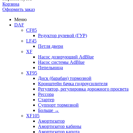
Корзина
Оформить заказ
Меню
DAF
CF85
Редуктор рулевой (ГУР)
LF45
Петля двери
XF
Насос дозирующий AdBlue
Насос системы AdBlue
Пепельница
XF95
Диск (барабан) тормозной
Кронштейн бачка гидроусилителя
Регулятор, регулировка дорожного просвета
Рессора
Стартер
Суппорт тормозной
Больше
→
XF105
Амортизатор
Амортизатор кабины
Амортизатор капота