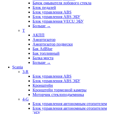
Бачок омывателя лобового стекла
Блок педалей
Блок управления ABS
Блок управления ABS ЭБУ
Блок управления VECU ЭБУ
Больше
→
T
АКПП
Амортизатор
Амортизатор подвески
Бак AdBlue
Бак топливный
Балка моста
Больше
→
Scania
3-R
Блок управления ABS
Блок управления ABS ЭБУ
Кронштейн
Кронштейн тормозной камеры
Моторчик стеклоподъемника
4-G
Блок управления автономным отопителем
Блок управления автономным отопителем
ЭБУ