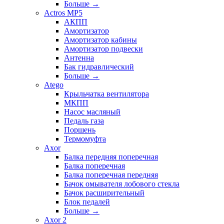
Больше
→
Actros MP5
АКПП
Амортизатор
Амортизатор кабины
Амортизатор подвески
Антенна
Бак гидравлический
Больше
→
Atego
Крыльчатка вентилятора
МКПП
Насос масляный
Педаль газа
Поршень
Термомуфта
Axor
Балка передняя поперечная
Балка поперечная
Балка поперечная передняя
Бачок омывателя лобового стекла
Бачок расширительный
Блок педалей
Больше
→
Axor 2