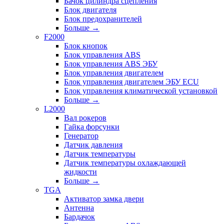
Бачок цилиндра сцепления
Блок двигателя
Блок предохранителей
Больше
→
F2000
Блок кнопок
Блок управления ABS
Блок управления ABS ЭБУ
Блок управления двигателем
Блок управления двигателем ЭБУ ECU
Блок управления климатической установкой
Больше
→
L2000
Вал рокеров
Гайка форсунки
Генератор
Датчик давления
Датчик температуры
Датчик температуры охлаждающей
жидкости
Больше
→
TGA
Активатор замка двери
Антенна
Бардачок