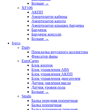
Больше
→
XF106
АКПП
Амортизатор кабины
Амортизатор капота
Амортизатор крышки бардачка
Бардачок
Бардачок консоли
Больше
→
Iveco
Daily
Прокладка впускного коллектора
Фиксатор фары
EuroCargo
Блок кнопок
Блок управления ABS
Блок управления АКПП
Блок управления двигателем
Датчик давления масла
Датчик уровня пола
Больше
→
Stralis
Балка передняя поперечная
Балка поперечная
Балка поперечная передняя