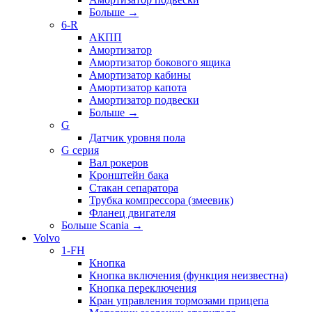
Больше
→
6-R
АКПП
Амортизатор
Амортизатор бокового ящика
Амортизатор кабины
Амортизатор капота
Амортизатор подвески
Больше
→
G
Датчик уровня пола
G серия
Вал рокеров
Кронштейн бака
Стакан сепаратора
Трубка компрессора (змеевик)
Фланец двигателя
Больше Scania
→
Volvo
1-FH
Кнопка
Кнопка включения (функция неизвестна)
Кнопка переключения
Кран управления тормозами прицепа