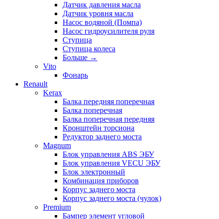
Датчик давления масла
Датчик уровня масла
Насос водяной (Помпа)
Насос гидроусилителя руля
Ступица
Ступица колеса
Больше
→
Vito
Фонарь
Renault
Kerax
Балка передняя поперечная
Балка поперечная
Балка поперечная передняя
Кронштейн торсиона
Редуктор заднего моста
Magnum
Блок управления ABS ЭБУ
Блок управления VECU ЭБУ
Блок электронный
Комбинация приборов
Корпус заднего моста
Корпус заднего моста (чулок)
Premium
Бампер элемент угловой