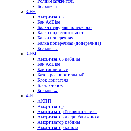
Ролик-натяжитель
Больше
→
3-FH
Амортизатор
Бак AdBlue
Балка передняя поперечная
Балка подвесного моста
Балка поперечная
Балка поперечная (поперечина)
Больше
→
3-FM
Амортизатор кабины
Бак AdBlue
Бак топливный
Бачок расширительный
Блок двигателя
Блок кнопок
Больше
→
4-FH
АКПП
Амортизатор
Амортизатор бокового ящика
Амортизатор двери багажника
Амортизатор кабины
Амортизатор капота