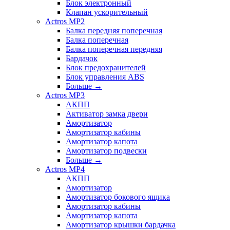
Блок электронный
Клапан ускорительный
Actros MP2
Балка передняя поперечная
Балка поперечная
Балка поперечная передняя
Бардачок
Блок предохранителей
Блок управления ABS
Больше
→
Actros MP3
АКПП
Активатор замка двери
Амортизатор
Амортизатор кабины
Амортизатор капота
Амортизатор подвески
Больше
→
Actros MP4
АКПП
Амортизатор
Амортизатор бокового ящика
Амортизатор кабины
Амортизатор капота
Амортизатор крышки бардачка