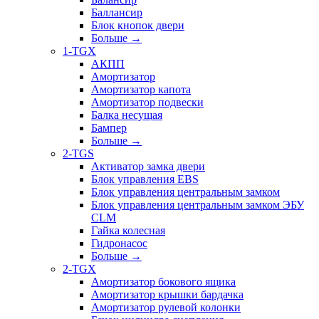
Баллансир
Блок кнопок двери
Больше
→
1-TGX
АКПП
Амортизатор
Амортизатор капота
Амортизатор подвески
Балка несущая
Бампер
Больше
→
2-TGS
Активатор замка двери
Блок управления EBS
Блок управления центральным замком
Блок управления центральным замком ЭБУ
CLM
Гайка колесная
Гидронасос
Больше
→
2-TGX
Амортизатор бокового ящика
Амортизатор крышки бардачка
Амортизатор рулевой колонки