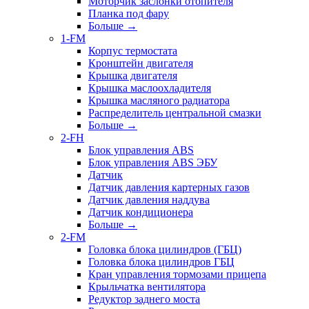
Моторчик заслонки отопителя
Планка под фару
Больше
→
1-FM
Корпус термостата
Кронштейн двигателя
Крышка двигателя
Крышка маслоохладителя
Крышка масляного радиатора
Распределитель центральной смазки
Больше
→
2-FH
Блок управления ABS
Блок управления ABS ЭБУ
Датчик
Датчик давления картерных газов
Датчик давления наддува
Датчик кондиционера
Больше
→
2-FM
Головка блока цилиндров (ГБЦ)
Головка блока цилиндров ГБЦ
Кран управления тормозами прицепа
Крыльчатка вентилятора
Редуктор заднего моста