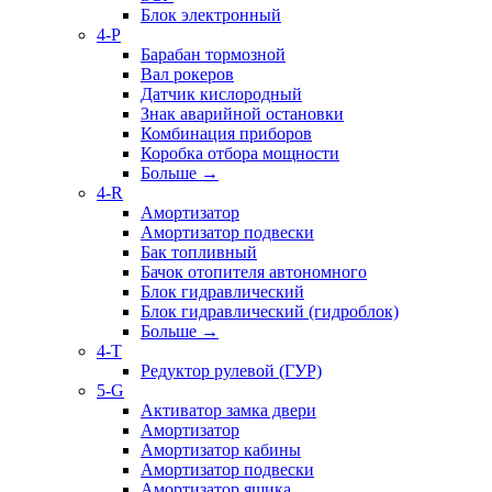
Блок электронный
4-P
Барабан тормозной
Вал рокеров
Датчик кислородный
Знак аварийной остановки
Комбинация приборов
Коробка отбора мощности
Больше
→
4-R
Амортизатор
Амортизатор подвески
Бак топливный
Бачок отопителя автономного
Блок гидравлический
Блок гидравлический (гидроблок)
Больше
→
4-T
Редуктор рулевой (ГУР)
5-G
Активатор замка двери
Амортизатор
Амортизатор кабины
Амортизатор подвески
Амортизатор ящика