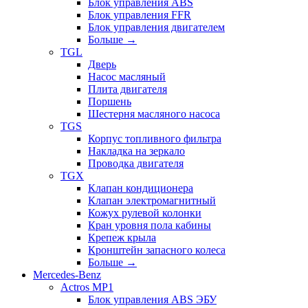
Блок управления ABS
Блок управления FFR
Блок управления двигателем
Больше
→
TGL
Дверь
Насос масляный
Плита двигателя
Поршень
Шестерня масляного насоса
TGS
Корпус топливного фильтра
Накладка на зеркало
Проводка двигателя
TGX
Клапан кондиционера
Клапан электромагнитный
Кожух рулевой колонки
Кран уровня пола кабины
Крепеж крыла
Кронштейн запасного колеса
Больше
→
Mercedes-Benz
Actros MP1
Блок управления ABS ЭБУ