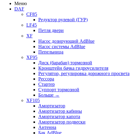
Меню
DAF
CF85
Редуктор рулевой (ГУР)
LF45
Петля двери
XF
Насос дозирующий AdBlue
Насос системы AdBlue
Пепельница
XF95
Диск (барабан) тормозной
Кронштейн бачка гидроусилителя
Регулятор, регулировка дорожного просвета
Рессора
Стартер
Суппорт тормозной
Больше
→
XF105
Амортизатор
Амортизатор кабины
Амортизатор капота
Амортизатор подвески
Антенна
Бак AdBlue