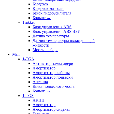
Бардачок
Бардачок консоли
Бачок гидроусилителя
Больше
→
Trakker
Блок управления ABS
Блок управления ABS ЭБУ
Датчик температуры
Датчик температуры охлаждающей
жидкости
Мосты в сборе
Man
1-TGA
Активатор замка двери
Амортизатор
Амортизатор кабины
Амортизатор подвески
Антенна
Балка подвесного моста
Больше
→
1-TGS
АКПП
Амортизатор
Амортизатор сиденья
Балансир