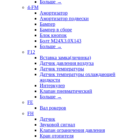
Больше
→
4-FM
Амортизатор
Амортизатор подвески
Бампер
Бампер в сборе
Блок кнопок
Болт M24X3.0X143
Больше
→
F12
Вставка замка(личинка)
Датчик давления воздуха
Датчик температуры
Датчик температуры охлаждающей
жидкости
Интеркулер
Клапан пневматический
Больше
→
FE
Вал рокеров
FH
Датчик
Звуковой сигнал
Клапан ограничения давления
Кран отопителя