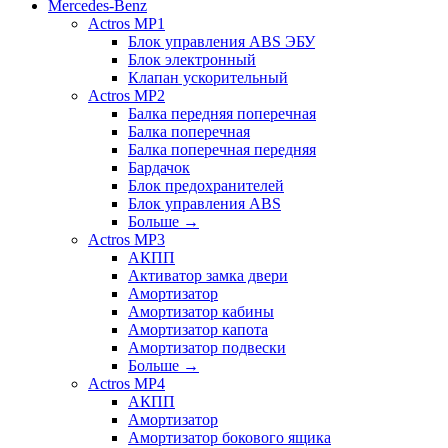
Mercedes-Benz
Actros MP1
Блок управления ABS ЭБУ
Блок электронный
Клапан ускорительный
Actros MP2
Балка передняя поперечная
Балка поперечная
Балка поперечная передняя
Бардачок
Блок предохранителей
Блок управления ABS
Больше
→
Actros MP3
АКПП
Активатор замка двери
Амортизатор
Амортизатор кабины
Амортизатор капота
Амортизатор подвески
Больше
→
Actros MP4
АКПП
Амортизатор
Амортизатор бокового ящика