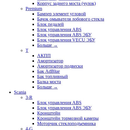
Корпус заднего моста (чулок)
Premium
Бампер элемент угловой
Бачок омывателя лобового стекла
Блок педалей
Блок управления ABS
Блок управления ABS ЭБУ
Блок управления VECU ЭБУ
Больше
→
T
АКПП
Амортизатор
Амортизатор подвески
Бак AdBlue
Бак топливный
Балка моста
Больше
→
Scania
3-R
Блок управления ABS
Блок управления ABS ЭБУ
Кронштейн
Кронштейн тормозной камеры
Моторчик стеклоподъемника
4-G