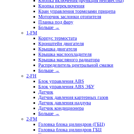
Кнопка включения (функция неизвестна)
Кнопка переключения
Кран управления тормозами прицепа
Моторчик заслонки отопителя
Планка под фару
Больше
→
1-FM
Корпус термостата
Кронштейн двигателя
Крышка двигателя
Крышка маслоохладителя
Крышка масляного радиатора
Распределитель центральной смазки
Больше
→
2-FH
Блок управления ABS
Блок управления ABS ЭБУ
Датчик
Датчик давления картерных газов
Датчик давления наддува
Датчик кондиционера
Больше
→
2-FM
Головка блока цилиндров (ГБЦ)
Головка блока цилиндров ГБЦ