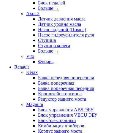
Блок педалей
Больше
→
Axor 2
Датчик давления масла
Датчик уровня масла
Насос водяной (Помпа)
Насос гидроусилителя руля
Ступица
Ступица колеса
Больше
→
Vito
Фонарь
Renault
Kerax
Балка передняя поперечная
Балка поперечная
Балка поперечная передняя
Кронштейн торсиона
Редуктор заднего моста
Magnum
Блок управления ABS ЭБУ
Блок управления VECU ЭБУ
Блок электронный
Комбинация приборов
Корпус заднего моста