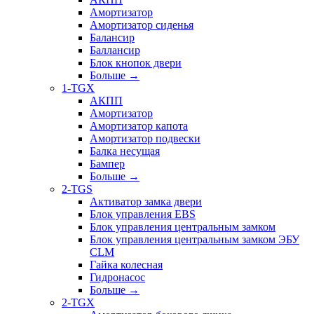
Амортизатор
Амортизатор сиденья
Балансир
Баллансир
Блок кнопок двери
Больше
→
1-TGX
АКПП
Амортизатор
Амортизатор капота
Амортизатор подвески
Балка несущая
Бампер
Больше
→
2-TGS
Активатор замка двери
Блок управления EBS
Блок управления центральным замком
Блок управления центральным замком ЭБУ
CLM
Гайка колесная
Гидронасос
Больше
→
2-TGX