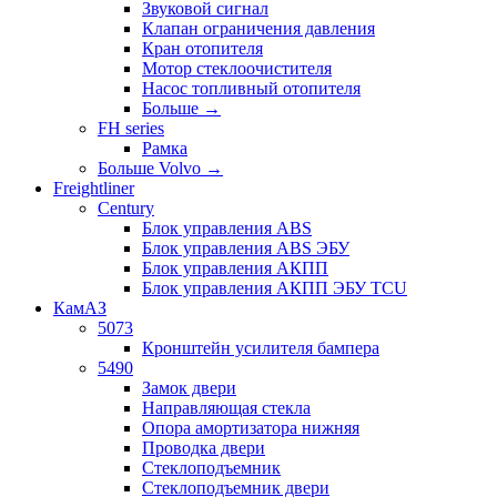
Звуковой сигнал
Клапан ограничения давления
Кран отопителя
Мотор стеклоочистителя
Насос топливный отопителя
Больше
→
FH series
Рамка
Больше Volvo
→
Freightliner
Century
Блок управления ABS
Блок управления ABS ЭБУ
Блок управления АКПП
Блок управления АКПП ЭБУ TCU
КамАЗ
5073
Кронштейн усилителя бампера
5490
Замок двери
Направляющая стекла
Опора амортизатора нижняя
Проводка двери
Стеклоподъемник
Стеклоподъемник двери