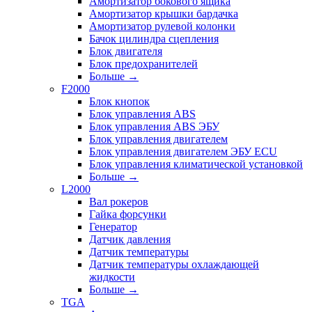
Амортизатор бокового ящика
Амортизатор крышки бардачка
Амортизатор рулевой колонки
Бачок цилиндра сцепления
Блок двигателя
Блок предохранителей
Больше
→
F2000
Блок кнопок
Блок управления ABS
Блок управления ABS ЭБУ
Блок управления двигателем
Блок управления двигателем ЭБУ ECU
Блок управления климатической установкой
Больше
→
L2000
Вал рокеров
Гайка форсунки
Генератор
Датчик давления
Датчик температуры
Датчик температуры охлаждающей
жидкости
Больше
→
TGA