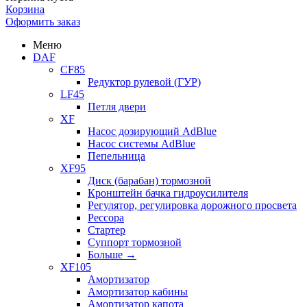
Корзина
Оформить заказ
Меню
DAF
CF85
Редуктор рулевой (ГУР)
LF45
Петля двери
XF
Насос дозирующий AdBlue
Насос системы AdBlue
Пепельница
XF95
Диск (барабан) тормозной
Кронштейн бачка гидроусилителя
Регулятор, регулировка дорожного просвета
Рессора
Стартер
Суппорт тормозной
Больше
→
XF105
Амортизатор
Амортизатор кабины
Амортизатор капота