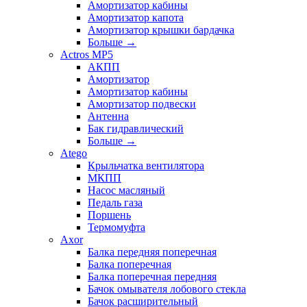
Амортизатор кабины
Амортизатор капота
Амортизатор крышки бардачка
Больше
→
Actros MP5
АКПП
Амортизатор
Амортизатор кабины
Амортизатор подвески
Антенна
Бак гидравлический
Больше
→
Atego
Крыльчатка вентилятора
МКПП
Насос масляный
Педаль газа
Поршень
Термомуфта
Axor
Балка передняя поперечная
Балка поперечная
Балка поперечная передняя
Бачок омывателя лобового стекла
Бачок расширительный