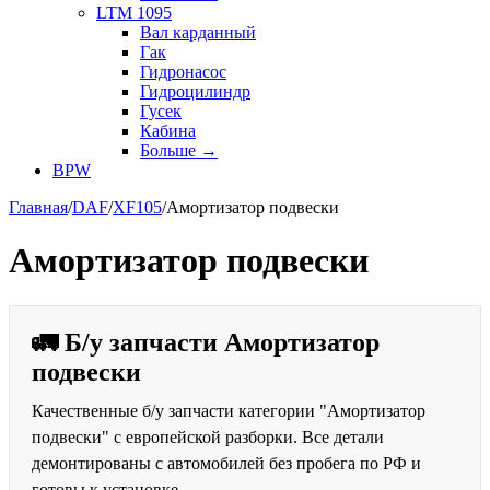
LTM 1095
Вал карданный
Гак
Гидронасос
Гидроцилиндр
Гусек
Кабина
Больше
→
BPW
Главная
/
DAF
/
XF105
/
Амортизатор подвески
Амортизатор подвески
🚛 Б/у запчасти Амортизатор
подвески
Качественные б/у запчасти категории "Амортизатор
подвески" с европейской разборки. Все детали
демонтированы с автомобилей без пробега по РФ и
готовы к установке.