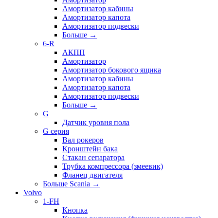
Амортизатор кабины
Амортизатор капота
Амортизатор подвески
Больше
→
6-R
АКПП
Амортизатор
Амортизатор бокового ящика
Амортизатор кабины
Амортизатор капота
Амортизатор подвески
Больше
→
G
Датчик уровня пола
G серия
Вал рокеров
Кронштейн бака
Стакан сепаратора
Трубка компрессора (змеевик)
Фланец двигателя
Больше Scania
→
Volvo
1-FH
Кнопка