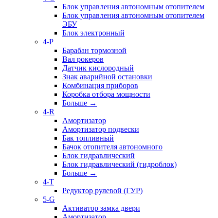
Блок управления автономным отопителем
Блок управления автономным отопителем
ЭБУ
Блок электронный
4-P
Барабан тормозной
Вал рокеров
Датчик кислородный
Знак аварийной остановки
Комбинация приборов
Коробка отбора мощности
Больше
→
4-R
Амортизатор
Амортизатор подвески
Бак топливный
Бачок отопителя автономного
Блок гидравлический
Блок гидравлический (гидроблок)
Больше
→
4-T
Редуктор рулевой (ГУР)
5-G
Активатор замка двери
Амортизатор