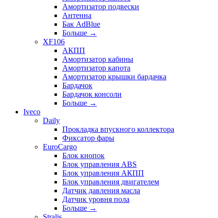
Амортизатор подвески
Антенна
Бак AdBlue
Больше
→
XF106
АКПП
Амортизатор кабины
Амортизатор капота
Амортизатор крышки бардачка
Бардачок
Бардачок консоли
Больше
→
Iveco
Daily
Прокладка впускного коллектора
Фиксатор фары
EuroCargo
Блок кнопок
Блок управления ABS
Блок управления АКПП
Блок управления двигателем
Датчик давления масла
Датчик уровня пола
Больше
→
Stralis