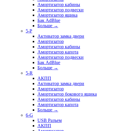
Амортизатор кабины
Амортизатор подвески
Амортизатор ящика
Бак AdBlue
Больше
→
5-P
Активатор замка двери
Амортизатор
Амортизатор кабины
Амортизатор капота
Амортизатор подвески
Бак AdBlue
Больше
→
5-R
АКПП
Активатор замка двери
Амортизатор
Амортизатор бокового ящика
Амортизатор кабины
Амортизатор капота
Больше
→
6-G
USB Разъем
АКПП
Амортизатор