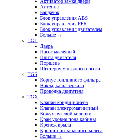
Активатор замка двери
Антенна
Бардачок
Блок управления ABS
Блок управления FFR
Блок управления двигателем
Больше
→
TGL
Дверь
Насос масляный
Плита двигателя
Поршень
Шестерня масляного насоса
TGS
Корпус топливного фильтра
Накладка на зеркало
Проводка двигателя
TGX
Клапан кондиционера
Клапан электромагнитный
Кожух рулевой колонки
Кран уровня пола кабины
Крепеж крыла
Кронштейн запасного колеса
Больше
→