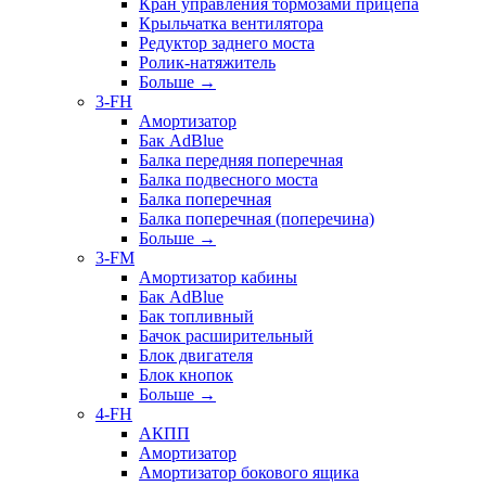
Кран управления тормозами прицепа
Крыльчатка вентилятора
Редуктор заднего моста
Ролик-натяжитель
Больше
→
3-FH
Амортизатор
Бак AdBlue
Балка передняя поперечная
Балка подвесного моста
Балка поперечная
Балка поперечная (поперечина)
Больше
→
3-FM
Амортизатор кабины
Бак AdBlue
Бак топливный
Бачок расширительный
Блок двигателя
Блок кнопок
Больше
→
4-FH
АКПП
Амортизатор
Амортизатор бокового ящика