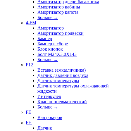
Амортизатор двери багажника
Амортизатор кабины
Амортизатор капота
Больше
→
4-FM
Амортизатор
Амортизатор подвески
Бампер
Бампер в сборе
Блок кнопок
Болт M24X3.0X143
Больше
→
F12
Вставка замка(личинка)
Датчик давления воздуха
Датчик температуры
Датчик температуры охлаждающей
жидкости
Интеркулер
Клапан пневматический
Больше
→
FE
Вал рокеров
FH
Датчик