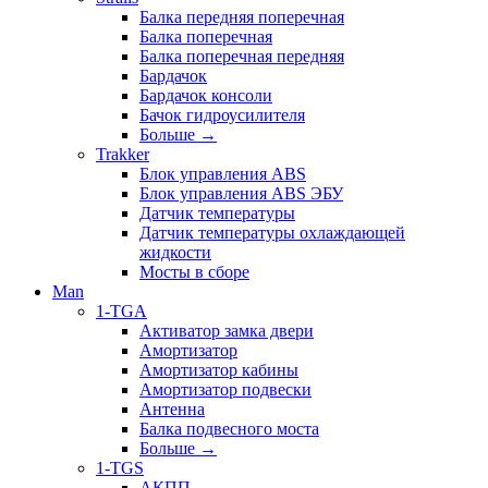
Балка передняя поперечная
Балка поперечная
Балка поперечная передняя
Бардачок
Бардачок консоли
Бачок гидроусилителя
Больше
→
Trakker
Блок управления ABS
Блок управления ABS ЭБУ
Датчик температуры
Датчик температуры охлаждающей
жидкости
Мосты в сборе
Man
1-TGA
Активатор замка двери
Амортизатор
Амортизатор кабины
Амортизатор подвески
Антенна
Балка подвесного моста
Больше
→
1-TGS
АКПП