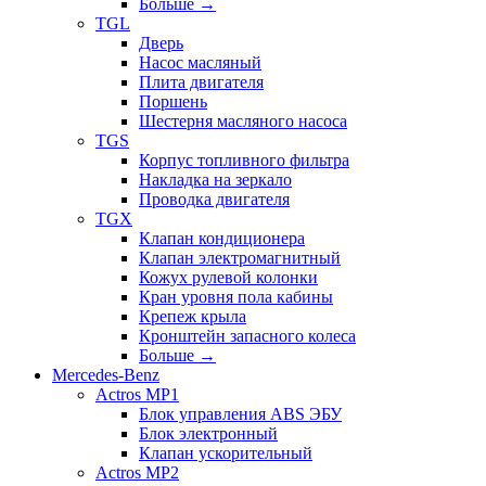
Больше
→
TGL
Дверь
Насос масляный
Плита двигателя
Поршень
Шестерня масляного насоса
TGS
Корпус топливного фильтра
Накладка на зеркало
Проводка двигателя
TGX
Клапан кондиционера
Клапан электромагнитный
Кожух рулевой колонки
Кран уровня пола кабины
Крепеж крыла
Кронштейн запасного колеса
Больше
→
Mercedes-Benz
Actros MP1
Блок управления ABS ЭБУ
Блок электронный
Клапан ускорительный
Actros MP2