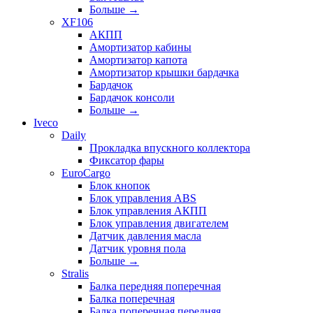
Больше
→
XF106
АКПП
Амортизатор кабины
Амортизатор капота
Амортизатор крышки бардачка
Бардачок
Бардачок консоли
Больше
→
Iveco
Daily
Прокладка впускного коллектора
Фиксатор фары
EuroCargo
Блок кнопок
Блок управления ABS
Блок управления АКПП
Блок управления двигателем
Датчик давления масла
Датчик уровня пола
Больше
→
Stralis
Балка передняя поперечная
Балка поперечная
Балка поперечная передняя