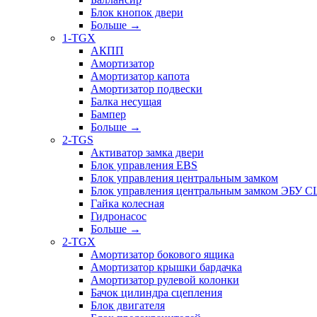
Блок кнопок двери
Больше
→
1-TGX
АКПП
Амортизатор
Амортизатор капота
Амортизатор подвески
Балка несущая
Бампер
Больше
→
2-TGS
Активатор замка двери
Блок управления EBS
Блок управления центральным замком
Блок управления центральным замком ЭБУ 
Гайка колесная
Гидронасос
Больше
→
2-TGX
Амортизатор бокового ящика
Амортизатор крышки бардачка
Амортизатор рулевой колонки
Бачок цилиндра сцепления
Блок двигателя