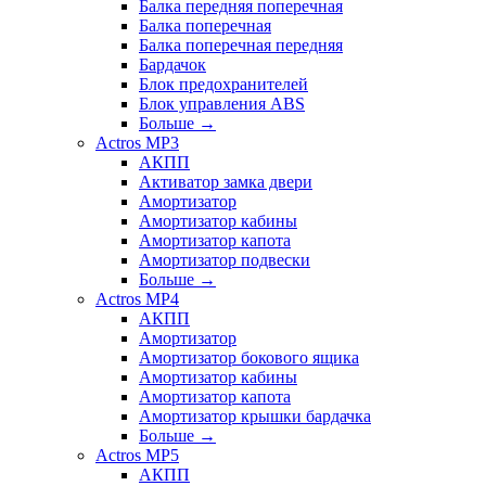
Балка передняя поперечная
Балка поперечная
Балка поперечная передняя
Бардачок
Блок предохранителей
Блок управления ABS
Больше
→
Actros MP3
АКПП
Активатор замка двери
Амортизатор
Амортизатор кабины
Амортизатор капота
Амортизатор подвески
Больше
→
Actros MP4
АКПП
Амортизатор
Амортизатор бокового ящика
Амортизатор кабины
Амортизатор капота
Амортизатор крышки бардачка
Больше
→
Actros MP5
АКПП