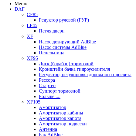
Меню
DAF
CF85
Редуктор рулевой (ГУР)
LF45
Петля двери
XF
Насос дозирующий AdBlue
Насос системы AdBlue
Пепельница
XF95
Диск (барабан) тормозной
Кронштейн бачка гидроусилителя
Регулятор, регулировка дорожного просвета
Рессора
Стартер
Суппорт тормозной
Больше
→
XF105
Амортизатор
Амортизатор кабины
Амортизатор капота
Амортизатор подвески
Антенна
Бак AdBlue