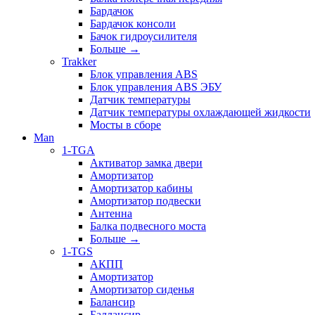
Бардачок
Бардачок консоли
Бачок гидроусилителя
Больше
→
Trakker
Блок управления ABS
Блок управления ABS ЭБУ
Датчик температуры
Датчик температуры охлаждающей жидкости
Мосты в сборе
Man
1-TGA
Активатор замка двери
Амортизатор
Амортизатор кабины
Амортизатор подвески
Антенна
Балка подвесного моста
Больше
→
1-TGS
АКПП
Амортизатор
Амортизатор сиденья
Балансир
Баллансир