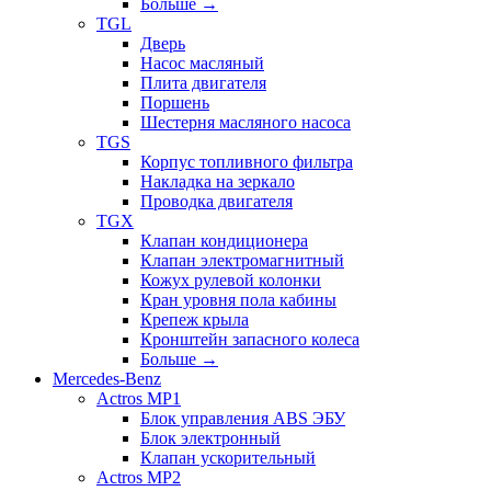
Больше
→
TGL
Дверь
Насос масляный
Плита двигателя
Поршень
Шестерня масляного насоса
TGS
Корпус топливного фильтра
Накладка на зеркало
Проводка двигателя
TGX
Клапан кондиционера
Клапан электромагнитный
Кожух рулевой колонки
Кран уровня пола кабины
Крепеж крыла
Кронштейн запасного колеса
Больше
→
Mercedes-Benz
Actros MP1
Блок управления ABS ЭБУ
Блок электронный
Клапан ускорительный
Actros MP2