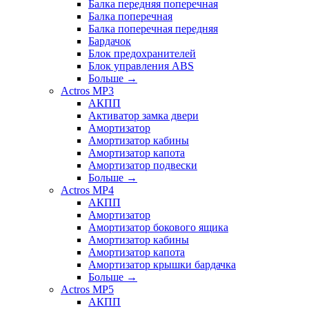
Балка передняя поперечная
Балка поперечная
Балка поперечная передняя
Бардачок
Блок предохранителей
Блок управления ABS
Больше
→
Actros MP3
АКПП
Активатор замка двери
Амортизатор
Амортизатор кабины
Амортизатор капота
Амортизатор подвески
Больше
→
Actros MP4
АКПП
Амортизатор
Амортизатор бокового ящика
Амортизатор кабины
Амортизатор капота
Амортизатор крышки бардачка
Больше
→
Actros MP5
АКПП