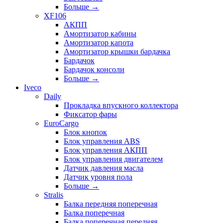
Больше
→
XF106
АКПП
Амортизатор кабины
Амортизатор капота
Амортизатор крышки бардачка
Бардачок
Бардачок консоли
Больше
→
Iveco
Daily
Прокладка впускного коллектора
Фиксатор фары
EuroCargo
Блок кнопок
Блок управления ABS
Блок управления АКПП
Блок управления двигателем
Датчик давления масла
Датчик уровня пола
Больше
→
Stralis
Балка передняя поперечная
Балка поперечная
Балка поперечная передняя