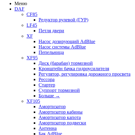
Меню
DAF
CF85
Редуктор рулевой (ГУР)
LF45
Петля двери
XF
Насос дозирующий AdBlue
Насос системы AdBlue
Пепельница
XF95
Диск (барабан) тормозной
Кронштейн бачка гидроусилителя
Регулятор, регулировка дорожного просвета
Рессора
Стартер
Суппорт тормозной
Больше
→
XF105
Амортизатор
Амортизатор кабины
Амортизатор капота
Амортизатор подвески
Антенна
Бак AdBlue