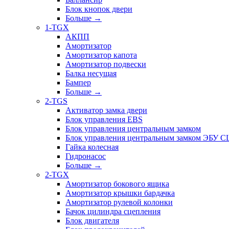
Блок кнопок двери
Больше
→
1-TGX
АКПП
Амортизатор
Амортизатор капота
Амортизатор подвески
Балка несущая
Бампер
Больше
→
2-TGS
Активатор замка двери
Блок управления EBS
Блок управления центральным замком
Блок управления центральным замком ЭБУ 
Гайка колесная
Гидронасос
Больше
→
2-TGX
Амортизатор бокового ящика
Амортизатор крышки бардачка
Амортизатор рулевой колонки
Бачок цилиндра сцепления
Блок двигателя