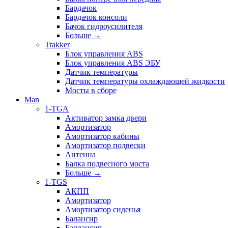
Бардачок
Бардачок консоли
Бачок гидроусилителя
Больше
→
Trakker
Блок управления ABS
Блок управления ABS ЭБУ
Датчик температуры
Датчик температуры охлаждающей жидкости
Мосты в сборе
Man
1-TGA
Активатор замка двери
Амортизатор
Амортизатор кабины
Амортизатор подвески
Антенна
Балка подвесного моста
Больше
→
1-TGS
АКПП
Амортизатор
Амортизатор сиденья
Балансир
Баллансир