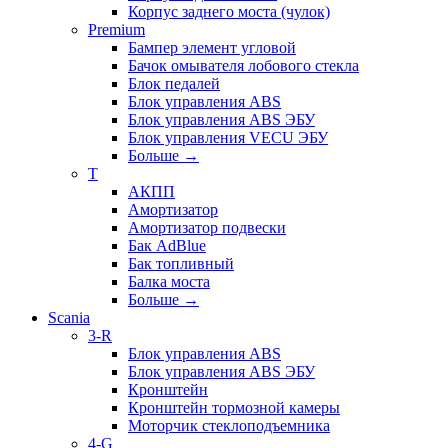
Корпус заднего моста (чулок)
Premium
Бампер элемент угловой
Бачок омывателя лобового стекла
Блок педалей
Блок управления ABS
Блок управления ABS ЭБУ
Блок управления VECU ЭБУ
Больше
→
T
АКПП
Амортизатор
Амортизатор подвески
Бак AdBlue
Бак топливный
Балка моста
Больше
→
Scania
3-R
Блок управления ABS
Блок управления ABS ЭБУ
Кронштейн
Кронштейн тормозной камеры
Моторчик стеклоподъемника
4-G