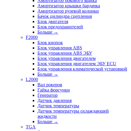
Амортизатор бокового ящика
Амортизатор крышки бардачка
Амортизатор рулевой колонки
Бачок цилиндра сцепления
Блок двигателя
Блок предохранителей
Больше
→
F2000
Блок кнопок
Блок управления ABS
Блок управления ABS ЭБУ
Блок управления двигателем
Блок управления двигателем ЭБУ ECU
Блок управления климатической установкой
Больше
→
L2000
Вал рокеров
Гайка форсунки
Генератор
Датчик давления
Датчик температуры
Датчик температуры охлаждающей
жидкости
Больше
→
TGA