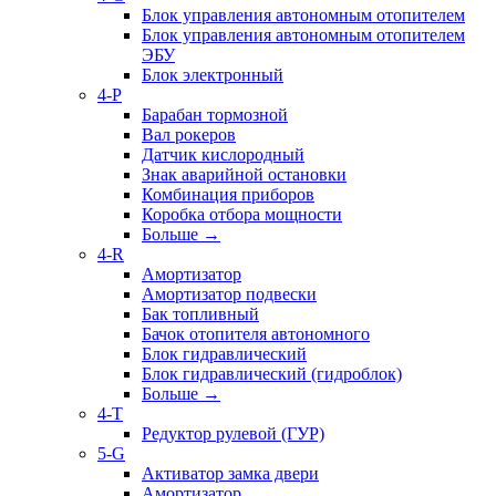
Блок управления автономным отопителем
Блок управления автономным отопителем
ЭБУ
Блок электронный
4-P
Барабан тормозной
Вал рокеров
Датчик кислородный
Знак аварийной остановки
Комбинация приборов
Коробка отбора мощности
Больше
→
4-R
Амортизатор
Амортизатор подвески
Бак топливный
Бачок отопителя автономного
Блок гидравлический
Блок гидравлический (гидроблок)
Больше
→
4-T
Редуктор рулевой (ГУР)
5-G
Активатор замка двери
Амортизатор