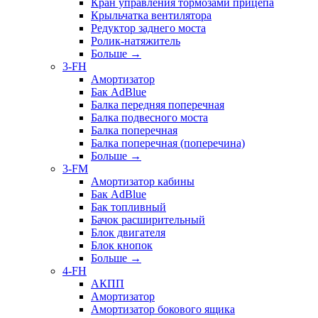
Кран управления тормозами прицепа
Крыльчатка вентилятора
Редуктор заднего моста
Ролик-натяжитель
Больше
→
3-FH
Амортизатор
Бак AdBlue
Балка передняя поперечная
Балка подвесного моста
Балка поперечная
Балка поперечная (поперечина)
Больше
→
3-FM
Амортизатор кабины
Бак AdBlue
Бак топливный
Бачок расширительный
Блок двигателя
Блок кнопок
Больше
→
4-FH
АКПП
Амортизатор
Амортизатор бокового ящика