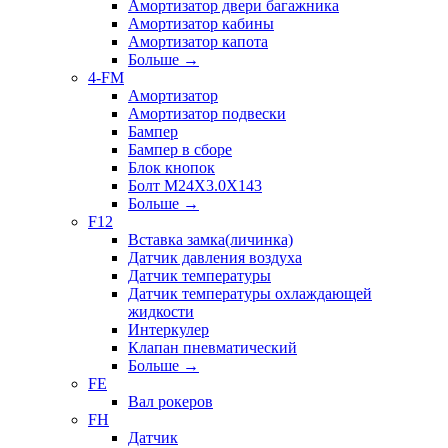
Амортизатор двери багажника
Амортизатор кабины
Амортизатор капота
Больше
→
4-FM
Амортизатор
Амортизатор подвески
Бампер
Бампер в сборе
Блок кнопок
Болт M24X3.0X143
Больше
→
F12
Вставка замка(личинка)
Датчик давления воздуха
Датчик температуры
Датчик температуры охлаждающей
жидкости
Интеркулер
Клапан пневматический
Больше
→
FE
Вал рокеров
FH
Датчик