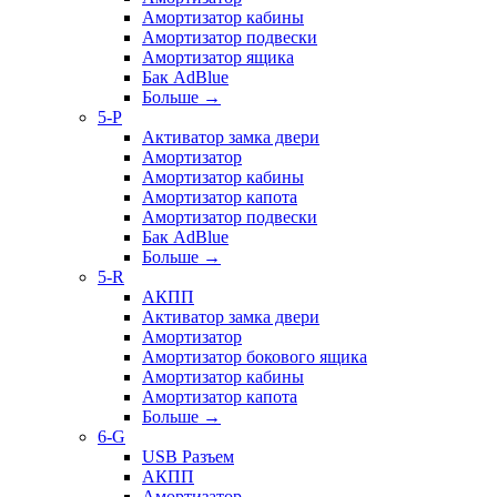
Амортизатор кабины
Амортизатор подвески
Амортизатор ящика
Бак AdBlue
Больше
→
5-P
Активатор замка двери
Амортизатор
Амортизатор кабины
Амортизатор капота
Амортизатор подвески
Бак AdBlue
Больше
→
5-R
АКПП
Активатор замка двери
Амортизатор
Амортизатор бокового ящика
Амортизатор кабины
Амортизатор капота
Больше
→
6-G
USB Разъем
АКПП
Амортизатор