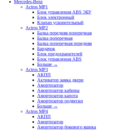
Mercedes-Benz
Actros MP1
Блок управления ABS ЭБУ
Блок электронный
Клапан ускорительный
Actros MP2
Балка передняя поперечная
Балка поперечная
Балка поперечная передняя
Бардачок
Блок предохранителей
Блок управления ABS
Больше
→
Actros MP3
АКПП
Активатор замка двери
Амортизатор
Амортизатор кабины
Амортизатор капота
Амортизатор подвески
Больше
→
Actros MP4
АКПП
Амортизатор
Амортизатор бокового ящика