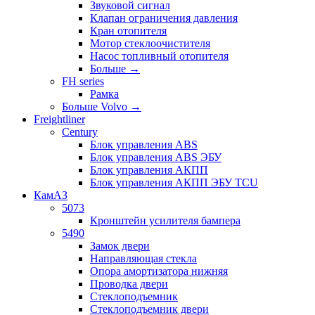
Звуковой сигнал
Клапан ограничения давления
Кран отопителя
Мотор стеклоочистителя
Насос топливный отопителя
Больше
→
FH series
Рамка
Больше Volvo
→
Freightliner
Century
Блок управления ABS
Блок управления ABS ЭБУ
Блок управления АКПП
Блок управления АКПП ЭБУ TCU
КамАЗ
5073
Кронштейн усилителя бампера
5490
Замок двери
Направляющая стекла
Опора амортизатора нижняя
Проводка двери
Стеклоподъемник
Стеклоподъемник двери