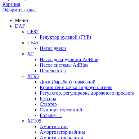
Корзина
Оформить заказ
Меню
DAF
CF85
Редуктор рулевой (ГУР)
LF45
Петля двери
XF
Насос дозирующий AdBlue
Насос системы AdBlue
Пепельница
XF95
Диск (барабан) тормозной
Кронштейн бачка гидроусилителя
Регулятор, регулировка дорожного просвета
Рессора
Стартер
Суппорт тормозной
Больше
→
XF105
Амортизатор
Амортизатор кабины
Амортизатор капота