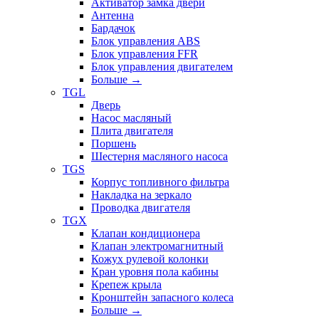
Активатор замка двери
Антенна
Бардачок
Блок управления ABS
Блок управления FFR
Блок управления двигателем
Больше
→
TGL
Дверь
Насос масляный
Плита двигателя
Поршень
Шестерня масляного насоса
TGS
Корпус топливного фильтра
Накладка на зеркало
Проводка двигателя
TGX
Клапан кондиционера
Клапан электромагнитный
Кожух рулевой колонки
Кран уровня пола кабины
Крепеж крыла
Кронштейн запасного колеса
Больше
→