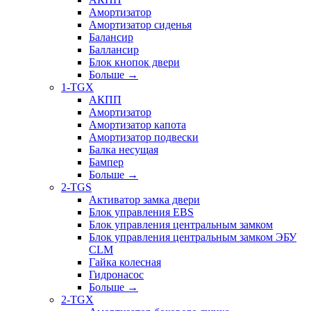
Амортизатор
Амортизатор сиденья
Балансир
Баллансир
Блок кнопок двери
Больше
→
1-TGX
АКПП
Амортизатор
Амортизатор капота
Амортизатор подвески
Балка несущая
Бампер
Больше
→
2-TGS
Активатор замка двери
Блок управления EBS
Блок управления центральным замком
Блок управления центральным замком ЭБУ
CLM
Гайка колесная
Гидронасос
Больше
→
2-TGX