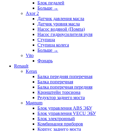
Блок педалей
Больше
→
Axor 2
Датчик давления масла
Датчик уровня масла
Насос водяной (Помпа)
Насос гидроусилителя руля
Ступица
Ступица колеса
Больше
→
Vito
Фонарь
Renault
Kerax
Балка передняя поперечная
Балка поперечная
Балка поперечная передняя
Кронштейн торсиона
Редуктор заднего моста
Magnum
Блок управления ABS ЭБУ
Блок управления VECU ЭБУ
Блок электронный
Комбинация приборов
Корпус заднего моста