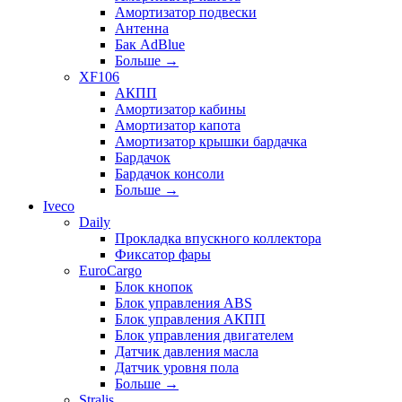
Амортизатор подвески
Антенна
Бак AdBlue
Больше
→
XF106
АКПП
Амортизатор кабины
Амортизатор капота
Амортизатор крышки бардачка
Бардачок
Бардачок консоли
Больше
→
Iveco
Daily
Прокладка впускного коллектора
Фиксатор фары
EuroCargo
Блок кнопок
Блок управления ABS
Блок управления АКПП
Блок управления двигателем
Датчик давления масла
Датчик уровня пола
Больше
→
Stralis