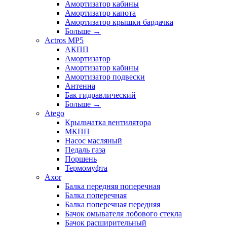
Амортизатор кабины
Амортизатор капота
Амортизатор крышки бардачка
Больше
→
Actros MP5
АКПП
Амортизатор
Амортизатор кабины
Амортизатор подвески
Антенна
Бак гидравлический
Больше
→
Atego
Крыльчатка вентилятора
МКПП
Насос масляный
Педаль газа
Поршень
Термомуфта
Axor
Балка передняя поперечная
Балка поперечная
Балка поперечная передняя
Бачок омывателя лобового стекла
Бачок расширительный