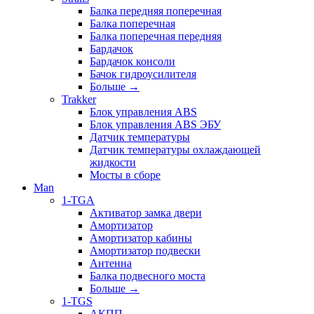
Балка передняя поперечная
Балка поперечная
Балка поперечная передняя
Бардачок
Бардачок консоли
Бачок гидроусилителя
Больше
→
Trakker
Блок управления ABS
Блок управления ABS ЭБУ
Датчик температуры
Датчик температуры охлаждающей
жидкости
Мосты в сборе
Man
1-TGA
Активатор замка двери
Амортизатор
Амортизатор кабины
Амортизатор подвески
Антенна
Балка подвесного моста
Больше
→
1-TGS
АКПП