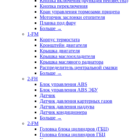
Кнопка включения (функция неизвестна)
Кнопка переключения
Кран управления тормозами прицепа
Моторчик заслонки отопителя
Планка под фару
Больше
→
1-FM
Корпус термостата
Кронштейн двигателя
Крышка двигателя
Крышка маслоохладителя
Крышка масляного радиатора
Распределитель центральной смазки
Больше
→
2-FH
Блок управления ABS
Блок управления ABS ЭБУ
Датчик
Датчик давления картерных газов
Датчик давления наддува
Датчик кондиционера
Больше
→
2-FM
Головка блока цилиндров (ГБЦ)
Головка блока цилиндров ГБЦ