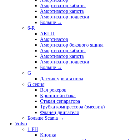
Амортизатор кабины
Амортизатор капота
Амортизатор подвески
Больше
→
6-R
АКПП
Амортизатор
Амортизатор бокового ящика
Амортизатор кабины
Амортизатор капота
Амортизатор подвески
Больше
→
G
Датчик уровня пола
G серия
Вал рокеров
Кронштейн бака
Стакан сепаратора
Трубка компрессора (змеевик)
Фланец двигателя
Больше Scania
→
Volvo
1-FH
Кнопка