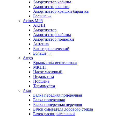
Амортизатор кабины
Амортизатор капота
Амортизатор крышки бардачка
Больше
→
Actros MP5
АКПП
Амортизатор
Амортизатор кабины
Амортизатор подвески
Антенна
Бак гидравлический
Больше
→
Atego
Крыльчатка вентилятора
МКПП
Насос масляный
Педаль газа
Поршень
Термомуфта
Axor
Балка передняя поперечная
Балка поперечная
Балка поперечная передняя
Бачок омывателя лобового стекла
Бачок расширительный