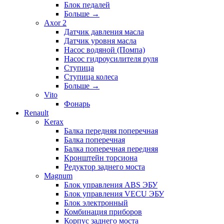
Блок педалей
Больше
→
Axor 2
Датчик давления масла
Датчик уровня масла
Насос водяной (Помпа)
Насос гидроусилителя руля
Ступица
Ступица колеса
Больше
→
Vito
Фонарь
Renault
Kerax
Балка передняя поперечная
Балка поперечная
Балка поперечная передняя
Кронштейн торсиона
Редуктор заднего моста
Magnum
Блок управления ABS ЭБУ
Блок управления VECU ЭБУ
Блок электронный
Комбинация приборов
Корпус заднего моста