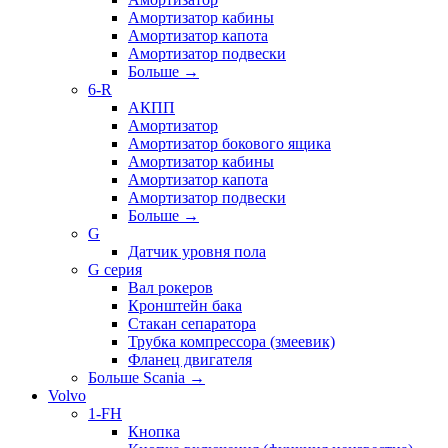
Амортизатор кабины
Амортизатор капота
Амортизатор подвески
Больше
→
6-R
АКПП
Амортизатор
Амортизатор бокового ящика
Амортизатор кабины
Амортизатор капота
Амортизатор подвески
Больше
→
G
Датчик уровня пола
G серия
Вал рокеров
Кронштейн бака
Стакан сепаратора
Трубка компрессора (змеевик)
Фланец двигателя
Больше Scania
→
Volvo
1-FH
Кнопка