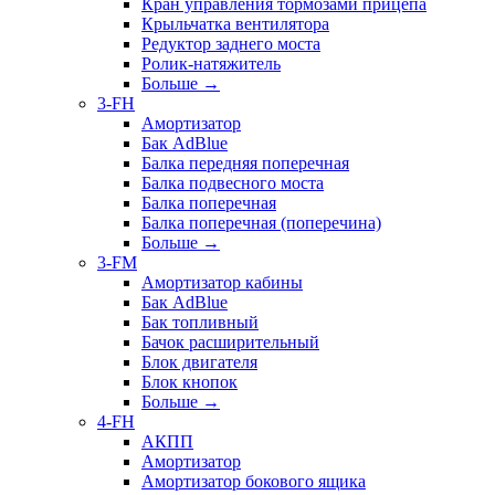
Кран управления тормозами прицепа
Крыльчатка вентилятора
Редуктор заднего моста
Ролик-натяжитель
Больше
→
3-FH
Амортизатор
Бак AdBlue
Балка передняя поперечная
Балка подвесного моста
Балка поперечная
Балка поперечная (поперечина)
Больше
→
3-FM
Амортизатор кабины
Бак AdBlue
Бак топливный
Бачок расширительный
Блок двигателя
Блок кнопок
Больше
→
4-FH
АКПП
Амортизатор
Амортизатор бокового ящика