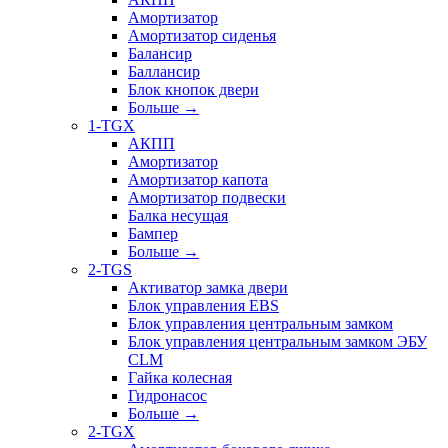
Амортизатор
Амортизатор сиденья
Балансир
Баллансир
Блок кнопок двери
Больше
→
1-TGX
АКПП
Амортизатор
Амортизатор капота
Амортизатор подвески
Балка несущая
Бампер
Больше
→
2-TGS
Активатор замка двери
Блок управления EBS
Блок управления центральным замком
Блок управления центральным замком ЭБУ
CLM
Гайка колесная
Гидронасос
Больше
→
2-TGX