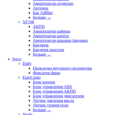
Амортизатор подвески
Антенна
Бак AdBlue
Больше
→
XF106
АКПП
Амортизатор кабины
Амортизатор капота
Амортизатор крышки бардачка
Бардачок
Бардачок консоли
Больше
→
Iveco
Daily
Прокладка впускного коллектора
Фиксатор фары
EuroCargo
Блок кнопок
Блок управления ABS
Блок управления АКПП
Блок управления двигателем
Датчик давления масла
Датчик уровня пола
Больше
→
Stralis