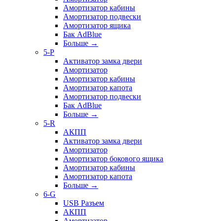
Амортизатор кабины
Амортизатор подвески
Амортизатор ящика
Бак AdBlue
Больше
→
5-P
Активатор замка двери
Амортизатор
Амортизатор кабины
Амортизатор капота
Амортизатор подвески
Бак AdBlue
Больше
→
5-R
АКПП
Активатор замка двери
Амортизатор
Амортизатор бокового ящика
Амортизатор кабины
Амортизатор капота
Больше
→
6-G
USB Разъем
АКПП
Амортизатор