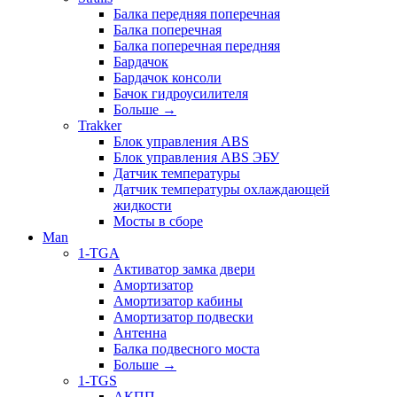
Балка передняя поперечная
Балка поперечная
Балка поперечная передняя
Бардачок
Бардачок консоли
Бачок гидроусилителя
Больше
→
Trakker
Блок управления ABS
Блок управления ABS ЭБУ
Датчик температуры
Датчик температуры охлаждающей
жидкости
Мосты в сборе
Man
1-TGA
Активатор замка двери
Амортизатор
Амортизатор кабины
Амортизатор подвески
Антенна
Балка подвесного моста
Больше
→
1-TGS
АКПП