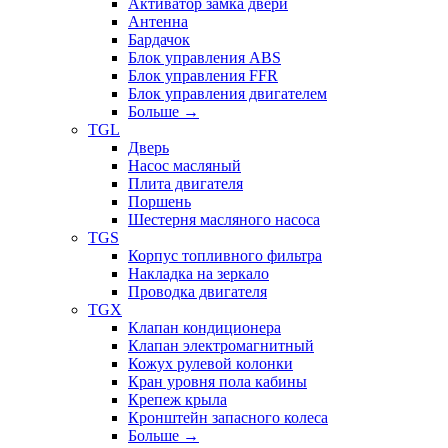
Активатор замка двери
Антенна
Бардачок
Блок управления ABS
Блок управления FFR
Блок управления двигателем
Больше
→
TGL
Дверь
Насос масляный
Плита двигателя
Поршень
Шестерня масляного насоса
TGS
Корпус топливного фильтра
Накладка на зеркало
Проводка двигателя
TGX
Клапан кондиционера
Клапан электромагнитный
Кожух рулевой колонки
Кран уровня пола кабины
Крепеж крыла
Кронштейн запасного колеса
Больше
→