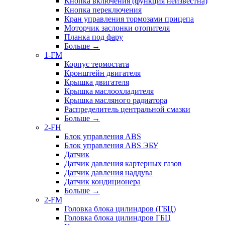
Кнопка включения (функция неизвестна)
Кнопка переключения
Кран управления тормозами прицепа
Моторчик заслонки отопителя
Планка под фару
Больше
→
1-FM
Корпус термостата
Кронштейн двигателя
Крышка двигателя
Крышка маслоохладителя
Крышка масляного радиатора
Распределитель центральной смазки
Больше
→
2-FH
Блок управления ABS
Блок управления ABS ЭБУ
Датчик
Датчик давления картерных газов
Датчик давления наддува
Датчик кондиционера
Больше
→
2-FM
Головка блока цилиндров (ГБЦ)
Головка блока цилиндров ГБЦ