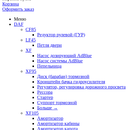
Корзина
Оформить заказ
Меню
DAF
CF85
Редуктор рулевой (ГУР)
LF45
Петля двери
XF
Насос дозирующий AdBlue
Насос системы AdBlue
Пепельница
XF95
Диск (барабан) тормозной
Кронштейн бачка гидроусилителя
Регулятор, регулировка дорожного просвета
Рессора
Стартер
Суппорт тормозной
Больше
→
XF105
Амортизатор
Амортизатор кабины
Амортизатор капота