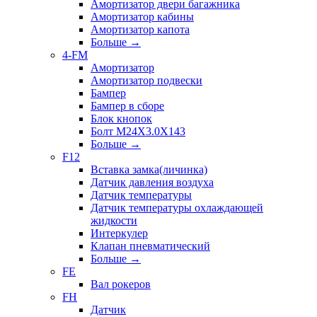
Амортизатор двери багажника
Амортизатор кабины
Амортизатор капота
Больше
→
4-FM
Амортизатор
Амортизатор подвески
Бампер
Бампер в сборе
Блок кнопок
Болт M24X3.0X143
Больше
→
F12
Вставка замка(личинка)
Датчик давления воздуха
Датчик температуры
Датчик температуры охлаждающей
жидкости
Интеркулер
Клапан пневматический
Больше
→
FE
Вал рокеров
FH
Датчик