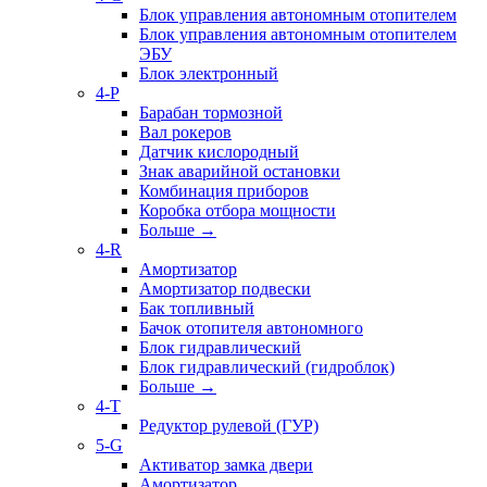
Блок управления автономным отопителем
Блок управления автономным отопителем
ЭБУ
Блок электронный
4-P
Барабан тормозной
Вал рокеров
Датчик кислородный
Знак аварийной остановки
Комбинация приборов
Коробка отбора мощности
Больше
→
4-R
Амортизатор
Амортизатор подвески
Бак топливный
Бачок отопителя автономного
Блок гидравлический
Блок гидравлический (гидроблок)
Больше
→
4-T
Редуктор рулевой (ГУР)
5-G
Активатор замка двери
Амортизатор