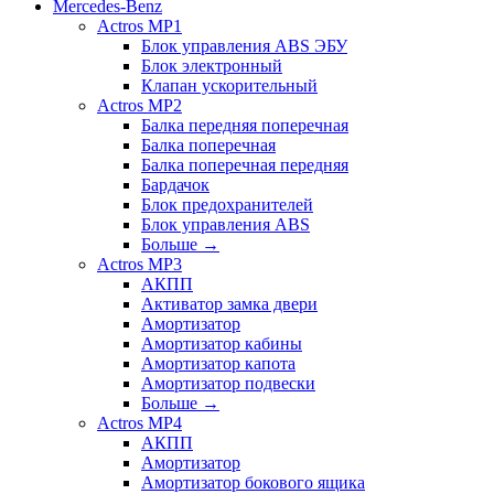
Mercedes-Benz
Actros MP1
Блок управления ABS ЭБУ
Блок электронный
Клапан ускорительный
Actros MP2
Балка передняя поперечная
Балка поперечная
Балка поперечная передняя
Бардачок
Блок предохранителей
Блок управления ABS
Больше
→
Actros MP3
АКПП
Активатор замка двери
Амортизатор
Амортизатор кабины
Амортизатор капота
Амортизатор подвески
Больше
→
Actros MP4
АКПП
Амортизатор
Амортизатор бокового ящика