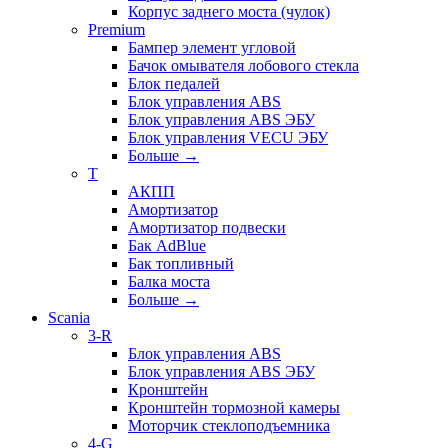
Корпус заднего моста (чулок)
Premium
Бампер элемент угловой
Бачок омывателя лобового стекла
Блок педалей
Блок управления ABS
Блок управления ABS ЭБУ
Блок управления VECU ЭБУ
Больше
→
T
АКПП
Амортизатор
Амортизатор подвески
Бак AdBlue
Бак топливный
Балка моста
Больше
→
Scania
3-R
Блок управления ABS
Блок управления ABS ЭБУ
Кронштейн
Кронштейн тормозной камеры
Моторчик стеклоподъемника
4-G