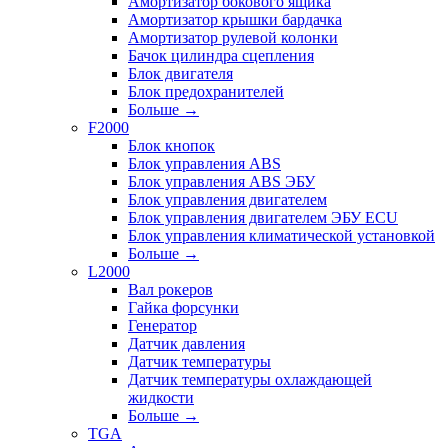
Амортизатор бокового ящика
Амортизатор крышки бардачка
Амортизатор рулевой колонки
Бачок цилиндра сцепления
Блок двигателя
Блок предохранителей
Больше
→
F2000
Блок кнопок
Блок управления ABS
Блок управления ABS ЭБУ
Блок управления двигателем
Блок управления двигателем ЭБУ ECU
Блок управления климатической установкой
Больше
→
L2000
Вал рокеров
Гайка форсунки
Генератор
Датчик давления
Датчик температуры
Датчик температуры охлаждающей
жидкости
Больше
→
TGA