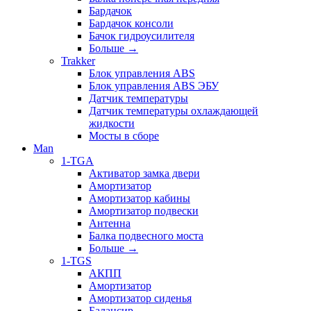
Бардачок
Бардачок консоли
Бачок гидроусилителя
Больше
→
Trakker
Блок управления ABS
Блок управления ABS ЭБУ
Датчик температуры
Датчик температуры охлаждающей
жидкости
Мосты в сборе
Man
1-TGA
Активатор замка двери
Амортизатор
Амортизатор кабины
Амортизатор подвески
Антенна
Балка подвесного моста
Больше
→
1-TGS
АКПП
Амортизатор
Амортизатор сиденья
Балансир