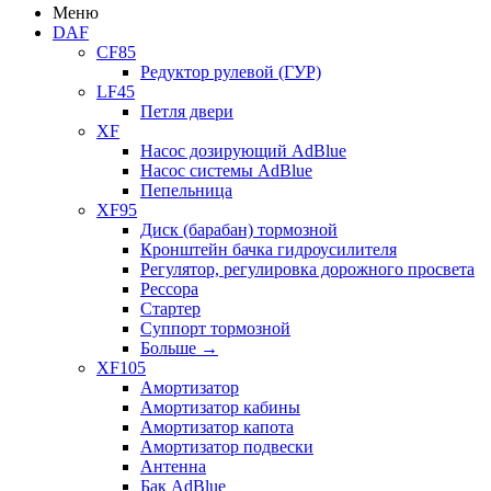
Меню
DAF
CF85
Редуктор рулевой (ГУР)
LF45
Петля двери
XF
Насос дозирующий AdBlue
Насос системы AdBlue
Пепельница
XF95
Диск (барабан) тормозной
Кронштейн бачка гидроусилителя
Регулятор, регулировка дорожного просвета
Рессора
Стартер
Суппорт тормозной
Больше
→
XF105
Амортизатор
Амортизатор кабины
Амортизатор капота
Амортизатор подвески
Антенна
Бак AdBlue