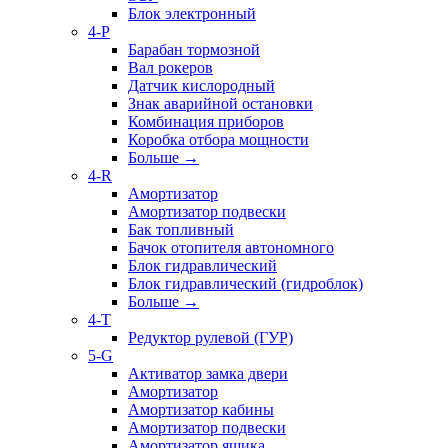
Блок электронный
4-P
Барабан тормозной
Вал рокеров
Датчик кислородный
Знак аварийной остановки
Комбинация приборов
Коробка отбора мощности
Больше
→
4-R
Амортизатор
Амортизатор подвески
Бак топливный
Бачок отопителя автономного
Блок гидравлический
Блок гидравлический (гидроблок)
Больше
→
4-T
Редуктор рулевой (ГУР)
5-G
Активатор замка двери
Амортизатор
Амортизатор кабины
Амортизатор подвески
Амортизатор ящика