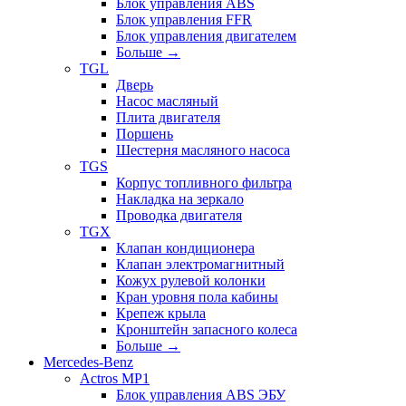
Блок управления ABS
Блок управления FFR
Блок управления двигателем
Больше
→
TGL
Дверь
Насос масляный
Плита двигателя
Поршень
Шестерня масляного насоса
TGS
Корпус топливного фильтра
Накладка на зеркало
Проводка двигателя
TGX
Клапан кондиционера
Клапан электромагнитный
Кожух рулевой колонки
Кран уровня пола кабины
Крепеж крыла
Кронштейн запасного колеса
Больше
→
Mercedes-Benz
Actros MP1
Блок управления ABS ЭБУ