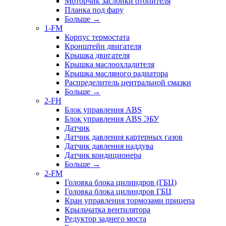
Моторчик заслонки отопителя
Планка под фару
Больше
→
1-FM
Корпус термостата
Кронштейн двигателя
Крышка двигателя
Крышка маслоохладителя
Крышка масляного радиатора
Распределитель центральной смазки
Больше
→
2-FH
Блок управления ABS
Блок управления ABS ЭБУ
Датчик
Датчик давления картерных газов
Датчик давления наддува
Датчик кондиционера
Больше
→
2-FM
Головка блока цилиндров (ГБЦ)
Головка блока цилиндров ГБЦ
Кран управления тормозами прицепа
Крыльчатка вентилятора
Редуктор заднего моста