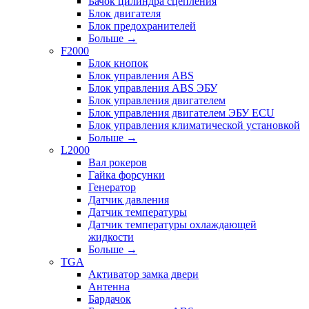
Бачок цилиндра сцепления
Блок двигателя
Блок предохранителей
Больше
→
F2000
Блок кнопок
Блок управления ABS
Блок управления ABS ЭБУ
Блок управления двигателем
Блок управления двигателем ЭБУ ECU
Блок управления климатической установкой
Больше
→
L2000
Вал рокеров
Гайка форсунки
Генератор
Датчик давления
Датчик температуры
Датчик температуры охлаждающей
жидкости
Больше
→
TGA
Активатор замка двери
Антенна
Бардачок