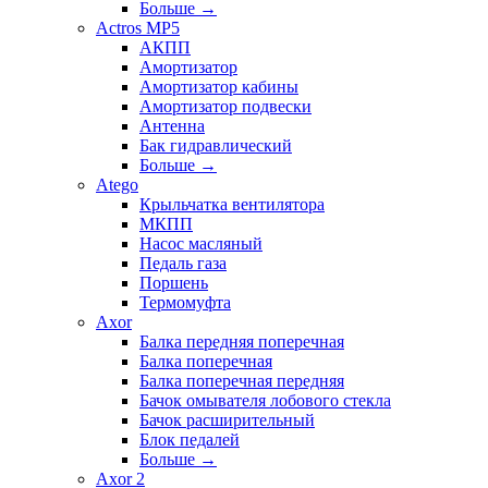
Больше
→
Actros MP5
АКПП
Амортизатор
Амортизатор кабины
Амортизатор подвески
Антенна
Бак гидравлический
Больше
→
Atego
Крыльчатка вентилятора
МКПП
Насос масляный
Педаль газа
Поршень
Термомуфта
Axor
Балка передняя поперечная
Балка поперечная
Балка поперечная передняя
Бачок омывателя лобового стекла
Бачок расширительный
Блок педалей
Больше
→
Axor 2