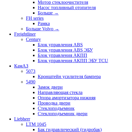
Мотор стеклоочистителя
Насос топливный отопителя
Больше
→
FH series
Рамка
Больше Volvo
→
Freightliner
Century
Блок управления ABS
Блок управления ABS ЭБУ
Блок управления АКПП
Блок управления АКПП ЭБУ TCU
КамАЗ
5073
Кронштейн усилителя бампера
5490
Замок двери
Направляющая стекла
Опора амортизатора нижняя
Проводка двери
Стеклоподъемник
Стеклоподъемник двери
Liebherr
LTM 1045
Бак гидравлический (гидробак)