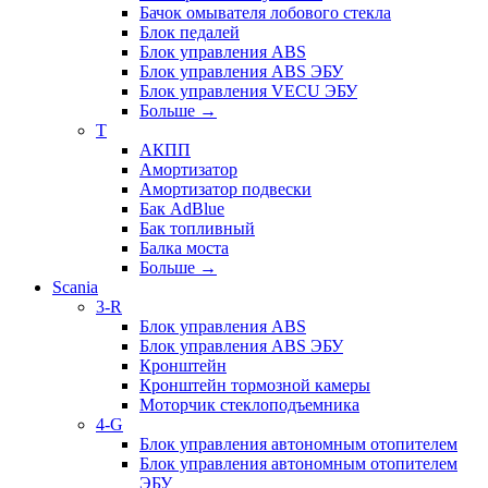
Бачок омывателя лобового стекла
Блок педалей
Блок управления ABS
Блок управления ABS ЭБУ
Блок управления VECU ЭБУ
Больше
→
T
АКПП
Амортизатор
Амортизатор подвески
Бак AdBlue
Бак топливный
Балка моста
Больше
→
Scania
3-R
Блок управления ABS
Блок управления ABS ЭБУ
Кронштейн
Кронштейн тормозной камеры
Моторчик стеклоподъемника
4-G
Блок управления автономным отопителем
Блок управления автономным отопителем
ЭБУ