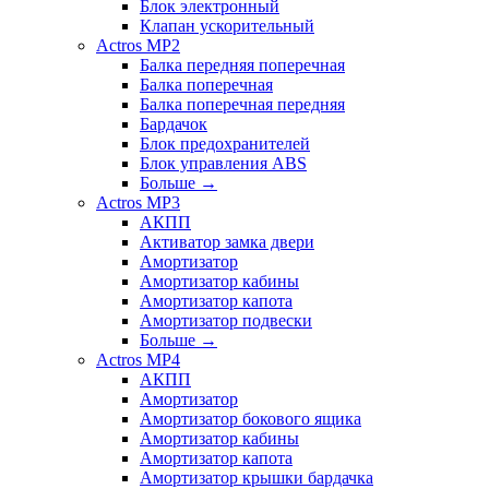
Блок электронный
Клапан ускорительный
Actros MP2
Балка передняя поперечная
Балка поперечная
Балка поперечная передняя
Бардачок
Блок предохранителей
Блок управления ABS
Больше
→
Actros MP3
АКПП
Активатор замка двери
Амортизатор
Амортизатор кабины
Амортизатор капота
Амортизатор подвески
Больше
→
Actros MP4
АКПП
Амортизатор
Амортизатор бокового ящика
Амортизатор кабины
Амортизатор капота
Амортизатор крышки бардачка