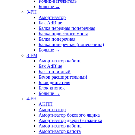
Ролик-натяжитель
Больше
→
3-FH
Амортизатор
Бак AdBlue
Балка передняя поперечная
Балка подвесного моста
Балка поперечная
Балка поперечная (поперечина)
Больше
→
3-FM
Амортизатор кабины
Бак AdBlue
Бак топливный
Бачок расширительный
Блок двигателя
Блок кнопок
Больше
→
4-FH
АКПП
Амортизатор
Амортизатор бокового ящика
Амортизатор двери багажника
Амортизатор кабины
Амортизатор капота