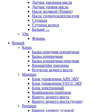
Датчик давления масла
Датчик уровня масла
Насос водяной (Помпа)
Насос гидроусилителя руля
Ступица
Ступица колеса
Больше
→
Vito
Фонарь
Renault
Kerax
Балка передняя поперечная
Балка поперечная
Балка поперечная передняя
Кронштейн торсиона
Редуктор заднего моста
Magnum
Блок управления ABS ЭБУ
Блок управления VECU ЭБУ
Блок электронный
Комбинация приборов
Корпус заднего моста
Корпус заднего моста (чулок)
Premium
Бампер элемент угловой