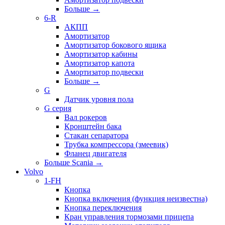
Больше
→
6-R
АКПП
Амортизатор
Амортизатор бокового ящика
Амортизатор кабины
Амортизатор капота
Амортизатор подвески
Больше
→
G
Датчик уровня пола
G серия
Вал рокеров
Кронштейн бака
Стакан сепаратора
Трубка компрессора (змеевик)
Фланец двигателя
Больше Scania
→
Volvo
1-FH
Кнопка
Кнопка включения (функция неизвестна)
Кнопка переключения
Кран управления тормозами прицепа