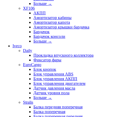
Больше
→
XF106
АКПП
Амортизатор кабины
Амортизатор капота
Амортизатор крышки бардачка
Бардачок
Бардачок консоли
Больше
→
Iveco
Daily
Прокладка впускного коллектора
Фиксатор фары
EuroCargo
Блок кнопок
Блок управления ABS
Блок управления АКПП
Блок управления двигателем
Датчик давления масла
Датчик уровня пола
Больше
→
Stralis
Балка передняя поперечная
Балка поперечная
Балка поперечная передняя