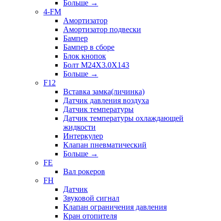
Больше
→
4-FM
Амортизатор
Амортизатор подвески
Бампер
Бампер в сборе
Блок кнопок
Болт M24X3.0X143
Больше
→
F12
Вставка замка(личинка)
Датчик давления воздуха
Датчик температуры
Датчик температуры охлаждающей
жидкости
Интеркулер
Клапан пневматический
Больше
→
FE
Вал рокеров
FH
Датчик
Звуковой сигнал
Клапан ограничения давления
Кран отопителя