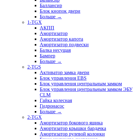
Баллансир
Блок кнопок двери
Больше
→
1-TGX
АКПП
Амортизатор
Амортизатор капота
Амортизатор подвески
Балка несущая
Бампер
Больше
→
2-TGS
Активатор замка двери
Блок управления EBS
Блок управления центральным замком
Блок управления центральным замком ЭБУ
CLM
Гайка колесная
Гидронасос
Больше
→
2-TGX
Амортизатор бокового ящика
Амортизатор крышки бардачка
Амортизатор рулевой колонки