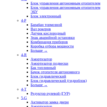
Блок управления автономным отопителем
Блок управления автономным отопителем
ЭБУ
Блок электронный
4-P
Барабан тормозной
Вал рокеров
Датчик кислородный
Знак аварийной остановки
Комбинация приборов
Коробка отбора мощности
Больше
→
4-R
Амортизатор
Амортизатор подвески
Бак топливный
Бачок отопителя автономного
Блок гидравлический
Блок гидравлический (гидроблок)
Больше
→
4-T
Редуктор рулевой (ГУР)
5-G
Активатор замка двери
Амортизатор