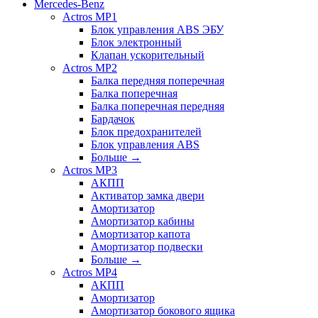
Mercedes-Benz
Actros MP1
Блок управления ABS ЭБУ
Блок электронный
Клапан ускорительный
Actros MP2
Балка передняя поперечная
Балка поперечная
Балка поперечная передняя
Бардачок
Блок предохранителей
Блок управления ABS
Больше
→
Actros MP3
АКПП
Активатор замка двери
Амортизатор
Амортизатор кабины
Амортизатор капота
Амортизатор подвески
Больше
→
Actros MP4
АКПП
Амортизатор
Амортизатор бокового ящика