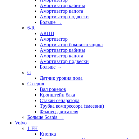
Амортизатор кабины
Амортизатор капота
Амортизатор подвески
Больше
→
6-R
АКПП
Амортизатор
Амортизатор бокового ящика
Амортизатор кабины
Амортизатор капота
Амортизатор подвески
Больше
→
G
Датчик уровня пола
G серия
Вал рокеров
Кронштейн бака
Стакан сепаратора
Трубка компрессора (змеевик)
Фланец двигателя
Больше Scania
→
Volvo
1-FH
Кнопка