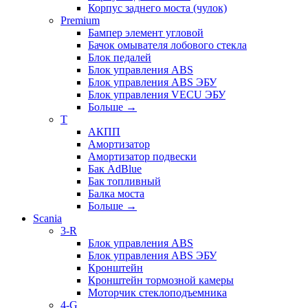
Корпус заднего моста (чулок)
Premium
Бампер элемент угловой
Бачок омывателя лобового стекла
Блок педалей
Блок управления ABS
Блок управления ABS ЭБУ
Блок управления VECU ЭБУ
Больше
→
T
АКПП
Амортизатор
Амортизатор подвески
Бак AdBlue
Бак топливный
Балка моста
Больше
→
Scania
3-R
Блок управления ABS
Блок управления ABS ЭБУ
Кронштейн
Кронштейн тормозной камеры
Моторчик стеклоподъемника
4-G