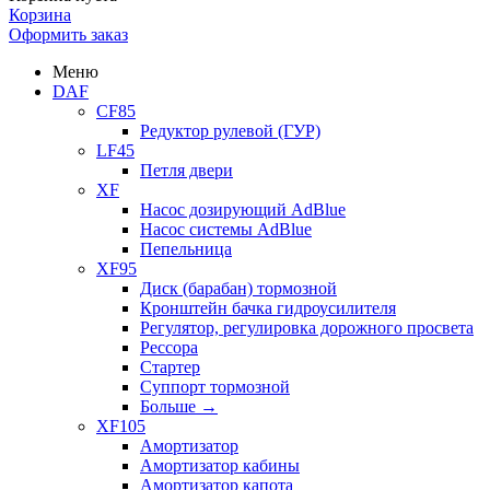
Корзина
Оформить заказ
Меню
DAF
CF85
Редуктор рулевой (ГУР)
LF45
Петля двери
XF
Насос дозирующий AdBlue
Насос системы AdBlue
Пепельница
XF95
Диск (барабан) тормозной
Кронштейн бачка гидроусилителя
Регулятор, регулировка дорожного просвета
Рессора
Стартер
Суппорт тормозной
Больше
→
XF105
Амортизатор
Амортизатор кабины
Амортизатор капота