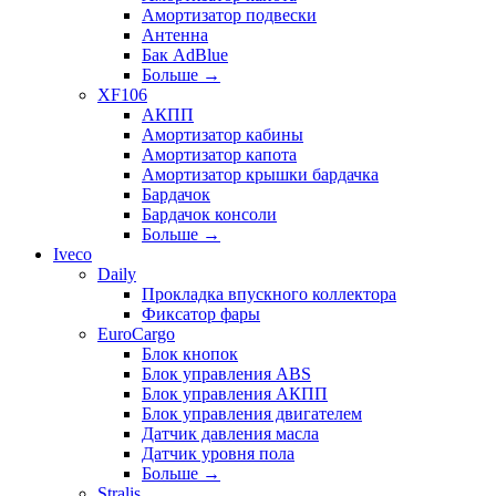
Амортизатор подвески
Антенна
Бак AdBlue
Больше
→
XF106
АКПП
Амортизатор кабины
Амортизатор капота
Амортизатор крышки бардачка
Бардачок
Бардачок консоли
Больше
→
Iveco
Daily
Прокладка впускного коллектора
Фиксатор фары
EuroCargo
Блок кнопок
Блок управления ABS
Блок управления АКПП
Блок управления двигателем
Датчик давления масла
Датчик уровня пола
Больше
→
Stralis