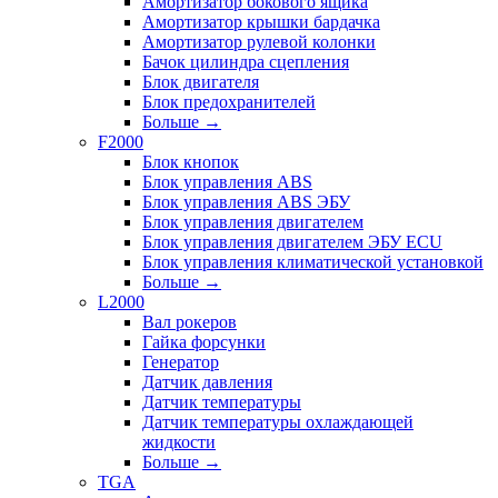
Амортизатор бокового ящика
Амортизатор крышки бардачка
Амортизатор рулевой колонки
Бачок цилиндра сцепления
Блок двигателя
Блок предохранителей
Больше
→
F2000
Блок кнопок
Блок управления ABS
Блок управления ABS ЭБУ
Блок управления двигателем
Блок управления двигателем ЭБУ ECU
Блок управления климатической установкой
Больше
→
L2000
Вал рокеров
Гайка форсунки
Генератор
Датчик давления
Датчик температуры
Датчик температуры охлаждающей
жидкости
Больше
→
TGA