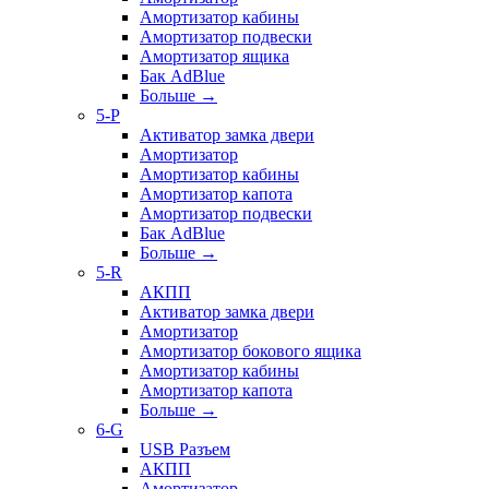
Амортизатор кабины
Амортизатор подвески
Амортизатор ящика
Бак AdBlue
Больше
→
5-P
Активатор замка двери
Амортизатор
Амортизатор кабины
Амортизатор капота
Амортизатор подвески
Бак AdBlue
Больше
→
5-R
АКПП
Активатор замка двери
Амортизатор
Амортизатор бокового ящика
Амортизатор кабины
Амортизатор капота
Больше
→
6-G
USB Разъем
АКПП
Амортизатор