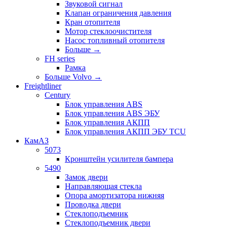
Звуковой сигнал
Клапан ограничения давления
Кран отопителя
Мотор стеклоочистителя
Насос топливный отопителя
Больше
→
FH series
Рамка
Больше Volvo
→
Freightliner
Century
Блок управления ABS
Блок управления ABS ЭБУ
Блок управления АКПП
Блок управления АКПП ЭБУ TCU
КамАЗ
5073
Кронштейн усилителя бампера
5490
Замок двери
Направляющая стекла
Опора амортизатора нижняя
Проводка двери
Стеклоподъемник
Стеклоподъемник двери