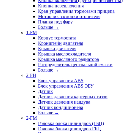
Кнопка включения (функция неизвестна)
Кнопка переключения
Кран управления тормозами прицепа
Моторчик заслонки отопителя
Планка под фару
Больше
→
1-FM
Корпус термостата
Кронштейн двигателя
Крышка двигателя
Крышка маслоохладителя
Крышка масляного радиатора
Распределитель центральной смазки
Больше
→
2-FH
Блок управления ABS
Блок управления ABS ЭБУ
Датчик
Датчик давления картерных газов
Датчик давления наддува
Датчик кондиционера
Больше
→
2-FM
Головка блока цилиндров (ГБЦ)
Головка блока цилиндров ГБЦ