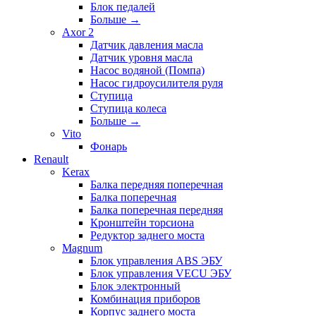
Блок педалей
Больше
→
Axor 2
Датчик давления масла
Датчик уровня масла
Насос водяной (Помпа)
Насос гидроусилителя руля
Ступица
Ступица колеса
Больше
→
Vito
Фонарь
Renault
Kerax
Балка передняя поперечная
Балка поперечная
Балка поперечная передняя
Кронштейн торсиона
Редуктор заднего моста
Magnum
Блок управления ABS ЭБУ
Блок управления VECU ЭБУ
Блок электронный
Комбинация приборов
Корпус заднего моста