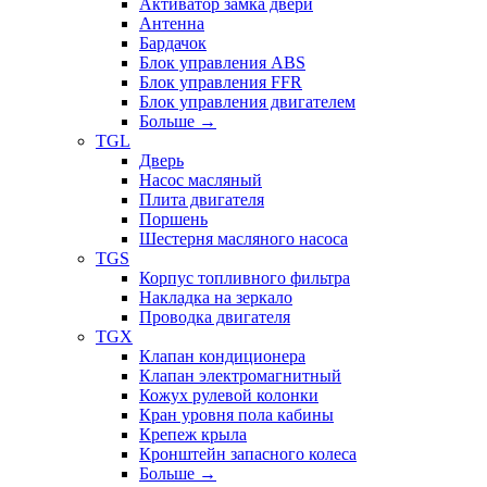
Активатор замка двери
Антенна
Бардачок
Блок управления ABS
Блок управления FFR
Блок управления двигателем
Больше
→
TGL
Дверь
Насос масляный
Плита двигателя
Поршень
Шестерня масляного насоса
TGS
Корпус топливного фильтра
Накладка на зеркало
Проводка двигателя
TGX
Клапан кондиционера
Клапан электромагнитный
Кожух рулевой колонки
Кран уровня пола кабины
Крепеж крыла
Кронштейн запасного колеса
Больше
→