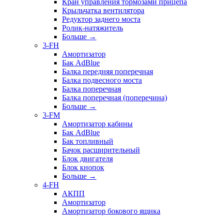
Кран управления тормозами прицепа
Крыльчатка вентилятора
Редуктор заднего моста
Ролик-натяжитель
Больше
→
3-FH
Амортизатор
Бак AdBlue
Балка передняя поперечная
Балка подвесного моста
Балка поперечная
Балка поперечная (поперечина)
Больше
→
3-FM
Амортизатор кабины
Бак AdBlue
Бак топливный
Бачок расширительный
Блок двигателя
Блок кнопок
Больше
→
4-FH
АКПП
Амортизатор
Амортизатор бокового ящика