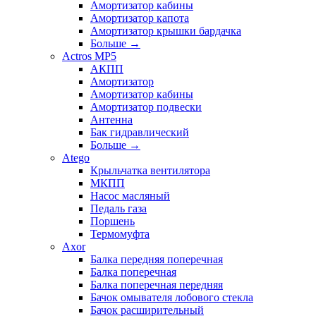
Амортизатор кабины
Амортизатор капота
Амортизатор крышки бардачка
Больше
→
Actros MP5
АКПП
Амортизатор
Амортизатор кабины
Амортизатор подвески
Антенна
Бак гидравлический
Больше
→
Atego
Крыльчатка вентилятора
МКПП
Насос масляный
Педаль газа
Поршень
Термомуфта
Axor
Балка передняя поперечная
Балка поперечная
Балка поперечная передняя
Бачок омывателя лобового стекла
Бачок расширительный