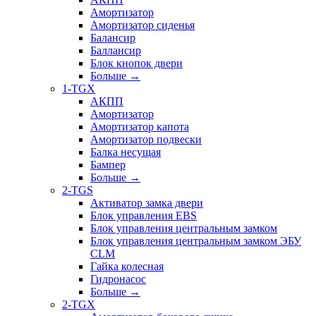
Амортизатор
Амортизатор сиденья
Балансир
Баллансир
Блок кнопок двери
Больше
→
1-TGX
АКПП
Амортизатор
Амортизатор капота
Амортизатор подвески
Балка несущая
Бампер
Больше
→
2-TGS
Активатор замка двери
Блок управления EBS
Блок управления центральным замком
Блок управления центральным замком ЭБУ
CLM
Гайка колесная
Гидронасос
Больше
→
2-TGX