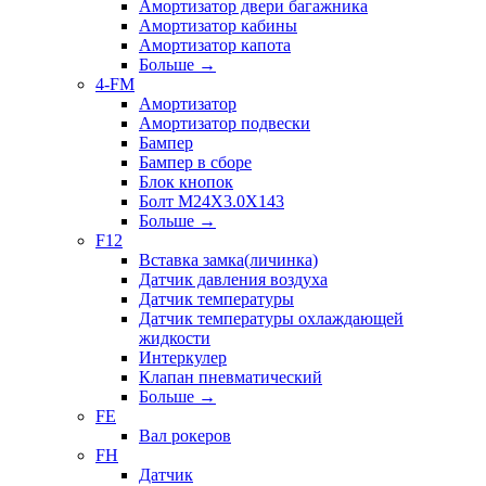
Амортизатор двери багажника
Амортизатор кабины
Амортизатор капота
Больше
→
4-FM
Амортизатор
Амортизатор подвески
Бампер
Бампер в сборе
Блок кнопок
Болт M24X3.0X143
Больше
→
F12
Вставка замка(личинка)
Датчик давления воздуха
Датчик температуры
Датчик температуры охлаждающей
жидкости
Интеркулер
Клапан пневматический
Больше
→
FE
Вал рокеров
FH
Датчик