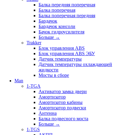
Балка передняя поперечная
Балка поперечная
Балка поперечная передняя
Бардачок
Бардачок консоли
Бачок гидроусилителя
Больше
→
Trakker
Блок управления ABS
Блок управления ABS ЭБУ
Датчик температуры
Датчик температуры охлаждающей
жидкости
Мосты в сборе
Man
1-TGA
Активатор замка двери
Амортизатор
Амортизатор кабины
Амортизатор подвески
Антенна
Балка подвесного моста
Больше
→
1-TGS
АКПП