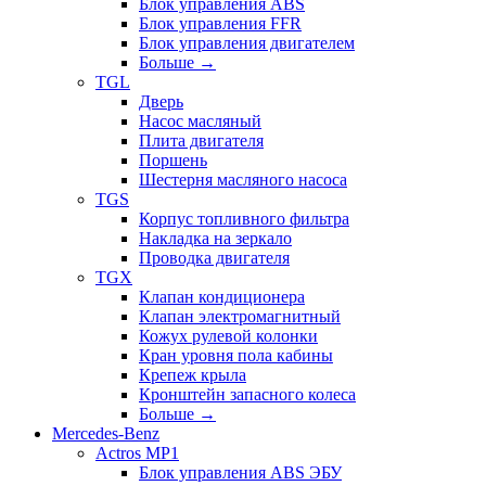
Блок управления ABS
Блок управления FFR
Блок управления двигателем
Больше
→
TGL
Дверь
Насос масляный
Плита двигателя
Поршень
Шестерня масляного насоса
TGS
Корпус топливного фильтра
Накладка на зеркало
Проводка двигателя
TGX
Клапан кондиционера
Клапан электромагнитный
Кожух рулевой колонки
Кран уровня пола кабины
Крепеж крыла
Кронштейн запасного колеса
Больше
→
Mercedes-Benz
Actros MP1
Блок управления ABS ЭБУ