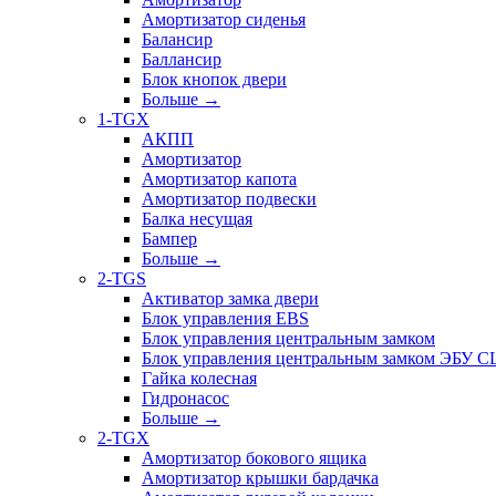
Амортизатор сиденья
Балансир
Баллансир
Блок кнопок двери
Больше
→
1-TGX
АКПП
Амортизатор
Амортизатор капота
Амортизатор подвески
Балка несущая
Бампер
Больше
→
2-TGS
Активатор замка двери
Блок управления EBS
Блок управления центральным замком
Блок управления центральным замком ЭБУ 
Гайка колесная
Гидронасос
Больше
→
2-TGX
Амортизатор бокового ящика
Амортизатор крышки бардачка