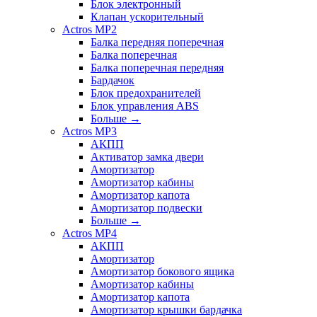
Блок электронный
Клапан ускорительный
Actros MP2
Балка передняя поперечная
Балка поперечная
Балка поперечная передняя
Бардачок
Блок предохранителей
Блок управления ABS
Больше
→
Actros MP3
АКПП
Активатор замка двери
Амортизатор
Амортизатор кабины
Амортизатор капота
Амортизатор подвески
Больше
→
Actros MP4
АКПП
Амортизатор
Амортизатор бокового ящика
Амортизатор кабины
Амортизатор капота
Амортизатор крышки бардачка