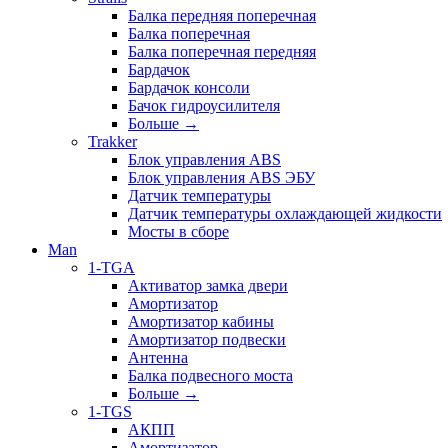
Балка передняя поперечная
Балка поперечная
Балка поперечная передняя
Бардачок
Бардачок консоли
Бачок гидроусилителя
Больше
→
Trakker
Блок управления ABS
Блок управления ABS ЭБУ
Датчик температуры
Датчик температуры охлаждающей жидкости
Мосты в сборе
Man
1-TGA
Активатор замка двери
Амортизатор
Амортизатор кабины
Амортизатор подвески
Антенна
Балка подвесного моста
Больше
→
1-TGS
АКПП
Амортизатор