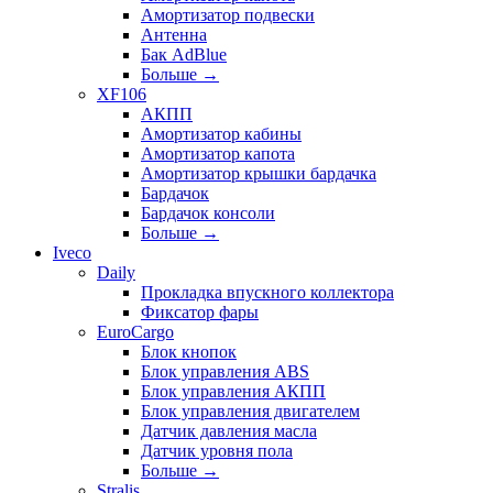
Амортизатор подвески
Антенна
Бак AdBlue
Больше
→
XF106
АКПП
Амортизатор кабины
Амортизатор капота
Амортизатор крышки бардачка
Бардачок
Бардачок консоли
Больше
→
Iveco
Daily
Прокладка впускного коллектора
Фиксатор фары
EuroCargo
Блок кнопок
Блок управления ABS
Блок управления АКПП
Блок управления двигателем
Датчик давления масла
Датчик уровня пола
Больше
→
Stralis