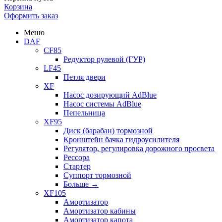
Корзина
Оформить заказ
Меню
DAF
CF85
Редуктор рулевой (ГУР)
LF45
Петля двери
XF
Насос дозирующий AdBlue
Насос системы AdBlue
Пепельница
XF95
Диск (барабан) тормозной
Кронштейн бачка гидроусилителя
Регулятор, регулировка дорожного просвета
Рессора
Стартер
Суппорт тормозной
Больше
→
XF105
Амортизатор
Амортизатор кабины
Амортизатор капота