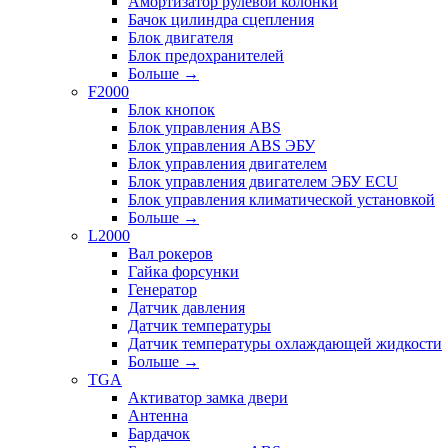
Амортизатор рулевой колонки
Бачок цилиндра сцепления
Блок двигателя
Блок предохранителей
Больше
→
F2000
Блок кнопок
Блок управления ABS
Блок управления ABS ЭБУ
Блок управления двигателем
Блок управления двигателем ЭБУ ECU
Блок управления климатической установкой
Больше
→
L2000
Вал рокеров
Гайка форсунки
Генератор
Датчик давления
Датчик температуры
Датчик температуры охлаждающей жидкости
Больше
→
TGA
Активатор замка двери
Антенна
Бардачок