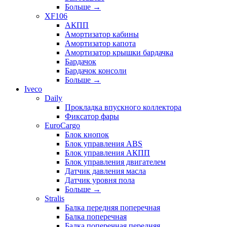
Больше
→
XF106
АКПП
Амортизатор кабины
Амортизатор капота
Амортизатор крышки бардачка
Бардачок
Бардачок консоли
Больше
→
Iveco
Daily
Прокладка впускного коллектора
Фиксатор фары
EuroCargo
Блок кнопок
Блок управления ABS
Блок управления АКПП
Блок управления двигателем
Датчик давления масла
Датчик уровня пола
Больше
→
Stralis
Балка передняя поперечная
Балка поперечная
Балка поперечная передняя