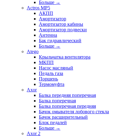
Больше
→
Actros MP5
АКПП
Амортизатор
Амортизатор кабины
Амортизатор подвески
Антенна
Бак гидравлический
Больше
→
Atego
Крыльчатка вентилятора
МКПП
Насос масляный
Педаль газа
Поршень
Термомуфта
Axor
Балка передняя поперечная
Балка поперечная
Балка поперечная передняя
Бачок омывателя лобового стекла
Бачок расширительный
Блок педалей
Больше
→
Axor 2