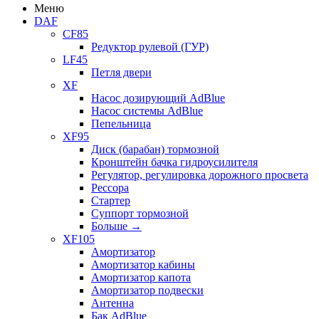
Меню
DAF
CF85
Редуктор рулевой (ГУР)
LF45
Петля двери
XF
Насос дозирующий AdBlue
Насос системы AdBlue
Пепельница
XF95
Диск (барабан) тормозной
Кронштейн бачка гидроусилителя
Регулятор, регулировка дорожного просвета
Рессора
Стартер
Суппорт тормозной
Больше
→
XF105
Амортизатор
Амортизатор кабины
Амортизатор капота
Амортизатор подвески
Антенна
Бак AdBlue