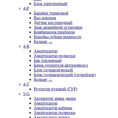
Блок электронный
4-P
Барабан тормозной
Вал рокеров
Датчик кислородный
Знак аварийной остановки
Комбинация приборов
Коробка отбора мощности
Больше
→
4-R
Амортизатор
Амортизатор подвески
Бак топливный
Бачок отопителя автономного
Блок гидравлический
Блок гидравлический (гидроблок)
Больше
→
4-T
Редуктор рулевой (ГУР)
5-G
Активатор замка двери
Амортизатор
Амортизатор кабины
Амортизатор подвески
Амортизатор ящика