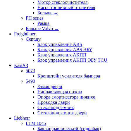
Мотор стеклоочистителя
Насос топливный отопителя
Больше
→
FH series
Рамка
Больше Volvo
→
Freightliner
Century
Блок управления ABS
Блок управления ABS ЭБУ
Блок управления АКПП
Блок управления АКПП ЭБУ TCU
КамАЗ
5073
Кронштейн усилителя бампера
5490
Замок двери
Направляющая стекла
Опора амортизатора нижняя
Проводка двери
Стеклоподъемник
Стеклоподъемник двери
Liebherr
LTM 1045
Бак гидравлический (гидробак)