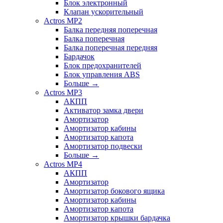
Блок электронный
Клапан ускорительный
Actros MP2
Балка передняя поперечная
Балка поперечная
Балка поперечная передняя
Бардачок
Блок предохранителей
Блок управления ABS
Больше
→
Actros MP3
АКПП
Активатор замка двери
Амортизатор
Амортизатор кабины
Амортизатор капота
Амортизатор подвески
Больше
→
Actros MP4
АКПП
Амортизатор
Амортизатор бокового ящика
Амортизатор кабины
Амортизатор капота
Амортизатор крышки бардачка