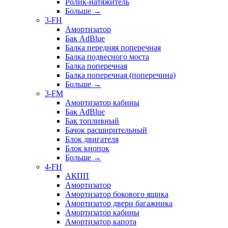
Ролик-натяжитель
Больше
→
3-FH
Амортизатор
Бак AdBlue
Балка передняя поперечная
Балка подвесного моста
Балка поперечная
Балка поперечная (поперечина)
Больше
→
3-FM
Амортизатор кабины
Бак AdBlue
Бак топливный
Бачок расширительный
Блок двигателя
Блок кнопок
Больше
→
4-FH
АКПП
Амортизатор
Амортизатор бокового ящика
Амортизатор двери багажника
Амортизатор кабины
Амортизатор капота