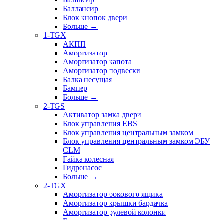
Баллансир
Блок кнопок двери
Больше
→
1-TGX
АКПП
Амортизатор
Амортизатор капота
Амортизатор подвески
Балка несущая
Бампер
Больше
→
2-TGS
Активатор замка двери
Блок управления EBS
Блок управления центральным замком
Блок управления центральным замком ЭБУ
CLM
Гайка колесная
Гидронасос
Больше
→
2-TGX
Амортизатор бокового ящика
Амортизатор крышки бардачка
Амортизатор рулевой колонки