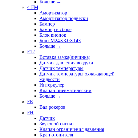
Больше
→
4-FM
Амортизатор
Амортизатор подвески
Бампер
Бампер в сборе
Блок кнопок
Болт M24X3.0X143
Больше
→
F12
Вставка замка(личинка)
Датчик давления воздуха
Датчик температуры
Датчик температуры охлаждающей
жидкости
Интеркулер
Клапан пневматический
Больше
→
FE
Вал рокеров
FH
Датчик
Звуковой сигнал
Клапан ограничения давления
Кран отопителя