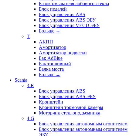
Бачок омывателя лобового стекла
Блок педалей
Блок управления ABS
Блок управления ABS ЭБУ
Блок управления VECU ЭБУ
Больше
→
T
АКПП
Амортизатор
Амортизатор подвески
Бак AdBlue
Бак топливный
Балка моста
Больше
→
Scania
3-R
Блок управления ABS
Блок управления ABS ЭБУ
Кронштейн
Кронштейн тормозной камеры
Моторчик стеклоподъемника
4-G
Блок управления автономным отопителем
Блок управления автономным отопителем
ЭБУ