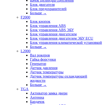
Бачок цилиндра сцепления
Блок двигателя
Блок предохранителей
Больше
→
F2000
Блок кнопок
Блок управления ABS
Блок управления ABS ЭБУ
Блок управления двигателем
Блок управления двигателем ЭБУ ECU
Блок управления климатической установкой
Больше
→
L2000
Вал рокеров
Гайка форсунки
Генератор
Датчик давления
Датчик температуры
Датчик температуры охлаждающей
жидкости
Больше
→
TGA
Активатор замка двери
Антенна
Бардачок