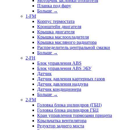
Моторчик заслонки отопителя
Планка под фару
Больше
→
1-FM
Корпус термостата
Кронштейн двигателя
Крышка двигателя
Крышка маслоохладителя
Крышка масляного радиатора
Распределитель центральной смазки
Больше
→
2-FH
Блок управления ABS
Блок управления ABS ЭБУ
Датчик
Датчик давления картерных газов
Датчик давления наддува
Датчик кондиционера
Больше
→
2-FM
Головка блока цилиндров (ГБЦ)
Головка блока цилиндров ГБЦ
Кран управления тормозами прицепа
Крыльчатка вентилятора
Редуктор заднего моста