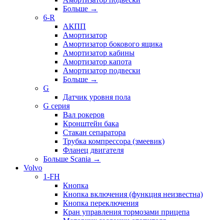
Больше
→
6-R
АКПП
Амортизатор
Амортизатор бокового ящика
Амортизатор кабины
Амортизатор капота
Амортизатор подвески
Больше
→
G
Датчик уровня пола
G серия
Вал рокеров
Кронштейн бака
Стакан сепаратора
Трубка компрессора (змеевик)
Фланец двигателя
Больше Scania
→
Volvo
1-FH
Кнопка
Кнопка включения (функция неизвестна)
Кнопка переключения
Кран управления тормозами прицепа