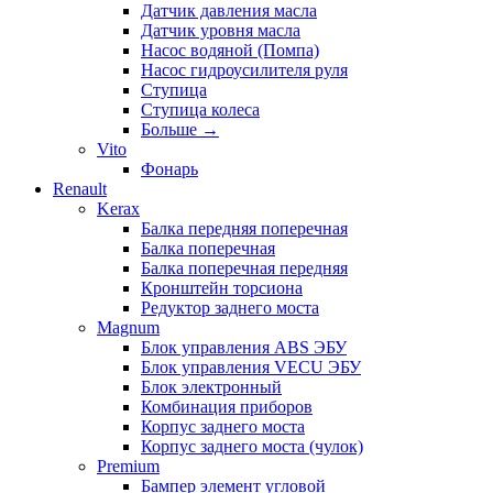
Датчик давления масла
Датчик уровня масла
Насос водяной (Помпа)
Насос гидроусилителя руля
Ступица
Ступица колеса
Больше
→
Vito
Фонарь
Renault
Kerax
Балка передняя поперечная
Балка поперечная
Балка поперечная передняя
Кронштейн торсиона
Редуктор заднего моста
Magnum
Блок управления ABS ЭБУ
Блок управления VECU ЭБУ
Блок электронный
Комбинация приборов
Корпус заднего моста
Корпус заднего моста (чулок)
Premium
Бампер элемент угловой