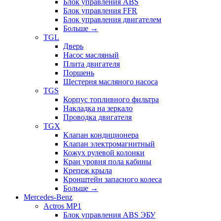
Блок управления ABS
Блок управления FFR
Блок управления двигателем
Больше
→
TGL
Дверь
Насос масляный
Плита двигателя
Поршень
Шестерня масляного насоса
TGS
Корпус топливного фильтра
Накладка на зеркало
Проводка двигателя
TGX
Клапан кондиционера
Клапан электромагнитный
Кожух рулевой колонки
Кран уровня пола кабины
Крепеж крыла
Кронштейн запасного колеса
Больше
→
Mercedes-Benz
Actros MP1
Блок управления ABS ЭБУ