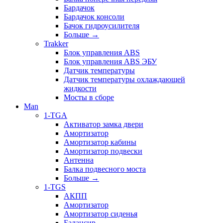
Бардачок
Бардачок консоли
Бачок гидроусилителя
Больше
→
Trakker
Блок управления ABS
Блок управления ABS ЭБУ
Датчик температуры
Датчик температуры охлаждающей
жидкости
Мосты в сборе
Man
1-TGA
Активатор замка двери
Амортизатор
Амортизатор кабины
Амортизатор подвески
Антенна
Балка подвесного моста
Больше
→
1-TGS
АКПП
Амортизатор
Амортизатор сиденья
Балансир