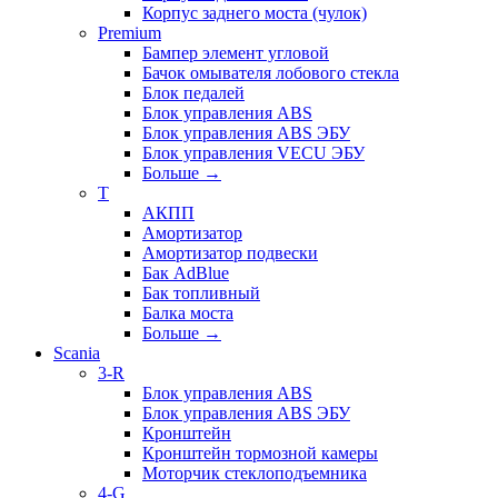
Корпус заднего моста (чулок)
Premium
Бампер элемент угловой
Бачок омывателя лобового стекла
Блок педалей
Блок управления ABS
Блок управления ABS ЭБУ
Блок управления VECU ЭБУ
Больше
→
T
АКПП
Амортизатор
Амортизатор подвески
Бак AdBlue
Бак топливный
Балка моста
Больше
→
Scania
3-R
Блок управления ABS
Блок управления ABS ЭБУ
Кронштейн
Кронштейн тормозной камеры
Моторчик стеклоподъемника
4-G