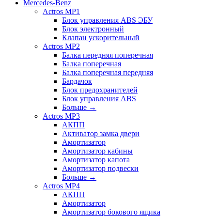
Mercedes-Benz
Actros MP1
Блок управления ABS ЭБУ
Блок электронный
Клапан ускорительный
Actros MP2
Балка передняя поперечная
Балка поперечная
Балка поперечная передняя
Бардачок
Блок предохранителей
Блок управления ABS
Больше
→
Actros MP3
АКПП
Активатор замка двери
Амортизатор
Амортизатор кабины
Амортизатор капота
Амортизатор подвески
Больше
→
Actros MP4
АКПП
Амортизатор
Амортизатор бокового ящика