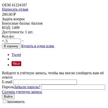
OEM
41224187
Написать отзыв
280.00
₽
Задать вопрос
Бонусные баллы:
баллов
КОД:
1499
Доступность:
1 шт.
Кол-во:
+
−
Купить в один клик
В корзину
Tweet
Войдите в учётную запись, чтобы мы могли сообщить вам об
ответе
E-mail
Пароль
Забыли пароль?
Создать учетную запись
Войти
Запомнить