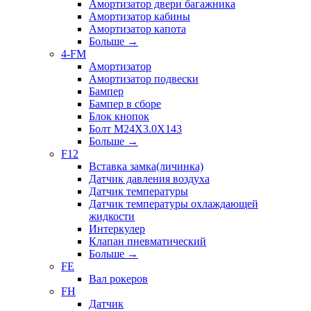
Амортизатор двери багажника
Амортизатор кабины
Амортизатор капота
Больше
→
4-FM
Амортизатор
Амортизатор подвески
Бампер
Бампер в сборе
Блок кнопок
Болт M24X3.0X143
Больше
→
F12
Вставка замка(личинка)
Датчик давления воздуха
Датчик температуры
Датчик температуры охлаждающей
жидкости
Интеркулер
Клапан пневматический
Больше
→
FE
Вал рокеров
FH
Датчик