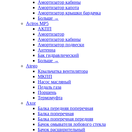
Амортизатор кабины
Амортизатор капота
Амортизатор крышки бардачка
Больше
→
Actros MP5
АКПП
Амортизатор
Амортизатор кабины
Амортизатор подвески
Антенна
Бак гидравлический
Больше
→
Atego
Крыльчатка вентилятора
МКПП
Насос масляный
Педаль газа
Поршень
Термомуфта
Axor
Балка передняя поперечная
Балка поперечная
Балка поперечная передняя
Бачок омывателя лобового стекла
Бачок расширительный