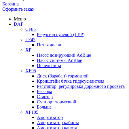
Корзина
Оформить заказ
Меню
DAF
CF85
Редуктор рулевой (ГУР)
LF45
Петля двери
XF
Насос дозирующий AdBlue
Насос системы AdBlue
Пепельница
XF95
Диск (барабан) тормозной
Кронштейн бачка гидроусилителя
Регулятор, регулировка дорожного просвета
Рессора
Стартер
Суппорт тормозной
Больше
→
XF105
Амортизатор
Амортизатор кабины
Амортизатор капота