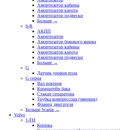
Амортизатор кабины
Амортизатор капота
Амортизатор подвески
Больше
→
6-R
АКПП
Амортизатор
Амортизатор бокового ящика
Амортизатор кабины
Амортизатор капота
Амортизатор подвески
Больше
→
G
Датчик уровня пола
G серия
Вал рокеров
Кронштейн бака
Стакан сепаратора
Трубка компрессора (змеевик)
Фланец двигателя
Больше Scania
→
Volvo
1-FH
Кнопка