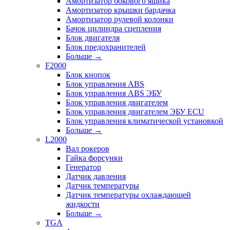
Амортизатор бокового ящика
Амортизатор крышки бардачка
Амортизатор рулевой колонки
Бачок цилиндра сцепления
Блок двигателя
Блок предохранителей
Больше
→
F2000
Блок кнопок
Блок управления ABS
Блок управления ABS ЭБУ
Блок управления двигателем
Блок управления двигателем ЭБУ ECU
Блок управления климатической установкой
Больше
→
L2000
Вал рокеров
Гайка форсунки
Генератор
Датчик давления
Датчик температуры
Датчик температуры охлаждающей
жидкости
Больше
→
TGA