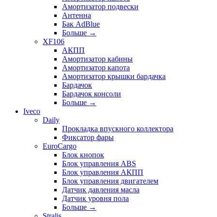
Амортизатор подвески
Антенна
Бак AdBlue
Больше
→
XF106
АКПП
Амортизатор кабины
Амортизатор капота
Амортизатор крышки бардачка
Бардачок
Бардачок консоли
Больше
→
Iveco
Daily
Прокладка впускного коллектора
Фиксатор фары
EuroCargo
Блок кнопок
Блок управления ABS
Блок управления АКПП
Блок управления двигателем
Датчик давления масла
Датчик уровня пола
Больше
→
Stralis