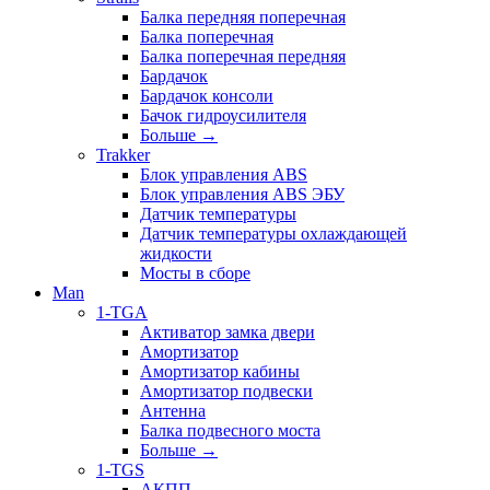
Балка передняя поперечная
Балка поперечная
Балка поперечная передняя
Бардачок
Бардачок консоли
Бачок гидроусилителя
Больше
→
Trakker
Блок управления ABS
Блок управления ABS ЭБУ
Датчик температуры
Датчик температуры охлаждающей
жидкости
Мосты в сборе
Man
1-TGA
Активатор замка двери
Амортизатор
Амортизатор кабины
Амортизатор подвески
Антенна
Балка подвесного моста
Больше
→
1-TGS
АКПП