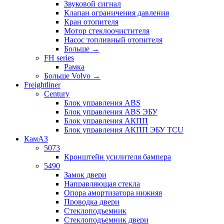
Звуковой сигнал
Клапан ограничения давления
Кран отопителя
Мотор стеклоочистителя
Насос топливный отопителя
Больше
→
FH series
Рамка
Больше Volvo
→
Freightliner
Century
Блок управления ABS
Блок управления ABS ЭБУ
Блок управления АКПП
Блок управления АКПП ЭБУ TCU
КамАЗ
5073
Кронштейн усилителя бампера
5490
Замок двери
Направляющая стекла
Опора амортизатора нижняя
Проводка двери
Стеклоподъемник
Стеклоподъемник двери