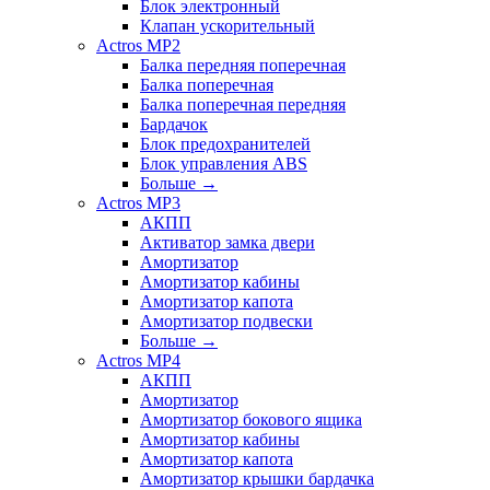
Блок электронный
Клапан ускорительный
Actros MP2
Балка передняя поперечная
Балка поперечная
Балка поперечная передняя
Бардачок
Блок предохранителей
Блок управления ABS
Больше
→
Actros MP3
АКПП
Активатор замка двери
Амортизатор
Амортизатор кабины
Амортизатор капота
Амортизатор подвески
Больше
→
Actros MP4
АКПП
Амортизатор
Амортизатор бокового ящика
Амортизатор кабины
Амортизатор капота
Амортизатор крышки бардачка