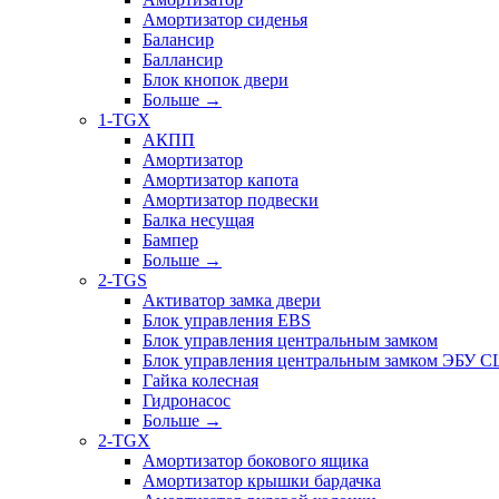
Амортизатор сиденья
Балансир
Баллансир
Блок кнопок двери
Больше
→
1-TGX
АКПП
Амортизатор
Амортизатор капота
Амортизатор подвески
Балка несущая
Бампер
Больше
→
2-TGS
Активатор замка двери
Блок управления EBS
Блок управления центральным замком
Блок управления центральным замком ЭБУ 
Гайка колесная
Гидронасос
Больше
→
2-TGX
Амортизатор бокового ящика
Амортизатор крышки бардачка