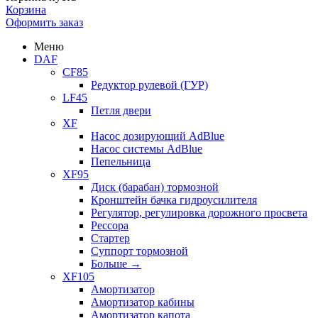
Корзина
Оформить заказ
Меню
DAF
CF85
Редуктор рулевой (ГУР)
LF45
Петля двери
XF
Насос дозирующий AdBlue
Насос системы AdBlue
Пепельница
XF95
Диск (барабан) тормозной
Кронштейн бачка гидроусилителя
Регулятор, регулировка дорожного просвета
Рессора
Стартер
Суппорт тормозной
Больше
→
XF105
Амортизатор
Амортизатор кабины
Амортизатор капота