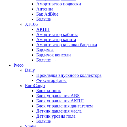
Амортизатор подвески
Антенна
Бак AdBlue
Больше
→
XF106
АКПП
Амортизатор кабины
Амортизатор капота
Амортизатор крышки бардачка
Бардачок
Бардачок консоли
Больше
→
Iveco
Daily
Прокладка впускного коллектора
Фиксатор фары
EuroCargo
Блок кнопок
Блок управления ABS
Блок управления АКПП
Блок управления двигателем
Датчик давления масла
Датчик уровня пола
Больше
→
Stralis