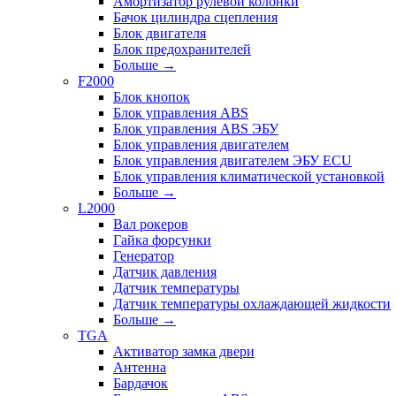
Амортизатор рулевой колонки
Бачок цилиндра сцепления
Блок двигателя
Блок предохранителей
Больше
→
F2000
Блок кнопок
Блок управления ABS
Блок управления ABS ЭБУ
Блок управления двигателем
Блок управления двигателем ЭБУ ECU
Блок управления климатической установкой
Больше
→
L2000
Вал рокеров
Гайка форсунки
Генератор
Датчик давления
Датчик температуры
Датчик температуры охлаждающей жидкости
Больше
→
TGA
Активатор замка двери
Антенна
Бардачок