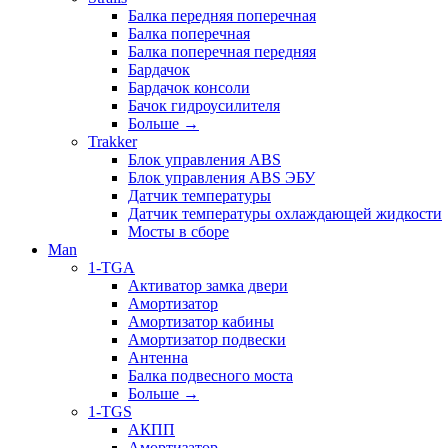
Балка передняя поперечная
Балка поперечная
Балка поперечная передняя
Бардачок
Бардачок консоли
Бачок гидроусилителя
Больше
→
Trakker
Блок управления ABS
Блок управления ABS ЭБУ
Датчик температуры
Датчик температуры охлаждающей жидкости
Мосты в сборе
Man
1-TGA
Активатор замка двери
Амортизатор
Амортизатор кабины
Амортизатор подвески
Антенна
Балка подвесного моста
Больше
→
1-TGS
АКПП
Амортизатор