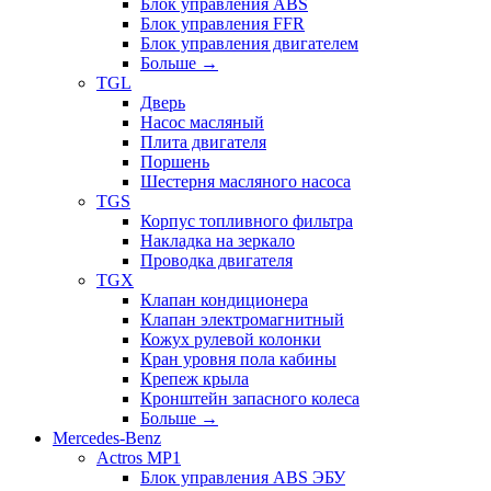
Блок управления ABS
Блок управления FFR
Блок управления двигателем
Больше
→
TGL
Дверь
Насос масляный
Плита двигателя
Поршень
Шестерня масляного насоса
TGS
Корпус топливного фильтра
Накладка на зеркало
Проводка двигателя
TGX
Клапан кондиционера
Клапан электромагнитный
Кожух рулевой колонки
Кран уровня пола кабины
Крепеж крыла
Кронштейн запасного колеса
Больше
→
Mercedes-Benz
Actros MP1
Блок управления ABS ЭБУ